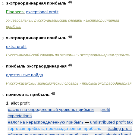
экстраординарная прибыль
2
Finances:
exceptional profit
Универсальный русско-английский словарь
экстраординарная
>
прибыль
экстраординарная прибыль
3
extra profit
Русско-английский словарь по экономии
экстраординарная прибыль
>
прибыль экстраординарная
4
әдеттен тыс пайда
Русско-казахский экономический словарь
прибыль экстраординарная
>
приносить прибыль
5
1.
allot profit
расчет на определенный уровень прибыли
—
profit
expectations
налог на нераспределенную прибыль
—
undistributed profit tax
торговая прибыль; производственная прибыль
—
trading profit
облигация с правом участия в прибылях
—
profit sharing bond