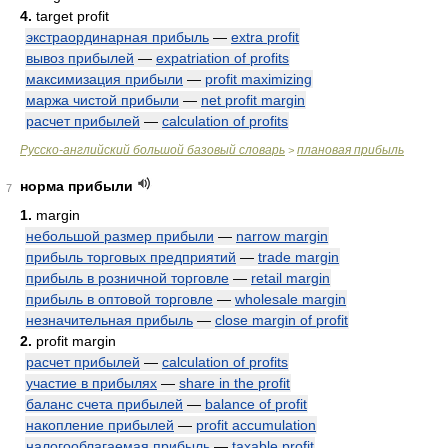
4.
target profit
экстраординарная прибыль
—
extra profit
вывоз прибылей
—
expatriation of profits
максимизация прибыли
—
profit maximizing
маржа чистой прибыли
—
net profit margin
расчет прибылей
—
calculation of profits
Русско-английский большой базовый словарь
плановая прибыль
>
норма прибыли
7
1.
margin
небольшой размер прибыли
—
narrow margin
прибыль торговых предприятий
—
trade margin
прибыль в розничной торговле
—
retail margin
прибыль в оптовой торговле
—
wholesale margin
незначительная прибыль
—
close margin of profit
2.
profit margin
расчет прибылей
—
calculation of profits
участие в прибылях
—
share in the profit
баланс счета прибылей
—
balance of profit
накопление прибылей
—
profit accumulation
налогооблагаемая прибыль
—
taxable profit