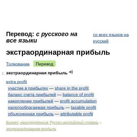
Перевод:
с русского на
со всех языков на
все языки
русский
экстраординарная прибыль
Толкование
Перевод
экстраординарная прибыль
1
extra profit
участие в прибылях
—
share in the profit
баланс счета прибылей
—
balance of profit
накопление прибылей
—
profit accumulation
налогооблагаемая прибыль
—
taxable profit
объясненная прибыль
—
attributable profit
Бизнес, юриспруденция. Русско-английский словарь
>
экстраординарная прибыль