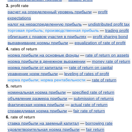
3.
profit rate
расчет на определенный уровень прибыли
—
profit
expectations
налог на нераспределенную прибыль
—
undistributed profit tax
торговая прибыль; производственная прибыль
—
trading profit
облигация с правом участия в прибылях
—
profit sharing bond
выравнивание нормы прибыли
—
equalization of rate of profit
4.
rates of return
норма прибыли на основные фонды
—
rate of return on assets
норма прибыли в денежном выражении
—
money rate of return
норма прибыли от капитала
—
rate of return on capital
уравнение норм прибыли
—
leveling of rates of profit
норма прибыли; норма рентабельности
—
rate of return
5.
return
номинальная норма прибыли
—
specified rate of return
объявление размера прибыли
—
submission of returns
фактическая норма прибыли
—
actual rate of return
справедливая норма прибыли
—
fair rate of return
6.
rate of return
ставка прибыли на заемный капитал
—
borrowing rate
удовлетворительная норма прибыли
—
fair return