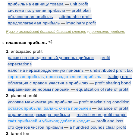
прибыль на единицу товара
—
unit profit
система получения прибыли
—
profit plan
объясненная прибыль
—
attributable profit
предполагаемая прибыль
—
imaginary profit
Русско-английский большой базовый словарь
приносить прибыль
>
плановая прибыль
6
1.
anticipated profit
расчет на определенный уровень прибыли
—
profit
expectations
налог на нераспределенную прибыль
—
undistributed profit tax
торговая прибыль; производственная прибыль
—
trading profit
облигация с правом участия в прибылях
—
profit sharing bond
выравнивание нормы прибыли
—
equalization of rate of profit
2.
planned profit
условие максимизации прибыли
—
profit maximizing condition
остаток прибыли; баланс счета прибылей
—
balance of profit
ограничение размера прибыли
—
restriction on profit margin
счёт прибылей и убытков; дебет и кредит
—
profit and loss
сто фунтов чистой прибыли
—
a hundred pounds clear profit
3.
target fee