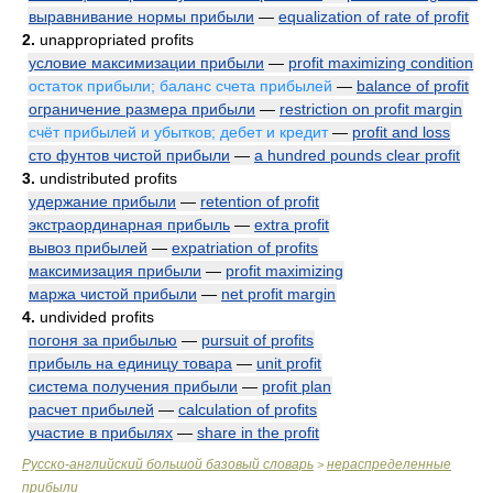
выравнивание нормы прибыли
—
equalization of rate of profit
2.
unappropriated profits
условие максимизации прибыли
—
profit maximizing condition
остаток прибыли; баланс счета прибылей
—
balance of profit
ограничение размера прибыли
—
restriction on profit margin
счёт прибылей и убытков; дебет и кредит
—
profit and loss
сто фунтов чистой прибыли
—
a hundred pounds clear profit
3.
undistributed profits
удержание прибыли
—
retention of profit
экстраординарная прибыль
—
extra profit
вывоз прибылей
—
expatriation of profits
максимизация прибыли
—
profit maximizing
маржа чистой прибыли
—
net profit margin
4.
undivided profits
погоня за прибылью
—
pursuit of profits
прибыль на единицу товара
—
unit profit
система получения прибыли
—
profit plan
расчет прибылей
—
calculation of profits
участие в прибылях
—
share in the profit
Русско-английский большой базовый словарь
нераспределенные
>
прибыли