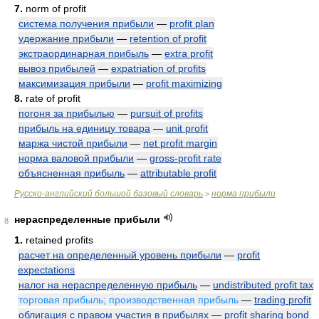
7.
norm of profit
система получения прибыли
—
profit plan
удержание прибыли
—
retention of profit
экстраординарная прибыль
—
extra profit
вывоз прибылей
—
expatriation of profits
максимизация прибыли
—
profit maximizing
8.
rate of profit
погоня за прибылью
—
pursuit of profits
прибыль на единицу товара
—
unit profit
маржа чистой прибыли
—
net profit margin
норма валовой прибыли
—
gross-profit rate
объясненная прибыль
—
attributable profit
Русско-английский большой базовый словарь
норма прибыли
>
нераспределенные прибыли
8
1.
retained profits
расчет на определенный уровень прибыли
—
profit
expectations
налог на нераспределенную прибыль
—
undistributed profit tax
торговая прибыль; производственная прибыль
—
trading profit
облигация с правом участия в прибылях
—
profit sharing bond