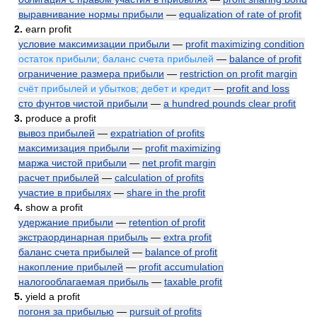
выравнивание нормы прибыли
—
equalization of rate of profit
2.
earn profit
условие максимизации прибыли
—
profit maximizing condition
остаток прибыли; баланс счета прибылей
—
balance of profit
ограничение размера прибыли
—
restriction on profit margin
счёт прибылей и убытков; дебет и кредит
—
profit and loss
сто фунтов чистой прибыли
—
a hundred pounds clear profit
3.
produce a profit
вывоз прибылей
—
expatriation of profits
максимизация прибыли
—
profit maximizing
маржа чистой прибыли
—
net profit margin
расчет прибылей
—
calculation of profits
участие в прибылях
—
share in the profit
4.
show a profit
удержание прибыли
—
retention of profit
экстраординарная прибыль
—
extra profit
баланс счета прибылей
—
balance of profit
накопление прибылей
—
profit accumulation
налогооблагаемая прибыль
—
taxable profit
5.
yield a profit
погоня за прибылью
—
pursuit of profits