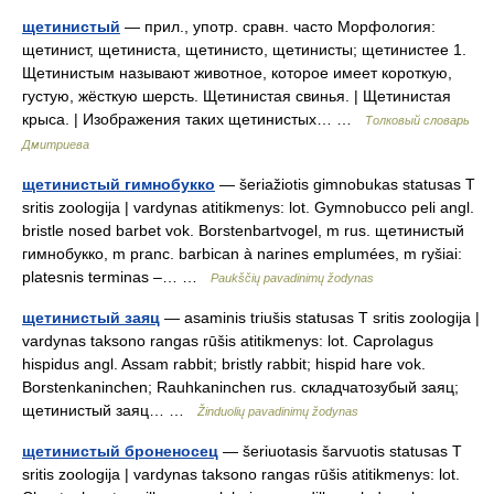
щетинистый
— прил., употр. сравн. часто Морфология:
щетинист, щетиниста, щетинисто, щетинисты; щетинистее 1.
Щетинистым называют животное, которое имеет короткую,
густую, жёсткую шерсть. Щетинистая свинья. | Щетинистая
крыса. | Изображения таких щетинистых… …
Толковый словарь
Дмитриева
щетинистый гимнобукко
— šeriažiotis gimnobukas statusas T
sritis zoologija | vardynas atitikmenys: lot. Gymnobucco peli angl.
bristle nosed barbet vok. Borstenbartvogel, m rus. щетинистый
гимнобукко, m pranc. barbican à narines emplumées, m ryšiai:
platesnis terminas –… …
Paukščių pavadinimų žodynas
щетинистый заяц
— asaminis triušis statusas T sritis zoologija |
vardynas taksono rangas rūšis atitikmenys: lot. Caprolagus
hispidus angl. Assam rabbit; bristly rabbit; hispid hare vok.
Borstenkaninchen; Rauhkaninchen rus. складчатозубый заяц;
щетинистый заяц… …
Žinduolių pavadinimų žodynas
щетинистый броненосец
— šeriuotasis šarvuotis statusas T
sritis zoologija | vardynas taksono rangas rūšis atitikmenys: lot.