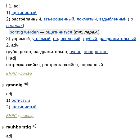
I
1.
adj
1)
щетинистый
2)
растрёпанный,
взъерошенный
,
лохматый
,
вздыбленный
(
о
волосах
)
borstig werden
—
ощетиниться
(
тж. перен.
)
3)
упрямый;
угрюмый
,
недовольный
;
грубый
,
раздражительный
2.
adv
грубо, резко, раздражительно;
очень
,
невероятно
II
adj
потрескавшийся, растрескавшийся, порванный
БНРС
borstig
>
grannig
8
adj
1)
остистый
2)
щетинистый
БНРС
grannig
>
rauhborstig
9
adj