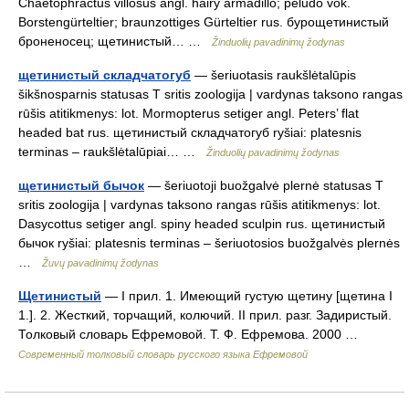
Chaetophractus villosus angl. hairy armadillo; peludo vok.
Borstengürteltier; braunzottiges Gürteltier rus. бурощетинистый
броненосец; щетинистый… …
Žinduolių pavadinimų žodynas
щетинистый складчатогуб
— šeriuotasis raukšlėtalūpis
šikšnosparnis statusas T sritis zoologija | vardynas taksono rangas
rūšis atitikmenys: lot. Mormopterus setiger angl. Peters’ flat
headed bat rus. щетинистый складчатогуб ryšiai: platesnis
terminas – raukšlėtalūpiai… …
Žinduolių pavadinimų žodynas
щетинистый бычок
— šeriuotoji buožgalvė plernė statusas T
sritis zoologija | vardynas taksono rangas rūšis atitikmenys: lot.
Dasycottus setiger angl. spiny headed sculpin rus. щетинистый
бычок ryšiai: platesnis terminas – šeriuotosios buožgalvės plernės
…
Žuvų pavadinimų žodynas
Щетинистый
— I прил. 1. Имеющий густую щетину [щетина I
1.]. 2. Жесткий, торчащий, колючий. II прил. разг. Задиристый.
Толковый словарь Ефремовой. Т. Ф. Ефремова. 2000 …
Современный толковый словарь русского языка Ефремовой