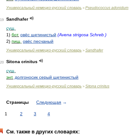
Универсальный немецко-русский словарь
Pseudococcus adonidum
>
Sandhafer
19
сущ.
1)
бот.
овёс щетинистый
(Avena strigosa Schreb.)
2)
пищ.
овёс песчаный
Универсальный немецко-русский словарь
Sandhafer
>
Sitona crinitus
20
сущ.
энт.
долгоносик серый щетинистый
Универсальный немецко-русский словарь
Sitona crinitus
>
Страницы
Следующая
→
1
2
3
4
См. также в других словарях: