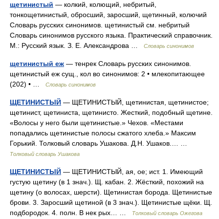
щетинистый
— колкий, колющий, небритый,
тонкощетинистый, обросший, заросший, щетинный, колючий
Словарь русских синонимов. щетинистый см. небритый
Словарь синонимов русского языка. Практический справочник.
М.: Русский язык. З. Е. Александрова …
Словарь синонимов
щетинистый еж
— тенрек Словарь русских синонимов.
щетинистый еж сущ., кол во синонимов: 2 • млекопитающее
(202) • …
Словарь синонимов
ЩЕТИНИСТЫЙ
— ЩЕТИНИСТЫЙ, щетинистая, щетинистое;
щетинист, щетиниста, щетинисто. Жесткий, подобный щетине.
«Волосы у него были щетинистые.» Чехов. «Местами
попадались щетинистые полосы сжатого хлеба.» Максим
Горький. Толковый словарь Ушакова. Д.Н. Ушаков.… …
Толковый словарь Ушакова
ЩЕТИНИСТЫЙ
— ЩЕТИНИСТЫЙ, ая, ое; ист. 1. Имеющий
густую щетину (в 1 знач.). Щ. кабан. 2. Жёсткий, похожий на
щетину (о волосах, шерсти). Щетинистая борода. Щетинистые
брови. 3. Заросший щетиной (в 3 знач.). Щетинистые щёки. Щ.
подбородок. 4. полн. В нек рых… …
Толковый словарь Ожегова