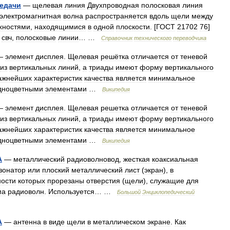
едачи
—
щелевая
линия
Двухпроводная
полосковая
линия
электромагнитная
волна
распространяется
вдоль
щели
между
хностями
,
находящимися
в
одной
плоскости
. [
ГОСТ
21702
76
]
свч
,
полосковые
линии
… …
Справочник
технического
переводчика
—
элемент
дисплея
.
Щелевая
решётка
отличается
от
теневой
из
вертикальных
линий
,
а
триады
имеют
форму
вертикального
ажнейших
характеристик
качества
является
минимальное
дноцветными
элементами
…
Википедия
—
элемент
дисплея
.
Щелевая
решетка
отличается
от
теневой
из
вертикальных
линий
,
а
триады
имеют
форму
вертикального
ажнейших
характеристик
качества
является
минимальное
дноцветными
элементами
…
Википедия
А
—
металлический
радиоволновод
,
жесткая
коаксиальная
зонатор
или
плоский
металлический
лист
(
экран
),
в
ности
которых
прорезаны
отверстия
(
щели
),
служащие
для
ма
радиоволн
.
Используется
… …
Большой
Энциклопедический
А
—
антенна
в
виде
щели
в
металлическом
экране
.
Как