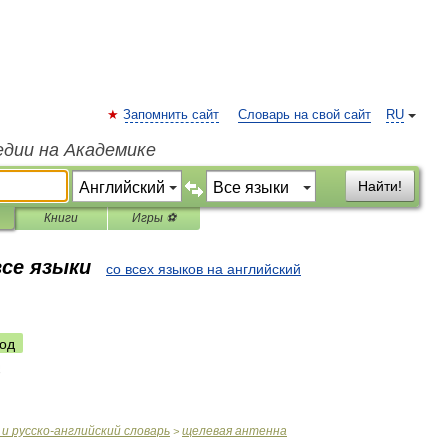
Запомнить сайт
Словарь на свой сайт
RU
едии на Академике
Найти!
Книги
Игры ⚽
все языки
со всех языков на английский
од
и
русско
-
английский
словарь
щелевая
антенна
>