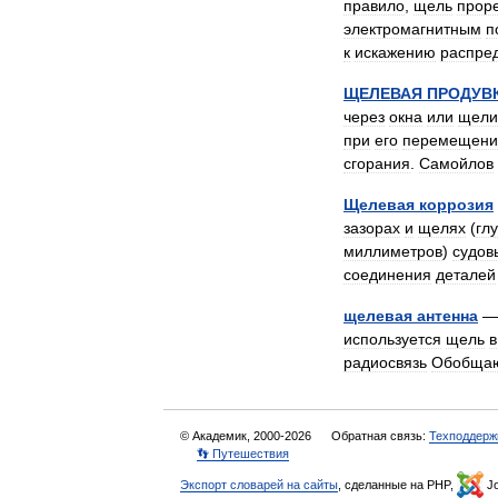
правило
,
щель
прор
электромагнитным
п
к
искажению
распре
ЩЕЛЕВАЯ
ПРОДУВ
через
окна
или
щели
при
его
перемещени
сгорания
.
Самойлов
Щелевая
коррозия
зазорах
и
щелях
(
гл
миллиметров
)
судов
соединения
деталей
щелевая
антенна
используется
щель
в
радиосвязь
Обобща
© Академик, 2000-2026
Обратная связь:
Техподдерж
👣 Путешествия
Экспорт словарей на сайты
, сделанные на PHP,
Jo