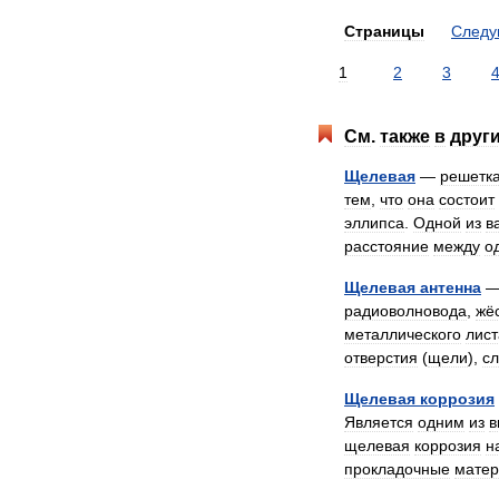
Страницы
След
1
2
3
См
.
также
в
друг
Щелевая
—
решетк
тем
,
что
она
состоит
эллипса
.
Одной
из
в
расстояние
между
о
Щелевая
антенна
радиоволновода
,
жё
металлического
лист
отверстия
(
щели
),
с
Щелевая
коррозия
Является
одним
из
в
щелевая
коррозия
н
прокладочные
мате