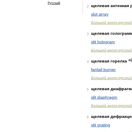
Русский
щелевая
антенная
2
slot
array
Большой
англо
-
русский
щелевая
голограм
3
slit
hologram
Большой
англо
-
русский
щелевая
горелка
4
fantail
burner
Большой
англо
-
русский
щелевая
диафрагм
5
slit
diaphragm
Большой
англо
-
русский
щелевая
дифракци
6
slit
grating