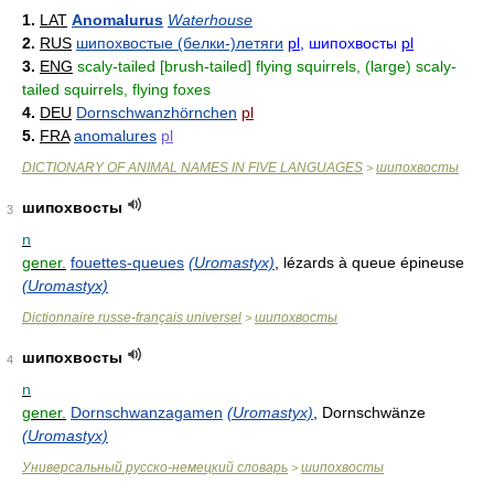
1.
LAT
Anomalurus
Waterhouse
2.
RUS
шипохвостые (белки-)летяги
pl
, шипохвосты
pl
3.
ENG
scaly-tailed [brush-tailed] flying squirrels, (large) scaly-
tailed squirrels, flying foxes
4.
DEU
Dornschwanzhörnchen
pl
5.
FRA
anomalures
pl
DICTIONARY OF ANIMAL NAMES IN FIVE LANGUAGES
шипохвосты
>
шипохвосты
3
n
gener.
fouettes-queues
(Uromastyx)
, lézards à queue épineuse
(Uromastyx)
Dictionnaire russe-français universel
шипохвосты
>
шипохвосты
4
n
gener.
Dornschwanzagamen
(Uromastyx)
, Dornschwänze
(Uromastyx)
Универсальный русско-немецкий словарь
шипохвосты
>