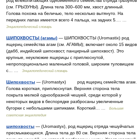
род млекопитающих одноименного семейства отряда грызунов
(см. ГРЫЗУНЫ). Длина тела 300–600 мм, хвост длинный.
Голова похожа на беличью, тело несколько вытянуто. На
передних лапах имеется всего 4 пальца, на задних 5.… …
Энциклопедический словарь
ШИПОХВОСТЫ (агамы)
— ШИПОХВОСТЫ (Uromastix) род
ящериц семейства агам (см. АГАМЫ); включает около 15 видов
(дабб, индийский шипохвост, панцирный шипохвост). Это
крупные, неуклюжие ящерицы с приплюснутой,
непропорционально маленькой головой, широким туловищем
с… …
Энциклопедический словарь
Шипохвосты
— (Uromastyx) род ящериц семейства агам.
Голова короткая, приплюснутая. Верхняя сторона тела
покрыта мелкой однообразной чешуей, среди которой у
некоторых видов в беспорядке разбросаны увеличенные
бугорки с небольшими шипиками. Короткий… …
Большая
советская энциклопедия
шипохвосты
— (Uromastyx), род ящериц отряда чешуйчатых
пресмыкающихся. Длина тела до 80 см. Верхняя сторона тела