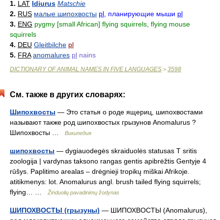
1.
LAT
Idiurus
Matschie
2.
RUS
малые шипохвосты
pl
, планирующие мыши
pl
3.
ENG
pygmy [small African] flying squirrels, flying mouse
squirrels
4.
DEU
Gleitbilche
pl
5.
FRA
anomalures
pl
nains
DICTIONARY OF ANIMAL NAMES IN FIVE LANGUAGES
3598
>
См. также в других словарях:
Шипохвосты
— Это статья о роде ящериц, шипохвостами
называют также род шипохвостых грызунов Anomalurus ?
Шипохвосты …
Википедия
шипохвосты
— dygiauodegės skraiduolės statusas T sritis
zoologija | vardynas taksono rangas gentis apibrėžtis Gentyje 4
rūšys. Paplitimo arealas – drėgnieji tropikų miškai Afrikoje.
atitikmenys: lot. Anomalurus angl. brush tailed flying squirrels;
flying… …
Žinduolių pavadinimų žodynas
ШИПОХВОСТЫ (грызуны)
— ШИПОХВОСТЫ (Anomalurus),