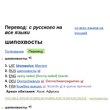
Перевод:
с русского на
со всех языков на
все языки
русский
шипохвосты
Толкование
Перевод
шипохвосты
1
1.
LAT
Uromastyx
Merrem
2.
RUS
шипохвосты
pl
3.
ENG
spiny-tailed [thorny-tailed] lizards
4.
DEU
Dornschwänze
pl
, Dornschwanzagamen
pl
5.
FRA
fouettes-queues
pl
, lézards
pl
à queue épineuse
Ареал обитания:
Азия, Африка
VOCABULARIUM NOMINUM ANIMALIUM QUINQUELINGUE
шипохвосты
>
шипохвосты
2