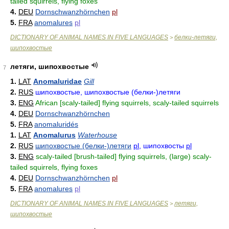
tailed squirrels, flying foxes
4.
DEU
Dornschwanzhörnchen
pl
5.
FRA
anomalures
pl
DICTIONARY OF ANIMAL NAMES IN FIVE LANGUAGES
белки-летяги,
>
шипохвостые
летяги, шипохвостые
7
1.
LAT
Anomaluridae
Gill
2.
RUS
шипохвостые, шипохвостые (белки-)летяги
3.
ENG
African [scaly-tailed] flying squirrels, scaly-tailed squirrels
4.
DEU
Dornschwanzhörnchen
5.
FRA
anomaluridés
1.
LAT
Anomalurus
Waterhouse
2.
RUS
шипохвостые (белки-)летяги
pl
, шипохвосты
pl
3.
ENG
scaly-tailed [brush-tailed] flying squirrels, (large) scaly-
tailed squirrels, flying foxes
4.
DEU
Dornschwanzhörnchen
pl
5.
FRA
anomalures
pl
DICTIONARY OF ANIMAL NAMES IN FIVE LANGUAGES
летяги,
>
шипохвостые