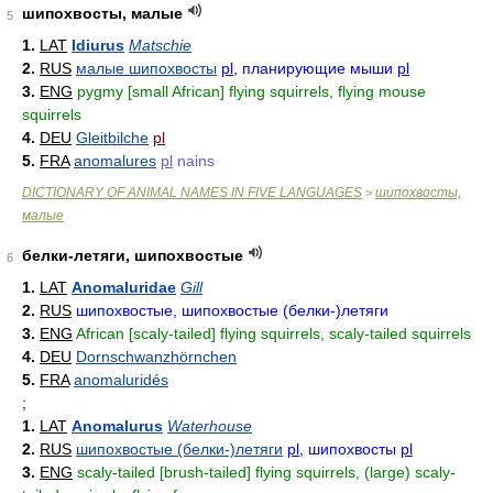
шипохвосты, малые
5
1.
LAT
Idiurus
Matschie
2.
RUS
малые шипохвосты
pl
, планирующие мыши
pl
3.
ENG
pygmy [small African] flying squirrels, flying mouse
squirrels
4.
DEU
Gleitbilche
pl
5.
FRA
anomalures
pl
nains
DICTIONARY OF ANIMAL NAMES IN FIVE LANGUAGES
шипохвосты,
>
малые
белки-летяги, шипохвостые
6
1.
LAT
Anomaluridae
Gill
2.
RUS
шипохвостые, шипохвостые (белки-)летяги
3.
ENG
African [scaly-tailed] flying squirrels, scaly-tailed squirrels
4.
DEU
Dornschwanzhörnchen
5.
FRA
anomaluridés
;
1.
LAT
Anomalurus
Waterhouse
2.
RUS
шипохвостые (белки-)летяги
pl
, шипохвосты
pl
3.
ENG
scaly-tailed [brush-tailed] flying squirrels, (large) scaly-