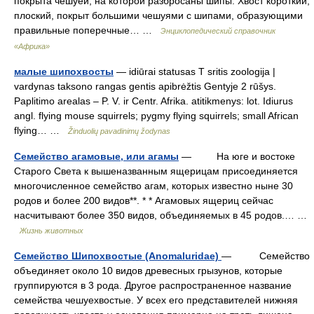
покрыта чешуёй, на которой разбросаны шипы. Хвост короткий,
плоский, покрыт большими чешуями с шипами, образующими
правильные поперечные… …
Энциклопедический справочник
«Африка»
малые шипохвосты
— idiūrai statusas T sritis zoologija |
vardynas taksono rangas gentis apibrėžtis Gentyje 2 rūšys.
Paplitimo arealas – P. V. ir Centr. Afrika. atitikmenys: lot. Idiurus
angl. flying mouse squirrels; pygmy flying squirrels; small African
flying… …
Žinduolių pavadinimų žodynas
Семейство агамовые, или агамы
— На юге и востоке
Старого Света к вышеназванным ящерицам присоединяется
многочисленное семейство агам, которых известно ныне 30
родов и более 200 видов**. * * Агамовых ящериц сейчас
насчитывают более 350 видов, объединяемых в 45 родов.… …
Жизнь животных
Семейство Шипохвостые (Anomaluridae)
— Семейство
объединяет около 10 видов древесных грызунов, которые
группируются в 3 рода. Другое распространенное название
семейства чешуехвостые. У всех его представителей нижняя