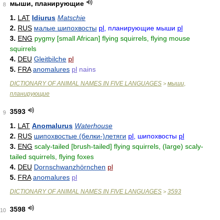
мыши, планирующие
8
1.
LAT
Idiurus
Matschie
2.
RUS
малые шипохвосты
pl
, планирующие мыши
pl
3.
ENG
pygmy [small African] flying squirrels, flying mouse
squirrels
4.
DEU
Gleitbilche
pl
5.
FRA
anomalures
pl
nains
DICTIONARY OF ANIMAL NAMES IN FIVE LANGUAGES
мыши,
>
планирующие
3593
9
1.
LAT
Anomalurus
Waterhouse
2.
RUS
шипохвостые (белки-)летяги
pl
, шипохвосты
pl
3.
ENG
scaly-tailed [brush-tailed] flying squirrels, (large) scaly-
tailed squirrels, flying foxes
4.
DEU
Dornschwanzhörnchen
pl
5.
FRA
anomalures
pl
DICTIONARY OF ANIMAL NAMES IN FIVE LANGUAGES
3593
>
3598
10