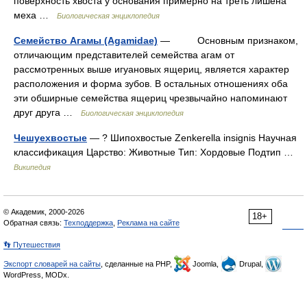
поверхность хвоста у основания примерно на треть лишена
меха …
Биологическая энциклопедия
Семейство Агамы (Agamidae)
— Основным признаком,
отличающим представителей семейства агам от
рассмотренных выше игуановых ящериц, является характер
расположения и форма зубов. В остальных отношениях оба
эти обширные семейства ящериц чрезвычайно напоминают
друг друга …
Биологическая энциклопедия
Чешуехвостые
— ? Шипохвостые Zenkerella insignis Научная
классификация Царство: Животные Тип: Хордовые Подтип …
Википедия
© Академик, 2000-2026
18+
Обратная связь:
Техподдержка
,
Реклама на сайте
👣 Путешествия
Экспорт словарей на сайты
, сделанные на PHP,
Joomla,
Drupal,
WordPress, MODx.