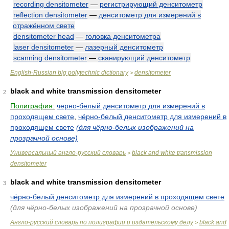
recording densitometer
—
регистрирующий денситометр
reflection densitometer
—
денситометр для измерений в
отражённом свете
densitometer head
—
головка денситометра
laser densitometer
—
лазерный денситометр
scanning densitometer
—
сканирующий денситометр
English-Russian big polytechnic dictionary
densitometer
>
black and white transmission densitometer
2
Полиграфия:
черно-белый денситометр для измерений в
проходящем свете
,
чёрно-белый денситометр для измерений в
проходящем свете
(для чёрно-белых изображений на
прозрачной основе)
Универсальный англо-русский словарь
black and white transmission
>
densitometer
black and white transmission densitometer
3
чёрно-белый денситометр для измерений в проходящем свете
(для чёрно-белых изображений на прозрачной основе)
Англо-русский словарь по полиграфии и издательскому делу
black and
>