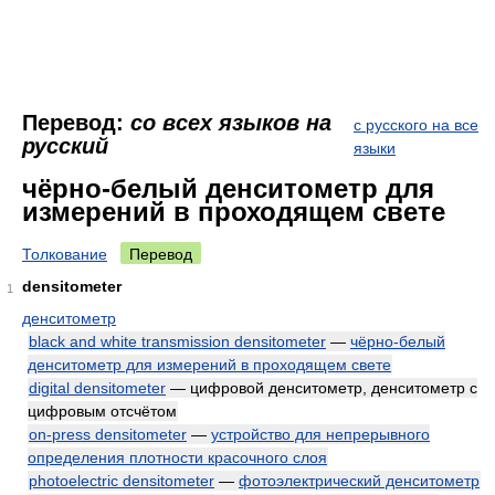
Перевод:
со всех языков на
с русского на все
русский
языки
чёрно-белый денситометр для
измерений в проходящем свете
Толкование
Перевод
densitometer
1
денситометр
black and white transmission densitometer
—
чёрно-белый
денситометр для измерений в проходящем свете
digital densitometer
— цифровой денситометр, денситометр с
цифровым отсчётом
on-press densitometer
—
устройство для непрерывного
определения плотности красочного слоя
photoelectric densitometer
—
фотоэлектрический денситометр