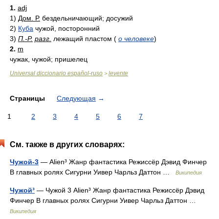
1.
adj
1)
Дом. Р.
бездельничающий; досужий
2)
Куба
чужой, посторонний
3)
П.-Р.
разг.
лежащий пластом
(
о человеке
)
2.
m
чужак, чужой; пришелец
Universal diccionario español-ruso
levente
>
Страницы
Следующая
→
1
2
3
4
5
6
7
См. также в других словарях:
Чужой-3
— Alien³ Жанр фантастика Режиссёр Дэвид Финчер
В главных ролях Сигурни Уивер Чарльз Даттон …
Википедия
Чужой³
— Чужой 3 Alien³ Жанр фантастика Режиссёр Дэвид
Финчер В главных ролях Сигурни Уивер Чарльз Даттон …
Википедия