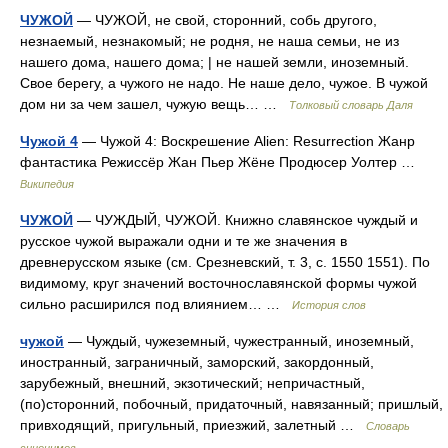
ЧУЖОЙ
— ЧУЖОЙ, не свой, сторонний, собь другого,
незнаемый, незнакомый; не родня, не наша семьи, не из
нашего дома, нашего дома; | не нашей земли, иноземный.
Свое берегу, а чужого не надо. Не наше дело, чужое. В чужой
дом ни за чем зашел, чужую вещь… …
Толковый словарь Даля
Чужой 4
— Чужой 4: Воскрешение Alien: Resurrection Жанр
фантастика Режиссёр Жан Пьер Жёне Продюсер Уолтер …
Википедия
ЧУЖОЙ
— ЧУЖДЫЙ, ЧУЖОЙ. Книжно славянское чуждый и
русское чужой выражали одни и те же значения в
древнерусском языке (см. Срезневский, т. 3, с. 1550 1551). По
видимому, круг значений восточнославянской формы чужой
сильно расширился под влиянием… …
История слов
чужой
— Чуждый, чужеземный, чужестранный, иноземный,
иностранный, заграничный, заморский, закордонный,
зарубежный, внешний, экзотический; непричастный,
(по)сторонний, побочный, придаточный, навязанный; пришлый,
привходящий, пригульный, приезжий, залетный …
Словарь