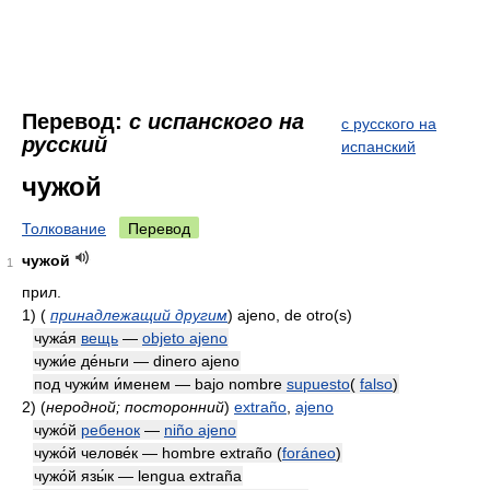
Перевод:
с испанского на
с русского на
русский
испанский
чужой
Толкование
Перевод
чужой
1
прил.
1)
(
принадлежащий другим
)
ajeno, de otro(s)
чужа́я
вещь
—
objeto ajeno
чужи́е де́ньги — dinero ajeno
под чужи́м и́менем — bajo nombre
supuesto
(
falso
)
2)
(
неродной; посторонний
)
extraño
,
ajeno
чужо́й
ребенок
—
niño ajeno
чужо́й челове́к — hombre extraño (
foráneo
)
чужо́й язы́к — lengua extraña