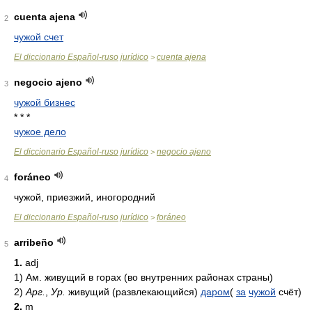
cuenta ajena
2
чужой счет
El diccionario Español-ruso jurídico
cuenta ajena
>
negocio ajeno
3
чужой бизнес
* * *
чужое дело
El diccionario Español-ruso jurídico
negocio ajeno
>
foráneo
4
чужой, приезжий, иногородний
El diccionario Español-ruso jurídico
foráneo
>
arribeño
5
1.
adj
1)
Ам. живущий в горах (во внутренних районах страны)
2)
Арг.
,
Ур.
живущий (развлекающийся)
даром
(
за
чужой
счёт)
2.
m