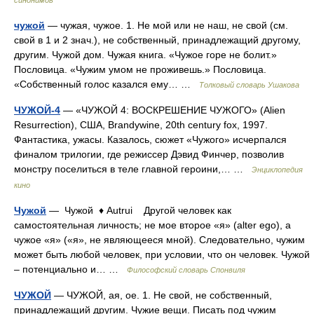
синонимов
чужой
— чужая, чужое. 1. Не мой или не наш, не свой (см.
свой в 1 и 2 знач.), не собственный, принадлежащий другому,
другим. Чужой дом. Чужая книга. «Чужое горе не болит.»
Пословица. «Чужим умом не проживешь.» Пословица.
«Собственный голос казался ему… …
Толковый словарь Ушакова
ЧУЖОЙ-4
— «ЧУЖОЙ 4: ВОСКРЕШЕНИЕ ЧУЖОГО» (Alien
Resurrection), США, Brandywine, 20th century fox, 1997.
Фантастика, ужасы. Казалось, сюжет «Чужого» исчерпался
финалом трилогии, где режиссер Дэвид Финчер, позволив
монстру поселиться в теле главной героини,… …
Энциклопедия
кино
Чужой
— Чужой ♦ Autrui Другой человек как
самостоятельная личность; не мое второе «я» (alter ego), а
чужое «я» («я», не являющееся мной). Следовательно, чужим
может быть любой человек, при условии, что он человек. Чужой
– потенциально и… …
Философский словарь Спонвиля
ЧУЖОЙ
— ЧУЖОЙ, ая, ое. 1. Не свой, не собственный,
принадлежащий другим. Чужие вещи. Писать под чужим