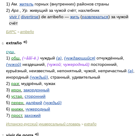
1)
Ам.
житель
горных (внутренних) районов страны
2)
Арг.
,
Ур.
живущий за чужой счёт; нахлебник
vivir (
divertirse
) de arribeño —
жить
(
развлекаться
) за чужой
счёт
БИРС
arribeño
>
extraño
6
сущ.
1)
общ.
(÷åãî-ë.)
чуждый
(a)
,
(чуждающийся)
отчуждённый,
(чужой)
нездешний,
(чужой; чужеродный)
посторонний,
курьёзный, неизвестный, непонятный, чужой, непричастный
(a)
,
инородный
(чуждый)
, странный, удивительный
2)
разг.
мудрёный, чужак
3)
ирон.
закордонный
4)
устар.
сторонний
5)
перен.
далёкий
(чуждый)
6)
книжн.
чужеродный
7)
прост.
захожий
Испанско-русский универсальный словарь
extraño
>
vivir de gorra
7