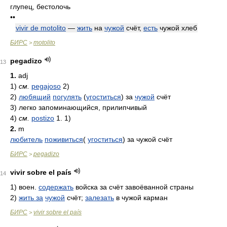
глупец, бестолочь
••
vivir de motolito
—
жить
на
чужой
счёт,
есть
чужой хлеб
БИРС
motolito
>
pegadizo
13
1.
adj
1)
см.
pegajoso
2)
2)
любящий
погулять
(
угоститься
) за
чужой
счёт
3)
легко запоминающийся, прилипчивый
4)
см.
postizo
1. 1)
2.
m
любитель
поживиться
(
угоститься
) за чужой счёт
БИРС
pegadizo
>
vivir sobre el país
14
1)
воен.
содержать
войска за счёт завоёванной страны
2)
жить за
чужой
счёт;
залезать
в чужой карман
БИРС
vivir sobre el país
>