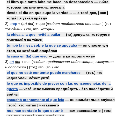
el libro que tanta falta me hace, ha desaparecido — кни́га,
кото́рая так мне нужна́, исче́зла
desde el día en que supe la verdad... — с того́ дня, | как |
когда́ | я узна́л пра́вду
2)
prep
+
(
art
det
) + que [
вводит придаточное относит.
] (тот,
тот са́мый,) кто, что, кото́рый
la chica a la que invité a bailar
— (та) де́вушка, кото́рую я
пригласи́л на та́нец
tumbó la mesa sobre la que se apoyaba
— он опроки́нул
стол, на кото́рый опира́лся
la casa en (la) que vivo
— дом, в кото́ром я живу́
3)
art
det
+ que [
вводит придаточное-подлежащее; сказуемое
и дополнит.
] (тот,) кто; (то,) что
el que no esté contento puede marcharse
— (тот,) кто
недово́лен, мо́жет уйти́
lo que es imposible de prever son las consecuencias de la
guerra
— чего́ невозмо́жно предви́деть - э́то после́дствий
войны́
escuchó atentamente al que leía
— он внима́тельно слу́шал
| того́, кто чита́л | чита́вшего
nos han contado lo que ocurrió
— нам рассказа́ли о | том,