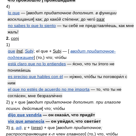
что произошло́ | происше́дшем
4)
lo que
— [
вводит придаточное дополнит. в функции
восклицания
] как; до како́й сте́пени; до чего́
разг
no sabes lo que lo siento
— ты себе́ не представля́ешь, как мне
жаль!
2.
conj
1)
que
Ind
,
Subj
; el que +
Subj
— [
вводит придаточное-
подлежащее
] (то,) что; что́бы
está claro que no lo entiendes
— я́сно, что ты э́того не
понима́ешь
es preciso que hables con él
— ну́жно, что́бы ты поговори́л с
ним
el que no estés de acuerdo no me importa
— то, что ты не
согла́сен, мне безразли́чно
2)
v
+ que [
вводит придаточное дополнит. при глаголе
психич. действия
] что; что́бы
dijo que vendría
— он сказа́л, что придёт
vio que amanecía
— он уви́дел, что света́ет
3)
s
,
adj
,
v
+
(
prep
)
+ que [
вводит придаточное;
распространяющее к-л член главного
] (то,) что, что́бы