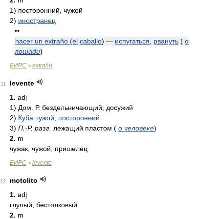
2.
m
1)
посторонний, чужой
2)
иностранец
••
hacer un extraño (el
caballo
) —
испугаться
,
рвануть
(
о
лошади
)
БИРС
extraño
>
levente
11
1.
adj
1)
Дом. Р. бездельничающий; досужий
2)
Куба
чужой
,
посторонний
3)
П.-Р. разг.
лежащий пластом
(
о человеке
)
2.
m
чужак, чужой; пришелец
БИРС
levente
>
motolito
12
1.
adj
глупый, бестолковый
2.
m