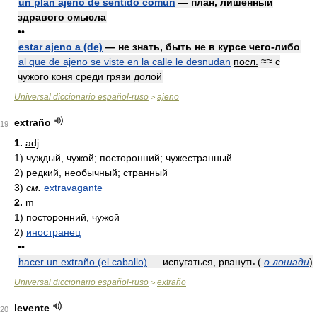
un plan ajeno de sentido común
— план, лишённый
здравого смысла
••
estar ajeno a (de)
— не знать, быть не в курсе чего-либо
al que de ajeno se viste en la calle le desnudan
посл.
≈≈ с
чужого коня среди грязи долой
Universal diccionario español-ruso
ajeno
>
extraño
19
1.
adj
1)
чуждый, чужой; посторонний; чужестранный
2)
редкий, необычный; странный
3)
см.
extravagante
2.
m
1)
посторонний, чужой
2)
иностранец
••
hacer un extraño (el caballo)
— испугаться, рвануть
(
о лошади
)
Universal diccionario español-ruso
extraño
>
levente
20