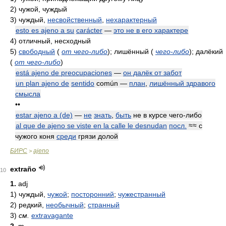
2)
чужой, чуждый
3)
чуждый,
несвойственный
,
нехарактерный
esto es ajeno a su
carácter
—
это не в его характере
4)
отличный, несходный
5)
свободный
(
от чего-либо
)
; лишённый
(
чего-либо
)
; далёкий
(
от чего-либо
)
está ajeno de preocupaciones
—
он далёк от забот
un plan ajeno de
sentido
común —
план
,
лишённый здравого
смысла
••
estar ajeno a (de)
—
не
знать
,
быть
не в курсе чего-либо
al que de ajeno se viste en la calle le desnudan
посл.
≈≈ с
чужого коня
среди
грязи долой
БИРС
ajeno
>
extraño
10
1.
adj
1)
чуждый,
чужой
;
посторонний
;
чужестранный
2)
редкий,
необычный
;
странный
3)
см.
extravagante