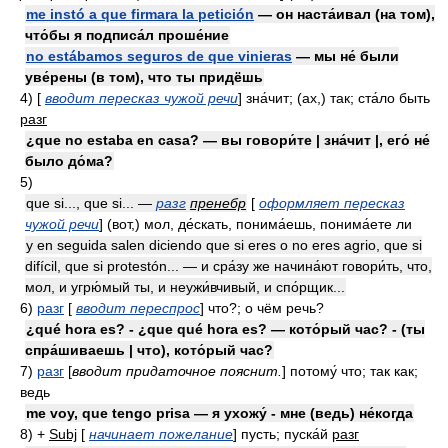
me instó a que firmara la petición
— он наста́ивал (на том),
что́бы я подписа́л проше́ние
no estábamos seguros de que vinieras
— мы не́ были
уве́рены (в том), что ты придёшь
4)
[
вводит пересказ чужой речи
] зна́чит; (ах,) так; ста́ло быть
разг
¿que no estaba en casa? — вы говори́те | зна́чит |, его́ не́
было до́ма?
5)
que si..., que si... —
разг
пренебр
[
оформляет пересказ
чужой речи
] (вот,) мол, де́скать, понима́ешь, понима́ете ли
y en seguida salen diciendo que si eres o no eres agrio, que si
difícil, que si protestón... — и сра́зу же начина́ют говори́ть, что,
мол, и угрю́мый ты, и неужи́вчивый, и спо́рщик...
6)
разг
[
вводит переспрос
] что?; о чём речь?
¿qué hora es? - ¿que qué hora es? — кото́рый час? - (ты
спра́шиваешь | что), кото́рый час?
7)
разг
[
вводит придаточное пояснит.
] потому́ что; так как;
ведь
me voy, que tengo prisa — я ухожу́ - мне (ведь) не́когда
8)
+
Subj
[
начинает пожелание
] пусть; пуска́й
разг