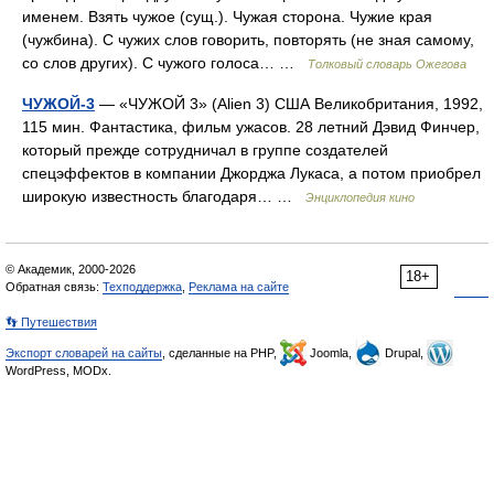
именем. Взять чужое (сущ.). Чужая сторона. Чужие края
(чужбина). С чужих слов говорить, повторять (не зная самому,
со слов других). С чужого голоса… …
Толковый словарь Ожегова
ЧУЖОЙ-3
— «ЧУЖОЙ 3» (Alien 3) США Великобритания, 1992,
115 мин. Фантастика, фильм ужасов. 28 летний Дэвид Финчер,
который прежде сотрудничал в группе создателей
спецэффектов в компании Джорджа Лукаса, а потом приобрел
широкую известность благодаря… …
Энциклопедия кино
© Академик, 2000-2026
18+
Обратная связь:
Техподдержка
,
Реклама на сайте
👣 Путешествия
Экспорт словарей на сайты
, сделанные на PHP,
Joomla,
Drupal,
WordPress, MODx.