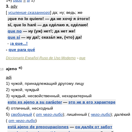
14)
разг
=
si
1)
3.
adv
[
усиление сказанного
] да; ну; ведь; же
¡que no lo quiero! — да не хочу́ я э́того!
sí, que lo haré — да сде́лаю я, сде́лаю!
que no
— ну (уж) нет!; да нет же!
que sí
— ну да!; сказа́л же, (что) да!
-
¡a que...!
-
que para qué
Diccionario Español-Ruso de Uso Moderno
que
>
ajeno
18
adj
1)
чужой, принадлежащий другому лицу
2)
чужой, чуждый
3)
чуждый, несвойственный, нехарактерный
esto es ajeno a su carácter
—
это не в его характере
4)
отличный, несходный
5)
свободный
(
от чего-либо
)
; лишённый
(
чего-либо
)
; далёкий
(
от чего-либо
)
está ajeno de preocupaciones
—
он далёк от забот