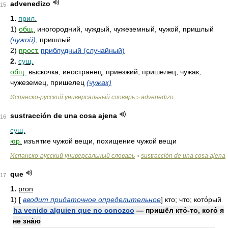
advenedizo
15
1.
прил.
1)
общ.
иногородний, чуждый, чужеземный, чужой, пришлый
(чужой)
, пришлый
2)
прост.
приблудный (случайный)
2.
сущ.
общ.
выскочка, иностранец, приезжий, пришелец, чужак,
чужеземец, пришелец
(чужак)
Испанско-русский универсальный словарь
advenedizo
>
sustracción de una cosa ajena
16
сущ.
юр.
изъятие чужой вещи, похищение чужой вещи
Испанско-русский универсальный словарь
sustracción de una cosa ajena
>
que
17
1.
pron
1)
[
вводит придаточное определительное
] кто; что; кото́рый
ha venido alguien que no conozco
— пришёл кто́-то, кого́ я
не зна́ю