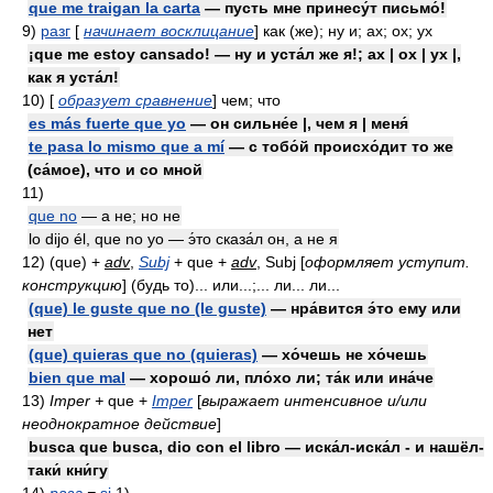
que me traigan la carta
— пусть мне принесу́т письмо́!
9)
разг
[
начинает восклицание
] как (же); ну и; ах; ох; ух
¡que me estoy cansado! — ну и уста́л же я!; ах | ох | ух |,
как я уста́л!
10)
[
образует сравнение
] чем; что
es más fuerte que yo
— он сильне́е |, чем я | меня́
te pasa lo mismo que a mí
— с тобо́й происхо́дит то же
(са́мое), что и со мной
11)
que no
— а не; но не
lo dijo él, que no yo — э́то сказа́л он, а не я
12)
(que) +
adv
,
Subj
+ que +
adv
, Subj [
оформляет уступит.
конструкцию
] (будь то)... или...;... ли... ли...
(que) le guste que no (le guste)
— нра́вится э́то ему или
нет
(que) quieras que no (quieras)
— хо́чешь не хо́чешь
bien que mal
— хорошо́ ли, пло́хо ли; та́к или ина́че
13)
Imper +
que +
Imper
[
выражает интенсивное и/или
неоднократное действие
]
busca que busca, dio con el libro — иска́л-иска́л - и нашёл-
таки́ кни́гу