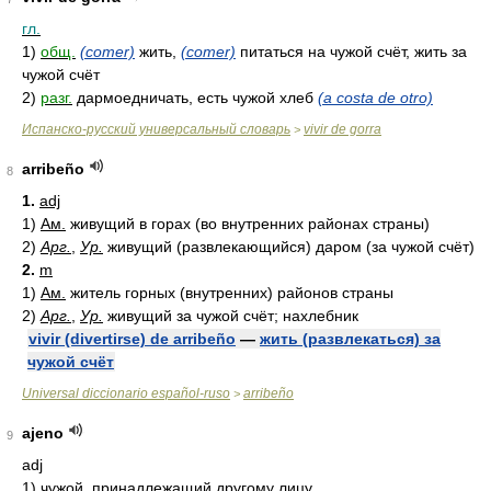
гл.
1)
общ.
(comer)
жить,
(comer)
питаться на чужой счёт, жить за
чужой счёт
2)
разг.
дармоедничать, есть чужой хлеб
(a costa de otro)
Испанско-русский универсальный словарь
vivir de gorra
>
arribeño
8
1.
adj
1)
Ам.
живущий в горах (во внутренних районах страны)
2)
Арг.
,
Ур.
живущий (развлекающийся) даром (за чужой счёт)
2.
m
1)
Ам.
житель горных (внутренних) районов страны
2)
Арг.
,
Ур.
живущий за чужой счёт; нахлебник
vivir (divertirse) de arribeño
—
жить (развлекаться) за
чужой счёт
Universal diccionario español-ruso
arribeño
>
ajeno
9
adj
1)
чужой, принадлежащий другому лицу