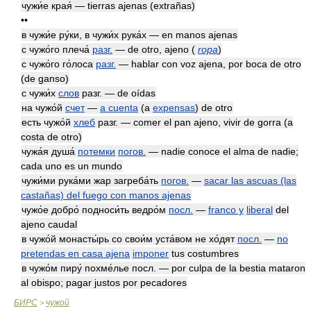
чужи́е края́ — tierras ajenas (extrañas)
••
в чужи́е ру́ки, в чужи́х рука́х — en manos ajenas
с чужо́го плеча́
разг.
— de otro, ajeno
(
ropa
)
с чужо́го го́лоса
разг.
— hablar con voz ajena, por boca de otro
(de ganso)
с чужи́х
слов
разг. — de oídas
на чужо́й
счет
—
a cuenta
(a
expensas
) de otro
есть чужо́й
хлеб
разг. — comer el pan ajeno, vivir de gorra (a
costa de otro)
чужа́я душа́
потемки
погов.
— nadie conoce el alma de nadie;
cada uno es un mundo
чужи́ми рука́ми жар загреба́ть
погов.
—
sacar las ascuas (las
castañas) del fuego con manos ajenas
чужо́е добро́ подноси́ть ведро́м
посл.
—
franco y
liberal
del
ajeno caudal
в чужо́й монасты́рь со свои́м уста́вом не хо́дят
посл.
—
no
pretendas en casa ajena
imponer
tus costumbres
в чужо́м пиру́ похме́лье посл. — por culpa de la bestia mataron
al obispo; pagar justos por pecadores
БИРС
чужой
>