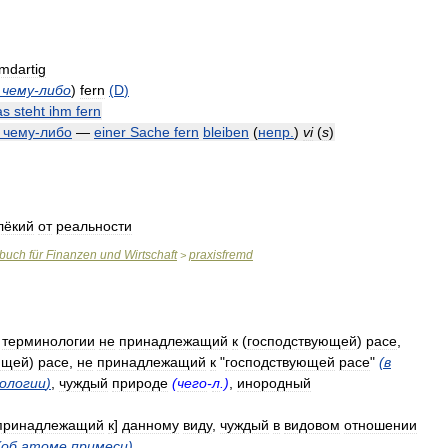
emdartig
чему
-
либо
)
fern
(
D
)
as
steht
ihm
fern
чему
-
либо
—
einer
Sache
fern
bleiben
(
непр
.
)
vi
(
s
)
лёкий
от
реальности
rbuch
für
Finanzen
und
Wirtschaft
praxisfremd
>
терминологии
не
принадлежащий
к
(
господствующей
)
расе
,
ющей
)
расе
,
не
принадлежащий
к
"
господствующей
расе
"
(
в
ологии
)
,
чуждый
природе
(
чего
-
л
.)
,
инородный
принадлежащий
к
]
данному
виду
,
чуждый
в
видовом
отношении
(
об
атоме
примеси
)