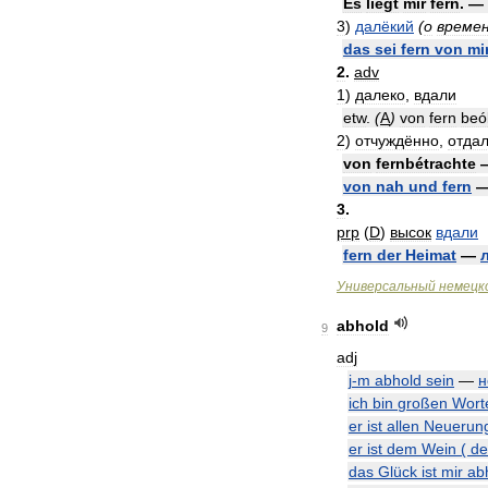
Es
liegt
mir
fern
. —
3
)
далёкий
(
о
време
das
sei
fern
von
mi
2
.
adv
1
)
далеко
,
вдали
etw
.
(
A
)
von
fern
beo
2
)
отчуждённо
,
отда
von
fernbétrachte
von
nah
und
fern
3
.
prp
(
D
)
высок
вдали
fern
der
Heimat
—
Универсальный
немецк
abhold
9
adj
j
-
m
abhold
sein
—
н
ich
bin
großen
Wort
er
ist
allen
Neuerun
er
ist
dem
Wein
(
d
das
Glück
ist
mir
ab