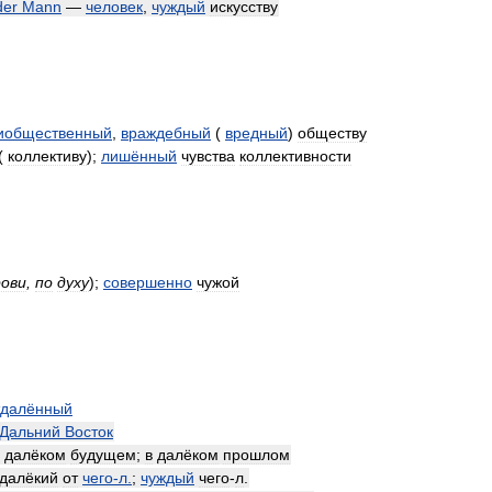
der
Mann
—
человек
,
чуждый
искусству
иобщественный
,
враждебный
(
вредный
)
обществу
(
коллективу
);
лишённый
чувства
коллективности
рови
,
по
духу
)
;
совершенно
чужой
тдалённый
Дальний
Восток
далёком
будущем
;
в
далёком
прошлом
далёкий
от
чего
-
л
.
;
чуждый
чего
-
л
.