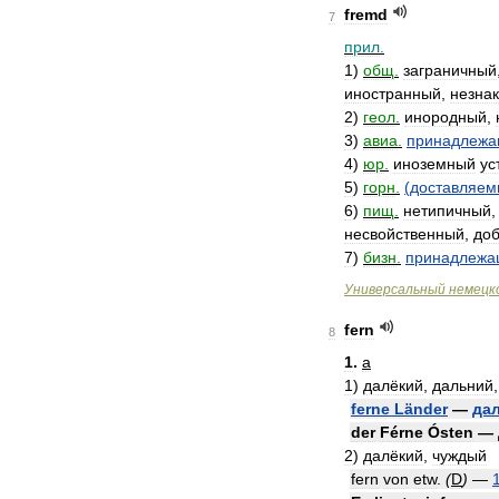
fremd
7
прил
.
1
)
общ
.
заграничный
иностранный
,
незна
2
)
геол
.
инородный
,
3
)
авиа
.
принадлеж
4
)
юр
.
иноземный
ус
5
)
горн
.
(
доставляем
6
)
пищ
.
нетипичный
несвойственный
,
до
7
)
бизн
.
принадлежа
Универсальный
немецк
fern
8
1
.
a
1
)
далёкий
,
дальний
ferne
Länder
—
да
der
Férne
Ósten
—
2
)
далёкий
,
чуждый
fern
von
etw
.
(
D
)
—