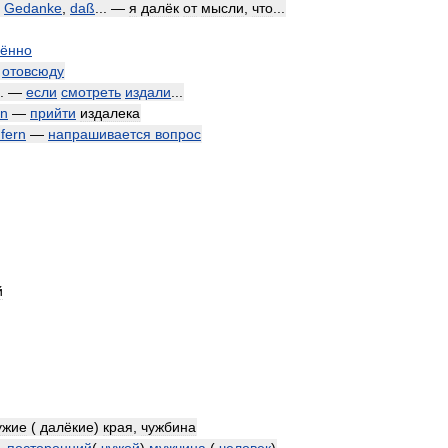
Gedanke
,
daß
... —
я
далёк
от
мысли
,
что
...
лённо
—
отовсюду
.. —
если
смотреть
издали
...
n
—
прийти
издалека
fern
—
напрашивается
вопрос
й
ужие
(
далёкие
)
края
,
чужбина