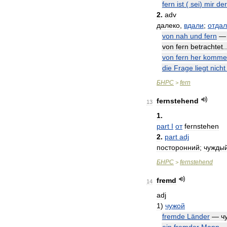
fern
ist
(
sei
)
mir
der
2
.
adv
далеко
,
вдали
;
отда
von
nah
und
fern
von
fern
betrachtet
.
von
fern
her
komme
die
Frage
liegt
nicht
БНРС
fern
>
fernstehend
13
1
.
part
I
от
fernstehen
2
.
part
adj
посторонний
;
чужды
БНРС
fernstehend
>
fremd
14
adj
1
)
чужой
fremde
Länder
—
ч