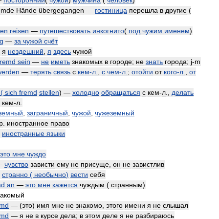
—
посторонний
(
чужой
)
мужчина
(
человек
)
emde
Hände
übergegangen
—
гостиница
перешла
в
другие
(
en
reisen
—
путешествовать
инкогнито
(
под
чужим
именем
)
g
—
за
чужой
счёт
—
я
нездешний
,
я
здесь
чужой
fremd
sein
—
не
иметь
знакомых
в
городе
;
не
знать
города
;
j
-
m
werden
—
терять
связь
с
кем
-
л
.
,
с
чем
-
л
.
;
отойти
от
кого
-
л
.
,
от
(
sich
fremd
stellen
) —
холодно
обращаться
с
кем
-
л
.,
делать
кем
-
л
.
земный
,
заграничный
,
чужой
,
чужеземный
р
.
иностранное
право
—
иностранные
языки
это
мне
чуждо
—
чувство
зависти
ему
не
присуще
,
он
не
завистлив
—
странно
(
необычно
)
вести
себя
md
an
—
это
мне
кажется
чуждым
(
странным
)
накомый
emd
— (
это
)
имя
мне
не
знакомо
,
этого
имени
я
не
слышал
emd
—
я
не
в
курсе
дела
;
в
этом
деле
я
не
разбираюсь