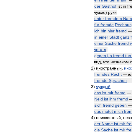
ein
fremder
Mann
der
Gasthof
ist
in
fr
чужие
)
руки
unter
fremdem
Nam
für
fremde
Rechnun
ich
bin
hier
fremd
in
einer
Stadt
ganz
einer
Sache
fremd
чего
-
л
.
gegen
j
-
n
fremd
tun
вид
,
что
незнаком
с
2
)
иностранный
,
ино
fremdes
Recht
—
ю
fremde
Sprachen
3
)
чуждый
das
ist
mir
fremd
—
Neid
ist
ihm
fremd
sich
fremd
geben
das
mutet
mich
fre
4
)
неизвестный
,
нез
der
Name
ist
mir
fr
die
Sache
ist
mir
fr