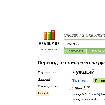
Словари и энциклоп
academic.ru
Толкования
Переводы
Перевод:
с немецкого на ру
чуждый
С русского на:
Немецкий
Толкование
Перев
С немецкого на:
чуждый
1
Русский
чуждый
1
. (
чужой
)
fr
чуждо
das
steht
ihm
f