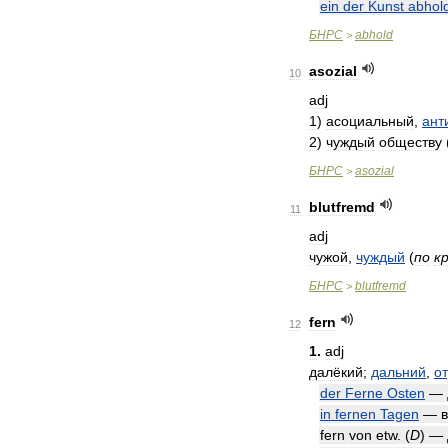
ein
der
Kunst
abhol
БНРС
abhold
>
asozial
10
adj
1
)
асоциальный
,
ант
2
)
чуждый
обществу
БНРС
asozial
>
blutfremd
11
adj
чужой
,
чуждый
(
по
к
БНРС
blutfremd
>
fern
12
1
.
adj
далёкий
;
дальний
,
о
der
Ferne
Osten
—
in
fernen
Tagen
—
в
fern
von
etw
. (
D
) —