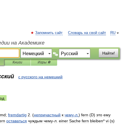
Запомнить сайт
Словарь на свой сайт
RU
едии на Академике
Найти!
Книги
Игры ⚽
сский
с русского на немецкий
од
emd
;
fremdartig
2
. (
непричастный
к
чему
-
л
.
)
fern
(
D
)
это
ему
ern
оставаться
чуждым
чему
-
л
.
einer
Sache
fern
bleiben
*
vi
(
s
)