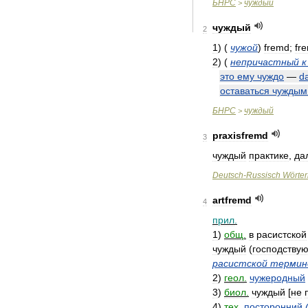
БНРС
чуждый
>
чуждый
2
1
)
(
чужой
)
fremd
;
fr
2
)
(
непричастный
к
это
ему
чуждо
—
d
оставаться
чуждым
БНРС
чуждый
>
praxisfremd
3
чуждый
практике
,
да
Deutsch
-
Russisch
Wörte
artfremd
4
прил
.
1
)
общ
.
в
расистской
чуждый
(
господству
расистской
термин
2
)
геол
.
чужеродный
3
)
биол
.
чуждый
[
не
4
)
тех
.
посторонний