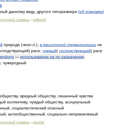
й
нный
данному
виду
,
другого
типоразмера
(
об
упаковке
)
о
-
русский
словарь
artfremd
>
ый
природе
(
чего
-
л
.
)
;
в
расистской
терминологии
не
осподствующей
)
расе
;
чуждый
(
господствующей
)
расе
wendung
—
использование
не
по
назначению
й
;
чужеродный
обществу
,
вредный
обществу
,
лишенный
чувства
дый
коллективу
,
чуждый
обществу
,
асоциальный
енный
,
социалистический
опасный
ный
;
антиобщественный
;
социально
неприемлемый
о
-
русский
словарь
asozial
>