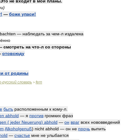
Это
не
входит
в
мои
планы
.
ни
)
r
!
—
боже
упаси
!
́bachten
—
наблюдать
за
чем
-
л
издалека
лённо
—
смотреть
на
что
-
л
со
стороны
—
отовсюду
ли
от
родины
о
-
русский
словарь
fern
>
е
быть
расположенным
к
кому
-
л
.
en
abhold
—
я
против
громких
фраз
gen
(
jeder
Neuerung
)
abhold
—
он
враг
всех
нововведений
em
Alkoholgenuß
)
nicht
abhold
—
он
не
прочь
выпить
hold
—
счастье
мне
не
улыбается