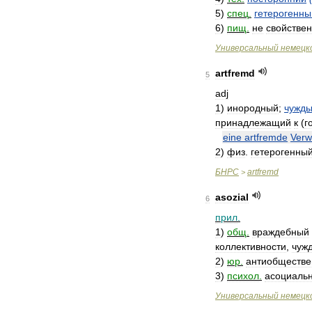
5
)
спец
.
гетерогенны
6
)
пищ
.
не
свойстве
Универсальный
немецк
artfremd
5
adj
1
)
инородный
;
чужд
принадлежащий
к
(
г
eine
artfremde
Ver
2
)
физ
.
гетерогенны
БНРС
artfremd
>
asozial
6
прил
.
1
)
общ
.
враждебный
коллективности
,
чуж
2
)
юр
.
антиобществ
3
)
психол
.
асоциаль
Универсальный
немецк