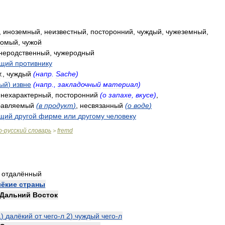
,
иноземный
,
неизвестный
,
посторонний
,
чуждый
,
чужеземный
,
комый
,
чужой
неродственный
,
чужеродный
ащий
противнику
т
.,
чуждый
(
напр
.
Sache
)
ый
)
извне
(
напр
.,
закладочный
материал
)
,
нехарактерный
,
посторонний
(
о
запахе
,
вкусе
)
,
бавляемый
(
в
продукт
)
,
несвязанный
(
о
воде
)
щий
другой
фирме
или
другому
человеку
о
-
русский
словарь
fremd
>
,
отдалённый
лёкие
страны
Дальний
Восток
1
)
далёкий
от
чего
-
л
2
)
чуждый
чего
-
л