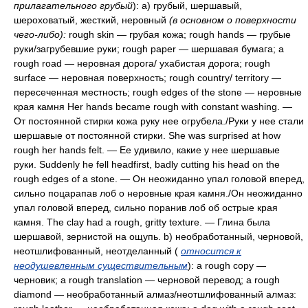
прилагательного грубый
): a) грубый, шершавый,
шероховатый, жесткий, неровный
(в основном о поверхности
чего-либо):
rough skin — грубая кожа; rough hands — грубые
руки/загрубевшие руки; rough paper — шершавая бумага; a
rough road — неровная дорога/ ухабистая дорога; rough
surface — неровная поверхность; rough country/ territory —
пересеченная местность; rough edges of the stone — неровные
края камня Her hands became rough with constant washing. —
От постоянной стирки кожа руку нее огрубела./Руки у нее стали
шершавые от постоянной стирки. She was surprised at how
rough her hands felt. — Ее удивило, какие у нее шершавые
руки. Suddenly he fell headfirst, badly cutting his head on the
rough edges of a stone. — Он неожиданно упал головой вперед,
сильно поцарапав лоб о неровные края камня./Он неожиданно
упал головой вперед, сильно поранив лоб об острые края
камня. The clay had a rough, gritty texture. — Глина была
шершавой, зернистой на ощупь. b) необработанный, черновой,
неотшлифованный, неотделанный (
относится к
неодушевленным существительным
): a rough copy —
черновик; a rough translation — черновой перевод; а rough
diamond — необработанный алмаз/неотшлифованный алмаз: