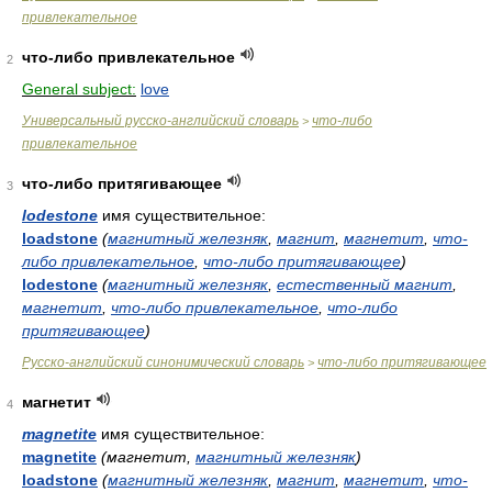
привлекательное
что-либо привлекательное
2
General subject:
love
Универсальный русско-английский словарь
что-либо
>
привлекательное
что-либо притягивающее
3
lodestone
имя существительное:
loadstone
(
магнитный железняк
,
магнит
,
магнетит
,
что-
либо привлекательное
,
что-либо притягивающее
)
lodestone
(
магнитный железняк
,
естественный магнит
,
магнетит
,
что-либо привлекательное
,
что-либо
притягивающее
)
Русско-английский синонимический словарь
что-либо притягивающее
>
магнетит
4
magnetite
имя существительное:
magnetite
(магнетит,
магнитный железняк
)
loadstone
(
магнитный железняк
,
магнит
,
магнетит
,
что-