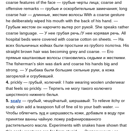
coarse features of the face — грубые черты лица; coarse and
offensive remarks — грубые и оскорбительные замечания; long
coarse hair — длинные, жесткие волосы With a coarse gesture
he deliberately wiped his mouth with the back of his hand. —
Грубым жестом он нарочито вытер рот рукой. She speaks rather
coarse language. — У нее грубая речь./У нее корявая речь. All
hospital beds were covered with coarse cotton on sheets. — На
всех больничных койках были простыни из грубого полотна. His
straight brown hair was becoming grey and coarse. — Его
прямые каштановые волосы становились седыми и жесткими.
The fisherman's skin was dark and coarse his hands big and
strong. — У рыбака были большие сильные руки, а кожа
загорелой и огрубевшей.
4.
prickly — грубый, колючий: I hate wearing woolen underwear
that feels so prickly. — Терпеть не могу такого колючего
шерстяного нижнего белья.
5.
scaly
— гpyбый, чешуйчатый, шершавый: То relieve itchy or
scaly skin add a teaspoon full of fine oil to your bath water. —
Чтобы облегчить зуд и шершавость кожи, добавьте в воду при
принятии ванны чайную ложку рафинированного
растительного масла. Experiments with snakes have shown that