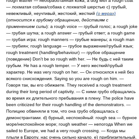
rough leather — необработанная кожа; a dog with a rough coat
— лохматая собака/собака с лохматой шерстью c) грубый,
невежливый, неучтивый, жестокий, жесткий
(о мерах)
(
относится к грубому обращению, действиям с
применением силы
): a rough voice — грубый голос; a rough joke
— грубая шутка; a rough answer — грубый ответ; a rough game
— грубая игра: rough manners — гpyбые манеры; a rough man
— грубиян; rough language — грубое выражение/грубый язык;
rough treatment (handling/behaviour) — грубое обращение
(поведение) Don't be so rough with her. — He будь с ней таким
грубым. Не has a rough temper. — У него жесткий/грубый
характер. Не was very rough on her. — Он относился к ней без
всякого снисхождения. Saying so you are rough on him. —
Говоря так, вы его обижаете. They received a rough treatment
during their long period of captivity. — С ними грубо обращались
во время их длительного пребывания в плену. The police have
been criticized for their rough handling of the demonstrators. —
Полицию обвиняли в том, что она грубо обращалась с
демонстрантами. d) бурный, неспокойный: rough sea — бурное
море/неспокойное море; rough weather — непогода When we
sailed to Europe, we had a very rough crossing. — Когда мы
плыли в Европу, нас очень сильно качало. e) приблизительный,