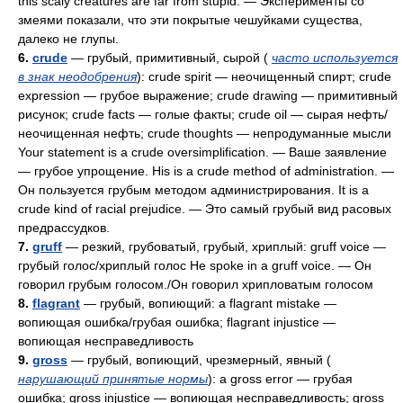
this scaly creatures are far from stupid. — Эксперименты со
змеями показали, что эти покрытые чешуйками существа,
далеко не глупы.
6.
crude
— грубый, примитивный, сырой (
часто используется
в знак неодобрения
): crude spirit — неочищенный спирт; crude
expression — грубое выражение; crude drawing — примитивный
рисунок; crude facts — голые факты; crude oil
—
сырая нефть/
неочищенная нефть; crude thoughts — непродуманные мысли
Your statement is a crude oversimplification. — Ваше заявление
— грубое упрощение. His is a crude method of administration. —
Он пользуется грубым методом администрирования. It is a
crude kind of racial prejudice. — Это самый грубый вид расовых
предрассудков.
7.
gruff
— резкий, грубоватый, грубый, хриплый: gruff voice —
грубый голос/хриплый голос Не spoke in a gruff voice. — Он
говорил грубым голосом./Он говорил хрипловатым голосом
8.
flagrant
— грубый, вопиющий: a flagrant mistake —
вопиющая ошибка/грубая ошибка; flagrant injustice —
вопиющая несправедливость
9.
gross
— грубый, вопиющий, чрезмерный, явный (
нарушающий принятые нормы
): a gross error — грубая
ошибка; gross injustice — вопиющая несправедливость; gross