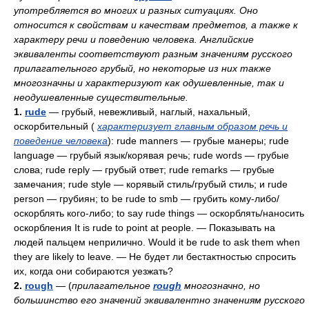
употребляется во многих и разных ситуациях. Оно
относится к свойствам и качествам предметов, а также к
характеру речи и поведению человека. Английские
эквиваленты соответствуют разным значениям русского
прилагательного грубый, но некоторые из них также
многозначны и характеризуют как одушевленные, так и
неодушевленные существительные.
1.
rude
— грубый, невежливый, наглый, нахальный,
оскорбительный (
характеризует главным образом речь и
поведение человека
): rude manners — грубые манеры; rude
language — грубый язык/корявая речь; rude words — грубые
слова; rude reply — грубый ответ; rude remarks — грубые
замечания; rude style — корявый стиль/грубый стиль; и rude
person — грубиян; to be rude to smb — грубить кому-либо/
оскорблять кого-либо; to say rude things — оскорблять/наносить
оскорбления It is rude to point at people. — Показывать на
людей пальцем неприлично. Would it be rude to ask them when
they are likely to leave. — He будет ли бестактностью спросить
их, когда они собираются уезжать?
2.
rough
— (
прилагательное
rough
многозначно, но
большинство его значений эквивалентно значениям русского