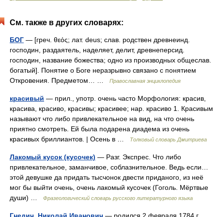
См. также в других словарях:
БОГ
— [греч. θεός; лат. deus; слав. родствен древнеинд.
господин, раздаятель, наделяет, делит, древнеперсид.
господин, название божества; одно из производных общеслав.
богатый]. Понятие о Боге неразрывно связано с понятием
Откровения. Предметом… …
Православная энциклопедия
красивый
— прил., употр. очень часто Морфология: красив,
красива, красиво, красивы; красивее; нар. красиво 1. Красивым
называют что либо привлекательное на вид, на что очень
приятно смотреть. Ей была подарена диадема из очень
красивых бриллиантов. | Осень в …
Толковый словарь Дмитриева
Лакомый кусок (кусочек)
— Разг. Экспрес. Что либо
привлекательное, заманчивое, соблазнительное. Ведь если…
этой девушке да придать тысчонок двести приданого, из неё
мог бы выйти очень, очень лакомый кусочек (Гоголь. Мёртвые
души) …
Фразеологический словарь русского литературного языка
Гнедич, Николай Иванович
— родился 2 февраля 1784 г.