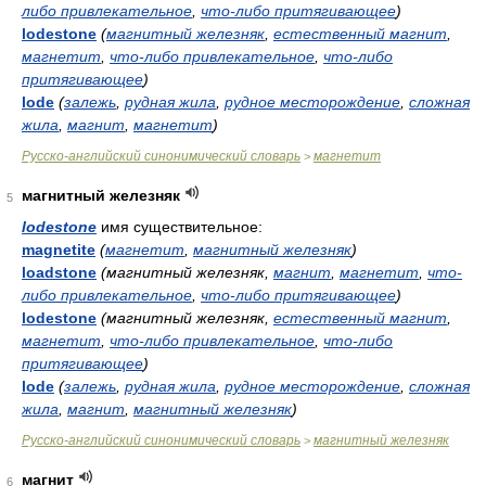
либо привлекательное
,
что-либо притягивающее
)
lodestone
(
магнитный железняк
,
естественный магнит
,
магнетит
,
что-либо привлекательное
,
что-либо
притягивающее
)
lode
(
залежь
,
рудная жила
,
рудное месторождение
,
сложная
жила
,
магнит
,
магнетит
)
Русско-английский синонимический словарь
магнетит
>
магнитный железняк
5
lodestone
имя существительное:
magnetite
(
магнетит
,
магнитный железняк
)
loadstone
(магнитный железняк,
магнит
,
магнетит
,
что-
либо привлекательное
,
что-либо притягивающее
)
lodestone
(магнитный железняк,
естественный магнит
,
магнетит
,
что-либо привлекательное
,
что-либо
притягивающее
)
lode
(
залежь
,
рудная жила
,
рудное месторождение
,
сложная
жила
,
магнит
,
магнитный железняк
)
Русско-английский синонимический словарь
магнитный железняк
>
магнит
6