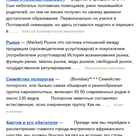
Сын небогатых полтавских помещиков, рано лишившийся
родителей, он тем не менее получил по своему времени
достаточное образование. Первоначально он учился в
Полтавской семинарии, но здесь оставался недолго и перешел
в… …
Большая биографическая энциклопедия
Рынок
— (Market) Рынок это система отношений между
продавцом (производителем услуг/товаров) и покупателем
(потребителем услуг/товаров) История возникновения рынка,
функции ранка, законы рынка, виды рынков, свободный рынок,
государственное регулирование… …
Энциклопедия инвестора
Семейство полорогие
— (Bovidae)** * * Семейство
полорогих, или бычьих самая обширная и разнообразная
группа парнокопытных, включает 45 50 современных родов и
около 130 видов. Полорогие животные составляют
естественную, ясно очерченную группу. Как ни… …
Жизнь
животных
Хартум и его обитатели
— Прежде чем мы перейдем к
рассмотрению главного города внутреннего африканского
царства, мы должны бросить взгляд на историю тех стран,