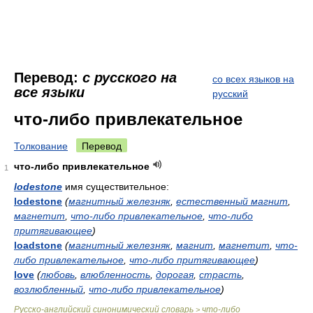
Перевод:
с русского на
со всех языков на
все языки
русский
что-либо привлекательное
Толкование
Перевод
что-либо привлекательное
1
lodestone
имя существительное:
lodestone
(
магнитный железняк
,
естественный магнит
,
магнетит
,
что-либо привлекательное
,
что-либо
притягивающее
)
loadstone
(
магнитный железняк
,
магнит
,
магнетит
,
что-
либо привлекательное
,
что-либо притягивающее
)
love
(
любовь
,
влюбленность
,
дорогая
,
страсть
,
возлюбленный
,
что-либо привлекательное
)
Русско-английский синонимический словарь
что-либо
>