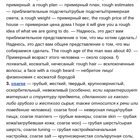
примерный: a rough plan — примерный план; rough estimates
— приблизительные подсчеты/грубые подсчеты/примерная
смета; a rough weight — примерный вес; the rough price of the
house
—
примерная цена дома I hope it will give you a rough
idea of what we are going to do. — Надеюсь, это даст вам
приблизительное представление о том, что мы хотим сделать./
Надеюсь, это даст вам общее представление о том, что мы
собираемся сделать. The rough age of the man was about 40. —
Примерный возраст этого человека — около сорока. f)
лохматый, косматый, нечесаный: rough hair — всклокоченные
волосы; a face with a rough beard — небритое лицо/
физиономия с косматой бородой
3.
coarse
— грубый, жесткий, твердый, крупнозернистый,
оскорбительный, невежливый (
особенно, если характеризует
материал и структуру предмета, сделанного из какого-
либо грубого и жесткого сырья; также относится к речи или
поведению человека
): coarse food — невкусная пища/грубая
пища; coarse manners — грубые манеры; coarse skin — грубая
кожа/загрубевшая кожа; coarse woo) — грубая шерсть/сырая
шерсть; coarse tuning
—
грубая настройка/начальная
настройка; coarse salt — крупнозернистая соль/крупная соль;