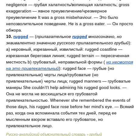
negligence — грубая халатность/вопиющая халатность; gross
exaggeration — явное преувеличение/чрезмерное
преувеличение It was a gross misbehaviour. — Это было
непозволительное поведение. Не is a gross eater. — Он просто
обжора.
10.
rugged
— (
прилагательное
rugged
многозначно, но
эквивалентно значению русского прилагательного грубый
):
a) неровный, изрезанный, извилистый: rugged coastline —
изрезанная береговая линия; rugged terrain — пересеченная
местность b) грубоватый, неправильной формы (
но несмотря
на это привлекательный
): rugged face — грубые (но
привлекательные) черты лица/грубоватые (но
привлекательные) черты лица; rugged manners — грубоватые
манеры She couldn’t't help admiring his rugged good looks. —
Она не могла не восхищаться его грубоватой
привлекательностью. Whenever she remembered the events of
those days, his rugged face rose before her mind's eye. — Всякий
раз, когда она вспоминала события тех дней, перед ее
мысленным взором вставало его грубоватое, но
привлекательное лицо.
Русско-английский объяснительный словарь
грубый
>