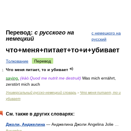
Перевод:
с русского на
с немецкого на
немецкий
русский
что+меня+питает+то+и+убивает
Толкование
Перевод
Что меня питает, то и убивает
1
saying.
(ëàò.Quod me nutrit me destruit)
Was mich ernährt,
zerstört mich auch
Универсальный русско-немецкий словарь
Что меня питает, то и
>
убивает
См. также в других словарях:
Джоли, Анджелина
— Анджелина Джоли Angelina Jolie …
Википедия