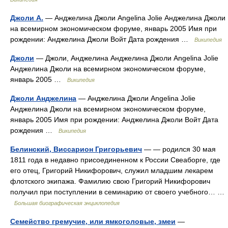
Джоли А.
— Анджелина Джоли Angelina Jolie Анджелина Джоли
на всемирном экономическом форуме, январь 2005 Имя при
рождении: Анджелина Джоли Войт Дата рождения …
Википедия
Джоли
— Джоли, Анджелина Анджелина Джоли Angelina Jolie
Анджелина Джоли на всемирном экономическом форуме,
январь 2005 …
Википедия
Джоли Анджелина
— Анджелина Джоли Angelina Jolie
Анджелина Джоли на всемирном экономическом форуме,
январь 2005 Имя при рождении: Анджелина Джоли Войт Дата
рождения …
Википедия
Белинский, Виссарион Григорьевич
— — родился 30 мая
1811 года в недавно присоединенном к России Свеаборге, где
его отец, Григорий Никифорович, служил младшим лекарем
флотского экипажа. Фамилию свою Григорий Никифорович
получил при поступлении в семинарию от своего учебного… …
Большая биографическая энциклопедия
Семейство гремучие, или ямкоголовые, змеи
—