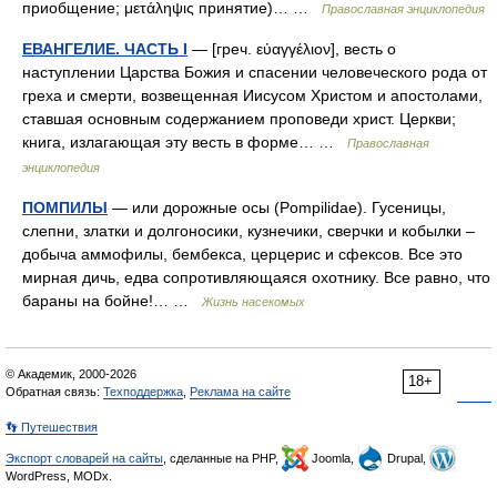
приобщение; μετάληψις принятие)… …
Православная энциклопедия
ЕВАНГЕЛИЕ. ЧАСТЬ I
— [греч. εὐαγγέλιον], весть о
наступлении Царства Божия и спасении человеческого рода от
греха и смерти, возвещенная Иисусом Христом и апостолами,
ставшая основным содержанием проповеди христ. Церкви;
книга, излагающая эту весть в форме… …
Православная
энциклопедия
ПОМПИЛЫ
— или дорожные осы (Pompilidae). Гусеницы,
слепни, златки и долгоносики, кузнечики, сверчки и кобылки –
добыча аммофилы, бембекса, церцерис и сфексов. Все это
мирная дичь, едва сопротивляющаяся охотнику. Все равно, что
бараны на бойне!… …
Жизнь насекомых
© Академик, 2000-2026
18+
Обратная связь:
Техподдержка
,
Реклама на сайте
👣 Путешествия
Экспорт словарей на сайты
, сделанные на PHP,
Joomla,
Drupal,
WordPress, MODx.