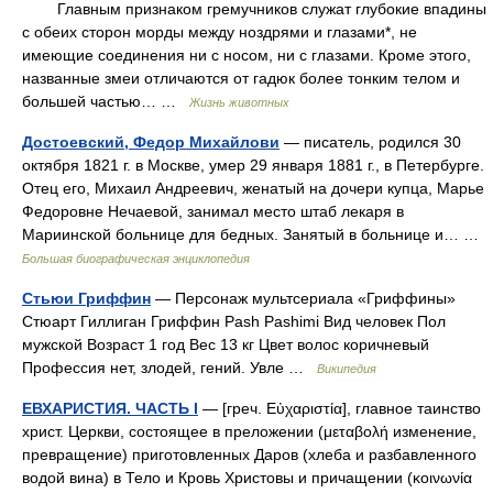
Главным признаком гремучников служат глубокие впадины
с обеих сторон морды между ноздрями и глазами*, не
имеющие соединения ни с носом, ни с глазами. Кроме этого,
названные змеи отличаются от гадюк более тонким телом и
большей частью… …
Жизнь животных
Достоевский, Федор Михайлови
— писатель, родился 30
октября 1821 г. в Москве, умер 29 января 1881 г., в Петербурге.
Отец его, Михаил Андреевич, женатый на дочери купца, Марье
Федоровне Нечаевой, занимал место штаб лекаря в
Мариинской больнице для бедных. Занятый в больнице и… …
Большая биографическая энциклопедия
Стьюи Гриффин
— Персонаж мультсериала «Гриффины»
Стюарт Гиллиган Гриффин Pash Pashimi Вид человек Пол
мужской Возраст 1 год Вес 13 кг Цвет волос коричневый
Профессия нет, злодей, гений. Увле …
Википедия
ЕВХАРИСТИЯ. ЧАСТЬ I
— [греч. Εὐχαριστία], главное таинство
христ. Церкви, состоящее в преложении (μεταβολή изменение,
превращение) приготовленных Даров (хлеба и разбавленного
водой вина) в Тело и Кровь Христовы и причащении (κοινωνία