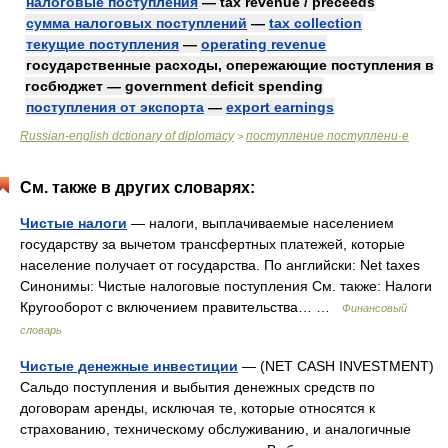
налоговые поступления
— tax revenue / preceeds
сумма налоговых поступлений
—
tax collection
текущие поступления
—
operating revenue
государственные расходы, опережающие поступления в
госбюджет — government deficit spending
поступления от экспорта
—
export earnings
Russian-english dctionary of diplomacy
поступление поступлени·е
>
См. также в других словарях:
Чистые налоги
— налоги, выплачиваемые населением
государству за вычетом трансфертных платежей, которые
население получает от государства. По английски: Net taxes
Синонимы: Чистые налоговые поступления См. также: Налоги
Кругооборот с включением правительства… …
Финансовый
словарь
Чистые денежные инвестиции
— (NET CASH INVESTMENT)
Сальдо поступления и выбытия денежных средств по
договорам аренды, исключая те, которые относятся к
страхованию, техническому обслуживанию, и аналогичные