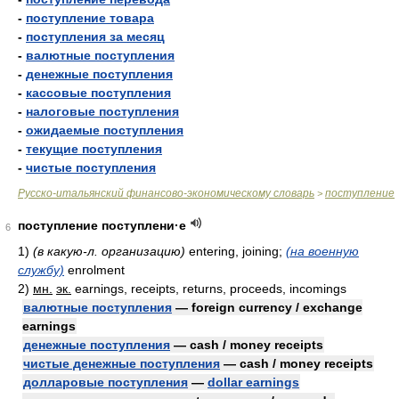
-
поступление товара
-
поступления за месяц
-
валютные поступления
-
денежные поступления
-
кассовые поступления
-
налоговые поступления
-
ожидаемые поступления
-
текущие поступления
-
чистые поступления
Русско-итальянский финансово-экономическому словарь
поступление
>
поступление поступлени·е
6
1)
(в какую-л. организацию)
entering, joining;
(на военную
службу)
enrolment
2)
мн.
эк.
earnings, receipts, returns, proceeds, incomings
валютные поступления
— foreign currency / exchange
earnings
денежные поступления
— cash / money receipts
чистые денежные поступления
— cash / money receipts
долларовые поступления
—
dollar earnings