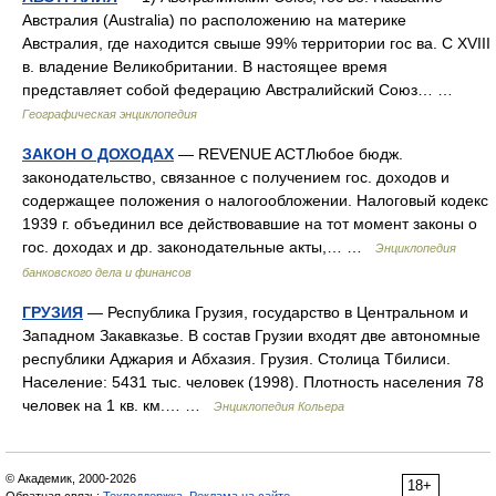
Австралия (Australia) по расположению на материке
Австралия, где находится свыше 99% территории гос ва. С XVIII
в. владение Великобритании. В настоящее время
представляет собой федерацию Австралийский Союз… …
Географическая энциклопедия
ЗАКОН О ДОХОДАХ
— REVENUE ACTЛюбое бюдж.
законодательство, связанное с получением гос. доходов и
содержащее положения о налогообложении. Налоговый кодекс
1939 г. объединил все действовавшие на тот момент законы о
гос. доходах и др. законодательные акты,… …
Энциклопедия
банковского дела и финансов
ГРУЗИЯ
— Республика Грузия, государство в Центральном и
Западном Закавказье. В состав Грузии входят две автономные
республики Аджария и Абхазия. Грузия. Столица Тбилиси.
Население: 5431 тыс. человек (1998). Плотность населения 78
человек на 1 кв. км.… …
Энциклопедия Кольера
© Академик, 2000-2026
18+