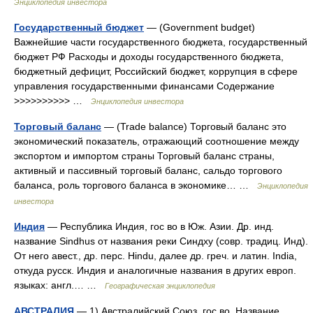
Энциклопедия инвестора
Государственный бюджет
— (Government budget)
Важнейшие части государственного бюджета, государственный
бюджет РФ Расходы и доходы государственного бюджета,
бюджетный дефицит, Российский бюджет, коррупция в сфере
управления государственными финансами Содержание
>>>>>>>>>> …
Энциклопедия инвестора
Торговый баланс
— (Trade balance) Торговый баланс это
экономический показатель, отражающий соотношение между
экспортом и импортом страны Торговый баланс страны,
активный и пассивный торговый баланс, сальдо торгового
баланса, роль торгового баланса в экономике… …
Энциклопедия
инвестора
Индия
— Республика Индия, гос во в Юж. Азии. Др. инд.
название Sindhus от названия реки Синдху (совр. традиц. Инд).
От него авест., др. перс. Hindu, далее др. греч. и латин. India,
откуда русск. Индия и аналогичные названия в других европ.
языках: англ.… …
Географическая энциклопедия
АВСТРАЛИЯ
— 1) Австралийский Союз, гос во. Название