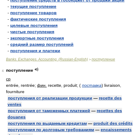
-
поступление средств в госбюджет от продажи акций
-
текущие поступление
-
поступление товаров
-
фактические поступления
-
целевые поступления
-
чистые поступления
-
экспортные поступления
-
средний размер поступлений
-
поступления и платежи
Banks. Exchanges. Accounting. (Russian-English)
поступление
>
поступление
4
ср
entrée, rentrée;
фин.
recette, produit;
(
поставка
)
livraison,
fourniture
поступления от реализации продукции
—
recette des
ventes
поступления от таможенных платежей
—
recettes des
douanes
поступления по выданным кредитам
—
produit des crédits
поступления по долговым требованиям
—
encaissements