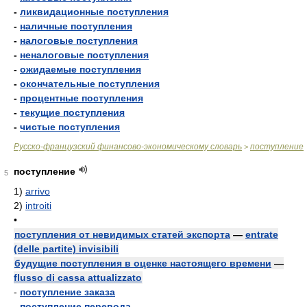
-
ликвидационные поступления
-
наличные поступления
-
налоговые поступления
-
неналоговые поступления
-
ожидаемые поступления
-
окончательные поступления
-
процентные поступления
-
текущие поступления
-
чистые поступления
Русско-французский финансово-экономическому словарь
поступление
>
поступление
5
1)
arrivo
2)
introiti
•
поступления от невидимых статей экспорта
—
entrate
(delle partite) invisibili
будущие поступления в оценке настоящего времени
—
flusso di cassa attualizzato
-
поступление заказа
-
поступление перевода