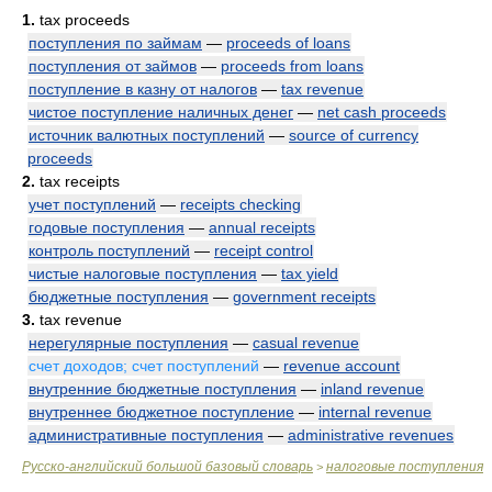
1.
tax proceeds
поступления по займам
—
proceeds of loans
поступления от займов
—
proceeds from loans
поступление в казну от налогов
—
tax revenue
чистое поступление наличных денег
—
net cash proceeds
источник валютных поступлений
—
source of currency
proceeds
2.
tax receipts
учет поступлений
—
receipts checking
годовые поступления
—
annual receipts
контроль поступлений
—
receipt control
чистые налоговые поступления
—
tax yield
бюджетные поступления
—
government receipts
3.
tax revenue
нерегулярные поступления
—
casual revenue
счет доходов; счет поступлений
—
revenue account
внутренние бюджетные поступления
—
inland revenue
внутреннее бюджетное поступление
—
internal revenue
административные поступления
—
administrative revenues
Русско-английский большой базовый словарь
налоговые поступления
>