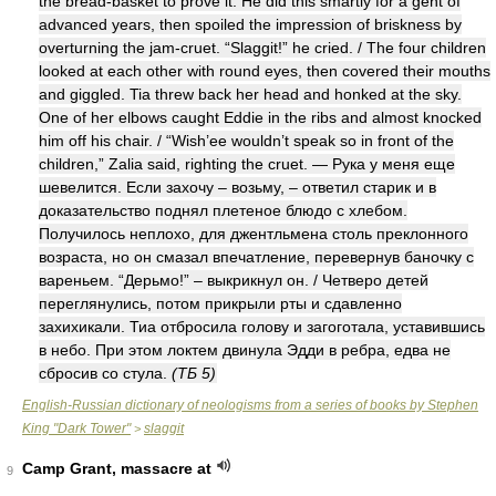
the bread-basket to prove it. He did this smartly for a gent of
advanced years, then spoiled the impression of briskness by
overturning the jam-cruet. “Slaggit!” he cried. / The four children
looked at each other with round eyes, then covered their mouths
and giggled. Tia threw back her head and honked at the sky.
One of her elbows caught Eddie in the ribs and almost knocked
him off his chair. / “Wish’ee wouldn’t speak so in front of the
children,” Zalia said, righting the cruet. — Рука у меня еще
шевелится. Если захочу – возьму, – ответил старик и в
доказательство поднял плетеное блюдо с хлебом.
Получилось неплохо, для джентльмена столь преклонного
возраста, но он смазал впечатление, перевернув баночку с
вареньем. “Дерьмо!” – выкрикнул он. / Четверо детей
переглянулись, потом прикрыли рты и сдавленно
захихикали. Тиа отбросила голову и загоготала, уставившись
в небо. При этом локтем двинула Эдди в ребра, едва не
сбросив со стула.
(ТБ 5)
English-Russian dictionary of neologisms from a series of books by Stephen
King "Dark Tower"
slaggit
>
Camp Grant, massacre at
9