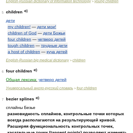
English-Russian dictionary of Information technology
young children
>
children
5
дети
my children!
—
дети мои!
children of God
—
дети Божьи
four children
—
четверо детей
tough children
—
трудные дети
a host of children
—
куча детей
English-Russian big medical dictionary
children
>
four children
6
Общая лексика:
четверо детей
Универсальный англо-русский словарь
four children
>
bezier splines
7
сплайны Безье
разновидность сплайнов, контрольные точки которых
всегда располагаются на результирующей кривой.
Расширяя функциональность контрольных точек,
касательные точки (tangent points) позволяют изменять