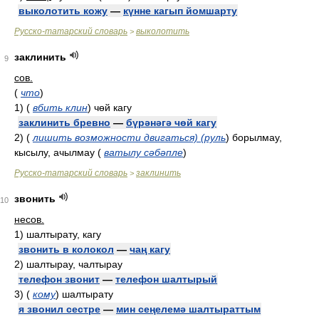
выколотить кожу
—
күнне кагып йомшарту
Русско-татарский словарь
выколотить
>
заклинить
9
сов.
(
что
)
1)
(
вбить клин
)
чөй кагу
заклинить бревно
—
бүрәнәгә чөй кагу
2)
(
лишить возможности двигаться) (руль
)
борылмау,
кысылу, ачылмау
(
ватылу сәбәпле
)
Русско-татарский словарь
заклинить
>
звонить
10
несов.
1)
шалтырату, кагу
звонить в колокол
—
чаң кагу
2)
шалтырау, чалтырау
телефон звонит
—
телефон шалтырый
3)
(
кому
)
шалтырату
я звонил сестре
—
мин сеңелемә шалтыраттым