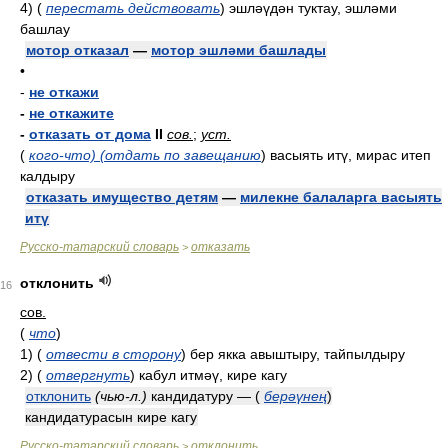
4)
(
перестать действовать
)
эшләүдән туктау, эшләми
башлау
мотор отказал
—
мотор эшләми башлады
•
-
не откажи
-
не откажите
-
отказать от дома
II
сов.
;
уст.
(
кого-что) (отдать по завещанию
)
васыять итү, мирас итеп
калдыру
отказать имущество детям
—
милекне балаларга васыять
итү
Русско-татарский словарь
отказать
>
отклонить
16
сов.
(
что
)
1)
(
отвести в сторону
)
бер якка авыштыру, тайпылдыру
2)
(
отвергнуть
)
кабул итмәү, кире кагу
отклонить
(чью-л.)
кандидатуру —
(
берәүнең
)
кандидатурасын кире кагу
Русско-татарский словарь
отклонить
>