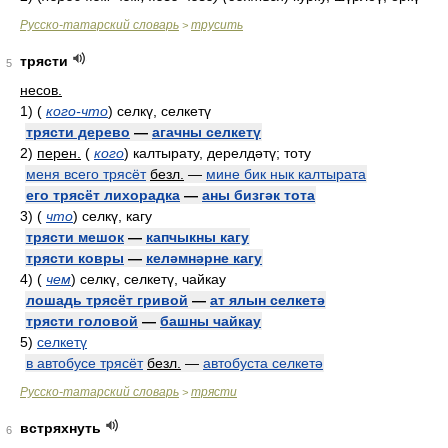
Русско-татарский словарь
трусить
>
трясти
5
несов.
1)
(
кого-что
)
селкү, селкетү
трясти дерево
—
агачны селкетү
2)
перен.
(
кого
)
калтырату, дерелдәтү; тоту
меня всего трясёт
безл.
—
мине бик нык калтырата
его трясёт лихорадка
—
аны бизгәк тота
3)
(
что
)
селкү, кагу
трясти мешок
—
капчыкны кагу
трясти ковры
—
келәмнәрне кагу
4)
(
чем
)
селкү, селкетү, чайкау
лошадь трясёт гривой
—
ат ялын селкетә
трясти головой
—
башны чайкау
5)
селкетү
в автобусе трясёт
безл.
—
автобуста селкетә
Русско-татарский словарь
трясти
>
встряхнуть
6