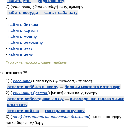
набить уток
—
үрдәкләр ату
7)
(
что, чего) (берникадәр
)
вату, җимерү
набить посуды
—
савыт-саба вату
•
-
набить битком
-
набить карман
-
набить мошну
-
набить оскомину
-
набить руку
-
набить цену
Русско-татарский словарь
набить
>
отвести
14
1)
(
кого-что
)
илтеп кую
(
җитәкләп, ияртеп
)
отвести ребёнка в школу
—
баланы мәктәпкә илтеп кую
2)
(
кого-что) (увести
)
[читкә] алып китү; күчерү
отвести собеседника к окну
—
әңгәмәдәшне тәрәзә янына
алып китү
отвести войска
—
гаскәрләрне күчерү
3)
(
что) (изменить направление движения
)
читкә юнәлдерү,
читкә борып җибәрү