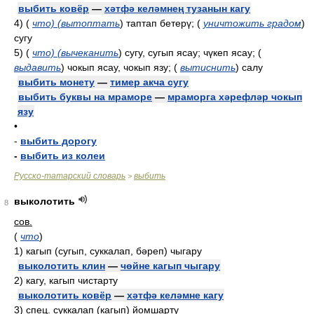
выбить ковёр
—
хәтфә келәмнең тузанын кагу
4)
(
что) (вытоптать
)
таптап бетерү;
(
уничтожить градом
)
сугу
5)
(
что) (вычеканить
)
сугу, сугып ясау; чүкеп ясау;
(
выдавить
)
чокып ясау, чокып язу;
(
вытиснить
)
салу
выбить монету
—
тимер акча сугу
выбить буквы на мраморе
—
мраморга хәрефләр чокып
язу
•
-
выбить дорогу
-
выбить из колеи
Русско-татарский словарь
выбить
>
выколотить
8
сов.
(
что
)
1)
кагып (сугып, суккалап, бәреп) чыгару
выколотить клин
—
чөйне кагып чыгару
2)
кагу, кагып чистарту
выколотить ковёр
—
хәтфә келәмне кагу
3)
спец.
суккалап (кагып) йомшарту