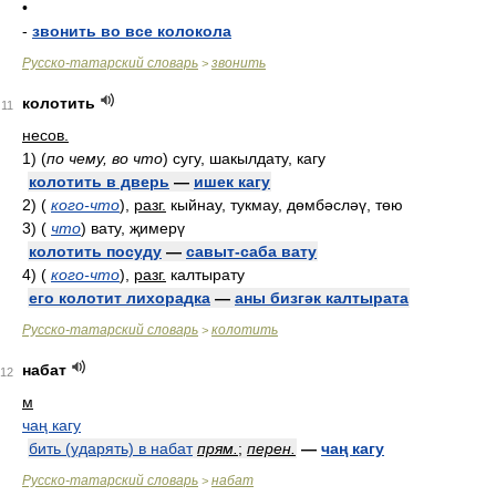
•
-
звонить во все колокола
Русско-татарский словарь
звонить
>
колотить
11
несов.
1)
(
по чему, во что
)
сугу, шакылдату, кагу
колотить в дверь
—
ишек кагу
2)
(
кого-что
)
,
разг.
кыйнау, тукмау, дөмбәсләү, төю
3)
(
что
)
вату, җимерү
колотить посуду
—
савыт-саба вату
4)
(
кого-что
)
,
разг.
калтырату
его колотит лихорадка
—
аны бизгәк калтырата
Русско-татарский словарь
колотить
>
набат
12
м
чаң кагу
бить (ударять) в набат
прям.
;
перен.
—
чаң кагу
Русско-татарский словарь
набат
>