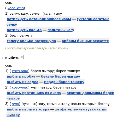
сов.
(
кого-что
)
1)
селкү, кагу, селкеп (кагып) алу
встряхнуть остановившиеся часы
—
туктаган сәгатьне
селкү
встряхнуть пальто
—
пальтоны кагу
2)
безл.
селкетү
телегу сильно встряхнуло
—
арбаны бик нык селкетте
Русско-татарский словарь
встряхнуть
>
выбить
7
сов.
1)
(
кого-что
)
бәреп чыгару; бәреп төшерү
выбить пробку
—
бөкене бәреп чыгарү
выбить из седла
—
иярдән бәреп төшерү
2)
(
кого-что
)
куып чыгару, бәреп чыгару
выбить противника из окопа
—
окоптан дошманны бәреп
чыгару
3)
(
что
)
[тузанын] кагу, кагып чыгару, кагып чыгарып бетерү
выбить пыль из ковра
—
хәтфә келәмнән тузан кагып
чыгару