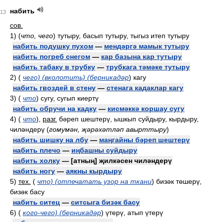
набить
13
сов.
1)
(
что, чего
)
тутыру, басып тутыру, тыгыз итеп тутыру
набить подушку пухом
—
мендәргә мамык тутыру
набить погреб снегом
—
кар базына кар тутыру
набить табаку в трубку
—
трубкага тәмәке тутыру
2)
(
чего) (вколотить) (берникадәр
)
кагу
набить гвоздей в стену
—
стенага кадаклар кагу
3)
(
что
)
сугу, сугып киертү
набить обручи на кадку
—
кисмәккә коршау сугу
4)
(
что
)
,
разг.
бәреп шештерү, ышкып суйдыру, кырдыру,
чиләндерү
(
гомумән, җәрәхәтләп авырттыру
)
набить шишку на лбу
—
маңгайны бәреп шештерү
набить плечо
—
иңбашны суйдыру
набить холку
— [атның] җилкәсен чиләндерү
набить ногу
—
аякны кырдыру
5)
тех.
(
что) (отпечатать узор на ткани
)
бизәк төшерү,
бизәк басу
набить ситец
—
ситсыга бизәк басу
6)
(
кого-чего) (берникадәр
)
үтерү, атып үтерү