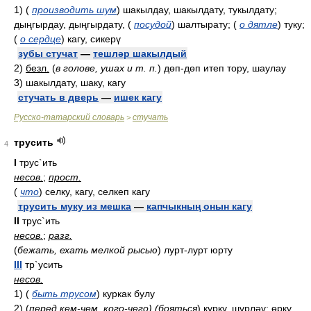
1)
(
производить шум
)
шакылдау, шакылдату, тукылдату;
дыңгырдау, дыңгырдату,
(
посудой
)
шалтырату;
(
о дятле
)
туку;
(
о сердце
)
кагу, сикерү
зубы стучат
—
тешләр шакылдый
2)
безл.
(
в голове, ушах и т. п.
)
дөп-дөп итеп тору, шаулау
3)
шакылдату, шаку, кагу
стучать в дверь
—
ишек кагу
Русско-татарский словарь
стучать
>
трусить
4
I
трус`ить
несов.
;
прост.
(
что
)
селку, кагу, селкеп кагу
трусить муку из мешка
—
капчыкның онын кагу
II
трус`ить
несов.
;
разг.
(
бежать, ехать мелкой рысью
)
лурт-лурт юрту
III
тр`усить
несов.
1)
(
быть трусом
)
куркак булу
2)
(
перед кем-чем, кого-чего) (бояться
)
курку, шүрләү; өркү