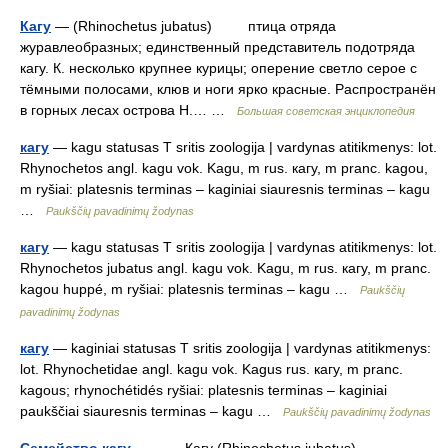
Кагу
— (Rhinochetus jubatus) птица отряда
журавлеобразных; единственный представитель подотряда
кагу. К. несколько крупнее курицы; оперение светло серое с
тёмными полосами, клюв и ноги ярко красные. Распространён
в горных лесах острова Н.… …
Большая советская энциклопедия
кагу
— kagu statusas T sritis zoologija | vardynas atitikmenys: lot.
Rhynochetos angl. kagu vok. Kagu, m rus. кагу, m pranc. kagou,
m ryšiai: platesnis terminas – kaginiai siauresnis terminas – kagu
…
Paukščių pavadinimų žodynas
кагу
— kagu statusas T sritis zoologija | vardynas atitikmenys: lot.
Rhynochetos jubatus angl. kagu vok. Kagu, m rus. кагу, m pranc.
kagou huppé, m ryšiai: platesnis terminas – kagu …
Paukščių
pavadinimų žodynas
кагу
— kaginiai statusas T sritis zoologija | vardynas atitikmenys:
lot. Rhynochetidae angl. kagu vok. Kagus rus. кагу, m pranc.
kagous; rhynochétidés ryšiai: platesnis terminas – kaginiai
paukščiai siauresnis terminas – kagu …
Paukščių pavadinimų žodynas