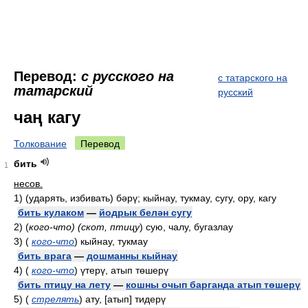
Перевод:
с русского на
с татарского на
татарский
русский
чаң кагу
Толкование
Перевод
бить
1
несов.
1)
(ударять, избивать) бәрү; кыйнау, тукмау, сугу, ору, кагу
бить кулаком
—
йодрык белән сугу
2)
(
кого-что) (скот, птицу
)
сую, чалу, бугазлау
3)
(
кого-что
)
кыйнау, тукмау
бить врага
—
дошманны кыйнау
4)
(
кого-что
)
үтерү, атып төшерү
бить птицу на лету
—
кошны очып барганда атып төшерү
5)
(
стрелять
)
ату, [атып] тидерү