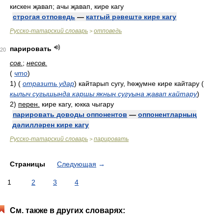
кискен җавап; ачы җавап, кире кагу
строгая отповедь
—
катгый рәвештә кире кагу
Русско-татарский словарь
отповедь
>
парировать
20
сов.
;
несов.
(
что
)
1)
(
отразить удар
)
кайтарып сугу, һөҗүмне кире кайтару
(
кылыч сугышында каршы якның сугуына җавап кайтару
)
2)
перен.
кире кагу, юкка чыгару
парировать доводы оппонентов
—
оппонентларның
дәлилләрен кире кагу
Русско-татарский словарь
парировать
>
Страницы
Следующая
→
1
2
3
4
См. также в других словарях: