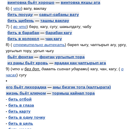
винтовка бьёт хорошо
—
винтовка яхшы ата
6)
(
что
)
вату, ваклау
бить посуду
—
савыт-сабаны вату
бить щебень
—
ташны ваклау
7)
(
во что
)
бәрү, кагу, сугу; шакылдату; чабу
бить в барабан
—
барабан кагу
бить в колокол
—
чаң кагу
8)
(
стремительно вытекать
)
бәреп чыгу, чаптырып агу, ургу,
ургылып тору, ургып чыгу
бьёт фонтан
—
фонтан ургылып тора
из раны бьёт кровь
—
ярадан кан чаптырып ага
9)
(
что и
без доп.
давать сигнал ударами
)
кагу, чан, кагу;
(
о
часах
)
сугу
•
его бьёт лихорадка
—
аны бизгәк тота (калтырата)
жизнь бьёт ключом
—
тормыш кайнап тора
-
бить отбой
-
бить в глаза
-
бить карту
-
бить в одну точку
-
бить в цель