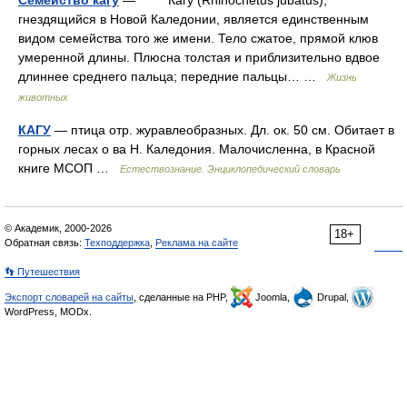
Семейство кагу
— Кагу (Rhinochetus jubatus),
гнездящийся в Новой Каледонии, является единственным
видом семейства того же имени. Тело сжатое, прямой клюв
умеренной длины. Плюсна толстая и приблизительно вдвое
длиннее среднего пальца; передние пальцы… …
Жизнь
животных
КАГУ
— птица отр. журавлеобразных. Дл. ок. 50 см. Обитает в
горных лесах о ва Н. Каледония. Малочисленна, в Красной
книге МСОП …
Естествознание. Энциклопедический словарь
© Академик, 2000-2026
18+
Обратная связь:
Техподдержка
,
Реклама на сайте
👣 Путешествия
Экспорт словарей на сайты
, сделанные на PHP,
Joomla,
Drupal,
WordPress, MODx.