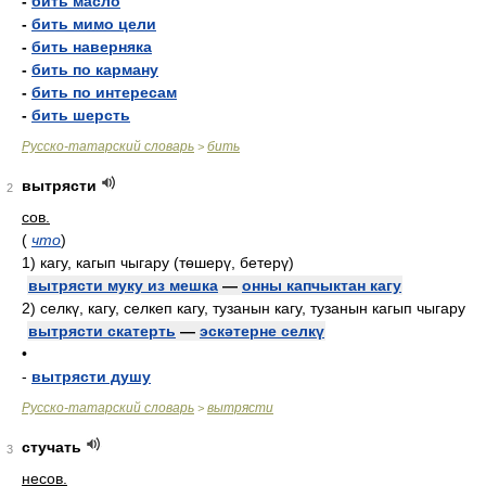
-
бить масло
-
бить мимо цели
-
бить наверняка
-
бить по карману
-
бить по интересам
-
бить шерсть
Русско-татарский словарь
бить
>
вытрясти
2
сов.
(
что
)
1)
кагу, кагып чыгару (төшерү, бетерү)
вытрясти муку из мешка
—
онны капчыктан кагу
2)
селкү, кагу, селкеп кагу, тузанын кагу, тузанын кагып чыгару
вытрясти скатерть
—
эскәтерне селкү
•
-
вытрясти душу
Русско-татарский словарь
вытрясти
>
стучать
3
несов.