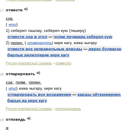
отмести
17
сов.
(
что
)
1)
себереп ташлау, себереп кую (төшерү)
отмести сор в угол
—
чүпне почмакка себереп кую
2)
перен.
(
отвергнуть
)
кире кагу, юкка чыгару
отмести все неправильные доводы
—
дөрес булмаган
барлык дәлилләрне кире кагу
Русско-татарский словарь
отмести
>
отпарировать
18
сов.
;
прям.
;
перен.
(
что
)
юкка чыгару, кире кагу
отпарировать все возражения
—
каршы әйткәннәрнең
барын да кире кагу
Русско-татарский словарь
отпарировать
>
отповедь
19
ж