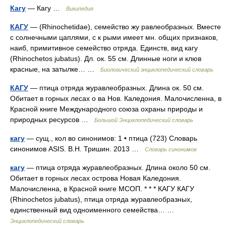
Кагу
— Кагу …
Википедия
КАГУ
— (Rhinochetidae), семейство жу равлеобразных. Вместе
с солнечными цаплями, с к рыми имеет мн. общих признаков,
наиб, примитивное семейство отряда. Единств, вид кагу
(Rhinochetos jubatus). Дл. ок. 55 см. Длинные ноги и клюв
красные, на затылке… …
Биологический энциклопедический словарь
КАГУ
— птица отряда журавлеобразных. Длина ок. 50 см.
Обитает в горных лесах о ва Нов. Каледония. Малочисленна, в
Красной книге Международного союза охраны природы и
природных ресурсов …
Большой Энциклопедический словарь
кагу
— сущ., кол во синонимов: 1 • птица (723) Словарь
синонимов ASIS. В.Н. Тришин. 2013 …
Словарь синонимов
кагу
— птица отряда журавлеобразных. Длина около 50 см.
Обитает в горных лесах острова Новая Каледония.
Малочисленна, в Красной книге МСОП. * * * КАГУ КАГУ
(Rhinochetos jubatus), птица отряда журавлеобразных,
единственный вид одноименного семейства… …
Энциклопедический словарь