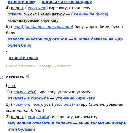
отвести реку
—
елганы читкә юнәлдерү
4)
перен.
(
кого-что
)
кире кагу; отвод ясау
отвести
(чью-л.)
кандидатуру —
(
кемнең дә булса
)
кандидатурасын кире кагу
5)
(
что) (отдать в пользование
)
бирү, аерып бирү, бүлеп
бирү
отвести участок под огород
—
яшелчә бакчасына җир
бүлеп бирү
•
-
отвести глаза
Русско-татарский словарь
отвести
>
отказать
15
I
сов.
1)
(
кому в чём
)
кире кагу, үтенечне үтәмәү
отказать в просьбе
—
үтенечне кире кагу
2)
(
кому от чего
)
,
уст.
(
уволить
)
чыгару
(
эштән, урыннан,
хезмәттән һ.б.ш.
)
3)
перен.
(
кому в чём
)
инкарь итү, мәхрүм итү
ему нельзя отказать в таланте
—
аның талантын инкарь
итеп булмый