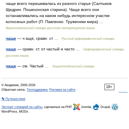
чаще всего перешивалась из разного старья (Салтыков
Щедрин. Пошехонская старина). Чаще всего они
останавливались на каком нибудь интересном участке
колхозных работ (П. Павленко. Труженики мира) …
Фразеологический словарь русского литературного языка
чаще
— ч аще, сравн. ст …
Русский орфографический словарь
чаще
— сравн. ст. от частый и часто …
Орфографический словарь
русского языка
чаще
— см. Частый …
Энциклопедический словарь
© Академик, 2000-2026
18+
Обратная связь:
Техподдержка
,
Реклама на сайте
👣 Путешествия
Экспорт словарей на сайты
, сделанные на PHP,
Joomla,
Drupal,
WordPress, MODx.