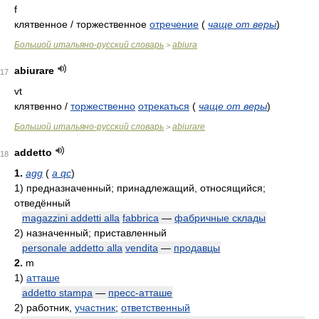
f
клятвенное / торжественное
отречение
(
чаще от веры
)
Большой итальяно-русский словарь
abiura
>
abiurare
17
vt
клятвенно /
торжественно
отрекаться
(
чаще от веры
)
Большой итальяно-русский словарь
abiurare
>
addetto
18
1.
agg
(
a qc
)
1)
предназначенный; принадлежащий, относящийся;
отведённый
magazzini addetti alla
fabbrica
—
фабричные склады
2)
назначенный; приставленный
personale addetto alla
vendita
—
продавцы
2.
m
1)
атташе
addetto stampa
—
пресс-атташе
2)
работник,
участник
;
ответственный