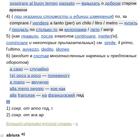
sospirare al buon tempo
passato
—
вздыхать
о
добром
старом
времени
4)
(
при указании стоимости и единиц измерения
)
по, за
comprare /
vendere
a tanto (per) un chilo / litro / metro —
купить
/
продать
по
столько-то
за
килограмм
/
литр
/ метр
5)
(
как
правило
,
после
глаголов
continuare
,
metter
(si),
cominciare
и некоторых прилагательных
)
см.
simile
, il primo,
l'ultimo,
avvezzo
,
dedito
,
idoneo
6)
(
входит в
состав
многочисленных наречных и предложных
оборотов
)
a caso
—
случайно
(a) poco a poco
—
понемногу
a mano
—
вручную
alla meno peggio
—
кое-как
alla
francese
—
на
французский
лад
III
1)
сокр. от
anno
год, г.
2)
сокр. от
ara
ар
Большой итальяно-русский словарь
a
>
abiura
16