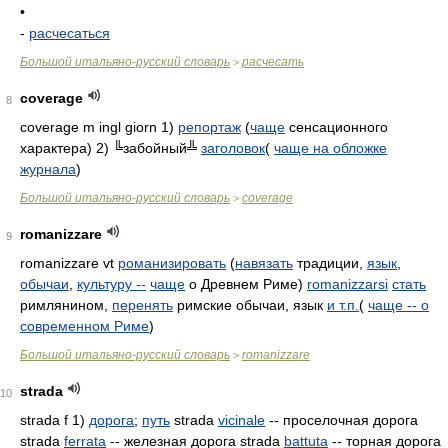
•
-
расчесаться
Большой итальяно-русский словарь
расчесать
>
coverage
8
coverage m ingl giorn 1)
репортаж
(
чаще
сенсационного
характера) 2) ╚забойный╩
заголовок
(
чаще на обложке
журнала
)
Большой итальяно-русский словарь
coverage
>
romanizzare
9
romanizzare vt
романизировать
(
навязать
традиции,
язык
,
обычаи
,
культуру --
чаще
о Древнем Риме)
romanizzarsi
стать
римлянином,
перенять
римские обычаи, язык
и т.п.
(
чаще -- о
современном Риме
)
Большой итальяно-русский словарь
romanizzare
>
strada
10
strada f 1)
дорога
;
путь
strada
vicinale
-- проселочная дорога
strada
ferrata
-- железная дорога strada
battuta
-- торная дорога