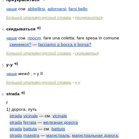
3
чаще
сов.
abbellirsi
,
adornarsi
;
farsi bello
Большой итальяно-русский словарь
приукраситься
>
скидываться
4
чаще
сов.
прост
.
fare una coletta; fare spesa in comune
скинемся?
—
facciamo a bocca e borsa?
Большой итальяно-русский словарь
скидываться
>
у-у
5
чаще
межд.
; =
у
II
Большой итальяно-русский словарь
у-у
>
strada
6
f
1)
дорога; путь
strada
vicinale
— см.
vicinale
strada
ferrata
—
железная дорога
strada
battuta
— см.
battuto
strada
maestra
—
магистраль
;
магистральная дорога
;