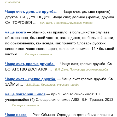
синонимов
Чаще счет, дольше дружба.
— Чаще счет, дольше (крепче)
дружба. См. ДРУГ НЕДРУГ Чаще счет, дольше (крепче) дружба.
См. ТОРГОВЛЯ …
В.И. Даль. Пословицы русского народа
чаще всего
— обычно, как правило, в большинстве случаев,
обыкновенно, большей частью, как водится, по большей части,
по обыкновению, как всегда, как принято Словарь русских
синонимов. чаще всего нареч, кол во синонимов: 12 • большей
частью …
Словарь синонимов
Чаще счет, крепче дружба.
— Чаще счет, крепче дружба. См.
БОГАТСТВО ДОСТАТОК …
В.И. Даль. Пословицы русского народа
Чаще счет - крепче дружба.
— Чаще счет крепче дружба. См.
ЗАЙМЫ …
В.И. Даль. Пословицы русского народа
чаще повторявшийся
— прил., кол во синонимов: 1 •
учащавшийся (4) Словарь синонимов ASIS. В.Н. Тришин. 2013
…
Словарь синонимов
Чаще всего
— Разг. Обычно. Одежда на детях была плохая и