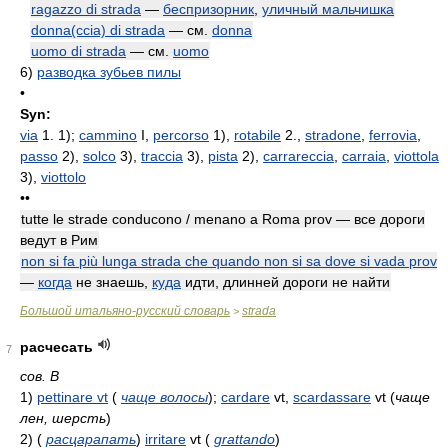
ragazzo di strada
—
беспризорник
,
уличный мальчишка
donna(ccia) di strada
— см.
donna
uomo di strada
— см.
uomo
6)
разводка зубьев пилы
•
Syn:
via
1. 1);
cammino
I,
percorso
1),
rotabile
2.,
stradone
,
ferrovia
,
passo
2),
solco
3),
traccia
3),
pista
2),
carrareccia
,
carraia
,
viottola
3),
viottolo
••
tutte le strade conducono / menano a Roma prov — все дороги
ведут в Рим
non si fa più lunga strada che quando non si sa dove si vada prov
—
когда
не знаешь,
куда
идти, длинней дороги не найти
Большой итальяно-русский словарь
strada
>
расчесать
7
сов. В
1)
pettinare vt
(
чаще волосы
)
;
cardare
vt,
scardassare
vt
(
чаще
лен, шерсть
)
2)
(
расцарапать
)
irritare
vt
(
grattando
)