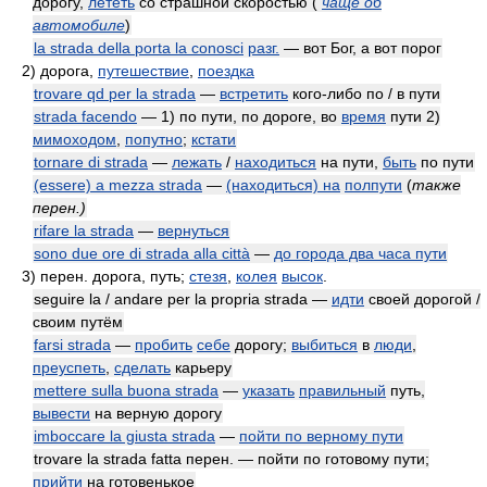
дорогу,
лететь
со страшной скоростью
(
чаще об
автомобиле
)
la strada della porta la conosci
разг.
— вот Бог, а вот порог
2)
дорога,
путешествие
,
поездка
trovare qd per la strada
—
встретить
кого-либо по / в пути
strada facendo
— 1) по пути, по дороге, во
время
пути 2)
мимоходом
,
попутно
;
кстати
tornare di strada
—
лежать
/
находиться
на пути,
быть
по пути
(essere) a mezza strada
—
(находиться) на
полпути
(
также
перен.)
rifare la strada
—
вернуться
sono due ore di strada alla città
—
до города два часа пути
3)
перен. дорога, путь;
стезя
,
колея
высок
.
seguire la / andare per la propria strada —
идти
своей дорогой /
своим путём
farsi strada
—
пробить
себе
дорогу;
выбиться
в
люди
,
преуспеть
,
сделать
карьеру
mettere sulla buona strada
—
указать
правильный
путь,
вывести
на верную дорогу
imboccare la giusta strada
—
пойти по верному пути
trovare la strada fatta перен. — пойти по готовому пути;
прийти
на готовенькое