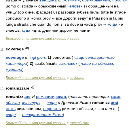
strada -- уличная
женщина
б)
обычный
,
обыкновенный
,
простой
uomo di strada -- обыкновенный
человек
в) обращенный на
улицу (об окне, фасаде) 6) разводка зубьев пилы tutte le strade
conducono
a Roma prov -- все дороги ведут в Рим non si fa più
lunga strada che quando non si sa dove si vada prov --
когда
не
знаешь,
куда
идти, длинней дороги не найти
Большой итальяно-русский словарь
strada
>
coverage
11
coverage
m
ingl
giorn
1)
репортаж (
чаще сенсационного
характера
)
2)
«забойный»
заголовок
(
чаще на обложке
журнала
)
Большой итальяно-русский словарь
coverage
>
romanizzare
12
romani
zz
are
vt
романизировать
(
навязать традиции,
язык
,
обычаи
,
культуру
—
чаще
о Древнем Риме
)
romani
zz
arsi
стать
римлянином,
перенять
римские обычаи, язык
и т.п.
(
чаще
—
о современном Риме
)
Большой итальяно-русский словарь
romanizzare
>