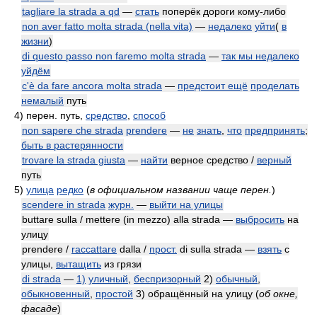
tagliare la strada a qd
—
стать
поперёк дороги кому-либо
non aver fatto molta strada (nella vita)
—
недалеко
уйти
(
в
жизни
)
di questo passo non faremo molta strada
—
так мы недалеко
уйдём
c'è da fare ancora molta strada
—
предстоит ещё
проделать
немалый
путь
4)
перен. путь,
средство
,
способ
non sapere che strada
prendere
—
не
знать
,
что
предпринять
;
быть в растерянности
trovare la strada giusta
—
найти
верное средство /
верный
путь
5)
улица
редко
(
в официальном названии чаще перен.
)
scendere in strada
журн.
—
выйти на улицы
buttare sulla / mettere (in mezzo) alla strada —
выбросить
на
улицу
prendere /
raccattare
dalla /
прост.
di sulla strada —
взять
с
улицы,
вытащить
из грязи
di strada
—
1)
уличный
,
беспризорный
2)
обычный
,
обыкновенный
,
простой
3) обращённый на улицу
(
об окне,
фасаде
)