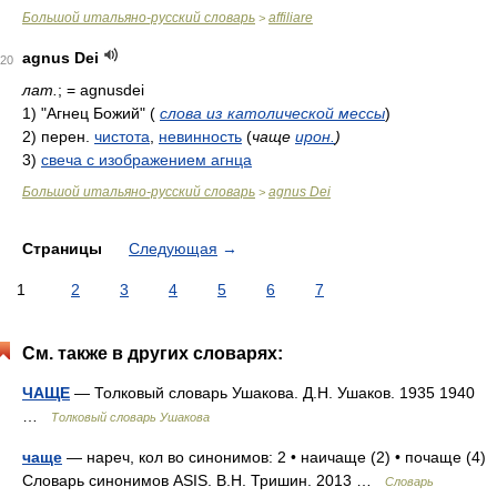
Большой итальяно-русский словарь
affiliare
>
agnus Dei
20
лат.
; = agnusdei
1)
"Агнец Божий"
(
слова из католической мессы
)
2)
перен.
чистота
,
невинность
(
чаще
ирон.
)
3)
свеча с изображением агнца
Большой итальяно-русский словарь
agnus Dei
>
Страницы
Следующая
→
1
2
3
4
5
6
7
См. также в других словарях:
ЧАЩЕ
— Толковый словарь Ушакова. Д.Н. Ушаков. 1935 1940
…
Толковый словарь Ушакова
чаще
— нареч, кол во синонимов: 2 • наичаще (2) • почаще (4)
Словарь синонимов ASIS. В.Н. Тришин. 2013 …
Словарь