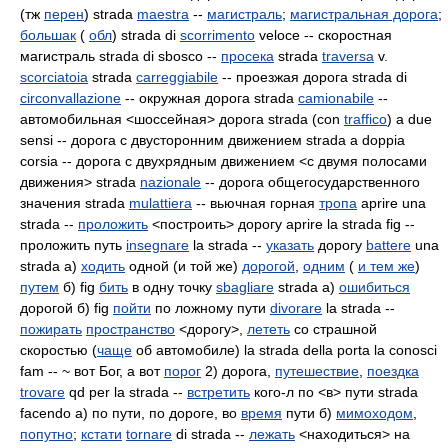
(тж
перен
) strada
maestra
--
магистраль
;
магистральная дорога
;
большак
(
обл
) strada di
scorrimento
veloce -- скоростная
магистраль strada di sbosco
--
просека
strada
traversa
v.
scorciatoia
strada
carreggiabile
-- проезжая дорога strada di
circonvallazione
-- окружная дорога strada
camionabile
--
автомобильная <шоссейная> дорога strada (con
traffico
) a due
sensi -- дорога с двусторонним движением strada a doppia
corsia -- дорога с двухрядным движением <с двумя полосами
движения> strada
nazionale
-- дорога общегосударственного
значения strada
mulattiera
-- вьючная горная
тропа
aprire una
strada --
проложить
<построить> дорогу aprire la strada fig --
проложить путь
insegnare
la strada --
указать
дорогу
battere
una
strada а)
ходить
одной (и той же)
дорогой
,
одним
(
и тем же
)
путем
б) fig
бить
в одну точку
sbagliare
strada а)
ошибиться
дорогой б) fig
пойти
по ложному пути
divorare
la strada --
пожирать
пространство
<дорогу>,
лететь
со страшной
скоростью (
чаще
об автомобиле) la strada della porta la conosci
fam -- ~ вот Бог, а вот
порог
2) дорога,
путешествие
,
поездка
trovare
qd per la strada --
встретить
кого-л по <в> пути strada
facendo а) по пути, по дороге, во
время
пути б)
мимоходом
,
попутно
;
кстати
tornare
di strada --
лежать
<находиться> на