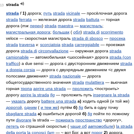
strada
13
strada
f
1)
дорога;
путь
strada
vicinale
— просёлочная дорога
strada
ferrata
— железная дорога
strada
battuta
— торная
дорога
(
тж
перен
)
strada
maestra
—
магистраль
;
магистральная дорога
;
большак
(
обл
)
strada di
scorrimento
veloce
— скоростная магистраль
strada di sbosco
—
просека
strada
traversa
v.
scorciatoia
strada
carreggiabile
— проезжая
дорога
strada di
circonvallazione
— окружная дорога
strada
camionabile
— автомобильная <шоссейная> дорога
strada (con
traffico
) a due sensi
— дорога с двусторонним движением
strada
a doppia corsia
— дорога с двухрядным движением <с двумя
полосами движения>
strada
nazionale
— дорога
общегосударственного значения
strada
mulattiera
— вьючная
горная
тропа
aprire una strada
—
проложить
<построить>
дорогу
aprire la strada
fig
— проложить путь
insegnare la strada
—
указать
дорогу
battere una strada
а)
ходить одной (и той же)
дорогой
,
одним
(
и тем же
) путём
б)
fig
бить в одну точку
sbagliare strada
а)
ошибиться дорогой
б)
fig
пойти по ложному
пути
divorare
la strada
—
пожирать
пространство
<дорогу>,
лететь
со страшной скоростью (
чаще об
автомобиле
)
la strada
della porta la conosci
fam
— ~ вот Бог, а вот
порог
2)
дорога,