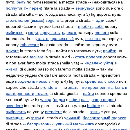
пути,
быть
по пути (essere) a mezza strada -- (находиться) на
полпути
(
тж перен
) rifare la strada --
вернуться
sono due ore di
strada alla città -- до города два часа пути 3) fig дорога, путь;
стезя
,
колея
(
высок
)
seguire
la
propria strada --
идти
своей
дорогой <своим путем> farsi strada --
пробить
себе
дорогу;
выбиться
в
люди
,
преуспеть
,
сделать
карьеру
mettere
sulla
buona strada --
указать
правильный
путь,
вывести
на верную
дорогу
imboccare
la giusta strada -- пойти по верному пути
trovare
la strada fatta fig -- пойти по готовому пути;
прийти
на
готовенькое
tagliare
la strada a qd --
стать
поперек
дороги кому-
л non aver fatto molta strada (nella vita) --
недалеко
уйти
(
в
жизни
) di questo passo non faremo molta strada -- так мы
недалеко уйдем c'è da fare ancora molta strada -- предстоит
еще
проделать
немалый
путь 4) fig путь,
средство
,
способ
non
sapere che strada
prendere
-- не
знать
,
что
предпринять
;
быть в
растерянности
trovare
la strada giusta --
найти
верное средство
<верный путь> 5)
улица
(
редко
в
офиц
назв
.
чаще перен
)
scendere
in strada giorn -- выйти на улицы
buttare
sulla
strada --
выбросить
на улицу
prendere
dalla
strada --
взять
с улицы,
вытащить
из
грязи
di strada а)
уличный
,
беспризорный
ragazzo
di strada --
беспризорник
,
уличный
мальчишка
donna(ccia) di