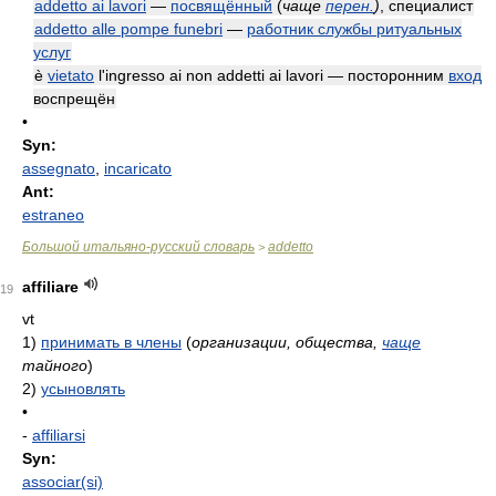
addetto ai lavori
—
посвящённый
(
чаще
перен.
)
, специалист
addetto alle pompe funebri
—
работник службы ритуальных
услуг
è
vietato
l'ingresso ai non addetti ai lavori — посторонним
вход
воспрещён
•
Syn:
assegnato
,
incaricato
Ant:
estraneo
Большой итальяно-русский словарь
addetto
>
affiliare
19
vt
1)
принимать в члены
(
организации, общества,
чаще
тайного
)
2)
усыновлять
•
-
affiliarsi
Syn:
associar(si)