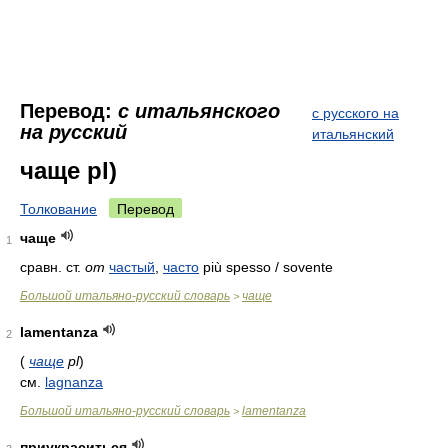
Перевод:
с итальянского
с русского на
на русский
итальянский
чаще pl)
Толкование
Перевод
чаще
1
сравн. ст.
от
частый
,
часто
più spesso / sovente
Большой итальяно-русский словарь
чаще
>
lamentanza
2
(
чаще
pl
)
см.
lagnanza
Большой итальяно-русский словарь
lamentanza
>
приукраситься