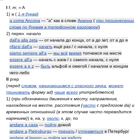
I
f
,
m
; = A
1)
а
(
1-я буква
)
a come Ancona
— "а" как в слове
Анкона
(
при произнесении
слова по буквам в телефонном разговоре
)
2)
перен. начало
dall'a alla zeta
— от начала до конца, от а до зет, от а до я
rifarsi dall'a
—
начать
ещё раз / с начала, с нуля
siamo sempre all'a
—
мы всё
время
топчемся на месте
essere all'a
— начать с азов / с самого начала, с нуля
essere a e z
—
быть
альфой и омегой / началом и концом
чего-либо
II
prep
(
перед
словом
,
начинающимся с гласного звука
,
может
принимать
форму ad)
чаще
всего
употребляется
)
1)
(
при обозначении движения к месту, направления,
нахождения на месте, расстояния (
часто
с предлогом da) и
временных отношений (в этом случае часто переводится
наречием)
)
в, на, у,
около
, к, до, по
andare a casa
—
пойти
домой
andare a
Pietroburgo
—
поехать
/
отправиться
в Петербург
andare al lavoro
—
пойти на работу