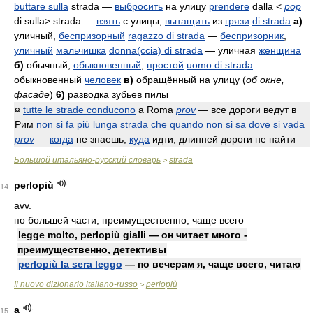
buttare sulla
strada
—
выбросить
на улицу
prendere
dalla <
pop
di sulla> strada
—
взять
с улицы,
вытащить
из
грязи
di strada
а)
уличный,
беспризорный
ragazzo di strada
—
беспризорник
,
уличный
мальчишка
donna(ccia) di strada
— уличная
женщина
б)
обычный,
обыкновенный
,
простой
uomo di strada
—
обыкновенный
человек
в)
обращённый на улицу (
об окне,
фасаде
)
6)
разводка зубьев пилы
¤
tutte le strade conducono
a Roma
prov
— все дороги ведут в
Рим
non si fa più lunga strada che quando non si sa dove si vada
prov
—
когда
не знаешь,
куда
идти, длинней дороги не найти
Большой итальяно-русский словарь
strada
>
perlopiù
14
avv.
по большей части, преимущественно; чаще всего
legge molto, perlopiù gialli — он читает много -
преимущественно, детективы
perlopiù la sera leggo
— по вечерам я, чаще всего, читаю
Il nuovo dizionario italiano-russo
perlopiù
>
a
15