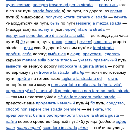
путешествие
,
поездка
trovare qd per la strada
—
встретить
кого-
л по <в> пути
strada facendo
а)
по пути, по дороге, во
время
пути
б)
мимоходом,
попутно
;
кстати
tornare di strada
—
лежать
<находиться> на пути,
быть
по пути
(essere) a mezza strada
—
(находиться) на
полпути
(
тж
перен
)
rifare la strada
—
вернуться
sono due ore di strada alla città
— до города два часа
пути
3)
fig
дорога, путь;
стезя
,
колея
(
высок
)
seguire la
propria
strada
—
идти
своей дорогой <своим путём>
farsi strada
—
пробить
себе
дорогу;
выбиться
в
люди
,
преуспеть
,
сделать
карьеру
mettere sulla buona strada
—
указать
правильный
путь,
вывести
на верную дорогу
imboccare la giusta strada
— пойти
по верному пути
trovare la strada fatta
fig
— пойти по готовому
пути;
прийти
на готовенькое
tagliare la strada a qd
—
стать
поперёк дороги кому-л
non aver fatto molta strada (nella vita)
—
недалеко
уйти
(
в жизни
)
di questo passo non faremo molta strada
— так мы недалеко уйдём
c'è da fare ancora molta strada
—
предстоит ещё
проделать
немалый
путь
4)
fig
путь,
средство
,
способ
non sapere che strada
prendere
— не
знать
,
что
предпринять
;
быть в растерянности
trovare la strada giusta
—
найти
верное средство <верный путь>
5)
улица (
редко в
офиц
назв
.
чаще перен
)
scendere in strada
giorn
— выйти на улицы