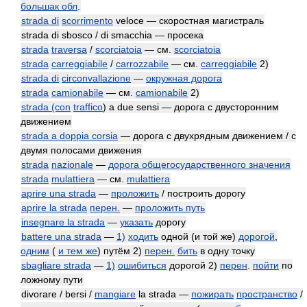
большак обл
.
strada di
scorrimento
veloce — скоростная магистраль
strada di sbosco / di smacchia — просека
strada
traversa
/
scorciatoia
— см.
scorciatoia
strada
carreggiabile
/
carrozzabile
— см.
carreggiabile
2)
strada di
circonvallazione
—
окружная дорога
strada
camionabile
— см.
camionabile
2)
strada (con
traffico
) a due sensi — дорога с двусторонним
движением
strada a doppia corsia
— дорога с двухрядным движением / с
двумя полосами движения
strada
nazionale
—
дорога общегосударственного значения
strada
mulattiera
— см.
mulattiera
aprire una strada
—
проложить
/ построить дорогу
aprire la strada
перен.
—
проложить путь
insegnare la strada
—
указать
дорогу
battere una strada
—
1)
ходить
одной (и той же)
дорогой
,
одним
(
и тем же
) путём 2)
перен.
бить
в одну точку
sbagliare strada
—
1)
ошибиться
дорогой 2)
перен
.
пойти
по
ложному пути
divorare / bersi /
mangiare
la strada —
пожирать
пространство
/