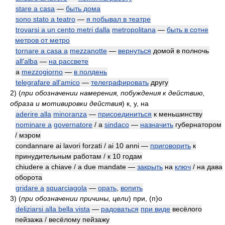
stare a casa
—
быть дома
sono stato a teatro
—
я побывал в театре
trovarsi a un cento metri dalla
metropolitana
—
быть в сотне
метров от метро
tornare a casa a
mezzanotte
—
вернуться
домой в полночь
all'alba
—
на рассвете
a
mezzogiorno
—
в полдень
telegrafare all'amico
—
телеграфировать
другу
2)
(
при обозначении намерения, побуждения к действию,
образа и мотивировки действия
)
к, у, на
aderire alla
minoranza
—
присоединиться
к меньшинству
nominare a
governatore
/ a
sindaco
—
назначить
губернатором
/ мэром
condannare ai lavori forzati / ai 10 anni —
приговорить
к
принудительным работам / к 10 годам
chiudere a chiave / a due mandate —
закрыть
на
ключ
/ на дава
оборота
gridare a
squarciagola
—
орать
,
вопить
3)
(
при обозначении причины, цели
)
при, (п)о
deliziarsi alla bella vista
—
радоваться
при виде
весёлого
пейзажа / весёлому пейзажу