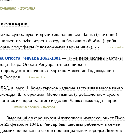
so
-
italiano
шоколад
>
их
словарях:
рмина
существуют
и
другие
значения
,
см
.
Чашка
(
значения
).
;
польск
.
czaszka
череп
)
сосуд
небольшого
объёма
(
прибл
.
орму
полусферы
(
с
возможными
вариациями
),
к
к
…
Википедия
ра
Огюста
Ренуара
1862
-
1881
—
Ниже
перечислены
картины
исца
Пьера
Огюста
Ренуара
,
относящиеся
к
периоду
его
творчества
.
Картина
Название
Год
создания
м
)
Галерея
…
Википедия
ЛАД
,
а
,
муж
.
1
.
Кондитерское
изделие
застывшая
масса
какао
околада
.
Ш
.
с
орехами
.
Молочный
ш
. (
с
добавлением
сухого
напиток
из
порошка
этого
изделия
.
Чашка
шоколада
. |
прил
.
.… …
Толковый
словарь
Ожегова
—
Выдающийся
французский
живописец
импрессионист
Пьер
ся
25
февраля
1841
г
.
Ренуар
был
шестым
ребенком
в
семье
удожник
появился
на
свет
в
провинциальном
городке
Лимож
в