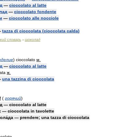
д
—
cioccolato
al
latte
лад
—
cioccolato
fondente
и
—
cioccolato
alle
nocciole
—
tazza
di
cioccolata
(
cioccolata
calda
)
кий
словарь
шоколад
>
зделие
)
cioccolato
м
.
д
—
cioccolato
al
latte
ata
ж
.
—
una
tazzina
di
cioccolata
f
(
горячий
)
́д
—
cioccolato
al
latte
х
—
cioccolata
in
tavolette
ола́да
—
prendere
;
una
tazza
di
cioccolata
ccolato