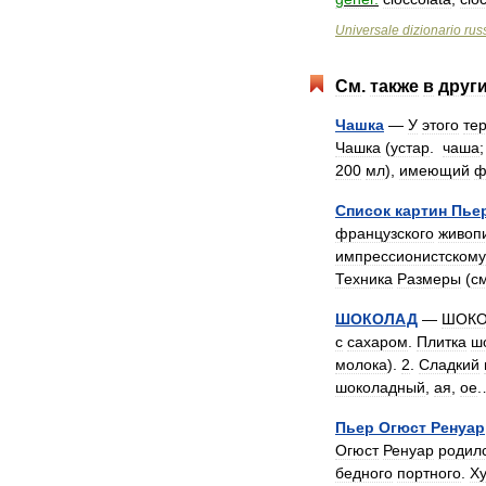
Universale
dizionario
rus
См
.
также
в
друг
Чашка
—
У
этого
те
Чашка
(
устар
.
чаша
200
мл
),
имеющий
ф
Список
картин
Пье
французского
живоп
импрессионистскому
Техника
Размеры
(
с
ШОКОЛАД
—
ШОКО
с
сахаром
.
Плитка
ш
молока
).
2
.
Сладкий
шоколадный
,
ая
,
ое
Пьер
Огюст
Ренуар
Огюст
Ренуар
родил
бедного
портного
.
Х