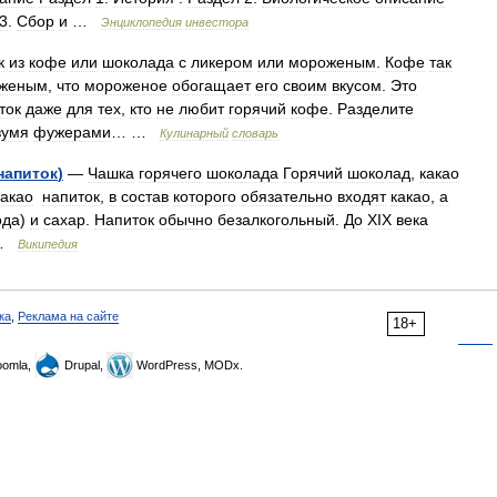
3
.
Сбор
и
…
Энциклопедия
инвестора
к
из
кофе
или
шоколада
с
ликером
или
мороженым
.
Кофе
так
женым
,
что
мороженое
обогащает
его
своим
вкусом
.
Это
ток
даже
для
тех
,
кто
не
любит
горячий
кофе
.
Разделите
вумя
фужерами
… …
Кулинарный
словарь
напиток
)
—
Чашка
горячего
шоколада
Горячий
шоколад
,
какао
какао
напиток
,
в
состав
которого
обязательно
входят
какао
,
а
ода
)
и
сахар
.
Напиток
обычно
безалкогольный
.
До
XIX
века
…
Википедия
ка
,
Реклама на сайте
18+
omla,
Drupal,
WordPress, MODx.