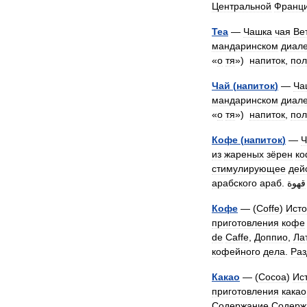
Центральной
Франц
Tea
—
Чашка
чая
Ве
мандаринском
диале
«
о
тя
»)
напиток
,
пол
Чай
(
напиток
)
—
Ча
мандаринском
диале
«
о
тя
»)
напиток
,
пол
Кофе
(
напиток
)
—
Ч
из
жареных
зёрен
ко
стимулирующее
дей
арабского
араб
.
Кофе
— (
Coffe
)
Ист
приготовления
кофе
de
Caffe
,
Доппио
,
Ла
кофейного
дела
.
Раз
Какао
— (
Cocoa
)
Ис
приготовления
какао
Содержание
Содерж