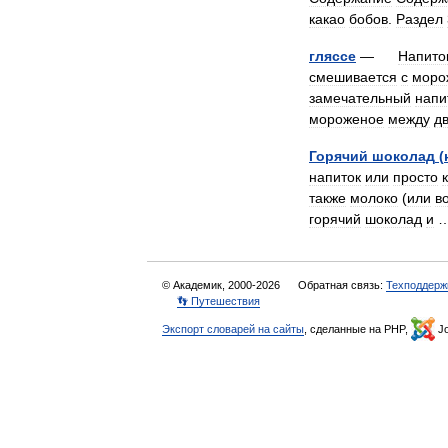
какао
бобов
.
Раздел
гляссе
—
Напито
смешивается
с
моро
замечательный
напи
мороженое
между
д
Горячий
шоколад
(
напиток
или
просто
также
молоко
(
или
в
горячий
шоколад
и
© Академик, 2000-2026
Обратная связь:
Техподдерж
👣 Путешествия
Экспорт словарей на сайты
, сделанные на PHP,
Jo