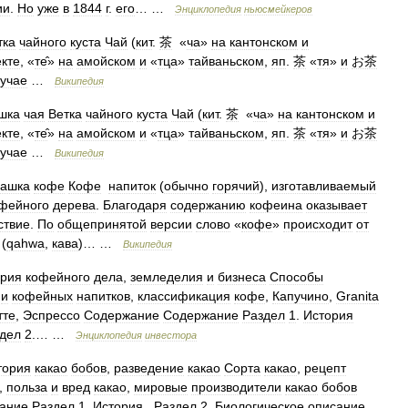
ии
.
Но
уже
в
1844
г
.
его
… …
Энциклопедия
ньюсмейкеров
тка
чайного
куста
Чай
(
кит
.
茶
«
ча
»
на
кантонском
и
кте
, «
те̂
»
на
амойском
и
«
тца
»
тайваньском
,
яп
.
茶
«
тя
»
и
お茶
учае
…
Википедия
шка
чая
Ветка
чайного
куста
Чай
(
кит
.
茶
«
ча
»
на
кантонском
и
кте
, «
те̂
»
на
амойском
и
«
тца
»
тайваньском
,
яп
.
茶
«
тя
»
и
お茶
учае
…
Википедия
ашка
кофе
Кофе
напиток
(
обычно
горячий
),
изготавливаемый
фейного
дерева
.
Благодаря
содержанию
кофеина
оказывает
ствие
.
По
общепринятой
версии
слово
«
кофе
»
происходит
от
(
qahwa
,
кава
)… …
Википедия
ория
кофейного
дела
,
земледелия
и
бизнеса
Cпособы
и
кофейных
напитков
,
классификация
кофе
,
Капучино
,
Granita
тте
,
Эспрессо
Содержание
Содержание
Раздел
1
.
История
дел
2
.… …
Энциклопедия
инвестора
тория
какао
бобов
,
разведение
какао
Сорта
какао
,
рецепт
,
польза
и
вред
какао
,
мировые
производители
какао
бобов
ание
Раздел
1
.
История
.
Раздел
2
.
Биологическое
описание