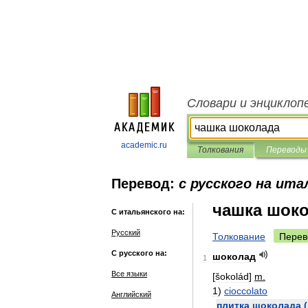
Словари и энциклоп
academic.ru
Толкования
Переводы
Перевод:
с русского на ита
чашка шок
С итальянского на:
Русский
Толкование
Перев
С русского на:
шоколад
1
Все языки
[
šokolád
]
m
.
1
)
cioccolato
Английский
плитка
шоколада
(