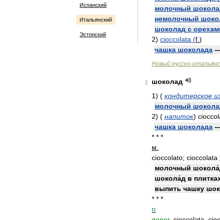
Испанский
молочный
шокола
немолочный
шоко
Итальянский
шоколад
с
орехам
Эстонский
2
)
cioccolata
(
f
.
)
чашка
шоколада
Новый
русско
-
итальянс
шоколад
2
1
)
(
кондитерское
и
молочный
шокола
2
)
(
напиток
)
cioccol
чашка
шоколада
* * *
м
.
cioccolato
;
cioccolata
молочный
шокола
шокола́д
в
плитка
выпить
чашку
шок
* * *
n
gener
.
cioccolata
,
cio