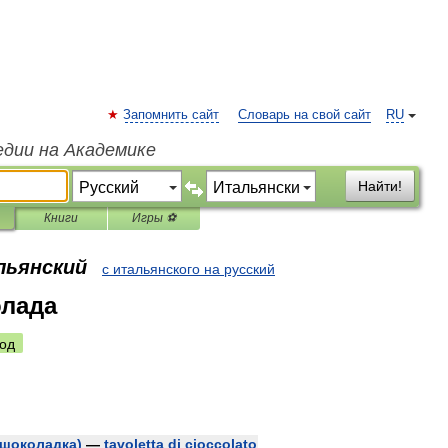
Запомнить сайт
Словарь на свой сайт
RU
едии на Академике
Найти!
Книги
Игры ⚽
льянский
с итальянского на русский
олада
од
шоколадка
)
—
tavoletta
di
cioccolato