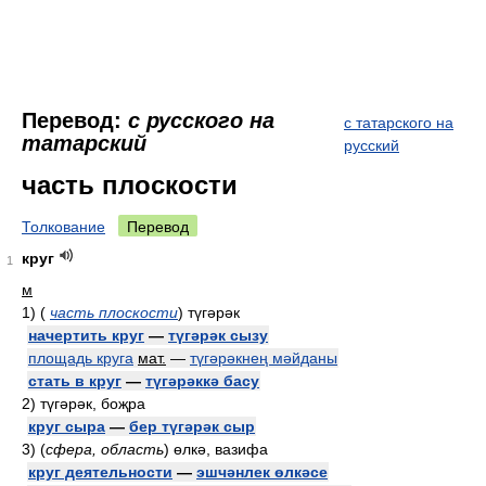
Перевод:
с русского на
с татарского на
татарский
русский
часть плоскости
Толкование
Перевод
круг
1
м
1)
(
часть плоскости
)
түгәрәк
начертить круг
—
түгәрәк сызу
площадь круга
мат.
—
түгәрәкнең мәйданы
стать в круг
—
түгәрәккә басу
2)
түгәрәк, боҗра
круг сыра
—
бер түгәрәк сыр
3)
(
сфера, область
)
өлкә, вазифа
круг деятельности
—
эшчәнлек өлкәсе