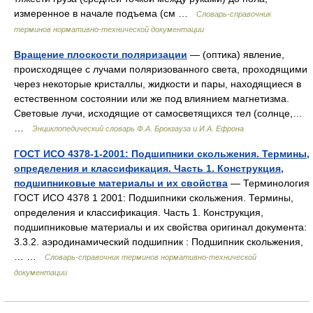
измеренное в начале подъема (см …
Словарь-справочник
терминов нормативно-технической документации
Вращение плоскости поляризации
— (оптика) явление,
происходящее с лучами поляризованного света, проходящими
через некоторые кристаллы, жидкости и пары, находящиеся в
естественном состоянии или же под влиянием магнетизма.
Световые лучи, исходящие от самосветящихся тел (солнце,…
…
Энциклопедический словарь Ф.А. Брокгауза и И.А. Ефрона
ГОСТ ИСО 4378-1-2001: Подшипники скольжения. Термины,
определения и классификация. Часть 1. Конструкция,
подшипниковые материалы и их свойства
— Терминология
ГОСТ ИСО 4378 1 2001: Подшипники скольжения. Термины,
определения и классификация. Часть 1. Конструкция,
подшипниковые материалы и их свойства оригинал документа:
3.3.2. аэродинамический подшипник : Подшипник скольжения,
… …
Словарь-справочник терминов нормативно-технической
документации