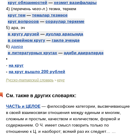
круг обязанностей
—
хезмәт вазифалары
4)
(
перечень чего-л.
)
тезмә, төркем
круг тем
—
темалар тезмәсе
круг вопросов
—
сораулар төркеме
5)
ара, эч
в кругу друзей
—
дуслар арасында
в семейном кругу
—
гаилә эчендә
6)
даирә
в литературных кругах
—
әдәби даирәләрдә
•
-
на круг
-
на круг вышло 200 рублей
Русско-татарский словарь
круг
>
См. также в других словарях:
ЧАСТЬ и ЦЕЛОЕ
— философские категории, высвечивающие
в своей взаимосвязи отношения между единым и многим,
сложным и простым, качеством и количеством, формой и
содержанием. О Ч. имеет смысл говорить только по
отношению к Ц. и наоборот; всякий раз их следует… …