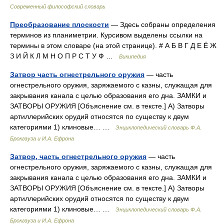
Современный философский словарь
Преобразование плоскости
— Здесь собраны определения
терминов из планиметрии. Курсивом выделены ссылки на
термины в этом словаре (на этой странице). # А Б В Г Д Е Ё Ж
З И Й К Л М Н О П Р С Т У Ф …
Википедия
Затвор часть огнестрельного оружия
— часть
огнестрельного оружия, заряжаемого с казны, служащая для
закрывания канала с целью образования его дна. ЗАМКИ и
ЗАТВОРЫ ОРУЖИЯ [Объяснение см. в тексте.] А) Затворы
артиллерийских орудий относятся по существу к двум
категориями 1) клиновые… …
Энциклопедический словарь Ф.А.
Брокгауза и И.А. Ефрона
Затвор, часть огнестрельного оружия
— часть
огнестрельного оружия, заряжаемого с казны, служащая для
закрывания канала с целью образования его дна. ЗАМКИ и
ЗАТВОРЫ ОРУЖИЯ [Объяснение см. в тексте.] А) Затворы
артиллерийских орудий относятся по существу к двум
категориями 1) клиновые… …
Энциклопедический словарь Ф.А.
Брокгауза и И.А. Ефрона