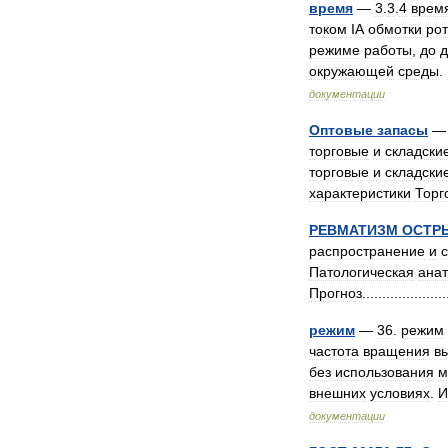
время
—
3
.
3
.
4
врем
током
IА
обмотки
ро
режиме
работы
,
до
д
окружающей
среды
.
документации
Оптовые
запасы
— 
торговые
и
складски
торговые
и
складски
характеристики
Торг
РЕВМАТИЗМ
ОСТР
распространение
и
с
Патологическая
ана
Прогноз
....................
режим
—
36
.
режим
частота
вращения
в
без
использования
м
внешних
условиях
.
И
документации