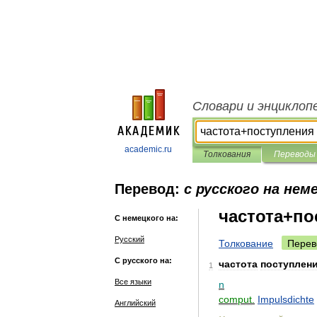
Словари и энциклоп
academic.ru
Толкования
Переводы
Перевод:
с русского на нем
частота+по
С немецкого на:
Русский
Толкование
Перев
С русского на:
частота
поступлен
1
Все языки
n
comput
.
Impulsdichte
Английский