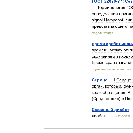
ГОСТ
22670
-
77:
Сет
—
Терминология
ГО
определения
оригин
signal
Цифровой
сиг
представляющего
п
документации
время
срабатыван
времени
между
откл
окончанием
выходно
Время
срабатывани
нормативно
-
технической
Сердце
—
I
Сердце
орган
,
который
,
функ
кровообращения
.
Ан
(
Средостение
)
в
Пер
Сахарный
диабет
диабет
…
Википедия