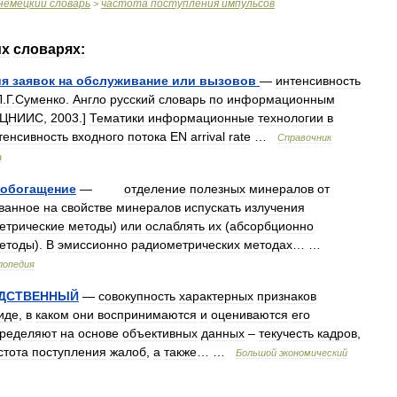
немецкий
словарь
частота
поступления
импульсов
>
их
словарях:
ия
заявок
на
обслуживание
или
вызовов
—
интенсивность
Л
.
Г
.
Суменко
.
Англо
русский
словарь
по
информационным
ЦНИИС
,
2003
.]
Тематики
информационные
технологии
в
тенсивность
входного
потока
EN
arrival
rate
…
Справочник
а
обогащение
—
отделение
полезных
минералов
от
ванное
на
свойстве
минералов
испускать
излучения
етрические
методы
)
или
ослаблять
их
(
абсорбционно
етоды
).
В
эмиссионно
радиометрических
методах
… …
лопедия
ДСТВЕННЫЙ
—
совокупность
характерных
признаков
иде
,
в
каком
они
воспринимаются
и
оцениваются
его
ределяют
на
основе
объективных
данных
–
текучесть
кадров
,
стота
поступления
жалоб
,
а
также
… …
Большой
экономический