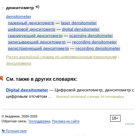
денситометр
7
densitometer
лазерный денситометр
—
laser densitometer
цифровой денситометр
—
digital densitometer
сканирующий денситометр
—
scanning densitometer
записывающий денситометр
—
recording densitometer
регистрирующий денситометр
—
recording densitometer
Русско-английский словарь по информационным технологиям
>
денситометр
См. также в других словарях:
Digital densitometer
— Цифровой денситометр, денситометр с
цифровым отсчётом …
Краткий толковый словарь по полиграфии
© Академик, 2000-2026
18+
Обратная связь:
Техподдержка
,
Реклама на сайте
👣 Путешествия