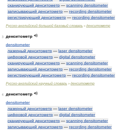
сканирующий денситометр
—
scanning densitometer
записывающий денситометр
—
recording densitometer
регистрирующий денситометр
—
recording densitometer
Русско-английский большой базовый словарь
денситометр
>
денситометр
3
densitometer
лазерный денситометр
—
laser densitometer
цифровой денситометр
—
digital densitometer
сканирующий денситометр
—
scanning densitometer
записывающий денситометр
—
recording densitometer
регистрирующий денситометр
—
recording densitometer
Русско-английский научный словарь
денситометр
>
денситометр
4
densitometer
лазерный денситометр
—
laser densitometer
цифровой денситометр
—
digital densitometer
сканирующий денситометр
—
scanning densitometer
записывающий денситометр
—
recording densitometer