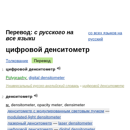
Перевод:
с русского на
со всех языков на
все языки
русский
цифровой денситометр
Толкование
Перевод
цифровой денситометр
1
Polygraphy:
digital densitometer
Универсальный русско-английский словарь
цифровой денситометр
>
денситометр
2
м.
densitometer, opacity meter; densimeter
денситометр с модулированным световым пучком
—
modulated-light densitometer
лазерный денситометр
—
laser densitometer
цифровой денситометр
—
digital densitometer