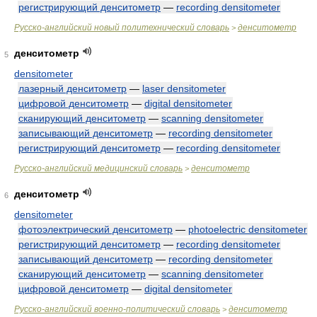
регистрирующий денситометр
—
recording densitometer
Русско-английский новый политехнический словарь
денситометр
>
денситометр
5
densitometer
лазерный денситометр
—
laser densitometer
цифровой денситометр
—
digital densitometer
сканирующий денситометр
—
scanning densitometer
записывающий денситометр
—
recording densitometer
регистрирующий денситометр
—
recording densitometer
Русско-английский медицинский словарь
денситометр
>
денситометр
6
densitometer
фотоэлектрический денситометр
—
photoelectric densitometer
регистрирующий денситометр
—
recording densitometer
записывающий денситометр
—
recording densitometer
сканирующий денситометр
—
scanning densitometer
цифровой денситометр
—
digital densitometer
Русско-английский военно-политический словарь
денситометр
>