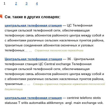
1
2
3
4
См. также в других словарях:
центральная телефонная станция
— ЦС Телефонная
станция сельской телефонной сети, обеспечивающая
телефонную связь абонентов районного центра между собой и
с абонентами различных сельских населенных пунктов района,
транзитные соединения абонентов оконечных и узловых
телефонных… …
Справочник технического переводчика
Центральная телефонная станция
— 36 . Центральная
телефонная станция ЦС Central exchange Телефонная
станция сельской телефонной сети, обеспечивающая
телефонную связь абонентов районного центра между собой и
с абонентами различных сельских населенных пунктов района,
транзитные… …
Словарь-справочник терминов нормативно-технической
документации
центральная телефонная станция
— centrinė telefono stotis
statusas T sritis automatika atitikmenys: angl. main exchange vok.