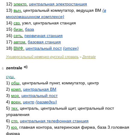
12)
электр.
центральная электростанция
13)
выч.
центральный коммутатор, ведущая ВМ
(в
многомашинном комплексе)
14)
свз.
узел, центральная станция
15)
бизн.
база
16)
сеть.
первичная станция
17)
автом.
базовая станция
18)
ВМФ.
центральный пост
(отсек)
Универсальный немецко-русский словарь
Zentrale
>
zentrale
6
сущ.
1)
общ.
центральный пункт, коммутатор, центр
2)
комп.
центральная ВМ
3)
мор.
центральный пост
4)
воен.
центр
(разведки)
5)
тех.
централь, центральный щит, центральный пост
управления
6)
стр.
центральная телефонная станция
7)
юр.
главная контора, материнская фирма, база 3.головная
фирма