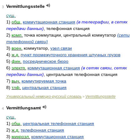
Vermittlungsstelle
3
сущ.
1)
общ.
коммутационная станция
(в телеграфии, в сетях
передачи данных)
, телефонная станция
2)
комп.
точка коммутации, центральный коммутатор
(сети
телефонной связи)
3)
воен.
коммутатор,
узел связи
4)
ж.д.
пункт промежуточного хранения штучных грузов
5)
фин.
посредническое бюро
6)
электр.
коммутационная станция
(в сетях связи, сетях
передачи данных)
, центральная телефонная станция
7)
выч.
коммутируемая точка
8)
тлф.
центральная станция
Универсальный немецко-русский словарь
Vermittlungsstelle
>
Vermittlungsamt
4
сущ.
1)
общ.
центральная телефонная станция
2)
ж.д.
телефонная станция
3)
микроэл.
коммутационная станция