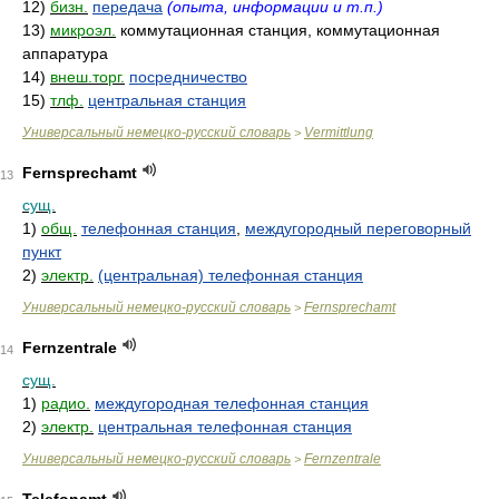
12)
бизн.
передача
(опыта, информации и т.п.)
13)
микроэл.
коммутационная станция, коммутационная
аппаратура
14)
внеш.торг.
посредничество
15)
тлф.
центральная станция
Универсальный немецко-русский словарь
Vermittlung
>
Fernsprechamt
13
сущ.
1)
общ.
телефонная станция
,
междугородный переговорный
пункт
2)
электр.
(центральная) телефонная станция
Универсальный немецко-русский словарь
Fernsprechamt
>
Fernzentrale
14
сущ.
1)
радио.
междугородная телефонная станция
2)
электр.
центральная телефонная станция
Универсальный немецко-русский словарь
Fernzentrale
>