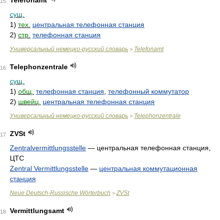
Telefonamt
15
сущ.
1)
тех.
центральная телефонная станция
2)
стр.
телефонная станция
Универсальный немецко-русский словарь
Telefonamt
>
Telephonzentrale
16
сущ.
1)
общ.
телефонная станция
,
телефонный коммутатор
2)
швейц.
центральная телефонная станция
Универсальный немецко-русский словарь
Telephonzentrale
>
ZVSt
17
Zentralvermittlungsstelle
—
центральная телефонная станция,
ЦТС
Zentral Vermittlungsstelle
—
центральная коммутационная
станция
Neue Deutsch-Russische Wörterbuch
ZVSt
>
Vermittlungsamt
18