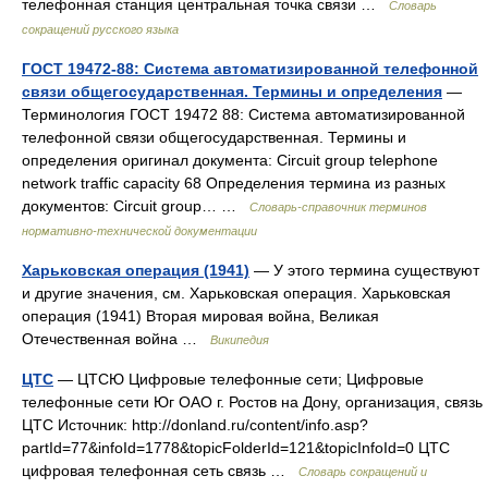
телефонная станция центральная точка связи …
Словарь
сокращений русского языка
ГОСТ 19472-88: Система автоматизированной телефонной
связи общегосударственная. Термины и определения
—
Терминология ГОСТ 19472 88: Система автоматизированной
телефонной связи общегосударственная. Термины и
определения оригинал документа: Circuit group telephone
network traffic capacity 68 Определения термина из разных
документов: Circuit group… …
Словарь-справочник терминов
нормативно-технической документации
Харьковская операция (1941)
— У этого термина существуют
и другие значения, см. Харьковская операция. Харьковская
операция (1941) Вторая мировая война, Великая
Отечественная война …
Википедия
ЦТС
— ЦТСЮ Цифровые телефонные сети; Цифровые
телефонные сети Юг ОАО г. Ростов на Дону, организация, связь
ЦТС Источник: http://donland.ru/content/info.asp?
partId=77&infoId=1778&topicFolderId=121&topicInfoId=0 ЦТС
цифровая телефонная сеть связь …
Словарь сокращений и