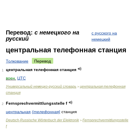
Перевод:
с немецкого на
с русского на
русский
немецкий
центральная телефонная станция
Толкование
Перевод
центральная телефонная станция
1
воен.
ЦТС
Универсальный немецко-русский словарь
центральная телефонная
>
станция
Fernsprechvermittlungsstelle f
2
центральная
(телефонная)
станция
Deutsch-Russische Wörterbuch der Elektronik
Fernsprechvermittlungsstelle
>
f