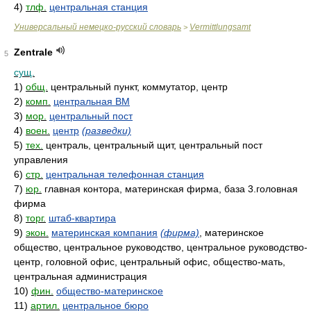
4)
тлф.
центральная станция
Универсальный немецко-русский словарь
Vermittlungsamt
>
Zentrale
5
сущ.
1)
общ.
центральный пункт, коммутатор, центр
2)
комп.
центральная ВМ
3)
мор.
центральный пост
4)
воен.
центр
(разведки)
5)
тех.
централь, центральный щит, центральный пост
управления
6)
стр.
центральная телефонная станция
7)
юр.
главная контора, материнская фирма, база 3.головная
фирма
8)
торг.
штаб-квартира
9)
экон.
материнская компания
(фирма)
, материнское
общество, центральное руководство, центральное руководство-
центр, головной офис, центральный офис, общество-мать,
центральная администрация
10)
фин.
общество-материнское
11)
артил.
центральное бюро