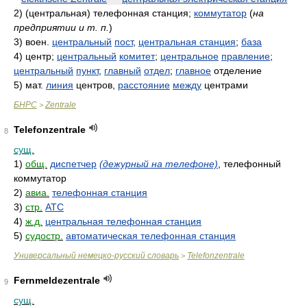
2)
(центральная) телефонная станция;
коммутатор
(
на
предприятии и т. п.
)
3)
воен.
центральный
пост
,
центральная станция
;
база
4)
центр;
центральный
комитет
;
центральное
правление
;
центральный
пункт
,
главный
отдел
;
главное
отделение
5)
мат.
линия
центров,
расстояние
между
центрами
БНРС
Zentrale
>
Telefonzentrale
8
сущ.
1)
общ.
диспетчер
(дежурный на телефоне)
, телефонный
коммутатор
2)
авиа.
телефонная станция
3)
стр.
АТС
4)
ж.д.
центральная телефонная станция
5)
судостр.
автоматическая телефонная станция
Универсальный немецко-русский словарь
Telefonzentrale
>
Fernmeldezentrale
9
сущ.