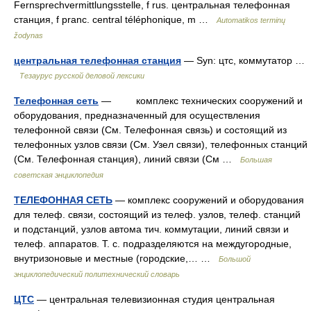
Fernsprechvermittlungsstelle, f rus. центральная телефонная
станция, f pranc. central téléphonique, m …
Automatikos terminų
žodynas
центральная телефонная станция
— Syn: цтс, коммутатор …
Тезаурус русской деловой лексики
Телефонная сеть
— комплекс технических сооружений и
оборудования, предназначенный для осуществления
телефонной связи (См. Телефонная связь) и состоящий из
телефонных узлов связи (См. Узел связи), телефонных станций
(См. Телефонная станция), линий связи (См …
Большая
советская энциклопедия
ТЕЛЕФОННАЯ СЕТЬ
— комплекс сооружений и оборудования
для телеф. связи, состоящий из телеф. узлов, телеф. станций
и подстанций, узлов автома тич. коммутации, линий связи и
телеф. аппаратов. Т. с. подразделяются на междугородные,
внутризоновые и местные (городские,… …
Большой
энциклопедический политехнический словарь
ЦТС
— центральная телевизионная студия центральная