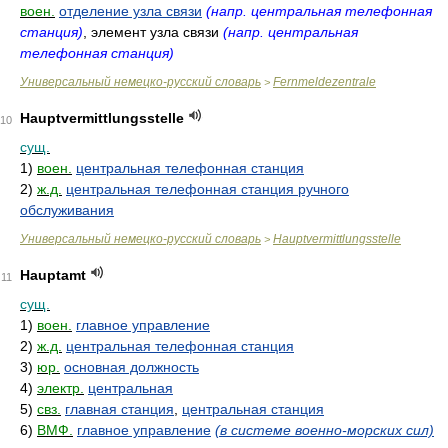
воен.
отделение узла связи
(напр. центральная телефонная
станция)
, элемент узла связи
(напр. центральная
телефонная станция)
Универсальный немецко-русский словарь
Fernmeldezentrale
>
Hauptvermittlungsstelle
10
сущ.
1)
воен.
центральная телефонная станция
2)
ж.д.
центральная телефонная станция ручного
обслуживания
Универсальный немецко-русский словарь
Hauptvermittlungsstelle
>
Hauptamt
11
сущ.
1)
воен.
главное управление
2)
ж.д.
центральная телефонная станция
3)
юр.
основная должность
4)
электр.
центральная
5)
свз.
главная станция
,
центральная станция
6)
ВМФ.
главное управление
(в системе военно-морских сил)