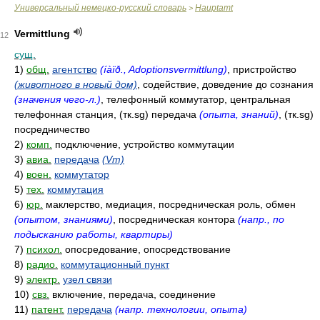
Универсальный немецко-русский словарь
Hauptamt
>
Vermittlung
12
сущ.
1)
общ.
агентство
(íàïð., Adoptionsvermittlung)
, пристройство
(животного в новый дом)
, содействие, доведение до сознания
(значения чего-л.)
, телефонный коммутатор, центральная
телефонная станция, (тк.sg) передача
(опыта, знаний)
, (тк.sg)
посредничество
2)
комп.
подключение, устройство коммутации
3)
авиа.
передача
(Vm)
4)
воен.
коммутатор
5)
тех.
коммутация
6)
юр.
маклерство, медиация, посредническая роль, обмен
(опытом, знаниями)
, посредническая контора
(напр., по
подысканию работы, квартиры)
7)
психол.
опосредование, опосредствование
8)
радио.
коммутационный пункт
9)
электр.
узел связи
10)
свз.
включение, передача, соединение
11)
патент.
передача
(напр. технологии, опыта)