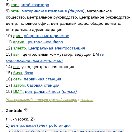
8)
торг.
штаб-квартира
9)
экон.
материнская компания
(фирма)
, материнское
общество, центральное руководство, центральное руководство-
центр, головной офис, центральный офис, общество-мать,
центральная администрация
10)
фин.
общество-материнское
11)
артил.
центральное бюро
12)
электр.
центральная электростанция
13)
выч.
центральный коммутатор, ведущая ВМ
(в
многомашинном комплексе)
14)
свз.
узел, центральная станция
15)
бизн.
база
16)
сеть.
первичная станция
17)
автом.
базовая станция
18)
ВМФ.
центральный пост
(отсек)
Универсальный немецко-русский словарь
zentrale
>
Zentrale
7
f =
, -n (
сокр.
Z
)
1)
центральная (электро)станция
elektrische Zentrale
—
центральная электрическая станция