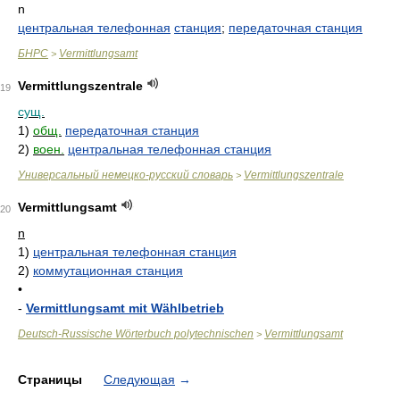
n
центральная телефонная
станция
;
передаточная станция
БНРС
Vermittlungsamt
>
Vermittlungszentrale
19
сущ.
1)
общ.
передаточная станция
2)
воен.
центральная телефонная станция
Универсальный немецко-русский словарь
Vermittlungszentrale
>
Vermittlungsamt
20
n
1)
центральная телефонная станция
2)
коммутационная станция
•
-
Vermittlungsamt mit Wählbetrieb
Deutsch-Russische Wörterbuch polytechnischen
Vermittlungsamt
>
Страницы
Следующая
→