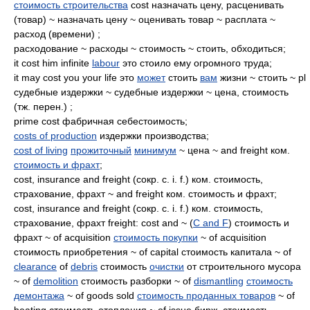
стоимость строительства
cost назначать цену, расценивать
(товар) ~ назначать цену ~ оценивать товар ~ расплата ~
расход (времени) ;
расходование ~ расходы ~ стоимость ~ стоить, обходиться;
it cost him infinite
labour
это стоило ему огромного труда;
it may cost you your life это
может
стоить
вам
жизни ~ стоить ~ pl
судебные издержки ~ судебные издержки ~ цена, стоимость
(тж. перен.) ;
prime cost фабричная себестоимость;
costs of production
издержки производства;
cost of living
прожиточный
минимум
~ цена ~ and freight ком.
стоимость и фрахт
;
cost, insurance and freight (сокр. с. i. f.) ком. стоимость,
страхование, фрахт ~ and freight ком. стоимость и фрахт;
cost, insurance and freight (сокр. с. i. f.) ком. стоимость,
страхование, фрахт freight: cost and ~ (
C and F
) стоимость и
фрахт ~ of acquisition
стоимость покупки
~ of acquisition
стоимость приобретения ~ of capital стоимость капитала ~ of
clearance
of
debris
стоимость
очистки
от строительного мусора
~ of
demolition
стоимость разборки ~ of
dismantling
стоимость
демонтажа
~ of goods sold
стоимость проданных товаров
~ of
heating стоимость отопления ~ of issue бирж. стоимость