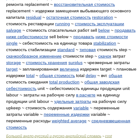
ремонта replacement ~
восстановительная стоимость
replacement ~ издержки замещения выбывающего основного
капитала
residual
~
остаточная стоимость
restoration
~
стоимость реставрации
running
~
стоимость эксплуатации
salvage
~ стоимость спасательных работ sell
below
~
продавать
ниже себестоимости
sell below ~
продавать
ниже стоимости
single
~ себестоимость на единицу товара
stabilization
~
стоимость стабилизации
standard
~
типовая
стоимость step ~
скачкообразное изменение
стоимости step ~
скачок
затрат
storage
~
стоимость хранения
surplus
~ чрезмерные затраты
target
~ запланированная
величина
издержек target ~ плановые
издержки
total
~
общая стоимость
total
delay
~ вчт.
общая
стоимость ожидания
total production
~
общая заводская
себестоимость
unit ~ себестоимость единицы продукции unit
labour ~ затраты на рабочую силу
в расчете
на единицу
продукции unit labour ~
удельные затраты
на рабочую силу
upkeep ~ стоимость содержания
variable
~ переменные
затраты variable ~
переменные издержки
variable ~
переменные расходы
weighted average
~
средневзвешенная
стоимость
Большой англо-русский и русско-английский словарь
cost
>