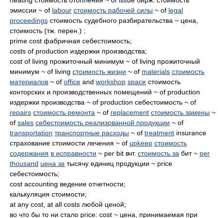
эмиссии ~ of
labour
стоимость рабочей силы
~ of
legal
proceedings
стоимость судебного разбирательства ~ цена,
стоимость (тж. перен.) ;
prime cost фабричная себестоимость;
costs of production издержки производства;
cost of living прожиточный минимум ~ of living прожиточный
минимум ~ of living
стоимость жизни
~ of
materials
стоимость
материалов
~ of
office
and
workshop
space
стоимость
конторских и производственных помещений ~ of production
издержки производства ~ of production себестоимость ~ of
repairs
стоимость ремонта
~ of
replacement
стоимость замены
~
of
sales
себестоимость реализованной продукции
~ of
transportation
транспортные расходы
~ of
treatment
insurance
страхование стоимости лечения ~ of
upkeep
стоимость
содержания
в исправности
~ per bit вчт.
стоимость за
бит ~
per
thousand
цена за
тысячу единиц продукции ~ price
себестоимость;
cost accounting ведение отчетности;
калькуляция стоимости;
at any cost, at all costs любой ценой;
во что бы то ни стало price: cost ~ цена, принимаемая при