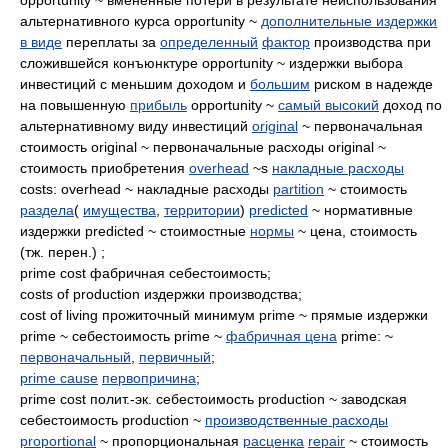
альтернативного курса opportunity ~
дополнительные издержки
в виде
переплаты за
определенный
фактор
производства при
сложившейся конъюнктуре opportunity ~ издержки выбора
инвестиций с меньшим доходом и
большим
риском в надежде
на повышенную
прибыль
opportunity ~
самый высокий
доход по
альтернативному виду инвестиций
original
~ первоначальная
стоимость original ~ первоначальные расходы original ~
стоимость приобретения
overhead
~s
накладные расходы
costs: overhead ~ накладные расходы
partition
~ стоимость
раздела
(
имущества
,
территории
)
predicted
~ нормативные
издержки predicted ~ стоимостные
нормы
~ цена, стоимость
(тж. перен.) ;
prime cost фабричная себестоимость;
costs of production издержки производства;
cost of living прожиточный минимум prime ~ прямые издержки
prime ~ себестоимость prime ~
фабричная цена
prime: ~
первоначальный
,
первичный
;
prime cause
первопричина
;
prime cost полит.-эк. себестоимость production ~ заводская
себестоимость production ~
производственные расходы
proportional
~ пропорциональная
расценка
repair
~ стоимость