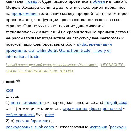
капитала.
Товар
Х будет экспортироваться в
обмен
на товар Y.
Модель Хекшера-Оулина дает статическое, ориентированное
на
предложение
толкование международной торговли, которое
предполагает, что функции производства одинаковы во всех
странах. Она не учитывает влияние динамических
технологических изменений на сравнительные преимущества и
не рассматривает воздействие на структуру внешнеторговых
потоков таких факторов, как спрос и
дифференциация
продукции
.
См
.
Ohlin Bertil
,
Gains from trade
,
Theory of
international trade
.
Новый англо-русский словарь-справочник. Экономика.
HECKSCHER-
>
OHLIN FACTOR PROPORTIONS THEORY
cost
9
kɔst
1. сущ.
1)
цена
,
стоимость
(тж. перен.) cost, insurance and
freight
(
сокр
.
с. i. f.) коммерч. ≈ стоимость,
страхование
,
фрахт
prime cost
≈
себестоимость
Syn:
price
2) а)
расход
(
времени
) ;
расходование
sunk costs
≈ невозвратимые
издержки
(
расходы
,