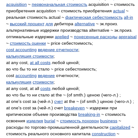
acquisition
~
первоначальная стоимость
acquisition ~ стоимость
приобретения acquistion ~ стоимость приобретения
actual
~
реальная стоимость actual ~
фактическая себестоимость
all-in
~
высокий процент
для
дебитора
alternative
~ эк.произ.
альтернативные издержки производства alternative ~ эк.произ.
оптимальные издержки
applied
~
понесенные расходы
appraisal
~
стоимость оценки
~ price себестоимость;
cost accounting
ведение отчетности
;
калькуляция стоимости
;
at any cost,
at all costs
любой ценой;
во что бы то ни стало ~ price себестоимость;
cost
accounting
ведение
отчетности;
калькуляция
стоимости
;
at any cost, at all
costs
любой ценой;
во что бы то ни стало at the ~ (of smth.) ценою (чего-л.) ;
at one's cost за (чей-л.)
счет
at the ~ (of smth.) ценою (чего-л.) ;
at one's cost за (чей-л.) счет
breakeven
~ издержки при
критическом объеме производства
breaking-in
~ стоимость
освоения
изделия
burial
~
стоимость похорон
business
~
расходы по торгово-промышленной деятельности
capitalized
~
стоимость реального основного капитала
construction
~