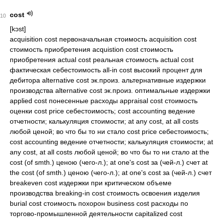
cost
10
[kɔst]
acquisition cost первоначальная стоимость acquisition cost
стоимость приобретения acquistion cost стоимость
приобретения actual cost реальная стоимость actual cost
фактическая себестоимость all-in cost высокий процент для
дебитора alternative cost эк.произ. альтернативные издержки
производства alternative cost эк.произ. оптимальные издержки
applied cost понесенные расходы appraisal cost стоимость
оценки cost price себестоимость; cost accounting ведение
отчетности; калькуляция стоимости; at any cost, at all costs
любой ценой; во что бы то ни стало cost price себестоимость;
cost accounting ведение отчетности; калькуляция стоимости; at
any cost, at all costs любой ценой; во что бы то ни стало at the
cost (of smth.) ценою (чего-л.); at one's cost за (чей-л.) счет at
the cost (of smth.) ценою (чего-л.); at one's cost за (чей-л.) счет
breakeven cost издержки при критическом объеме
производства breaking-in cost стоимость освоения изделия
burial cost стоимость похорон business cost расходы по
торгово-промышленной деятельности capitalized cost