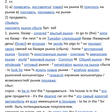
2. гл.
1) а)
привозить
,
доставлять
(
товар
) на рынок б)
покупать
на
рынке в)
торговать
,
продавать
на рынке
2) продавать;
сбывать
;
находить
рынок сбыта
Syn: sell
1. рынок, базар -
covered
*
крытый рынок
- to go to (the) *
идти
на базар - the next * is on
Tuesday
следующий
базар /базарный
день/ (
будет
) во
вторник
- he
sends
his pigs to * он
продает
своих
свиней на базаре рынок (сбыта) - home *
внутренний
рынок
-
foreign
*s
иностранные рынки
-
overseas
*s
заморские
рынки
-
world
*
мировой рынок
-
Common
M.
Общий рынок
- the
wholesale
*
оптовый
рынок - *
penetration
выход на рынок
сбыта
- to
look for
new *s
искать
новые
рынки - *
analysis
анализ
рыночной конъюнктуры - *
research
изучение конъюнктуры /
возможностей/ рынка
продажа
;
сбыт;
спрос - to
be in
/on/ the * продаваться - his house is in the *
его
дом продается - it's the
dearest
car on the *
это
самый
дорогой
автомобиль
из
всех
имеющихся
в продаже
- to be in the * for
smth. быть потенциальным покупателем;
стремиться купить что.л. - to
come into
the *
поступить в