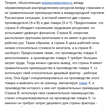
Теория, объясняющая
взаимозависимость
между
неравномерным распределением ресурсов между странами и
их сравнительным преимуществом в международной торговле.
Рассмотрим ситуацию, в которой имеется две страны-
производителя (А и B) и два товара (Х и Y). Предположим, что
страна А обладает огромными трудовыми ресурсами, но
испытывает дефицит финансов. Страна B, напротив,
располагает крупными капиталами и не имеет в достатке
рабочих рук. Таким образом, в стране А цена рабочей силы
низкая относительно стоимости капитала, а в стране B -
наоборот. Предположим также, что производство товара Х
капиталоемкое, а производство товара Y требует больших
затрат труда. Тогда можно сделать вывод, что страна A имеет
сравнительное преимущество в производстве товара Y, т.к.
использует свой относительно дешевый фактор - рабочую
силу. Она будет специализироваться на производстве этого
товара и вывозить его за границу, импортируя
товар
Х, в
производстве которого у нее нет сравнительных преимуществ.
Страна B, используя свое сравнительное преимущество,
станет специализироваться на производстве товара Х, т.к.
именно он требует затрат дешевого для страны фактора -