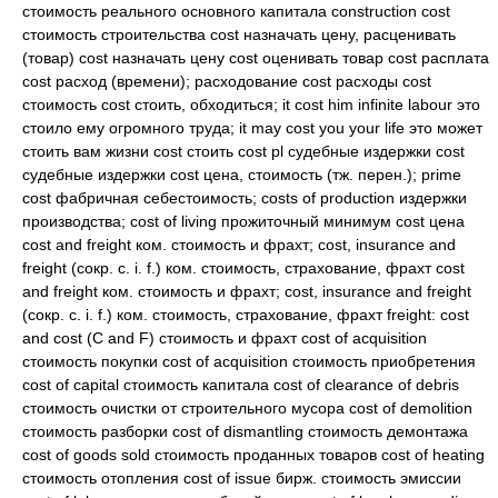
стоимость реального основного капитала construction cost
стоимость строительства cost назначать цену, расценивать
(товар) cost назначать цену cost оценивать товар cost расплата
cost расход (времени); расходование cost расходы cost
стоимость cost стоить, обходиться; it cost him infinite labour это
стоило ему огромного труда; it may cost you your life это может
стоить вам жизни cost стоить cost pl судебные издержки cost
судебные издержки cost цена, стоимость (тж. перен.); prime
cost фабричная себестоимость; costs of production издержки
производства; cost of living прожиточный минимум cost цена
cost and freight ком. стоимость и фрахт; cost, insurance and
freight (сокр. с. i. f.) ком. стоимость, страхование, фрахт cost
and freight ком. стоимость и фрахт; cost, insurance and freight
(сокр. с. i. f.) ком. стоимость, страхование, фрахт freight: cost
and cost (C and F) стоимость и фрахт cost of acquisition
стоимость покупки cost of acquisition стоимость приобретения
cost of capital стоимость капитала cost of clearance of debris
стоимость очистки от строительного мусора cost of demolition
стоимость разборки cost of dismantling стоимость демонтажа
cost of goods sold стоимость проданных товаров cost of heating
стоимость отопления cost of issue бирж. стоимость эмиссии