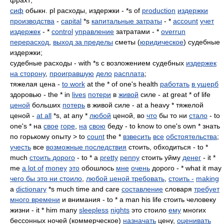
сиф
обыкн. pl расходы, издержки - *s of
production
издержки
производства
-
capital
*s
капитальные затраты
- *
account
учет
издержек
- *
control
управление
затратами - *
overrun
перерасход
,
выход за пределы
сметы (
юридическое
) судебные
издержки;
судебные расходы - with *s с возложением судебных
издержек
на сторону
,
проигравшую
дело
расплата
;
тяжелая цена -
to work
at the * of one's health
работать
в ущерб
здоровью - the * in
lives
потери
в
живой
силе - at great * of life
ценой
больших
потерь
в живой силе - at a heavy * тяжелой
ценой -
at all
*s, at any *
любой
ценой, во
что
бы то ни
стало
- to
one's * на
свое
горе
,
на
свою
беду - to know to one's own * знать
по горькому опыту > to
count
the *
взвесить
все
обстоятельства
;
учесть
все
возможные последствия
стоить, обходиться - to *
much
стоить дорого
- to * a
pretty
penny
стоить уйму
денег
- it *
me
a lot of
money
это
обошлось
мне
очень
дорого - * what it may
чего бы это ни стоило
,
любой ценой требовать
,
стоить -
making
a
dictionary
*s much time and care
составление
словаря
требует
много времени
и внимания - to * a man his life стоить человеку
жизни - it * him many
sleepless
nights
это стоило
ему
многих
бессонных ночей (коммерческое)
назначать
цену,
оценивать