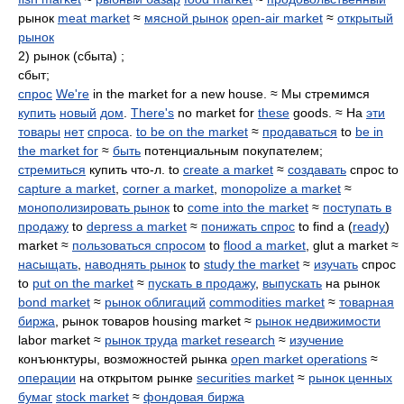
рынок
meat market
≈
мясной рынок
open-air market
≈
открытый
рынок
2) рынок (сбыта) ;
сбыт;
спрос
We're
in the market for a new house. ≈ Мы стремимся
купить
новый
дом
.
There's
no market for
these
goods. ≈ На
эти
товары
нет
спроса
.
to be on the market
≈
продаваться
to
be in
the market for
≈
быть
потенциальным покупателем;
стремиться
купить что-л. to
create a market
≈
создавать
спрос to
capture a market
,
corner a market
,
monopolize a market
≈
монополизировать рынок
to
come into the market
≈
поступать в
продажу
to
depress a market
≈
понижать спрос
to find a (
ready
)
market ≈
пользоваться спросом
to
flood a market
, glut a market ≈
насыщать
,
наводнять рынок
to
study the market
≈
изучать
спрос
to
put on the market
≈
пускать в продажу
,
выпускать
на рынок
bond market
≈
рынок облигаций
commodities market
≈
товарная
биржа
, рынок товаров housing market ≈
рынок недвижимости
labor market ≈
рынок труда
market research
≈
изучение
конъюнктуры, возможностей рынка
open market operations
≈
операции
на открытом рынке
securities market
≈
рынок ценных
бумаг
stock market
≈
фондовая биржа