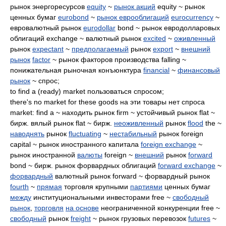
рынок энергоресурсов
equity
~
рынок акций
equity ~ рынок
ценных бумаг
eurobond
~
рынок еврооблигаций
eurocurrency
~
евровалютный рынок
eurodollar
bond ~ рынок евродолларовых
облигаций exchange ~ валютный рынок
excited
~
оживленный
рынок
expectant
~
предполагаемый
рынок
export
~
внешний
рынок
factor
~ рынок факторов производства falling ~
понижательная рыночная конъюнктура
financial
~
финансовый
рынок
~ спрос;
to find a (ready) market пользоваться спросом;
there's no market for these goods на эти товары нет спроса
market: find a ~ находить рынок firm ~ устойчивый рынок flat ~
бирж. вялый рынок flat ~ бирж.
неоживленный
рынок
flood
the ~
наводнять
рынок
fluctuating
~
нестабильный
рынок foreign
capital ~ рынок иностранного капитала
foreign exchange
~
рынок иностранной
валюты
foreign ~
внешний
рынок
forward
bond ~ бирж. рынок форвардных облигаций
forward exchange
~
форвардный
валютный рынок forward ~ форвардный рынок
fourth
~
прямая
торговля крупными
партиями
ценных бумаг
между
институциональными инвесторами free ~
свободный
рынок
,
торговля
на основе
неограниченной конкуренции free ~
свободный
рынок
freight
~ рынок грузовых перевозок
futures
~