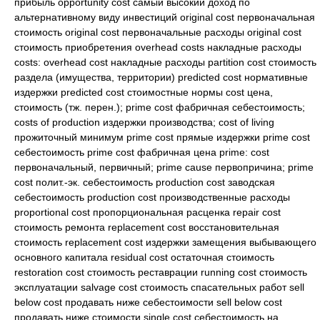
прибыль opportunity cost самый высокий доход по
альтернативному виду инвестиций original cost первоначальная
стоимость original cost первоначальные расходы original cost
стоимость приобретения overhead costs накладные расходы
costs: overhead cost накладные расходы partition cost стоимость
раздела (имущества, территории) predicted cost нормативные
издержки predicted cost стоимостные нормы cost цена,
стоимость (тж. перен.); prime cost фабричная себестоимость;
costs of production издержки производства; cost of living
прожиточный минимум prime cost прямые издержки prime cost
себестоимость prime cost фабричная цена prime: cost
первоначальный, первичный; prime cause первопричина; prime
cost полит.-эк. себестоимость production cost заводская
себестоимость production cost производственные расходы
proportional cost пропорциональная расценка repair cost
стоимость ремонта replacement cost восстановительная
стоимость replacement cost издержки замещения выбывающего
основного капитала residual cost остаточная стоимость
restoration cost стоимость реставрации running cost стоимость
эксплуатации salvage cost стоимость спасательных работ sell
below cost продавать ниже себестоимости sell below cost
продавать ниже стоимости single cost себестоимость на