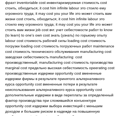
фрахт inventoriable cost инвентаризируемая стоимость cost
стоить, обходиться; it cost him infinite labour это стоило ему
огромного труда; it may cost you your life это может стоить вам
жизни cost стоить, обходиться; it cost him infinite labour это
стоило ему огромного труда; it may cost you your life это может
стоить вам жизни job cost вчт. учет себестомости работ to know
(to learn) to one's own cost знать (узнать) по горькому опыту
labour cost стоимость рабочей силы loading cost стоимость
погрузки loading cost стоимость погрузочных работ maintenance
cost стоимость технического обслуживания manufacturing cost
заводская себестоимость manufacturing: cost
производственный; manufacturing cost стоимость производства
marginal cost предельно высокая себестоимость opeerating cost
производственные издержки opportunity cost вмененные
издержки фирмы в результате принятого альтернативного
курса opportunity cost вмененные потери в результате
неиспользования альтернативного курса opportunity cost
дополнительные издержки в виде переплаты за определенный
фактор производства при сложившейся конъюнктуре
opportunity cost издержки выбора инвестиций с меньшим
доходом и большим риском в надежде на повышенную