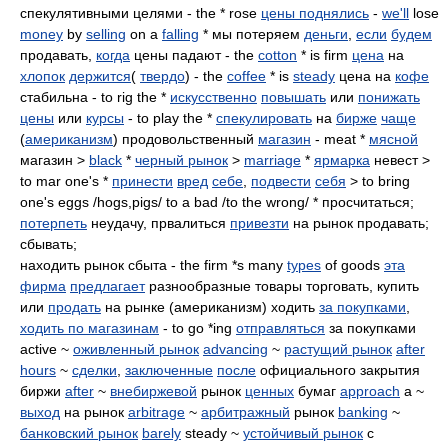
спекулятивными целями - the * rose
цены поднялись
-
we'll
lose
money
by
selling
on a
falling
* мы потеряем
деньги
,
если
будем
продавать,
когда
цены падают - the
cotton
* is firm
цена
на
хлопок
держится
(
твердо
) - the
coffee
* is
steady
цена на
кофе
стабильна - to rig the *
искусственно
повышать
или
понижать
цены
или
курсы
- to play the *
спекулировать
на
бирже
чаще
(
американизм
) продовольственный
магазин
- meat *
мясной
магазин >
black
*
черный рынок
>
marriage
*
ярмарка
невест >
to mar one's *
принести
вред
себе
,
подвести
себя
> to bring
one's eggs /hogs,pigs/ to a bad /to the wrong/ * просчитаться;
потерпеть
неудачу, првалиться
привезти
на рынок продавать;
сбывать;
находить рынок сбыта - the firm *s many
types
of goods
эта
фирма
предлагает
разнообразные товары торговать, купить
или
продать
на рынке (американизм) ходить
за покупками
,
ходить по магазинам
- to go *ing
отправляться
за покупками
active ~
оживленный рынок
advancing
~
растущий рынок
after
hours
~
сделки
,
заключенные
после
официального закрытия
биржи
after
~
внебиржевой
рынок
ценных
бумаг
approach
a ~
выход
на рынок
arbitrage
~
арбитражный
рынок
banking
~
банковский рынок
barely
steady ~
устойчивый рынок
с