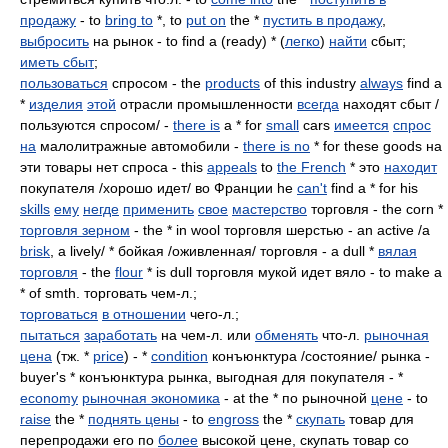
продажу
- to
bring to
*, to
put on
the *
пустить в продажу
,
выбросить
на рынок - to find a (ready) * (
легко
)
найти
сбыт;
иметь сбыт
;
пользоваться
спросом - the
products
of this industry
always
find a
*
изделия
этой
отрасли промышленности
всегда
находят сбыт /
пользуются спросом/ -
there is
a * for
small
cars
имеется
спрос
на
малолитражные автомобили -
there is no
* for these goods на
эти товары нет спроса - this
appeals
to
the French
* это
находит
покупателя /хорошо идет/ во Франции he
can't
find a * for his
skills
ему
негде
применить
свое
мастерство
торговля - the corn *
торговля зерном
- the * in wool торговля шерстью - an active /a
brisk
, a lively/ * бойкая /оживленная/ торговля - a dull *
вялая
торговля
- the
flour
* is dull торговля мукой идет вяло - to make a
* of smth. торговать чем-л.;
торговаться
в отношении
чего-л.;
пытаться
заработать
на чем-л. или
обменять
что-л.
рыночная
цена
(тж. *
price
) - *
condition
конъюнктура /состояние/ рынка -
buyer's * конъюнктура рынка, выгодная для покупателя - *
economy
рыночная экономика
- at the * по рыночной
цене
- to
raise
the *
поднять цены
- to
engross
the *
скупать
товар для
перепродажи его по
более
высокой цене, скупать товар со