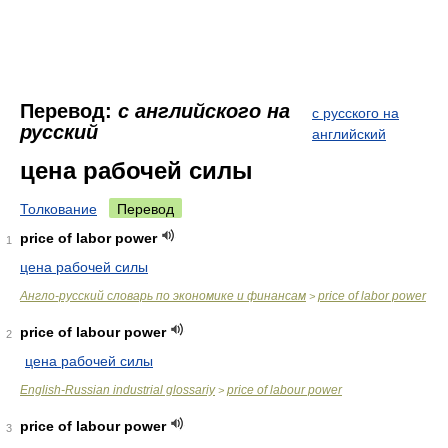
Перевод:
с английского на
с русского на
русский
английский
цена рабочей силы
Толкование
Перевод
price of labor power
1
цена рабочей силы
Англо-русский словарь по экономике и финансам
price of labor power
>
price of labour power
2
цена рабочей силы
English-Russian industrial glossariy
price of labour power
>
price of labour power
3