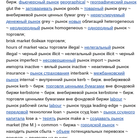
бирж.
фьючерсный рынок
geographical
~
географический рынок
glut the ~
затоваривать
рынок goods ~
товарный
рынок grey ~
внебиржевой рынок ценных бумаг grey ~
нерегулируемый
денежный рынок
grey ~ рынок
новых
облигаций heterogeneous
~
неоднородный
рынок homogeneous ~
однородный
рынок ~
торговля;
brisk market бойкая торговля;
hours of market часы торговли illegal ~
нелегальный
рынок
illegal ~ черный рынок illicit ~ нелегальный рынок illicit ~ черный
рынок imperfect ~
несовершенный
рынок import ~ рынок
импорта inactive ~ вялый рынок inactive ~ неактивный рынок
insurance ~
рынок страхования
interbank ~
межбанковский
рынок
internal ~ внутренний рынок kerb ~ бирж. внебиржевой
рынок kerb ~ бирж.
торговля ценными бумагами
вне фондовой
биржи kerbstone ~ бирж. внебиржевой рынок kerbstone ~ бирж.
торговля ценными бумагами вне фондовой биржи
labour
~
рынок рабочей силы
labour
~ рынок труда leading-edge ~ рынок
передовой
технологии loan ~ рынок ссуд loan ~
рынок ссудного
капитала
lose a ~
терять
рынок make a ~
создавать рынок
market (the M.) = common ~ биржа ~
городской рынок
~
находить рынок сбыта ~
объем
потенциальных перевозок ~
покупать ~ привезти на рынок;