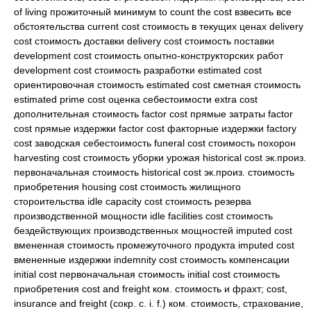
of living прожиточный минимум to count the cost взвесить все
обстоятельства current cost стоимость в текущих ценах delivery
cost стоимость доставки delivery cost стоимость поставки
development cost стоимость опытно-конструкторских работ
development cost стоимость разработки estimated cost
ориентировочная стоимость estimated cost сметная стоимость
estimated prime cost оценка себестоимости extra cost
дополнительная стоимость factor cost прямые затраты factor
cost прямые издержки factor cost факторные издержки factory
cost заводская себестоимость funeral cost стоимость похорон
harvesting cost стоимость уборки урожая historical cost эк.произ.
первоначальная стоимость historical cost эк.произ. стоимость
приобретения housing cost стоимость жилищного
стороительства idle capacity cost стоимость резерва
производственной мощности idle facilities cost стоимость
бездействующих производственных мощностей imputed cost
вмененная стоимость промежуточного продукта imputed cost
вмененные издержки indemnity cost стоимость компенсации
initial cost первоначальная стоимость initial cost стоимость
приобретения cost and freight ком. стоимость и фрахт; cost,
insurance and freight (сокр. с. i. f.) ком. стоимость, страхование,