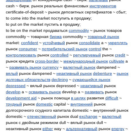
cash ~ бирж. рынок реальных финансовых
инструментов
certificate-of-deposit ~ рынок депозитных сертификатов ~ сбыт;
to come into the market поступить в продажу;
to put on the market пустить в продажу;
to be on the market продаваться
commodity
~ рынок товаров
commodity ~ товарная
биржа
commodity ~
товарный рынок
market:
confident
~
устойчивый
рынок
consolidate
a ~
укреплять
рынок
consumer
~
потребительский рынок
control
the ~
контролировать
рынок
controlled
~
регулируемый
рынок
credit
~
рынок кредита
cross-border
~
международный рынок
cultivate
a
~
развивать рынок
currency
~
валютный рынок
dampened ~
вялый
рынок dampened ~
неактивный рынок
debenture
~
рынок
долговых обязательств
declining
~
сужающийся рынок
depressed
~ вялый рынок depressed ~
неактивный
рынок
develop
a ~
осваивать рынок
develop a ~
развивать
рынок
development aid
~ рынок помощи
в целях
развития
difficult
~
трудный
рынок
domestic
capital ~
внутренний
рынок
долгосрочного ссудного капитала domestic ~ внутренний рынок
domestic ~
отечественный
рынок dual
exchange
~
валютный
рынок с двойным режимом dull ~ вялый рынок dull ~
неактивный рынок
either
way ~
альтернативный
рынок
energy
~