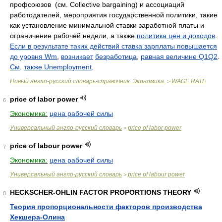
профсоюзов (см. Collective bargaining) и ассоциаций
работодателей, мероприятия государственной политики, такие
как установление минимальной ставки заработной платы и
ограничение рабочей недели, а также
политика цен и доходов
.
Если в результате таких действий ставка зарплаты повышается
до уровня Wm
,
возникает
безработица
,
равная величине Q1Q2
.
См
.
также Unemployment
.
Новый англо-русский словарь-справочник. Экономика.
WAGE RATE
>
price of labor power
6
Экономика:
цена рабочей силы
Универсальный англо-русский словарь
price of labor power
>
price of labour power
7
Экономика:
цена рабочей силы
Универсальный англо-русский словарь
price of labour power
>
HECKSCHER-OHLIN FACTOR PROPORTIONS THEORY
8
Теория пропорциональности факторов производства
Хекшера-Олина