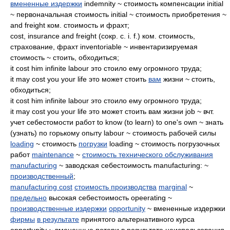
вмененные издержки
indemnity ~ стоимость компенсации initial
~ первоначальная стоимость initial ~ стоимость приобретения ~
and freight ком. стоимость и фрахт;
cost, insurance and freight (сокр. с. i. f.) ком. стоимость,
страхование, фрахт inventoriable ~ инвентаризируемая
стоимость ~ стоить, обходиться;
it cost him infinite labour это стоило ему огромного труда;
it may cost you your life это может стоить
вам
жизни ~ стоить,
обходиться;
it cost him infinite labour это стоило ему огромного труда;
it may cost you your life это может стоить вам жизни job ~ вчт.
учет себестомости работ to know (to learn) to one's own ~ знать
(узнать) по горькому опыту labour ~ стоимость рабочей силы
loading
~ стоимость
погрузки
loading ~ стоимость погрузочных
работ
maintenance
~
стоимость технического обслуживания
manufacturing
~ заводская себестоимость manufacturing: ~
производственный
;
manufacturing cost
стоимость производства
marginal
~
предельно
высокая себестоимость opeerating ~
производственные издержки
opportunity
~ вмененные издержки
фирмы
в результате
принятого альтернативного курса
opportunity ~ вмененные потери в результате неиспользования