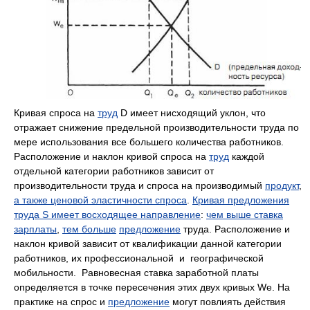
Кривая спроса на
труд
D имеет нисходящий уклон, что
отражает снижение предельной производительности труда по
мере использования все большего количества работников.
Расположение и наклон кривой спроса на
труд
каждой
отдельной категории работников зависит от
производительности труда и спроса на производимый
продукт
,
а также ценовой эластичности спроса
.
Кривая предложения
труда S имеет восходящее направление
:
чем выше ставка
зарплаты
,
тем больше
предложение
труда. Расположение и
наклон кривой зависит от квалификации данной категории
работников, их профессиональной и географической
мобильности. Равновесная ставка заработной платы
определяется в точке пересечения этих двух кривых We. На
практике на спрос и
предложение
могут повлиять действия