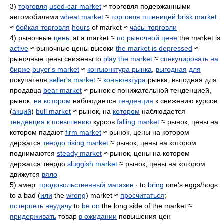
3)
торговля
used-car market
≈ торговля подержанными
автомобилями
wheat market
≈
торговля пшеницей
brisk market
≈
бойкая торговля
hours
of market ≈
часы торговли
4) рыночные
цены
at a market ≈
по рыночной цене
the market is
active
≈ рыночные цены высоки
the market is depressed
≈
рыночные цены снижены to
play the market
≈
спекулировать на
бирже
buyer's market
≈
конъюнктура рынка
,
выгодная
для
покупателя
seller's market
≈
конъюнктура
рынка, выгодная для
продавца
bear market
≈ рынок с понижательной тенденцией,
рынок,
на котором
наблюдается
тенденция
к снижению курсов
(
акций
)
bull market
≈ рынок, на
котором
наблюдается
тенденция к повышению
курсов
falling market
≈ рынок, цены на
котором падают
firm market
≈ рынок, цены на котором
держатся
твердо
rising market
≈ рынок, цены на котором
поднимаются
steady market
≈ рынок, цены на котором
держатся твердо
sluggish market
≈ рынок, цены на котором
движутся
вяло
5) амер.
продовольственный магазин
∙ to
bring
one's eggs/hogs
to a bad (
или
the
wrong
) market ≈
просчитаться
;
потерпеть неудачу
to
be on
the long side of the market ≈
придерживать
товар
в ожидании
повышения цен