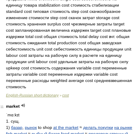
единицу товара stabilization cost стоимость стабилизации
standard cost типовая стоимость step cost скачкообразное
изменение стоимости step cost скачок затрат storage cost
стоимость хранения surplus cost чрезмерные затраты target
cost запланированная величина издержек target cost плановые
издержки total cost общая стоимость total delay cost вчт. общая
стоимость ожидания total production cost общая заводская
себестоимость unit cost себестоимость единицы продукции unit
labour cost затраты на рабочую силу в расчете на единицу
продукции unit labour cost удельные затраты на рабочую силу
upkeep cost стоимость содержания variable cost переменные
затраты variable cost переменные издержки variable cost
переменные расходы weighted average cost средневзвешенная
стоимость
English-Russian short dictionary
cost
>
market
11
ˈmɑ:kɪt
1. сущ.
1)
базар
,
рынок
to shop
at the market
≈
делать покупки
на рынке
fish market
≈
рыбный базар
food market
≈
продовольственный