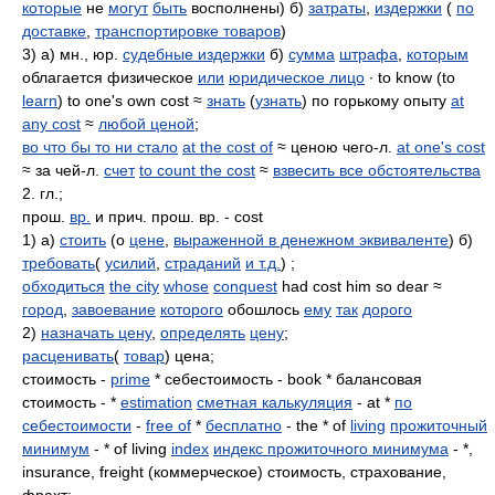
которые
не
могут
быть
восполнены) б)
затраты
,
издержки
(
по
доставке
,
транспортировке товаров
)
3) а) мн., юр.
судебные издержки
б)
сумма
штрафа
,
которым
облагается физическое
или
юридическое лицо
∙ to know (to
learn
) to one's own cost ≈
знать
(
узнать
) по горькому опыту
at
any cost
≈
любой ценой
;
во что бы то ни стало
at the cost of
≈ ценою чего-л.
at one's cost
≈ за чей-л.
счет
to count the cost
≈
взвесить все обстоятельства
2. гл.;
прош.
вр.
и прич. прош. вр. - cost
1) а)
стоить
(о
цене
,
выраженной в денежном эквиваленте
) б)
требовать
(
усилий
,
страданий
и т.д.
) ;
обходиться
the city
whose
conquest
had cost him so dear ≈
город
,
завоевание
которого
обошлось
ему
так
дорого
2)
назначать цену
,
определять
цену
;
расценивать
(
товар
) цена;
стоимость -
prime
* себестоимость - book * балансовая
стоимость - *
estimation
сметная калькуляция
- at *
по
себестоимости
-
free of
*
бесплатно
- the * of
living
прожиточный
минимум
- * of living
index
индекс прожиточного минимума
- *,
insurance, freight (коммерческое) стоимость, страхование,
фрахт;