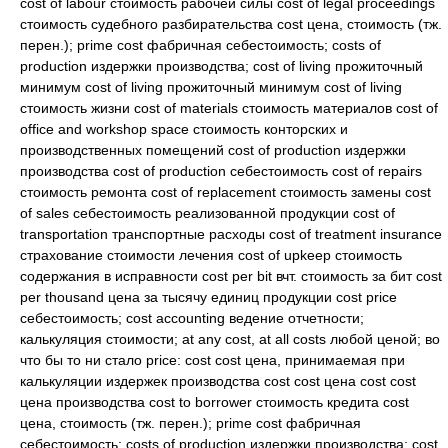
cost of labour стоимость рабочей силы cost of legal proceedings
стоимость судебного разбирательства cost цена, стоимость (тж.
перен.); prime cost фабричная себестоимость; costs of
production издержки производства; cost of living прожиточный
минимум cost of living прожиточный минимум cost of living
стоимость жизни cost of materials стоимость материалов cost of
office and workshop space стоимость конторских и
производственных помещений cost of production издержки
производства cost of production себестоимость cost of repairs
стоимость ремонта cost of replacement стоимость замены cost
of sales себестоимость реализованной продукции cost of
transportation транспортные расходы cost of treatment insurance
страхование стоимости лечения cost of upkeep стоимость
содержания в исправности cost per bit вчт. стоимость за бит cost
per thousand цена за тысячу единиц продукции cost price
себестоимость; cost accounting ведение отчетности;
калькуляция стоимости; at any cost, at all costs любой ценой; во
что бы то ни стало price: cost cost цена, принимаемая при
калькуляции издержек производства cost cost цена cost cost
цена производства cost to borrower стоимость кредита cost
цена, стоимость (тж. перен.); prime cost фабричная
себестоимость; costs of production издержки производства; cost