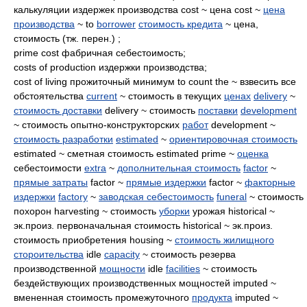
калькуляции издержек производства cost ~ цена cost ~
цена
производства
~ to
borrower
стоимость кредита
~ цена,
стоимость (тж. перен.) ;
prime cost фабричная себестоимость;
costs of production издержки производства;
cost of living прожиточный минимум to count the ~ взвесить все
обстоятельства
current
~ стоимость в текущих
ценах
delivery
~
стоимость доставки
delivery ~ стоимость
поставки
development
~ стоимость опытно-конструкторских
работ
development ~
стоимость разработки
estimated
~
ориентировочная стоимость
estimated ~ сметная стоимость estimated prime ~
оценка
себестоимости
extra
~
дополнительная стоимость
factor
~
прямые затраты
factor ~
прямые издержки
factor ~
факторные
издержки
factory
~
заводская себестоимость
funeral
~ стоимость
похорон harvesting ~ стоимость
уборки
урожая historical ~
эк.произ. первоначальная стоимость historical ~ эк.произ.
стоимость приобретения housing ~
стоимость жилищного
стороительства
idle
capacity
~ стоимость резерва
производственной
мощности
idle
facilities
~ стоимость
бездействующих производственных мощностей imputed ~
вмененная стоимость промежуточного
продукта
imputed ~