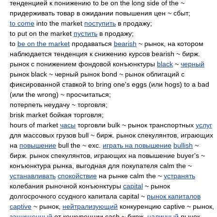
тенденцией к понижению to be on the long side of the ~
придерживать товар в ожидании повышения цен ~ сбыт;
to come
into the market
поступить
в продажу;
to put on the market
пустить
в продажу;
to
be on the market
продаваться
bearish
~ рынок, на котором
наблюдается тенденция к снижению курсов bearish ~ бирж.
рынок с понижением фондовой конъюнктуры
black
~
черный
рынок black ~ черный рынок bond ~ рынок облигаций с
фиксированной ставкой to bring one's eggs (или hogs) to a bad
(или the wrong) ~ просчитаться;
потерпеть неудачу ~ торговля;
brisk market бойкая торговля;
hours of market
часы
торговли bulk ~ рынок транспортных
услуг
для массовых грузов bull ~ бирж. рынок спекулянтов, играющих
на
повышение
bull the ~ exc.
играть на повышение
bullish
~
бирж. рынок спекулянтов, играющих на повышение buyer's ~
конъюнктура рынка, выгодная для покупателя calm the ~
устанавливать
спокойствие
на рынке calm the ~
устранять
колебания рыночной конъюнктуры
capital
~ рынок
долгосрочного ссудного капитала capital ~
рынок капиталов
captive
~ рынок,
нейтрализующий
конкуренцию captive ~ рынок,
защищенный
от конкуренции cash ~ бирж.
наличный
рынок