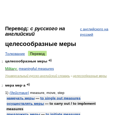
Перевод:
с русского на
с английского на
английский
русский
целесообразные меры
Толкование
Перевод
целесообразные меры
1
Military:
meaningful measures
Универсальный русско-английский словарь
целесообразные меры
>
мера мер·а
2
1)
(действие)
measure, move, step
намечать меры
—
to single out measures
осуществлять меры
— to carry out / to implement
measures
предложить меры
—
to initiate measures