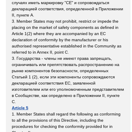
случаях иметь маркировку "СЕ" и сопровождаться
декларацией соответствия, определенной в Приложении
II, пункте А.
3. Member States may not prohibit, restrict or impede the
placing on the market of safety components as defined in
Article 1(2) where they are accompanied by an EC
declaration of conformity by the manufacturer or his
authorised representative established in the Community as
referred to in Annex II, point C.
3. Государства - члены не имеют права запрещать,
ограничивать или препятствовать распространению на
рынке компонентов безопасности, определенных
Статьей 1 (2), если эти компоненты сопровождаются
декларацией соответствия ЕС, заявленной
изготовителем или его уполномоченным представителем
в Сообществе, как определено в Приложении II, пункте
С.
Article 5
1. Member States shall regard the following as conforming
to all the provisions of this Directive, including the
procedures for checking the conformity provided for in