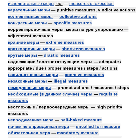
исполнительные меры
юр.
—
measures of execution
карательные меры
— punitive measures, vindictive actions
коллективные меры
—
collective actions
конкретные меры
—
specific measures
корректировочные меры, меры по урегулированию —
adjustment measures
крайние меры
—
extreme measures
краткосрочные меры
—
short-term measures
крутые меры
—
drastic measures
надлежащие / соответствующие меры — adequate /
appropriate / due / proper measures / steps / actions
насильственные меры
—
coercive measures
незаконные меры
—
illegal measures
немедленные меры
— prompt actions / measures / steps
необходимые (в данном случае) меры
—
requisite
measures
неотложные / первоочередные меры — high priority
measures
непродуманная мера
—
half-baked measure
ничем не оправданная мера
—
uncalled for measure
обязательная мера
—
mandatory measure