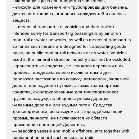
inflammable liquids and dangerous substances,
- емкости для хранения или трубопроводы для бензина,
дизельного топлива, огнеопасных жидкостей и опасных
веществ;
— means of transport, i.e. vehicles and their trailers
intended solely for transporting passengers by air or on
road, rail or water networks, as well as means of transport in
so far as such means are designed for transporting goods
by air, on public road or rail networks or on water. Vehicles
used in the mineral extraction industry shall not be excluded,
- транспортные средства, т.е. средства перевозки и их
прицепы, предназначенные исключительно для
перевозки пассажиров по воздуху, автодороге, железной
дороге, или водными путями, а также транспортные
средства, сконструированные для транспортировки
грузов по воздуху, по общедоступным дорогам,
железным дорогам или водным путям. Средства
транспортировки, используемые в горнодобывающей
промышленности, не исключаются из области
применения настоящей Директивы;
— seagoing vessels and mobile offshore units together with
equipment on board such vessels or units,