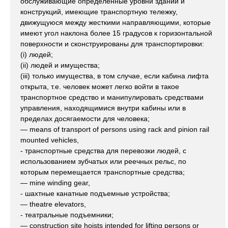
обслуживающие определенные уровни зданий и
конструкций, имеющие транспортную тележку,
движущуюся между жесткими направляющими, которые
имеют угол наклона более 15 градусов к горизонтальной
поверхности и сконструированы для транспортировки:
(i) людей;
(ii) людей и имущества;
(iii) только имущества, в том случае, если кабина лифта
открыта, т.е. человек может легко войти в такое
транспортное средство и манипулировать средствами
управления, находящимися внутри кабины или в
пределах досягаемости для человека;
— means of transport of persons using rack and pinion rail
mounted vehicles,
- транспортные средства для перевозки людей, с
использованием зубчатых или реечных рельс, по
которым перемещается транспортные средства;
— mine winding gear,
- шахтные канатные подъемные устройства;
— theatre elevators,
- театральные подъемники;
— construction site hoists intended for lifting persons or