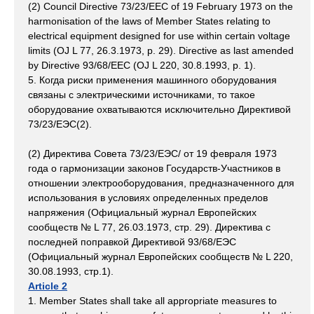
(2) Council Directive 73/23/EEC of 19 February 1973 on the
harmonisation of the laws of Member States relating to
electrical equipment designed for use within certain voltage
limits (OJ L 77, 26.3.1973, p. 29). Directive as last amended
by Directive 93/68/EEC (OJ L 220, 30.8.1993, p. 1).
5. Когда риски применения машинного оборудования
связаны с электрическими источниками, то такое
оборудование охватываются исключительно Директивой
73/23/ЕЭС(2).
(2) Директива Совета 73/23/ЕЭС/ от 19 февраля 1973
года о гармонизации законов Государств-Участников в
отношении электрооборудования, предназначенного для
использования в условиях определенных пределов
напряжения (Официальный журнал Европейских
сообществ № L 77, 26.03.1973, стр. 29). Директива с
последней поправкой Директивой 93/68/ЕЭС
(Официальный журнал Европейских сообществ № L 220,
30.08.1993, стр.1).
Article 2
1. Member States shall take all appropriate measures to