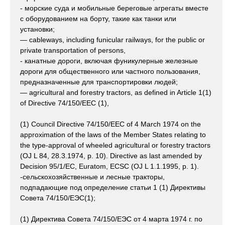
- морские суда и мобильные береговые агрегаты вместе
с оборудованием на борту, такие как танки или
установки;
— cableways, including funicular railways, for the public or
private transportation of persons,
- канатные дороги, включая фуникулерные железные
дороги для общественного или частного пользования,
предназначенные для транспортировки людей;
— agricultural and forestry tractors, as defined in Article 1(1)
of Directive 74/150/EEC (1),
(1) Council Directive 74/150/EEC of 4 March 1974 on the
approximation of the laws of the Member States relating to
the type-approval of wheeled agricultural or forestry tractors
(OJ L 84, 28.3.1974, p. 10). Directive as last amended by
Decision 95/1/EC, Euratom, ECSC (OJ L 1.1.1995, p. 1).
-сельскохозяйственные и лесные тракторы,
подпадающие под определение статьи 1 (1) Директивы
Совета 74/150/ЕЭС(1);
(1) Директива Совета 74/150/ЕЭС от 4 марта 1974 г. по