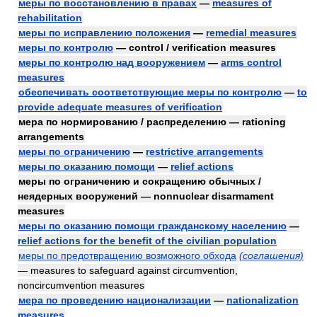
меры по восстановлению в правах
—
measures of
rehabilitation
меры по исправлению положения
—
remedial measures
меры по контролю
— control / verification measures
меры по контролю над вооружением
—
arms control
measures
обеспечивать соответствующие меры по контролю
—
to
provide adequate measures of verification
мера по нормированию / распределению — rationing
arrangements
меры по ограничению
—
restrictive arrangements
меры по оказанию помощи
—
relief actions
меры по ограничению и сокращению обычных /
неядерных вооружений — nonnuclear disarmament
measures
меры по оказанию помощи гражданскому населению
—
relief actions for the benefit of the civilian population
меры по предотвращению возможного обхода
(соглашения)
— measures to safeguard against circumvention,
noncircumvention measures
мера по проведению национализации
—
nationalization
measures