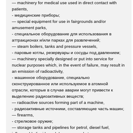
— machinery for medical use used in direct contact with
patients,
- медицинские приборы;
— special equipment for use in fairgrounds and/or
amusement parks,
- специальное оборудование для использования в
аттракционах и/или парках для развлечений;
— steam boilers, tanks and pressure vessels,
- паровые котлы, резервуары и сосуды под давлением;
— machinery specially designed or put into service for
nuclear purposes which, in the event of failure, may result in
an emission of radioactivity,
- машинное оборудование, специально
сконструированное или используемое в атомной
отрасли, которые в случае аварии могут привести к
выделению радиоактивных веществ;
— radioactive sources forming part of a machine,
- радиоактивные источники, составляющие часть машин;
— firearms,
- стрелковое оружие;
— storage tanks and pipelines for petrol, diesel fuel,