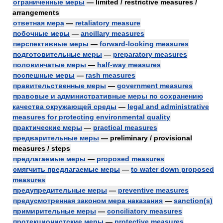
ограниченные меры
— limited / restrictive measures /
arrangements
ответная мера
—
retaliatory measure
побочные меры
—
ancillary measures
перспективные меры
—
forward-looking measures
подготовительные меры
—
preparatory measures
половинчатые меры
—
half-way measures
поспешные меры
—
rash measures
правительственные меры
—
government measures
правовые и административные меры по сохранению
качества окружающей среды
—
legal and administrative
measures for protecting environmental quality
практические меры
—
practical measures
предварительные меры
— preliminary / provisional
measures / steps
предлагаемые меры
—
proposed measures
смягчить предлагаемые меры
—
to water down proposed
measures
предупредительные меры
—
preventive measures
предусмотренная законом мера наказания
—
sanction(s)
примирительные меры
—
conciliatory measures
протекционистские меры
—
protective measures