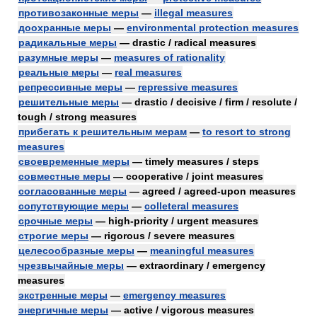
противозаконные меры
—
illegal measures
доохранные меры
—
environmental protection measures
радикальные меры
— drastic / radical measures
разумные меры
—
measures of rationality
реальные меры
—
real measures
репрессивные меры
—
repressive measures
решительные меры
— drastic / decisive / firm / resolute /
tough / strong measures
прибегать к решительным мерам
—
to resort to strong
measures
своевременные меры
— timely measures / steps
совместные меры
— cooperative / joint measures
согласованные меры
— agreed / agreed-upon measures
сопутствующие меры
—
colleteral measures
срочные меры
— high-priority / urgent measures
строгие меры
— rigorous / severe measures
целесообразные меры
—
meaningful measures
чрезвычайные меры
— extraordinary / emergency
measures
экстренные меры
—
emergency measures
энергичные меры
— active / vigorous measures