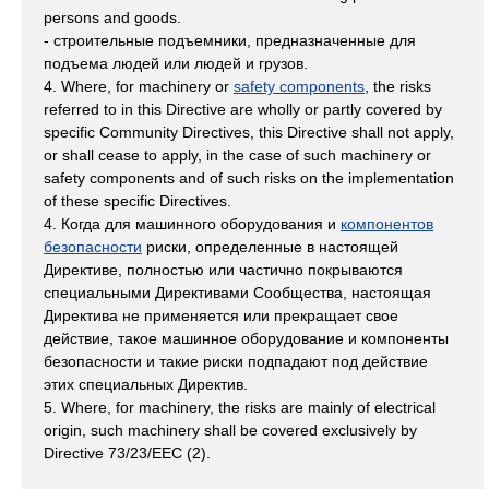
persons and goods.
- строительные подъемники, предназначенные для
подъема людей или людей и грузов.
4. Where, for machinery or
safety components
, the risks
referred to in this Directive are wholly or partly covered by
specific Community Directives, this Directive shall not apply,
or shall cease to apply, in the case of such machinery or
safety components and of such risks on the implementation
of these specific Directives.
4. Когда для машинного оборудования и
компонентов
безопасности
риски, определенные в настоящей
Директиве, полностью или частично покрываются
специальными Директивами Сообщества, настоящая
Директива не применяется или прекращает свое
действие, такое машинное оборудование и компоненты
безопасности и такие риски подпадают под действие
этих специальных Директив.
5. Where, for machinery, the risks are mainly of electrical
origin, such machinery shall be covered exclusively by
Directive 73/23/EEC (2).