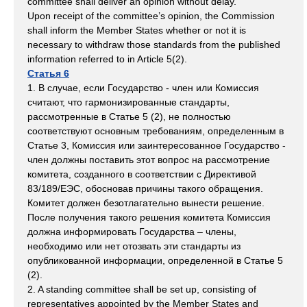
committee shall deliver an opinion without delay.
Upon receipt of the committee’s opinion, the Commission
shall inform the Member States whether or not it is
necessary to withdraw those standards from the published
information referred to in Article 5(2).
Статья 6
1. В случае, если Государство - член или Комиссия
считают, что гармонизированные стандарты,
рассмотренные в Статье 5 (2), не полностью
соответствуют основным требованиям, определенным в
Статье 3, Комиссия или заинтересованное Государство -
член должны поставить этот вопрос на рассмотрение
комитета, созданного в соответствии с Директивой
83/189/ЕЭС, обосновав причины такого обращения.
Комитет должен безотлагательно вынести решение.
После получения такого решения комитета Комиссия
должна информировать Государства – члены,
необходимо или нет отозвать эти стандарты из
опубликованной информации, определенной в Статье 5
(2).
2. A standing committee shall be set up, consisting of
representatives appointed by the Member States and