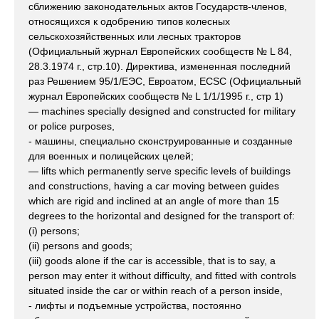
сближению законодательных актов Государств-членов,
относящихся к одобрению типов колесных
сельскохозяйственных или лесных тракторов
(Официальный журнал Европейских сообществ № L 84,
28.3.1974 г., стр.10). Директива, измененная последний
раз Решением 95/1/ЕЭС, Евроатом, ECSC (Официальный
журнал Европейских сообществ № L 1/1/1995 г., стр 1)
— machines specially designed and constructed for military
or police purposes,
- машины, специально сконструированные и созданные
для военных и полицейских целей;
— lifts which permanently serve specific levels of buildings
and constructions, having a car moving between guides
which are rigid and inclined at an angle of more than 15
degrees to the horizontal and designed for the transport of:
(i) persons;
(ii) persons and goods;
(iii) goods alone if the car is accessible, that is to say, a
person may enter it without difficulty, and fitted with controls
situated inside the car or within reach of a person inside,
- лифты и подъемные устройства, постоянно