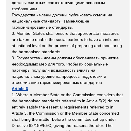
должны считаться соответствующими основным
требованиям.
Государства - члены должны публиковать ссылки на
национальные стандарты, заменяющие
гармонизированные стандарты.
3. Member States shall ensure that appropriate measures
are taken to enable the social partners to have an influence
at national level on the process of preparing and monitoring
the harmonised standards.
3. Государства - члены должны обеспечивать принятие
необходимых мер для того, чтобы их социальные
партнеры получали возможность влиять на
национальном уровне на процессы подготовки и
отслеживания гармонизированных стандартов.
Article 6
1. Where a Member State or the Commission considers that
the harmonised standards referred to in Article 5(2) do not
entirely satisfy the essential requirements referred to in
Article 3, the Commission or the Member State concerned
shall bring the matter before the committee set up under
Directive 83/189/EEC, giving the reasons therefor. The