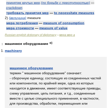
принятие крутых мер
(по борьбе с преступностью)
—
crackdown
требовать принятия мер
—
to necessitate measures
2)
(величина)
measure
мера потребления
—
measure of consumption
мера стоимости
—
measure of value
Russian-english dctionary of diplomacy
мера мер·а
>
машинное оборудование
3
machinery
машинное оборудование
термин " машинное оборудование" означает:
- сборочную единицу, состоящую из соединенных частей
или компонентов, по крайней мере, одна из которых
находится в движении, имеет соответствующие приводы,
схему управления, цепь питания, и т.д., соединенные
вместе с целью специального применения, в частности,
для производства, обработки, перемещения или