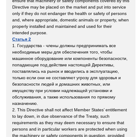
ensure that machinery or safety components covered by this
Directive may be placed on the market and put into service
only if they do not endanger the health or safety of persons
and, where appropriate, domestic animals or property, when
properly installed and maintained and used for their
intended purpose.
Статья 2
1. Государства - члены должны предпринимать все
необходимые меры для обеспечения того, чтобы
машинное оборудование или компоненты безопасности,
попадающие под действие настоящей Директивы,
поставлялись на рынок и вводились в эксплуатацию,
только если они не составляют угрозу для здоровья и
безопасности людей и домашних животных, или
имуществу при условии надлежащей установки и
обслуживания, а также использования по прямому
назначению.
2. This Directive shall not affect Member States’ entitlement
to lay down, in due observance of the Treaty, such
requirements as they may deem necessary to ensure that
persons and in particular workers are protected when using
the machinery or safety components in question, provided