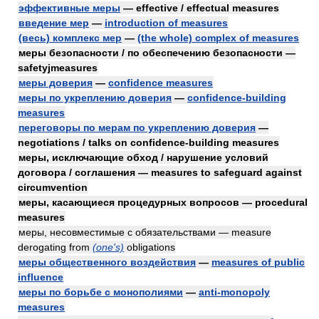
эффективные меры
— effective / effectual measures
введение мер
—
introduction of measures
(весь) комплекс мер
—
(the whole) complex of measures
меры безопасности / по обеспечению безопасности —
safetyjmeasures
меры доверия
—
confidence measures
меры по укреплению доверия
—
confidence-building
measures
переговоры по мерам по укреплению доверия
—
negotiations / talks on confidence-building measures
меры, исключающие обход / нарушение условий
договора / соглашения — measures to safeguard against
circumvention
меры, касающиеся процедурных вопросов — procedural
measures
меры, несовместимые с обязательствами — measure
derogating from
(one's)
obligations
меры общественного воздействия
—
measures of public
influence
меры по борьбе с монополиями
—
anti-monopoly
measures