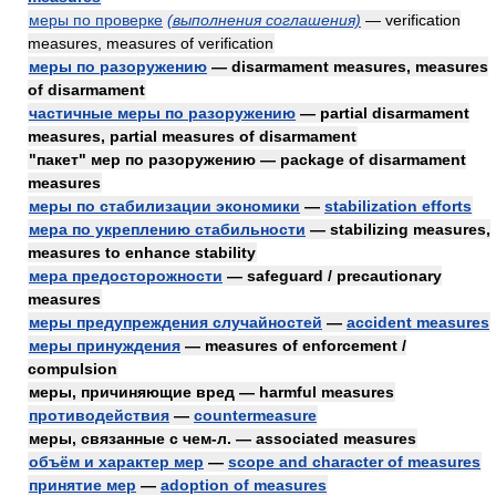
меры по проверке
(выполнения соглашения)
— verification
measures, measures of verification
меры по разоружению
— disarmament measures, measures
of disarmament
частичные меры по разоружению
— partial disarmament
measures, partial measures of disarmament
"пакет" мер по разоружению — package of disarmament
measures
меры по стабилизации экономики
—
stabilization efforts
мера по укреплению стабильности
— stabilizing measures,
measures to enhance stability
мера предосторожности
— safeguard / precautionary
measures
меры предупреждения случайностей
—
accident measures
меры принуждения
— measures of enforcement /
compulsion
меры, причиняющие вред — harmful measures
противодействия
—
countermeasure
меры, связанные с чем-л. — associated measures
объём и характер мер
—
scope and character of measures
принятие мер
—
adoption of measures