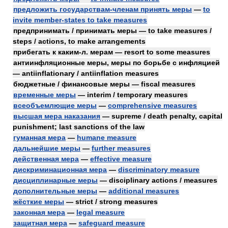
предложить государствам-членам принять меры
—
to
invite member-states to take measures
предпринимать / принимать меры — to take measures /
steps / actions, to make arrangements
прибегать к каким-л. мерам — resort to some measures
антиинфляционные меры, меры по борьбе с инфляцией
— antiinflationary / antiinflation measures
бюджетные / финансовые меры — fiscal measures
временные меры
— interim / temporary measures
всеобъемлющие меры
—
comprehensive measures
высшая мера наказания
— supreme / death penalty, capital
punishment; last sanctions of the law
гуманная мера
—
humane measure
дальнейшие меры
—
further measures
действенная мера
—
effective measure
дискриминационная мера
—
discriminatory measure
дисциплинарные меры
— disciplinary actions / measures
дополнительные меры
—
additional measures
жёсткие меры
— strict / strong measures
законная мера
—
legal measure
защитная мера
—
safeguard measure