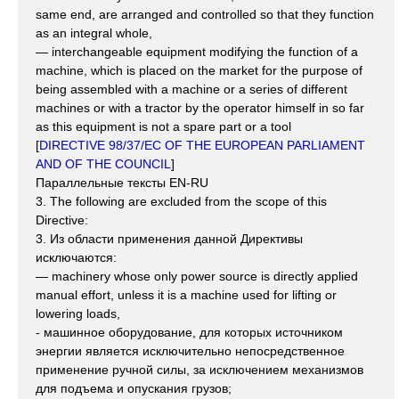
same end, are arranged and controlled so that they function
as an integral whole,
— interchangeable equipment modifying the function of a
machine, which is placed on the market for the purpose of
being assembled with a machine or a series of different
machines or with a tractor by the operator himself in so far
as this equipment is not a spare part or a tool
[
DIRECTIVE 98/37/EC OF THE EUROPEAN PARLIAMENT
AND OF THE COUNCIL
]
Параллельные тексты EN-RU
3. The following are excluded from the scope of this
Directive:
3. Из области применения данной Директивы
исключаются:
— machinery whose only power source is directly applied
manual effort, unless it is a machine used for lifting or
lowering loads,
- машинное оборудование, для которых источником
энергии является исключительно непосредственное
применение ручной силы, за исключением механизмов
для подъема и опускания грузов;