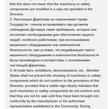
that this does not mean that the machinery or safety
components are modified in a way not specified in the
Directive.
2. Настоящая Директива не ограничивает права
Государств - членов устанавливать при должном
соблюдении Договора такие требования, которые они
посчитают необходимыми для обеспечения защиты
людей, особенно работников, при использовании
машинного оборудования или компонентов
безопасности, при условии, что модификация такого
машинного оборудования и компонентов безопасности
была произведена в соответствии с положениями
настоящей Директивы.
3. At trade fairs, exhibitions, demonstrations, etc., Member
States shall not prevent the showing of machinery or safety
components which do not conform to the provisions of this
Directive, provided that a visible sign clearly indicates that
such machinery or safety components do not conform and
that they are not for sale until they have been brought into
conformity by the manufacturer or his authorised
representative established in the Community. During