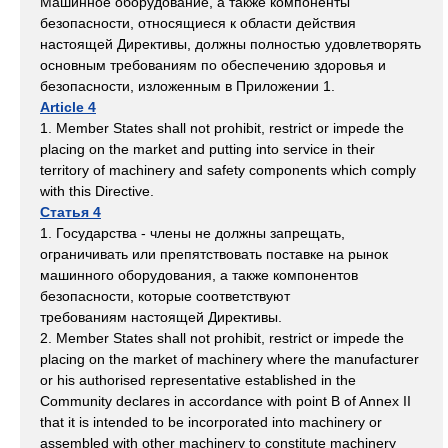
Машинное оборудование, а также компоненты
безопасности, относящиеся к области действия
настоящей Директивы, должны полностью удовлетворять
основным требованиям по обеспечению здоровья и
безопасности, изложенным в Приложении 1.
Article 4
1. Member States shall not prohibit, restrict or impede the
placing on the market and putting into service in their
territory of machinery and safety components which comply
with this Directive.
Статья 4
1. Государства - члены не должны запрещать,
ограничивать или препятствовать поставке на рынок
машинного оборудования, а также компонентов
безопасности, которые соответствуют
требованиям настоящей Директивы.
2. Member States shall not prohibit, restrict or impede the
placing on the market of machinery where the manufacturer
or his authorised representative established in the
Community declares in accordance with point B of Annex II
that it is intended to be incorporated into machinery or
assembled with other machinery to constitute machinery