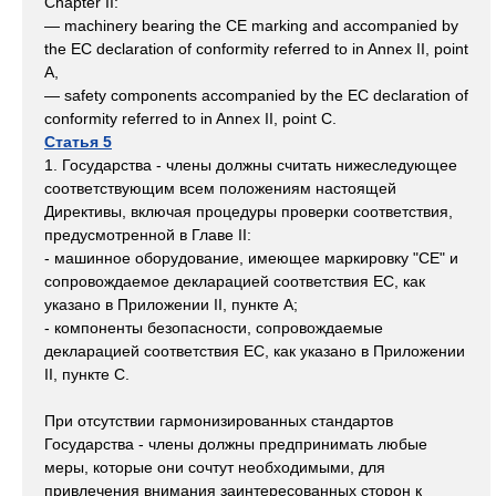
Chapter II:
— machinery bearing the CE marking and accompanied by
the EC declaration of conformity referred to in Annex II, point
A,
— safety components accompanied by the EC declaration of
conformity referred to in Annex II, point C.
Статья 5
1. Государства - члены должны считать нижеследующее
соответствующим всем положениям настоящей
Директивы, включая процедуры проверки соответствия,
предусмотренной в Главе II:
- машинное оборудование, имеющее маркировку "СЕ" и
сопровождаемое декларацией соответствия ЕС, как
указано в Приложении II, пункте A;
- компоненты безопасности, сопровождаемые
декларацией соответствия ЕС, как указано в Приложении
II, пункте C.
При отсутствии гармонизированных стандартов
Государства - члены должны предпринимать любые
меры, которые они сочтут необходимыми, для
привлечения внимания заинтересованных сторон к