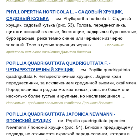
Насекомые - вредители сельского хозяйства Дальнего Востока
PHYLLOPERTHA HORTICOLA L. - САДОВЫЙ ХРУЩИК,
САДОВЫЙ КУЗЬКА
— см. Phyllopertha horticola L. Садовый
хрущик, садовый кузька (рис. 53). Голова, переднеспинка,
щиток и пигидий зеленые, блестящие; надкрылья буро желтые,
буро красные, реже темно синие или черные; низ черно
зеленый. Тело в густых торчащих черных… …
Насекомые -
вредители сельского хозяйства Дальнего Востока
POPILLIA QUADRIGUTTATA QUADRIGUTTATA F. -
ЧЕТЫРЕХТОЧЕЧНЫЙ ХРУЩИК
— см. Popillia quadriguttata
quadriguttata F. Четырехточечный хрущик . Задний край
переднеспинки, за исключением срединной выемки, окаймлен.
Переднеспинка в редких мелких точках, лишь по бокам они
несколько более густые и крупные, но несливающиеся …
Насекомые - вредители сельского хозяйства Дальнего Востока
POPILLIA QUADRIGUTTATA JAPONICA NEWMANN -
ЯПОНСКИЙ ХРУЩИК
— см. Popillia quadriguttata japonica
Newmann Японский хрущик (рис. 54). Близок к предыдущему
подвиду, но отличается окраской переднеспинки, которая в