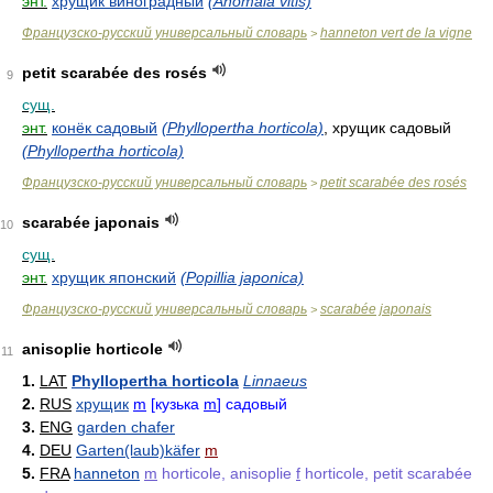
энт.
хрущик виноградный
(Anomala vitis)
Французско-русский универсальный словарь
hanneton vert de la vigne
>
petit scarabée des rosés
9
сущ.
энт.
конёк садовый
(Phyllopertha horticola)
, хрущик садовый
(Phyllopertha horticola)
Французско-русский универсальный словарь
petit scarabée des rosés
>
scarabée japonais
10
сущ.
энт.
хрущик японский
(Popillia japonica)
Французско-русский универсальный словарь
scarabée japonais
>
anisoplie horticole
11
1.
LAT
Phyllopertha horticola
Linnaeus
2.
RUS
хрущик
m
[кузька
m
] садовый
3.
ENG
garden chafer
4.
DEU
Garten(laub)käfer
m
5.
FRA
hanneton
m
horticole, anisoplie
f
horticole, petit scarabée