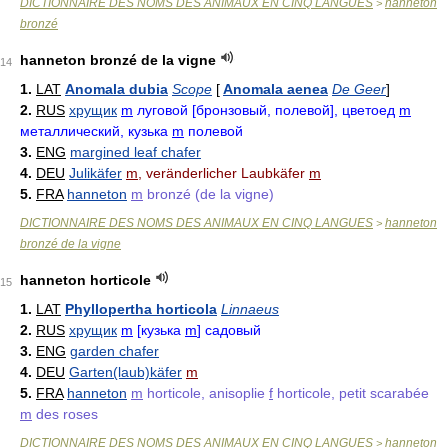
DICTIONNAIRE DES NOMS DES ANIMAUX EN CINQ LANGUES
hanneton
>
bronzé
hanneton bronzé de la vigne
14
1.
LAT
Anomala dubia
Scope
[
Anomala aenea
De Geer
]
2.
RUS
хрущик
m
луговой [бронзовый, полевой], цветоед
m
металлический, кузька
m
полевой
3.
ENG
margined leaf chafer
4.
DEU
Julikäfer
m
, veränderlicher Laubkäfer
m
5.
FRA
hanneton
m
bronzé (de la vigne)
DICTIONNAIRE DES NOMS DES ANIMAUX EN CINQ LANGUES
hanneton
>
bronzé de la vigne
hanneton horticole
15
1.
LAT
Phyllopertha horticola
Linnaeus
2.
RUS
хрущик
m
[кузька
m
] садовый
3.
ENG
garden chafer
4.
DEU
Garten(laub)käfer
m
5.
FRA
hanneton
m
horticole, anisoplie
f
horticole, petit scarabée
m
des roses
DICTIONNAIRE DES NOMS DES ANIMAUX EN CINQ LANGUES
hanneton
>