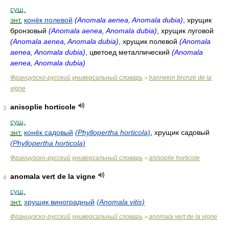
сущ.
энт.
конёк полевой
(Anomala aenea, Anomala dubia)
, хрущик
бронзовый
(Anomala aenea, Anomala dubia)
, хрущик луговой
(Anomala aenea, Anomala dubia)
, хрущик полевой
(Anomala
aenea, Anomala dubia)
, цветоед металлический
(Anomala
aenea, Anomala dubia)
Французско-русский универсальный словарь
hanneton bronzé de la
>
vigne
anisoplie horticole
3
сущ.
энт.
конёк садовый
(Phyllopertha horticola)
, хрущик садовый
(Phyllopertha horticola)
Французско-русский универсальный словарь
anisoplie horticole
>
anomala vert de la vigne
4
сущ.
энт.
хрущик виноградный
(Anomala vitis)
Французско-русский универсальный словарь
anomala vert de la vigne
>