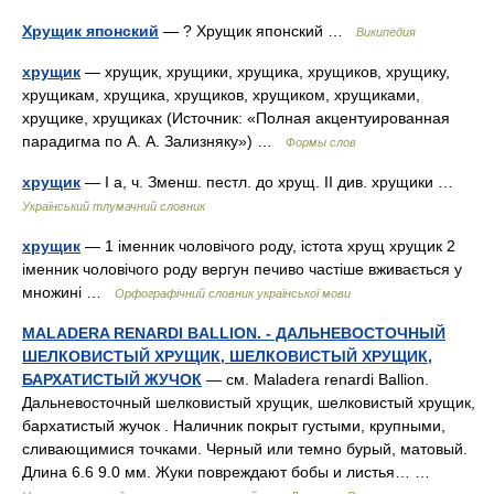
Хрущик японский
— ? Хрущик японский …
Википедия
хрущик
— хрущик, хрущики, хрущика, хрущиков, хрущику,
хрущикам, хрущика, хрущиков, хрущиком, хрущиками,
хрущике, хрущиках (Источник: «Полная акцентуированная
парадигма по А. А. Зализняку») …
Формы слов
хрущик
— I а, ч. Зменш. пестл. до хрущ. II див. хрущики …
Український тлумачний словник
хрущик
— 1 іменник чоловічого роду, істота хрущ хрущик 2
іменник чоловічого роду вергун печиво частіше вживається у
множині …
Орфографічний словник української мови
MALADERA RENARDI BALLION. - ДАЛЬНЕВОСТОЧНЫЙ
ШЕЛКОВИСТЫЙ ХРУЩИК, ШЕЛКОВИСТЫЙ ХРУЩИК,
БАРХАТИСТЫЙ ЖУЧОК
— см. Maladera renardi Ballion.
Дальневосточный шелковистый хрущик, шелковистый хрущик,
бархатистый жучок . Наличник покрыт густыми, крупными,
сливающимися точками. Черный или темно бурый, матовый.
Длина 6.6 9.0 мм. Жуки повреждают бобы и листья… …