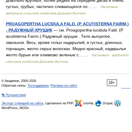
довольно крупных, более редких на середине диска и очень
густых, грубых, частично сливающихся по… …
Насекомые -
вредители сельского хозяйства Дальнего Востока
PROAGOPERTHA LUCIDULA FALD. (P. ACUTISTERNA FAIRM.)
- РАДУЖНЫЙ ХРУЩИК
— см. Proagopertha lucidula Fald. (P.
acutisterna Fairm.) Радужный хрущик . Тело выпуклое,
овальное. Весь, кроме голых надкрылий, в густых, длинных,
торчащих, желто серых волосках. Медно красный, надкрылья
желто бурые или оливково зеленые с… …
Насекомые - вредители
сельского хозяйства Дальнего Востока
© Академик, 2000-2026
18+
Обратная связь:
Техподдержка
,
Реклама на сайте
👣 Путешествия
Экспорт словарей на сайты
, сделанные на PHP,
Joomla,
Drupal,
WordPress, MODx.