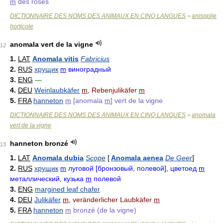
m
des roses
DICTIONNAIRE DES NOMS DES ANIMAUX EN CINQ LANGUES
anisoplie
>
horticole
anomala vert de la vigne
12
1.
LAT
Anomala vitis
Fabricius
2.
RUS
хрущик
m
виноградный
3.
ENG
—
4.
DEU
Weinlaubkäfer
m
, Rebenjulikäfer
m
5.
FRA
hanneton
m
[anomala
m
] vert de la vigne
DICTIONNAIRE DES NOMS DES ANIMAUX EN CINQ LANGUES
anomala
>
vert de la vigne
hanneton bronzé
13
1.
LAT
Anomala dubia
Scope
[
Anomala aenea
De Geer
]
2.
RUS
хрущик
m
луговой [бронзовый, полевой], цветоед
m
металлический, кузька
m
полевой
3.
ENG
margined leaf chafer
4.
DEU
Julikäfer
m
, veränderlicher Laubkäfer
m
5.
FRA
hanneton
m
bronzé (de la vigne)