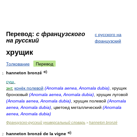
Перевод:
с французского
с русского на
на русский
французский
хрущик
Толкование
Перевод
hanneton bronzé
1
сущ.
энт.
конёк полевой
(Anomala aenea, Anomala dubia)
, хрущик
бронзовый
(Anomala aenea, Anomala dubia)
, хрущик луговой
(Anomala aenea, Anomala dubia)
, хрущик полевой
(Anomala
aenea, Anomala dubia)
, цветоед металлический
(Anomala
aenea, Anomala dubia)
Французско-русский универсальный словарь
hanneton bronzé
>
hanneton bronzé de la vigne
2