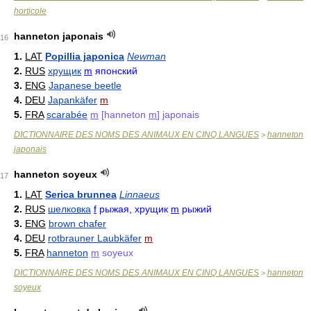
horticole
hanneton japonais
16
1.
LAT
Popillia japonica
Newman
2.
RUS
хрущик
m
японский
3.
ENG
Japanese beetle
4.
DEU
Japankäfer
m
5.
FRA
scarabée
m
[hanneton
m
] japonais
DICTIONNAIRE DES NOMS DES ANIMAUX EN CINQ LANGUES
hanneton
>
japonais
hanneton soyeux
17
1.
LAT
Serica brunnea
Linnaeus
2.
RUS
шелковка
f
рыжая, хрущик
m
рыжий
3.
ENG
brown chafer
4.
DEU
rotbrauner Laubkäfer
m
5.
FRA
hanneton
m
soyeux
DICTIONNAIRE DES NOMS DES ANIMAUX EN CINQ LANGUES
hanneton
>
soyeux