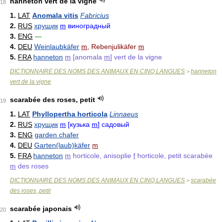
hanneton vert de la vigne
18
1.
LAT
Anomala vitis
Fabricius
2.
RUS
хрущик
m
виноградный
3.
ENG
—
4.
DEU
Weinlaubkäfer
m
, Rebenjulikäfer
m
5.
FRA
hanneton
m
[anomala
m
] vert de la vigne
DICTIONNAIRE DES NOMS DES ANIMAUX EN CINQ LANGUES
hanneton
>
vert de la vigne
scarabée des roses, petit
19
1.
LAT
Phyllopertha horticola
Linnaeus
2.
RUS
хрущик
m
[кузька
m
] садовый
3.
ENG
garden chafer
4.
DEU
Garten(laub)käfer
m
5.
FRA
hanneton
m
horticole, anisoplie
f
horticole, petit scarabée
m
des roses
DICTIONNAIRE DES NOMS DES ANIMAUX EN CINQ LANGUES
scarabée
>
des roses, petit
scarabée japonais
20