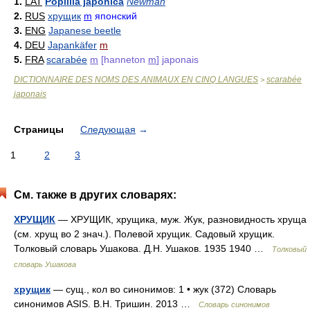
1.
LAT
Popillia japonica
Newman
2.
RUS
хрущик
m
японский
3.
ENG
Japanese beetle
4.
DEU
Japankäfer
m
5.
FRA
scarabée
m
[hanneton
m
] japonais
DICTIONNAIRE DES NOMS DES ANIMAUX EN CINQ LANGUES
scarabée
>
japonais
Страницы
Следующая
→
1
2
3
См. также в других словарях:
ХРУЩИК
— ХРУЩИК, хрущика, муж. Жук, разновидность хруща
(см. хрущ во 2 знач.). Полевой хрущик. Садовый хрущик.
Толковый словарь Ушакова. Д.Н. Ушаков. 1935 1940 …
Толковый
словарь Ушакова
хрущик
— сущ., кол во синонимов: 1 • жук (372) Словарь
синонимов ASIS. В.Н. Тришин. 2013 …
Словарь синонимов