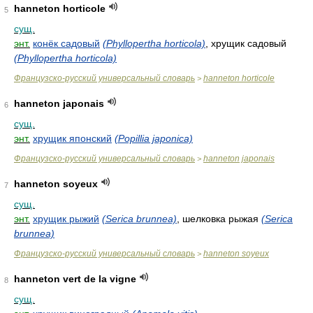
hanneton horticole
5
сущ.
энт.
конёк садовый
(Phyllopertha horticola)
, хрущик садовый
(Phyllopertha horticola)
Французско-русский универсальный словарь
hanneton horticole
>
hanneton japonais
6
сущ.
энт.
хрущик японский
(Popillia japonica)
Французско-русский универсальный словарь
hanneton japonais
>
hanneton soyeux
7
сущ.
энт.
хрущик рыжий
(Serica brunnea)
, шелковка рыжая
(Serica
brunnea)
Французско-русский универсальный словарь
hanneton soyeux
>
hanneton vert de la vigne
8
сущ.