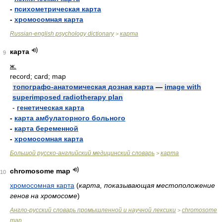
-
психометрическая карта
-
хромосомная карта
Russian-english psychology dictionary
карта
>
карта
9
ж.
record; card; map
топографо-анатомическая дозная карта
—
image with
superimposed radiotherapy plan
-
генетическая карта
-
карта амбулаторного больного
-
карта беременной
-
хромосомная карта
Большой русско-английский медицинский словарь
карта
>
chromosome map
10
хромосомная карта
(
карта, показывающая местоположение
генов на хромосоме
)
Англо-русский словарь промышленной и научной лексики
chromosome
>
map