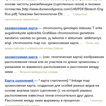
основе частоты рекомбинации (сцепленных генов) в геномах
потомства [http://www.dunwoodypress.com/148/PDF/Biotech Eng
Rus.pdf] Тематики биотехнологии EN… …
Справочник
технического переводчика
хромосомная карта
— chromosomų genolapis statusas T sritis
augalininkystė apibrėžtis Grafiškas chromosomos genetinės
sandaros vaizdas su genais, jų sekomis ir atstumais. atitikmenys:
angl. chromosome map rus. хромосомная карта …
Žemės ūkio
augalų selekcijos ir sėklininkystės terminų žodynas
хромосомная карта
— (син. генетическая карта) изображение
расположения генов или их участков по длине хромосомы с
указанием их взаимного расположения и расстояния между
ними …
Большой медицинский словарь
Карта сцеплений
— * карта счапленняў * linkage map
хромосомная карта, созданная для особей разных видов на
основе анализа групп сцепления (), на которой указано
расположение известных генов относительно друг друга.
Расстояния между ними выражены в процентах… …
Генетика.
Энциклопедический словарь