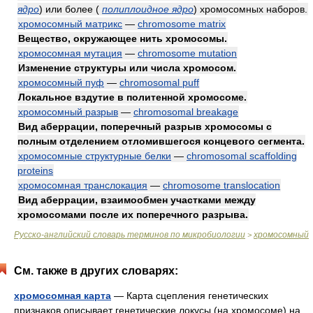
ядро
)
или более
(
полиплоидное ядро
)
хромосомных наборов.
хромосомный матрикс
—
chromosome matrix
Вещество, окружающее нить хромосомы.
хромосомная мутация
—
chromosome mutation
Изменение структуры или числа хромосом.
хромосомный пуф
—
chromosomal puff
Локальное вздутие в политенной хромосоме.
хромосомный разрыв
—
chromosomal breakage
Вид аберрации, поперечный разрыв хромосомы с
полным отделением отломившегося концевого сегмента.
хромосомные структурные белки
—
chromosomal scaffolding
proteins
хромосомная транслокация
—
chromosome translocation
Вид аберрации, взаимообмен участками между
хромосомами после их поперечного разрыва.
Русско-английский словарь терминов по микробиологии
хромосомный
>
См. также в других словарях:
хромосомная карта
— Карта сцепления генетических
признаков описывает генетические локусы (на хромосоме) на