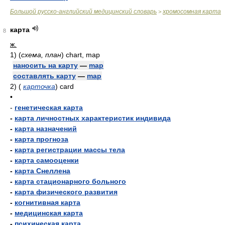
Большой русско-английский медицинский словарь
хромосомная карта
>
карта
8
ж.
1)
(
схема, план
)
chart, map
наносить на карту
—
map
составлять карту
—
map
2)
(
карточка
)
card
•
-
генетическая карта
-
карта личностных характеристик индивида
-
карта назначений
-
карта прогноза
-
карта регистрации массы тела
-
карта самооценки
-
карта Снеллена
-
карта стационарного больного
-
карта физического развития
-
когнитивная карта
-
медицинская карта
-
психическая карта