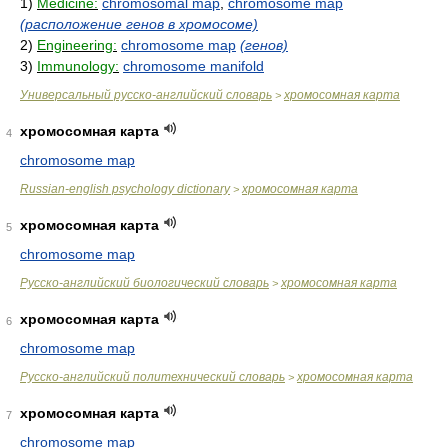
1)
Medicine:
chromosomal map
,
chromosome map
(расположение генов в хромосоме)
2)
Engineering:
chromosome map
(генов)
3)
Immunology:
chromosome manifold
Универсальный русско-английский словарь
хромосомная карта
>
хромосомная карта
4
chromosome map
Russian-english psychology dictionary
хромосомная карта
>
хромосомная карта
5
chromosome map
Русско-английский биологический словарь
хромосомная карта
>
хромосомная карта
6
chromosome map
Русско-английский политехнический словарь
хромосомная карта
>
хромосомная карта
7
chromosome map