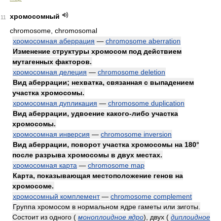
хромосомный
11
chromosome, chromosomal
хромосомная аберрация
—
chromosome aberration
Изменение структуры хромосом под действием
мутагенных факторов.
хромосомная делеция
—
chromosome deletion
Вид аберрации; нехватка, связанная с выпадением
участка хромосомы.
хромосомная дупликация
—
chromosome duplication
Вид аберрации, удвоение какого-либо участка
хромосомы.
хромосомная инверсия
—
chromosome inversion
Вид аберрации, поворот участка хромосомы на 180°
после разрыва хромосомы в двух местах.
хромосомная карта
—
chromosome map
Карта, показывающая местоположение генов на
хромосоме.
хромосомный комплемент
—
chromosome complement
Группа хромосом в нормальном ядре гаметы или зиготы.
Состоит из одного
(
моноплоидное ядро
)
, двух
(
диплоидное