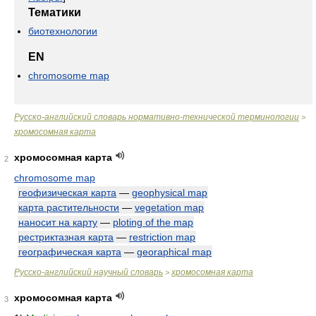
Тематики
биотехнологии
EN
chromosome map
Русско-английский словарь нормативно-технической терминологии
>
хромосомная карта
хромосомная карта
2
chromosome map
геофизическая карта
—
geophysical map
карта растительности
—
vegetation map
наносит на карту
—
ploting of the map
рестриктазная карта
—
restriction map
географическая карта
—
georaphical map
Русско-английский научный словарь
хромосомная карта
>
хромосомная карта
3