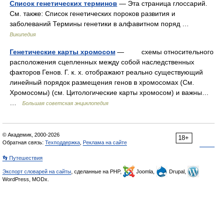
Список генетических терминов
— Эта страница глоссарий.
См. также: Список генетических пороков развития и
заболеваний Термины генетики в алфавитном поряд …
Википедия
Генетические карты хромосом
— схемы относительного
расположения сцепленных между собой наследственных
факторов Генов. Г. к. х. отображают реально существующий
линейный порядок размещения генов в хромосомах (См.
Хромосомы) (см. Цитологические карты хромосом) и важны…
…
Большая советская энциклопедия
© Академик, 2000-2026
18+
Обратная связь:
Техподдержка
,
Реклама на сайте
👣 Путешествия
Экспорт словарей на сайты
, сделанные на PHP,
Joomla,
Drupal,
WordPress, MODx.