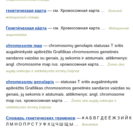
генетическая карта
— см. Хромосомная карта …
Большой
медицинский словарь
Генети́ческая ка́рта
— см. Хромосомная карта …
Медицинская
энциклопедия
chromosome map
— chromosomų genolapis statusas T sritis
augalininkystė apibrėžtis Grafiškas chromosomos genetinės
sandaros vaizdas su genais, jų sekomis ir atstumais. atitikmenys:
angl. chromosome map rus. хромосомная карта …
Žemės ūkio
augalų selekcijos ir sėklininkystės terminų žodynas
chromosomų genolapis
— statusas T sritis augalininkystė
apibrėžtis Grafiškas chromosomos genetinės sandaros vaizdas su
genais, jų sekomis ir atstumais. atitikmenys: angl. chromosome
map rus. хромосомная карта …
Žemės ūkio augalų selekcijos ir
sėklininkystės terminų žodynas
Словарь генетических терминов
— # А Б В Г Д Е Ё Ж З И Й К
Л М Н О П Р С Т У Ф Х Ц Ч Ш Щ Ы …
Википедия