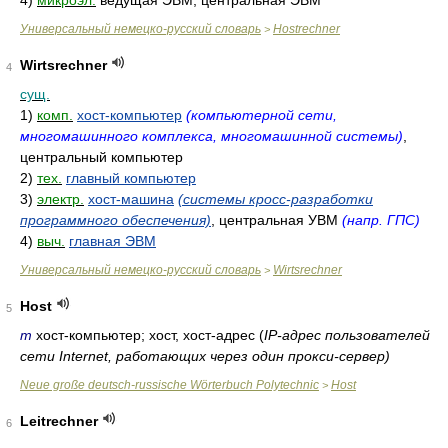
4)
микроэл.
ведущая ЭВМ, центральная ЭВМ
Универсальный немецко-русский словарь
Hostrechner
>
Wirtsrechner
4
сущ.
1)
комп.
хост-компьютер
(компьютерной сети,
многомашинного комплекса, многомашинной системы)
,
центральный компьютер
2)
тех.
главный компьютер
3)
электр.
хост-машина
(системы кросс-разработки
программного обеспечения)
, центральная УВМ
(напр. ГПС)
4)
выч.
главная ЭВМ
Универсальный немецко-русский словарь
Wirtsrechner
>
Host
5
m
хост-компьютер; хост, хост-адрес (
IP-адрес пользователей
сети Internet, работающих через один прокси-сервер)
Neue große deutsch-russische Wörterbuch Polytechnic
Host
>
Leitrechner
6