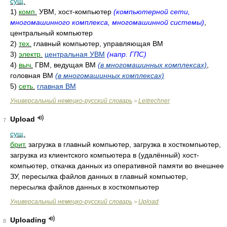
сущ.
1)
комп.
УВМ, хост-компьютер
(компьютерной сети,
многомашинного комплекса, многомашинной системы)
,
центральный компьютер
2)
тех.
главный компьютер, управляющая ВМ
3)
электр.
центральная УВМ
(напр. ГПС)
4)
выч.
ГВМ, ведущая ВМ
(в многомашинных комплексах)
,
головная ВМ
(в многомашинных комплексах)
5)
сеть.
главная ВМ
Универсальный немецко-русский словарь
Leitrechner
>
Upload
7
сущ.
брит.
загрузка в главный компьютер, загрузка в хосткомпьютер,
загрузка из клиентского компьютера в (удалённый) хост-
компьютер, откачка данных из оперативной памяти во внешнее
ЗУ, пересылка файлов данных в главный компьютер,
пересылка файлов данных в хосткомпьютер
Универсальный немецко-русский словарь
Upload
>
Uploading
8