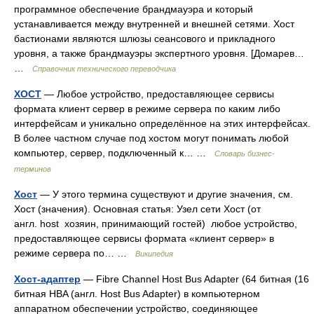
программное обеспечение брандмауэра и который
устанавливается между внутренней и внешней сетями. Хост
бастионами являются шлюзы сеансового и прикладного
уровня, а также брандмауэры экспертного уровня. [Домарев…
…
Справочник технического переводчика
ХОСТ
— Любое устройство, предоставляющее сервисы
формата клиент сервер в режиме сервера по каким либо
интерфейсам и уникально определённое на этих интерфейсах.
В более частном случае под хостом могут понимать любой
компьютер, сервер, подключенный к… …
Словарь бизнес-
терминов
Хост
— У этого термина существуют и другие значения, см.
Хост (значения). Основная статья: Узел сети Хост (от
англ. host хозяин, принимающий гостей) любое устройство,
предоставляющее сервисы формата «клиент сервер» в
режиме сервера по… …
Википедия
Хост-адаптер
— Fibre Channel Host Bus Adapter (64 битная (16
битная HBA (англ. Host Bus Adapter) в компьютерном
аппаратном обеспечении устройство, соединяющее