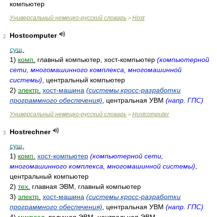
компьютер
Универсальный немецко-русский словарь
Host
>
Hostcomputer
2
сущ.
1)
комп.
главный компьютер, хост-компьютер
(компьютерной
сети, многомашинного комплекса, многомашинной
системы)
, центральный компьютер
2)
электр.
хост-машина
(системы кросс-разработки
программного обеспечения)
, центральная УВМ
(напр. ГПС)
Универсальный немецко-русский словарь
Hostcomputer
>
Hostrechner
3
сущ.
1)
комп.
хост-компьютер
(компьютерной сети,
многомашинного комплекса, многомашинной системы)
,
центральный компьютер
2)
тех.
главная ЭВМ, главный компьютер
3)
электр.
хост-машина
(системы кросс-разработки
программного обеспечения)
, центральная УВМ
(напр. ГПС)