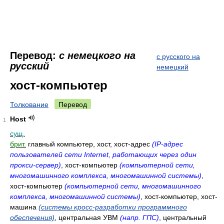
Перевод:
с немецкого на
с русского на
русский
немецкий
хост-компьютер
Толкование
Перевод
Host
1
сущ.
брит.
главный компьютер, хост, хост-адрес
(IP-адрес
пользователей сети Internet, работающих через один
прокси-сервер)
, хост-компьютер
(компьютерной сети,
многомашинного комплекса, многомашинной системы)
,
хост-компьютер
(компьютерной сети, многомашинного
комплекса, многомашинной системы)
, хост-компьютер, хост-
машина
(системы кросс-разработки программного
обеспечения)
, центральная УВМ
(напр. ГПС)
, центральный