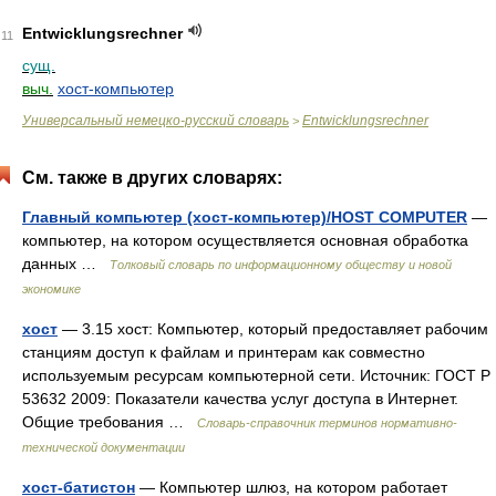
Entwicklungsrechner
11
сущ.
выч.
хост-компьютер
Универсальный немецко-русский словарь
Entwicklungsrechner
>
См. также в других словарях:
Главный компьютер (хост-компьютер)/HOST COMPUTER
—
компьютер, на котором осуществляется основная обработка
данных …
Толковый словарь по информационному обществу и новой
экономике
хост
— 3.15 хост: Компьютер, который предоставляет рабочим
станциям доступ к файлам и принтерам как совместно
используемым ресурсам компьютерной сети. Источник: ГОСТ Р
53632 2009: Показатели качества услуг доступа в Интернет.
Общие требования …
Словарь-справочник терминов нормативно-
технической документации
хост-батистон
— Компьютер шлюз, на котором работает