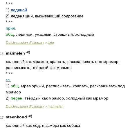
* * *
1)
ледяной
2)
леденящий, вызывающий содрогание
* * *
прил.
общ.
ледяной, ужасный, страшный, холодный
Dutch-russian dictionary
ijzig
>
marmelen
16
холодный как мрамор; крапать; раскрашивать под мрамор;
расписывать; твёрдый как мрамор
* * *
гл.
1)
общ.
мраморный, расписывать, крапать, раскрашивать под
мрамор
2)
перен.
твёрдый как мрамор, холодный как мрамор
Dutch-russian dictionary
marmelen
>
steenkoud
17
холодный как лёд; я замёрз как собака