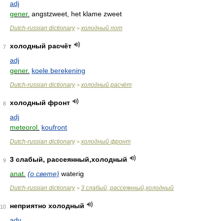
adj
gener.
angstzweet, het klame zweet
Dutch-russian dictionary
холодный пот
>
холодный расчёт
7
adj
gener.
koele berekening
Dutch-russian dictionary
холодный расчёт
>
холодный фронт
8
adj
meteorol.
koufront
Dutch-russian dictionary
холодный фронт
>
3 слабый, рассеянный,холодный
9
anat.
(о свете)
waterig
Dutch-russian dictionary
3 слабый, рассеянный,холодный
>
неприятно холодный
10
adv