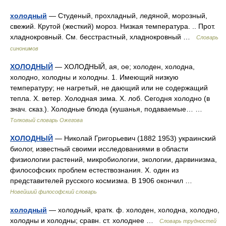
холодный
— Студеный, прохладный, ледяной, морозный,
свежий. Крутой (жесткий) мороз. Низкая температура. .. Прот.
хладнокровный. См. бесстрастный, хладнокровный …
Словарь
синонимов
ХОЛОДНЫЙ
— ХОЛОДНЫЙ, ая, ое; холоден, холодна,
холодно, холодны и холодны. 1. Имеющий низкую
температуру; не нагретый, не дающий или не содержащий
тепла. Х. ветер. Холодная зима. Х. лоб. Сегодня холодно (в
знач. сказ.). Холодные блюда (кушанья, подаваемые… …
Толковый словарь Ожегова
ХОЛОДНЫЙ
— Николай Григорьевич (1882 1953) украинский
биолог, известный своими исследованиями в области
физиологии растений, микробиологии, экологии, дарвинизма,
философских проблем естествознания. X. один из
представителей русского космизма. В 1906 окончил …
Новейший философский словарь
холодный
— холодный, кратк. ф. холоден, холодна, холодно,
холодны и холодны; сравн. ст. холоднее …
Словарь трудностей