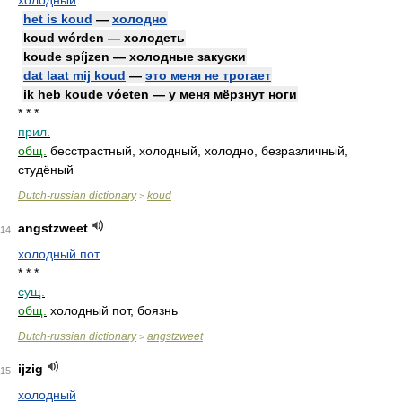
холодный
het is koud
—
холодно
koud wórden — холодеть
koude spíjzen — холодные закуски
dat laat mij koud
—
это меня не трогает
ik heb koude vóeten — у меня мёрзнут ноги
* * *
прил.
общ.
бесстрастный, холодный, холодно, безразличный,
студёный
Dutch-russian dictionary
koud
>
angstzweet
14
холодный пот
* * *
сущ.
общ.
холодный пот, боязнь
Dutch-russian dictionary
angstzweet
>
ijzig
15
холодный