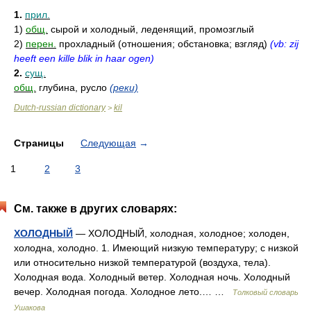
* * *
1.
прил.
1)
общ.
сырой и холодный, леденящий, промозглый
2)
перен.
прохладный (отношения; обстановка; взгляд)
(vb: zij
heeft een kille blik in haar ogen)
2.
сущ.
общ.
глубина, русло
(реки)
Dutch-russian dictionary
kil
>
Страницы
Следующая
→
1
2
3
См. также в других словарях:
ХОЛОДНЫЙ
— ХОЛОДНЫЙ, холодная, холодное; холоден,
холодна, холодно. 1. Имеющий низкую температуру; с низкой
или относительно низкой температурой (воздуха, тела).
Холодная вода. Холодный ветер. Холодная ночь. Холодный
вечер. Холодная погода. Холодное лето.… …
Толковый словарь
Ушакова