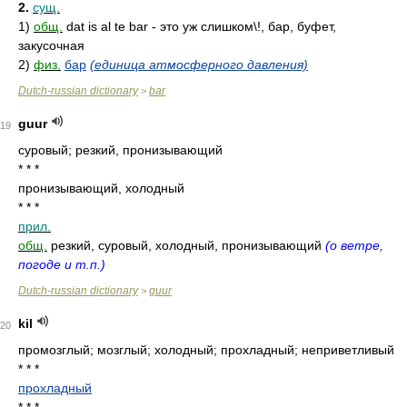
2.
сущ.
1)
общ.
dat is al te bar - это уж слишком\!, бар, буфет,
закусочная
2)
физ.
бар
(единица атмосферного давления)
Dutch-russian dictionary
bar
>
guur
19
суровый; резкий, пронизывающий
* * *
пронизывающий, холодный
* * *
прил.
общ.
резкий, суровый, холодный, пронизывающий
(о ветре,
погоде и т.п.)
Dutch-russian dictionary
guur
>
kil
20
промозглый; мозглый; холодный; прохладный; неприветливый
* * *
прохладный