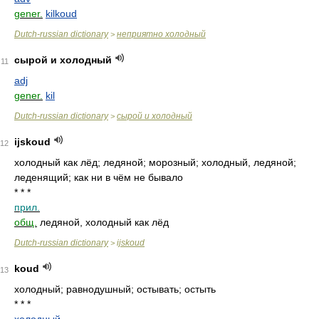
gener.
kilkoud
Dutch-russian dictionary
неприятно холодный
>
сырой и холодный
11
adj
gener.
kil
Dutch-russian dictionary
сырой и холодный
>
ijskoud
12
холодный как лёд; ледяной; морозный; холодный, ледяной;
леденящий; как ни в чём не бывало
* * *
прил.
общ.
ледяной, холодный как лёд
Dutch-russian dictionary
ijskoud
>
koud
13
холодный; равнодушный; остывать; остыть
* * *