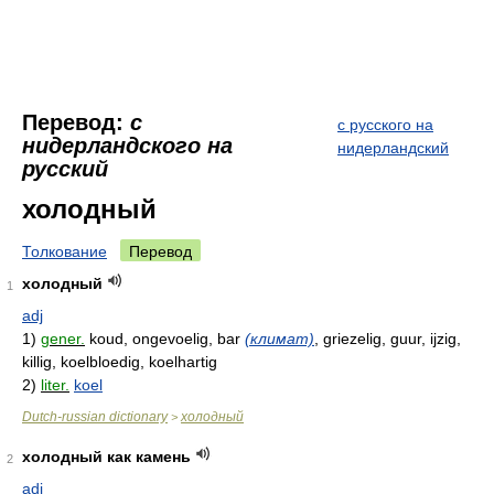
Перевод:
с
с русского на
нидерландского на
нидерландский
русский
холодный
Толкование
Перевод
холодный
1
adj
1)
gener.
koud, ongevoelig, bar
(климат)
, griezelig, guur, ijzig,
killig, koelbloedig, koelhartig
2)
liter.
koel
Dutch-russian dictionary
холодный
>
холодный как камень
2
adj