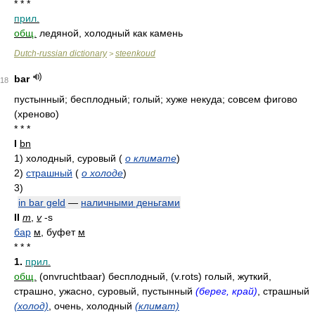
* * *
прил.
общ.
ледяной, холодный как камень
Dutch-russian dictionary
steenkoud
>
bar
18
пустынный; бесплодный; голый; хуже некуда; совсем фигово
(хреново)
* * *
I
bn
1)
холодный, суровый
(
о климате
)
2)
страшный
(
о холоде
)
3)
in bar geld
—
наличными деньгами
II
m
,
v
-s
бар
м
, буфет
м
* * *
1.
прил.
общ.
(onvruchtbaar) бесплодный, (v.rots) голый, жуткий,
страшно, ужасно, суровый, пустынный
(берег, край)
, страшный
(холод)
, очень, холодный
(климат)