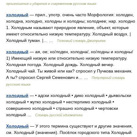
произношения и ударения в современном русском языке
холодный
— прил., употр. очень часто Морфология: холоден,
холодна, холодно, холодны и холодны; холоднее; нар. холодно
1. Холодным называют природное явление, объект, которые
имеют относительно низкую температуру. Холодный воздух. |
Холодный туман. |… …
Толковый словарь Дмитриева
холодный
— ая, ое; хо/лоден, холодна/, хо/лодны и холодны/
1) Имеющий низкую или относительно низкую температуру.
Холодная погода. Холодный дождь. Холодный вечер.
Холодный чай. Ты живой или как? спросил у Пучкова механик.
А ты? спросил Сергей Семенович и… …
Популярный словарь
русского языка
холодный
— • адски холодный • дико холодный • дьявольски
холодный • жутко холодный • нестерпимо холодный •
совершенно холодный • страшно холодный • чертовски
холодный …
Словарь русской идиоматики
Холодный
— У этого термина существуют и другие значения,
см. Холодный (значения). Посёлок городского типа Холодный