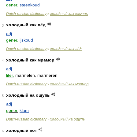
gener.
steenkoud
Dutch-russian dictionary
холодный как камень
>
холодный как лёд
3
adj
gener.
ijskoud
Dutch-russian dictionary
холодный как лёд
>
холодный как мрамор
4
adj
liter.
marmelen, marmeren
Dutch-russian dictionary
холодный как мрамор
>
холодный на ощупь
5
adj
gener.
klam
Dutch-russian dictionary
холодный на ощупь
>
холодный пот
6