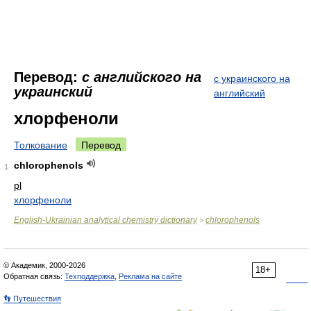
Перевод:
с английского на
с украинского на
украинский
английский
хлорфеноли
Толкование
Перевод
chlorophenols
1
pl
хлорфеноли
English-Ukrainian analytical chemistry dictionary
chlorophenols
>
© Академик, 2000-2026
18+
Обратная связь:
Техподдержка
,
Реклама на сайте
👣 Путешествия