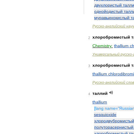
двухлористый
талл
однойодистый
талл
муравьинокислый
т
Русско
-
английский
нау
хлоробромистый
т
2
Chemistry:
thallium
ch
Универсальный
русско
-
хлоробромистый
т
3
thallium
chlorodibrom
Русско
-
английский
сло
таллий
4
thallium
[
lang
name
="
Russia
sesquioxide
хлородвубромисты
полуторасернистый
хлоробромистый
та