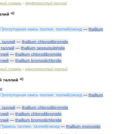
чный
словарь
двуфтористый
таллий
>
ллий
n
"]
полуторная
окись
таллия
;
таллий
(
оксид
—
thallium
й
таллий
—
thallium
chlorodibromide
таллий
—
thallium
sesquisulphide
ллий
—
thallium
chlorodibromide
ллий
—
thallium
bromodichloride
чный
словарь
однохлористый
таллий
>
й
таллий
de
n
"]
полуторная
окись
таллия
;
таллий
(
оксид
—
thallium
й
таллий
—
thallium
chlorodibromide
ллий
—
thallium
chlorodibromide
ллий
—
thallium
bromodichloride
n
"]
закись
таллия
;
таллий
(
оксид
—
thallium
monoxide