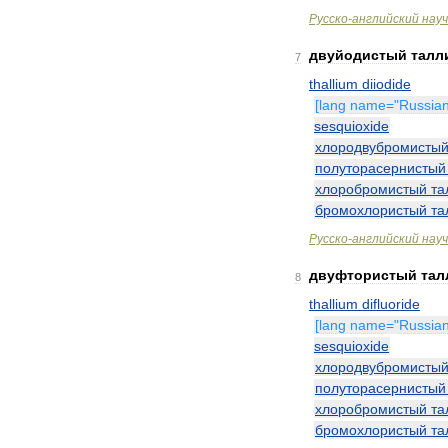
Русско
-
английский
нау
двуйодистый
талл
7
thallium
diiodide
[
lang
name
="
Russia
sesquioxide
хлородвубромисты
полуторасернистый
хлоробромистый
та
бромохлористый
та
Русско
-
английский
нау
двуфтористый
тал
8
thallium
difluoride
[
lang
name
="
Russia
sesquioxide
хлородвубромисты
полуторасернистый
хлоробромистый
та
бромохлористый
та