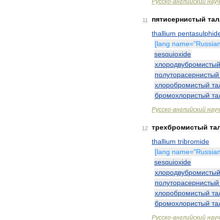
Русско
-
английский
нау
пятисернистый
та
11
thallium
pentasulphid
[
lang
name
="
Russia
sesquioxide
хлородвубромисты
полуторасернистый
хлоробромистый
та
бромохлористый
та
Русско
-
английский
нау
трехбромистый
та
12
thallium
tribromide
[
lang
name
="
Russia
sesquioxide
хлородвубромисты
полуторасернистый
хлоробромистый
та
бромохлористый
та
Русско
-
английский
нау