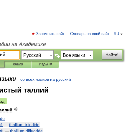
Запомнить сайт
Словарь на свой сайт
RU
едии на Академике
Найти!
Книги
Игры ⚽
 языки
со всех языков на русский
истый таллий
од
аллий
ide
ий
—
thallium
triiodide
ий
—
thallium
difluoride