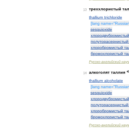
треххлористый
та
13
thallium
trichloride
[
lang
name
="
Russia
sesquioxide
хлородвубромисты
полуторасернистый
хлоробромистый
та
бромохлористый
та
Русско
-
английский
нау
алкоголят
таллия
14
thallium
alcoholate
[
lang
name
="
Russia
sesquioxide
хлородвубромисты
полуторасернистый
хлоробромистый
та
бромохлористый
та
Русско
-
английский
нау