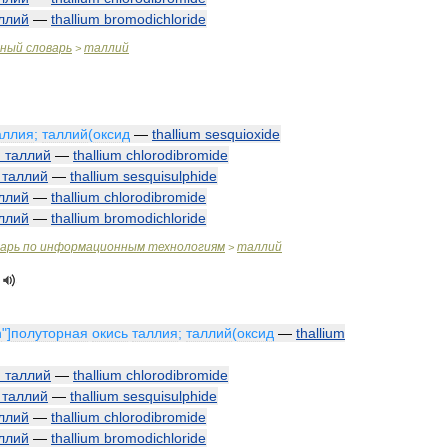
ллий
—
thallium
bromodichloride
чный
словарь
таллий
>
аллия
;
таллий
(
оксид
—
thallium
sesquioxide
й
таллий
—
thallium
chlorodibromide
таллий
—
thallium
sesquisulphide
ллий
—
thallium
chlorodibromide
ллий
—
thallium
bromodichloride
варь
по
информационным
технологиям
таллий
>
n
"]
полуторная
окись
таллия
;
таллий
(
оксид
—
thallium
й
таллий
—
thallium
chlorodibromide
таллий
—
thallium
sesquisulphide
ллий
—
thallium
chlorodibromide
ллий
—
thallium
bromodichloride