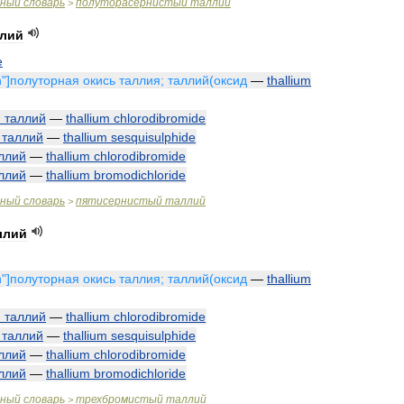
чный
словарь
полуторасернистый
таллий
>
ллий
e
n
"]
полуторная
окись
таллия
;
таллий
(
оксид
—
thallium
й
таллий
—
thallium
chlorodibromide
таллий
—
thallium
sesquisulphide
ллий
—
thallium
chlorodibromide
ллий
—
thallium
bromodichloride
чный
словарь
пятисернистый
таллий
>
ллий
n
"]
полуторная
окись
таллия
;
таллий
(
оксид
—
thallium
й
таллий
—
thallium
chlorodibromide
таллий
—
thallium
sesquisulphide
ллий
—
thallium
chlorodibromide
ллий
—
thallium
bromodichloride
чный
словарь
трехбромистый
таллий
>