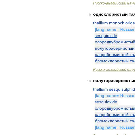
Русско
-
английский
нау
однохлористый
та
9
thallium
monochloride
[
lang
name
="
Russia
sesquioxide
хлородвубромисты
полуторасернистый
хлоробромистый
та
бромохлористый
та
Русско
-
английский
нау
полуторасернисты
10
thallium
sesquisulphi
[
lang
name
="
Russia
sesquioxide
хлородвубромисты
хлоробромистый
та
бромохлористый
та
[
lang
name
="
Russia