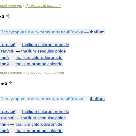
чный
словарь
бромистый
таллий
>
ий
n
"]
полуторная
окись
таллия
;
таллий
(
оксид
—
thallium
й
таллий
—
thallium
chlorodibromide
таллий
—
thallium
sesquisulphide
ллий
—
thallium
chlorodibromide
ллий
—
thallium
bromodichloride
чный
словарь
двуйодистый
таллий
>
лий
n
"]
полуторная
окись
таллия
;
таллий
(
оксид
—
thallium
й
таллий
—
thallium
chlorodibromide
таллий
—
thallium
sesquisulphide
ллий
—
thallium
chlorodibromide
ллий
—
thallium
bromodichloride