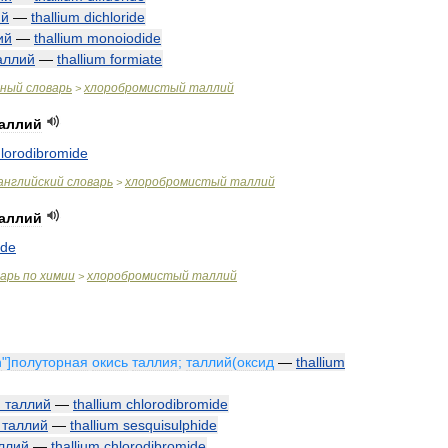
ий
—
thallium
dichloride
ий
—
thallium
monoiodide
аллий
—
thallium
formiate
чный
словарь
хлоробромистый
таллий
>
аллий
lorodibromide
английский
словарь
хлоробромистый
таллий
>
аллий
ide
варь
по
химии
хлоробромистый
таллий
>
n
"]
полуторная
окись
таллия
;
таллий
(
оксид
—
thallium
й
таллий
—
thallium
chlorodibromide
таллий
—
thallium
sesquisulphide
ллий
—
thallium
chlorodibromide