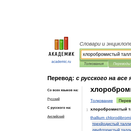
Словари и энциклоп
academic.ru
Толкования
Переводы
Перевод:
с русского на все
хлоробром
Со всех языков на:
Русский
Толкование
Перев
С русского на:
хлоробромистый
т
1
Английский
thallium
chlorodibrom
трехйодистый
талл
двуфтористый
талл