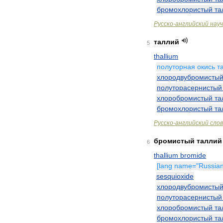
бромохлористый
та
Русско
-
английский
нау
таллий
5
thallium
полуторная
окись
т
хлородвубромисты
полуторасернистый
хлоробромистый
та
бромохлористый
та
Русско
-
английский
сло
бромистый
таллий
6
thallium
bromide
[
lang
name
="
Russia
sesquioxide
хлородвубромисты
полуторасернистый
хлоробромистый
та
бромохлористый
та