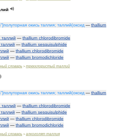
ллий
n
"]
полуторная
окись
таллия
;
таллий
(
оксид
—
thallium
й
таллий
—
thallium
chlorodibromide
таллий
—
thallium
sesquisulphide
ллий
—
thallium
chlorodibromide
ллий
—
thallium
bromodichloride
чный
словарь
треххлористый
таллий
>
n
"]
полуторная
окись
таллия
;
таллий
(
оксид
—
thallium
й
таллий
—
thallium
chlorodibromide
таллий
—
thallium
sesquisulphide
ллий
—
thallium
chlorodibromide
ллий
—
thallium
bromodichloride
чный
словарь
алкоголят
таллия
>