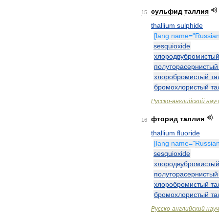
сульфид
таллия
15
thallium
sulphide
[
lang
name
="
Russia
sesquioxide
хлородвубромисты
полуторасернистый
хлоробромистый
та
бромохлористый
та
Русско
-
английский
нау
фторид
таллия
16
thallium
fluoride
[
lang
name
="
Russia
sesquioxide
хлородвубромисты
полуторасернистый
хлоробромистый
та
бромохлористый
та
Русско
-
английский
нау