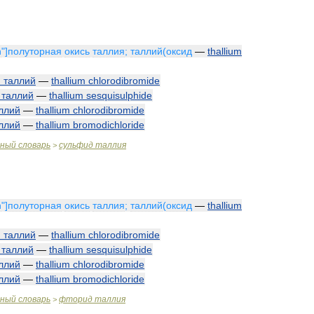
n
"]
полуторная
окись
таллия
;
таллий
(
оксид
—
thallium
й
таллий
—
thallium
chlorodibromide
таллий
—
thallium
sesquisulphide
ллий
—
thallium
chlorodibromide
ллий
—
thallium
bromodichloride
чный
словарь
сульфид
таллия
>
n
"]
полуторная
окись
таллия
;
таллий
(
оксид
—
thallium
й
таллий
—
thallium
chlorodibromide
таллий
—
thallium
sesquisulphide
ллий
—
thallium
chlorodibromide
ллий
—
thallium
bromodichloride
чный
словарь
фторид
таллия
>