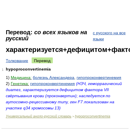
Перевод:
со всех языков на
с русского на все
русский
языки
характеризуется+дефицитом+факт
Толкование
Перевод
hypoproconvertinemia
1
1)
Медицина:
болезнь Александера
,
гипопроконвертинемия
2)
Генетика:
гипопроконвертинемия
(НЗЧ, геморрагический
диатез, характеризуется дефицитом фактора VII
свёртывания крови (проконвертин); наследуется по
аутосомно-рецессивному типу, ген F7 локализован на
участке q34 хромосомы 13)
Универсальный англо-русский словарь
hypoproconvertinemia
>