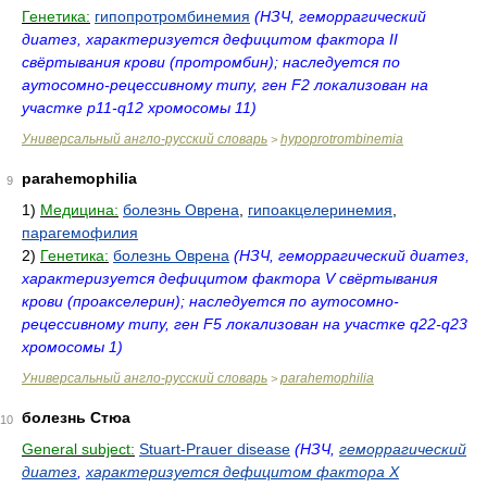
Генетика:
гипопротромбинемия
(НЗЧ, геморрагический
диатез, характеризуется дефицитом фактора II
свёртывания крови (протромбин); наследуется по
аутосомно-рецессивному типу, ген F2 локализован на
участке p11-q12 хромосомы 11)
Универсальный англо-русский словарь
hypoprotrombinemia
>
parahemophilia
9
1)
Медицина:
болезнь Оврена
,
гипоакцелеринемия
,
парагемофилия
2)
Генетика:
болезнь Оврена
(НЗЧ, геморрагический диатез,
характеризуется дефицитом фактора V свёртывания
крови (проакселерин); наследуется по аутосомно-
рецессивному типу, ген F5 локализован на участке q22-q23
хромосомы 1)
Универсальный англо-русский словарь
parahemophilia
>
болезнь Стюа
10
General subject:
Stuart-Prauer disease
(НЗЧ,
геморрагический
диатез
,
характеризуется дефицитом фактора Х