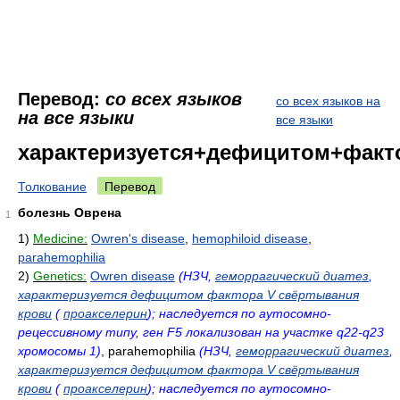
Перевод:
со всех языков
со всех языков на
на все языки
все языки
характеризуется+дефицитом+факт
Толкование
Перевод
болезнь Оврена
1
1)
Medicine:
Owren's disease
,
hemophiloid disease
,
parahemophilia
2)
Genetics:
Owren disease
(НЗЧ,
геморрагический диатез
,
характеризуется дефицитом фактора V свёртывания
крови
(
проакселерин
); наследуется по аутосомно-
рецессивному типу, ген F5 локализован на участке q22-q23
хромосомы 1)
, parahemophilia
(НЗЧ,
геморрагический диатез
,
характеризуется дефицитом фактора V свёртывания
крови
(
проакселерин
); наследуется по аутосомно-