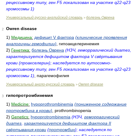
рецессивному типу, ген F5 локализован на участке q22-q23
хромосомы 1)
Универсальный русско-английский словарь
болезнь Оврена
>
Owren disease
2
1)
Медицина:
дефицит V фактора
(клинические проявления
аналогичны гемофилии)
, гипоакцелеринемия
2)
Генетика:
болезнь Оврена
(НЗЧ, геморрагический диатез,
характеризуется дефицитом фактора V свёртывания
крови (проакселерин); наследуется по аутосомно-
рецессивному типу, ген F5 локализован на участке q22-q23
хромосомы 1)
, парагемофилия
Универсальный англо-русский словарь
Owren disease
>
гипопротромбинемия
3
1)
Medicine:
hypoprothrombinemia
(пониженное содержание
протромбина в крови)
, prothrombinopenia
2)
Genetics:
hypoprotrombinemia
(НЗЧ,
геморрагический
диатез
,
характеризуется дефицитом фактора II
свёртывания крови
(
протромбин
); наследуется по