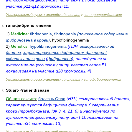
аутосомно-рецессивному типу, ген F2 локализован на
участке p11-q12 хромосомы 11)
Универсальный русско-английский словарь
гипопротромбинемия
>
гипофибриногенемия
4
1)
Medicine:
fibrinopenia
,
fibrinopenia
(пониженное содержание
фибриногена в крови)
, hypofibrinogenemia
2)
Genetics:
hypofibrinogenemia
(НЗЧ,
геморрагический
диатез
;
характеризуется дефицитом фактора I
свёртывания крови
(
фибриноген
); наследуется по
аутосомно-рецессивному типу, кластер генов F1
локализован на участке q28 хромосомы 4)
Универсальный русско-английский словарь
гипофибриногенемия
>
Stuart-Prauer disease
5
Общая лексика:
болезнь Стюа
(НЗЧ, геморрагический диатез,
характеризуется дефицитом фактора Х свёртывания
крови (тромбокиназа, КФ 3. 4. 21. 6) и наследуется по
аутосомно-рецессивному типу, ген F10 локализован на
участке q34 хромосомы 13)