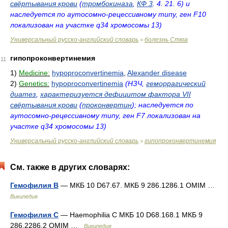
свёртывания крови
(
тромбокиназа
,
КФ 3
. 4. 21. 6) и
наследуется по аутосомно-рецессивному типу, ген F10
локализован на участке q34 хромосомы 13)
Универсальный русско-английский словарь
болезнь Стюа
>
гипопроконвертинемия
11
1)
Medicine:
hypoproconvertinemia
,
Alexander disease
2)
Genetics:
hypoproconvertinemia
(НЗЧ,
геморрагический
диатез
,
характеризуется дефицитом фактора VII
свёртывания крови
(
проконвертин
); наследуется по
аутосомно-рецессивному типу, ген F7 локализован на
участке q34 хромосомы 13)
Универсальный русско-английский словарь
гипопроконвертинемия
>
См. также в других словарях:
Гемофилия B
— МКБ 10 D67.67. МКБ 9 286.1286.1 OMIM …
Википедия
Гемофилия C
— Haemophilia C МКБ 10 D68.168.1 МКБ 9
286.2286.2 OMIM …
Википедия