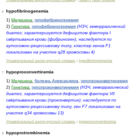
Универсальный англо-русский словарь
Stuart-Prauer disease
>
hypofibrinogenemia
6
1)
Медицина:
гипофибриногенемия
2)
Генетика:
гипофибриногенемия
(НЗЧ, геморрагический
диатез; характеризуется дефицитом фактора I
свёртывания крови (фибриноген); наследуется по
аутосомно-рецессивному типу, кластер генов F1
локализован на участке q28 хромосомы 4)
Универсальный англо-русский словарь
hypofibrinogenemia
>
hypoproconvertinemia
7
1)
Медицина:
болезнь Александера
,
гипопроконвертинемия
2)
Генетика:
гипопроконвертинемия
(НЗЧ, геморрагический
диатез, характеризуется дефицитом фактора VII
свёртывания крови (проконвертин); наследуется по
аутосомно-рецессивному типу, ген F7 локализован на
участке q34 хромосомы 13)
Универсальный англо-русский словарь
hypoproconvertinemia
>
hypoprotrombinemia
8