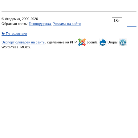
© Академик, 2000-2026
18+
Обратная связь:
Техподдержка
,
Реклама на сайте
👣 Путешествия
Экспорт словарей на сайты
, сделанные на PHP,
Joomla,
Drupal,
WordPress, MODx.