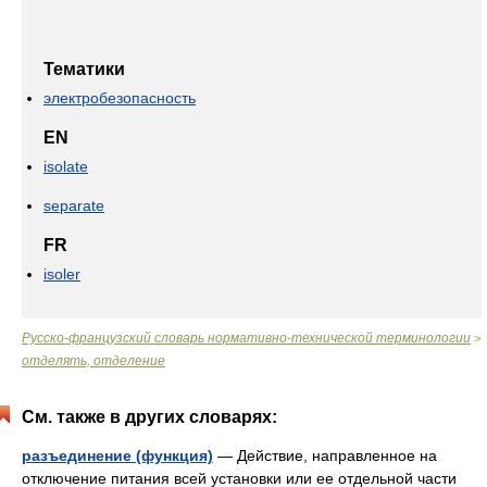
Тематики
электробезопасность
EN
isolate
separate
FR
isoler
Русско-французский словарь нормативно-технической терминологии
>
отделять, отделение
См. также в других словарях:
разъединение (функция)
— Действие, направленное на
отключение питания всей установки или ее отдельной части