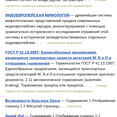
Словарь-
справочник терминов нормативно-технической документации
ИНДОЕВРОПЕЙСКАЯ МИФОЛОГИЯ
— древнейшая система
мифологических представлений предков современных
индоевропейских народов, реконструируемая с помощью
сравнительно исторического исследования отражений этой
системы в исторически засвидетельствованных отдельных
индоевропейских… …
Энциклопедия мифологии
ГОСТ Р 41.13-2007: Единообразные предписания,
касающиеся транспортных средств категорий М, N и О в
отношении торможения
— Терминология ГОСТ Р 41.13 2007:
Единообразные предписания, касающиеся транспортных
средств категорий М, N и О в отношении торможения оригинал
документа: 2.11 автоматическое торможение (automatic
braking): Торможение прицепа или прицепов,… …
Словарь-
справочник терминов нормативно-технической документации
Возможности браузера Opera
— Содержание 1 Отображение
страниц 1.1 Масштаб страницы …
Википедия
Speed dial
— Содержание 1 Отображение страниц 1.1