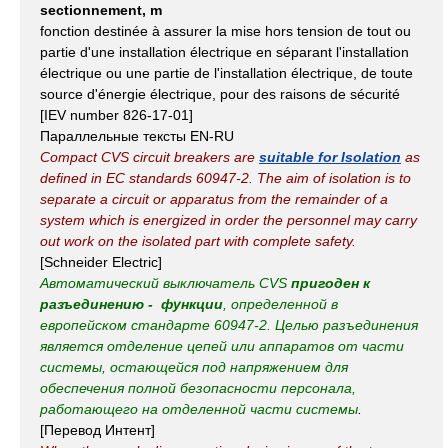
sectionnement, m
fonction destinée à assurer la mise hors tension de tout ou
partie d'une installation électrique en séparant l'installation
électrique ou une partie de l'installation électrique, de toute
source d'énergie électrique, pour des raisons de sécurité
[IEV number 826-17-01]
Параллельные тексты EN-RU
Compact CVS circuit breakers are
suitable for Isolation
as
defined in EC standards 60947-2. The aim of isolation is to
separate a circuit or apparatus from the remainder of a
system which is energized in order the personnel may carry
out work on the isolated part with complete safety.
[Schneider Electric]
Автоматический выключатель CVS
пригоден к
разъединению - функции
, определенной в
европейском стандарте 60947-2. Целью разъединения
является отделение цепей или аппаратов от части
системы, остающейся под напряжением для
обеспечения полной безопасности персонала,
работающего на отделенной части системы
.
[Перевод Интент]