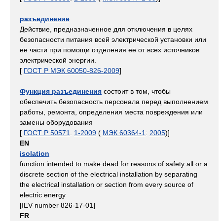
разъединение
Действие, предназначенное для отключения в целях
безопасности питания всей электрической установки или
ее части при помощи отделения ее от всех источников
электрической энергии.
[
ГОСТ Р МЭК 60050-826-2009
]
Функция разъединения
состоит в том, чтобы
обеспечить безопасность персонала перед выполнением
работы, ремонта, определения места повреждения или
замены оборудования
[
ГОСТ Р 50571
.
1-2009
(
МЭК 60364-1
:
2005
)]
EN
isolation
function intended to make dead for reasons of safety all or a
discrete section of the electrical installation by separating
the electrical installation or section from every source of
electric energy
[IEV number 826-17-01]
FR