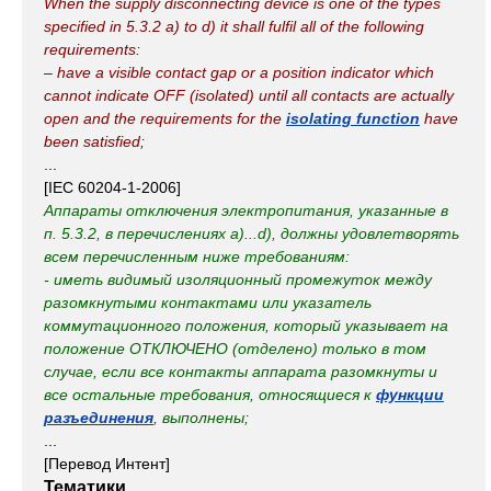
When the supply disconnecting device is one of the types
specified in 5.3.2 a) to d) it shall fulfil all of the following
requirements:
– have a visible contact gap or a position indicator which
cannot indicate OFF (isolated) until all contacts are actually
open and the requirements for the
isolating function
have
been satisfied;
...
[IEC 60204-1-2006]
Аппараты отключения электропитания, указанные в
п. 5.3.2, в перечислениях а)...d), должны удовлетворять
всем перечисленным ниже требованиям:
- иметь видимый изоляционный промежуток между
разомкнутыми контактами или указатель
коммутационного положения, который указывает на
положение ОТКЛЮЧЕНО (отделено) только в том
случае, если все контакты аппарата разомкнуты и
все остальные требования, относящиеся к
функции
разъединения
, выполнены;
...
[Перевод Интент]
Тематики