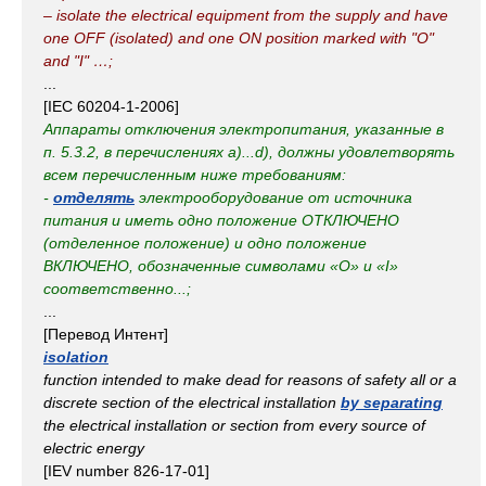
– isolate the electrical equipment from the supply and have
one OFF (isolated) and one ON position marked with "O"
and "I" …;
...
[IEC 60204-1-2006]
Аппараты отключения электропитания, указанные в
п. 5.3.2, в перечислениях а)...d), должны удовлетворять
всем перечисленным ниже требованиям:
-
отделять
электрооборудование от источника
питания и иметь одно положение ОТКЛЮЧЕНО
(отделенное положение) и одно положение
ВКЛЮЧЕНО, обозначенные символами «О» и «I»
соответственно...;
...
[Перевод Интент]
isolation
function intended to make dead for reasons of safety all or a
discrete section of the electrical installation
by separating
the electrical installation or section from every source of
electric energy
[IEV number 826-17-01]