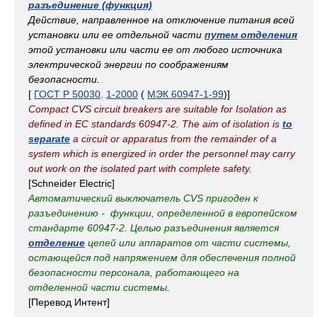
разъединение (функция)
Действие, направленное на отключение питания всей
установки или ее отдельной части
путем отделения
этой установки или части ее от любого источника
электрической энергии по соображениям
безопасности.
[
ГОСТ Р 50030
.
1-2000
(
МЭК 60947-1-99
)]
Compact CVS circuit breakers are suitable for Isolation as
defined in EC standards 60947-2. The aim of isolation is
to
separate
a circuit or apparatus from the remainder of a
system which is energized in order the personnel may carry
out work on the isolated part with complete safety.
[Schneider Electric]
Автоматический выключатель CVS пригоден к
разъединению - функции, определенной в европейском
стандарте 60947-2. Целью разъединения является
отделение
цепей или аппаратов от части системы,
остающейся под напряжением для обеспечения полной
безопасности персонала, работающего на
отделенной части системы
.
[Перевод Интент]