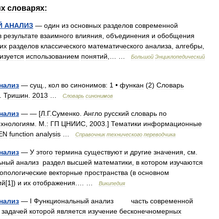
их
словарях:
Й
АНАЛИЗ
—
один
из
основных
разделов
современной
в
результате
взаимного
влияния
,
объединения
и
обобщения
их
разделов
классического
математического
анализа
,
алгебры
,
изуется
использованием
понятий
,… …
Большой
Энциклопедический
нализ
—
сущ
.,
кол
во
синонимов:
1
•
функан
(
2
)
Словарь
.
Тришин
.
2013
…
Словарь
синонимов
нализ
— — [
Л
.
Г
.
Суменко
.
Англо
русский
словарь
по
ехнологиям
.
М
.
:
ГП
ЦНИИС
,
2003
.]
Тематики
информационные
EN
function
analysis
…
Справочник
технического
переводчика
нализ
—
У
этого
термина
существуют
и
другие
значения
,
см
.
ьный
анализ
раздел
высшей
математики
,
в
котором
изучаются
топологические
векторные
пространства
(
в
основном
ий
[
1
])
и
их
отображения
.… …
Википедия
нализ
—
I
Функциональный
анализ
часть
современной
задачей
которой
является
изучение
бесконечномерных