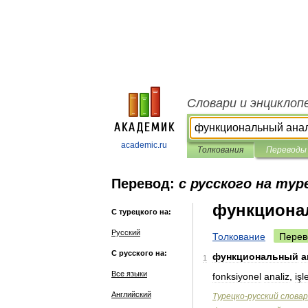
Словари и энциклоп
academic.ru
Толкования
Переводы
Перевод:
с русского на тур
функциона
С турецкого на:
Русский
Толкование
Перев
С русского на:
функциональный
а
1
Все языки
fonksiyonel
analiz
,
işl
Английский
Турецко
-
русский
словар