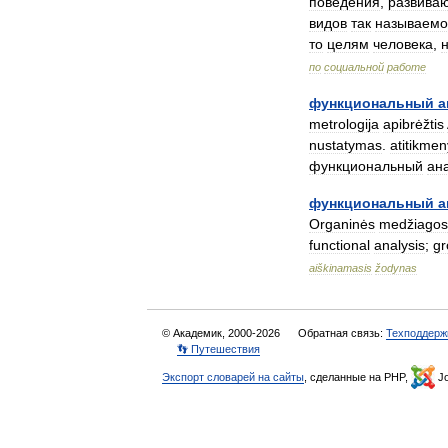
поведения
,
развива
видов
так
называемо
то
целям
человека
,
по
социальной
работе
функциональный
а
metrologija
apibrėžtis
nustatymas
.
atitikmen
функциональный
ан
функциональный
а
Organinės
medžiagos
functional
analysis
;
gr
aiškinamasis
žodynas
© Академик, 2000-2026
Обратная связь:
Техподдерж
👣 Путешествия
Экспорт словарей на сайты
, сделанные на PHP,
Jo