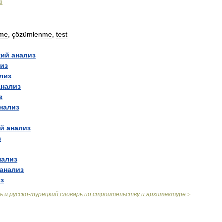
з
me
,
çözümlenme
,
test
кий
анализ
из
лиз
анализ
з
нализ
ый
анализ
з
нализ
анализ
з
ь
и
русско
-
турецкий
словарь
по
строительству
и
архитектуре
>