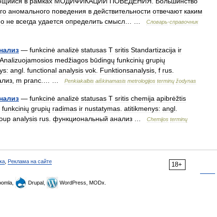
ющийся
в
рамках
МОДИФИКАЦИИ
ПОВЕДЕНИЯ
.
Большинство
го
аномального
поведения
в
действительности
отвечают
каким
но
не
всегда
удается
определить
смысл
… …
Словарь
-
справочник
нализ
—
funkcinė
analizė
statusas
T
sritis
Standartizacija
ir
Analizuojamosios
medžiagos
būdingų
funkcinių
grupių
ys:
angl
.
functional
analysis
vok
.
Funktionsanalysis
,
f
rus
.
ализ
,
m
pranc
.… …
Penkiakalbis
aiškinamasis
metrologijos
terminų
žodynas
нализ
—
funkcinė
analizė
statusas
T
sritis
chemija
apibrėžtis
funkcinių
grupių
radimas
ir
nustatymas
.
atitikmenys:
angl
.
oup
analysis
rus
.
функциональный
анализ
…
Chemijos
terminų
ка
,
Реклама на сайте
18+
omla,
Drupal,
WordPress, MODx.