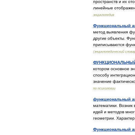
пространств
и
их
от
линейные
отображе
энциклопедия
Функциональный
а
метод
выявления
фу
другие
объекты
.
Фун
приписываются
фун
(
энциклопедический
слова
ФУНКЦИОНАЛЬНЫ
котором
основное
з
способу
интеграцио
значение
фактическ
по
психологии
функциональный
а
математики
.
Возник
идей
и
методов
мног
геометрии
.
Характер
Функциональный
а