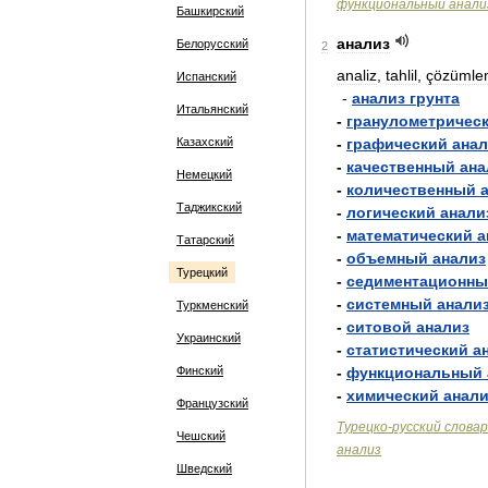
функциональный
анали
Башкирский
анализ
Белорусский
2
analiz
,
tahlil
,
çözümle
Испанский
-
анализ
грунта
Итальянский
-
гранулометричес
Казахский
-
графический
анал
-
качественный
ана
Немецкий
-
количественный
Таджикский
-
логический
анали
-
математический
а
Татарский
-
объемный
анализ
Турецкий
-
седиментационн
-
системный
анали
Туркменский
-
ситовой
анализ
Украинский
-
статистический
а
Финский
-
функциональный
-
химический
анали
Французский
Турецко
-
русский
словар
Чешский
анализ
Шведский