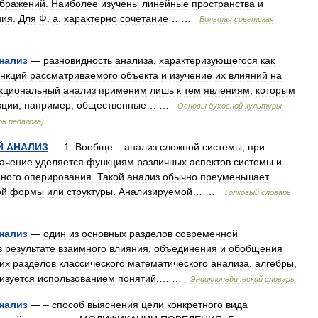
ображений
.
Наиболее
изучены
линейные
пространства
и
ния
.
Для
Ф
.
а
.
характерно
сочетание
… …
Большая
советская
нализ
—
разновидность
анализа
,
характеризующегося
как
нкций
рассматриваемого
объекта
и
изучение
их
влияний
на
кциональный
анализ
применим
лишь
к
тем
явлениям
,
которым
кции
,
например
,
общественные
… …
Основы
духовной
культуры
рь
педагога
)
Й
АНАЛИЗ
—
1
.
Вообще
–
анализ
сложной
системы
,
при
начение
уделяется
функциям
различных
аспектов
системы
и
нного
оперирования
.
Такой
анализ
обычно
преуменьшает
ой
формы
или
структуры
.
Анализируемой
… …
Толковый
словарь
нализ
—
один
из
основных
разделов
современной
в
результате
взаимного
влияния
,
объединения
и
обобщения
их
разделов
классического
математического
анализа
,
алгебры
,
изуется
использованием
понятий
,… …
Энциклопедический
словарь
нализ
— –
способ
выяснения
цели
конкретного
вида