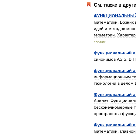
См
.
также
в
друг
ФУНКЦИОНАЛЬНЫ
математики
.
Возник
идей
и
методов
мног
геометрии
.
Характер
словарь
функциональный
а
синонимов
ASIS
.
В
.
Н
функциональный
а
информационным
т
технологии
в
целом
Функциональный
а
Анализ
.
Функционал
бесконечномерные
пространства
функц
Функциональный
а
математики
,
главной