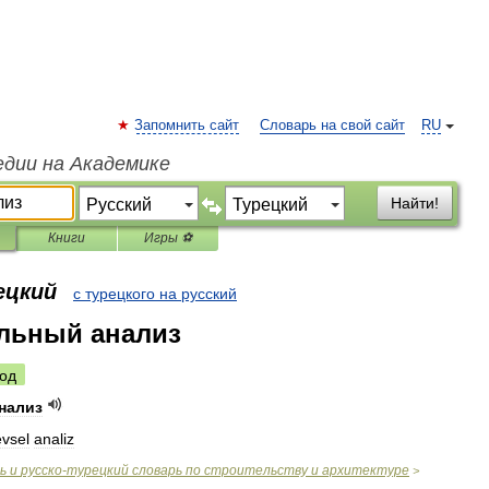
Запомнить сайт
Словарь на свой сайт
RU
едии на Академике
Найти!
Книги
Игры ⚽
ецкий
с турецкого на русский
льный анализ
од
нализ
evsel
analiz
ь
и
русско
-
турецкий
словарь
по
строительству
и
архитектуре
>