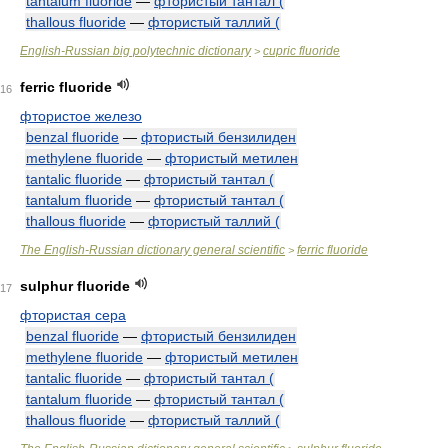
tantalum fluoride
—
фтористый тантал (
thallous fluoride
—
фтористый таллий (
English-Russian big polytechnic dictionary
cupric fluoride
>
ferric fluoride
16
фтористое железо
benzal fluoride
—
фтористый бензилиден
methylene fluoride
—
фтористый метилен
tantalic fluoride
—
фтористый тантал (
tantalum fluoride
—
фтористый тантал (
thallous fluoride
—
фтористый таллий (
The English-Russian dictionary general scientific
ferric fluoride
>
sulphur fluoride
17
фтористая сера
benzal fluoride
—
фтористый бензилиден
methylene fluoride
—
фтористый метилен
tantalic fluoride
—
фтористый тантал (
tantalum fluoride
—
фтористый тантал (
thallous fluoride
—
фтористый таллий (