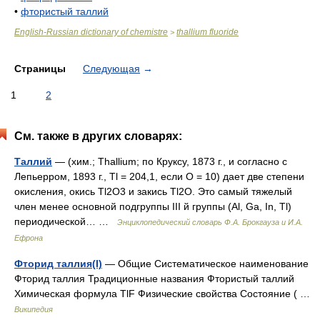
•
фтористый таллий
English-Russian dictionary of chemistre
thallium fluoride
>
Страницы
Следующая
→
1
2
См. также в других словарях:
Таллий
— (хим.; Thallium; по Круксу, 1873 г., и согласно с
Лепьерром, 1893 г., Tl = 204,1, если О = 10) дает две степени
окисления, окись Tl2О3 и закись Τl2O. Это самый тяжелый
член менее основной подгруппы III й группы (Al, Ga, In, Tl)
периодической… …
Энциклопедический словарь Ф.А. Брокгауза и И.А.
Ефрона
Фторид таллия(I)
— Общие Систематическое наименование
Фторид таллия Традиционные названия Фтористый таллий
Химическая формула TlF Физические свойства Состояние ( …
Википедия