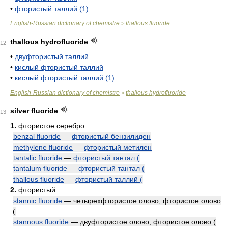
•
фтористый таллий (1)
English-Russian dictionary of chemistre
thallous fluoride
>
thallous hydrofluoride
12
•
двуфтористый таллий
•
кислый фтористый таллий
•
кислый фтористый таллий (1)
English-Russian dictionary of chemistre
thallous hydrofluoride
>
silver fluoride
13
1.
фтористое серебро
benzal fluoride
—
фтористый бензилиден
methylene fluoride
—
фтористый метилен
tantalic fluoride
—
фтористый тантал (
tantalum fluoride
—
фтористый тантал (
thallous fluoride
—
фтористый таллий (
2.
фтористый
stannic fluoride
— четырехфтористое олово; фтористое олово
(
stannous fluoride
— двуфтористое олово; фтористое олово (