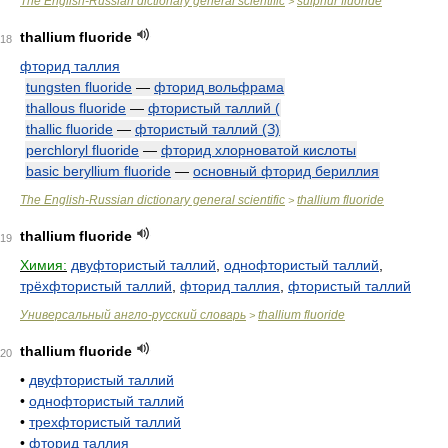
The English-Russian dictionary general scientific
sulphur fluoride
>
thallium fluoride
18
фторид таллия
tungsten fluoride
—
фторид вольфрама
thallous fluoride
—
фтористый таллий (
thallic fluoride
—
фтористый таллий (З)
perchloryl fluoride
—
фторид хлорноватой кислоты
basic beryllium fluoride
—
основный фторид бериллия
The English-Russian dictionary general scientific
thallium fluoride
>
thallium fluoride
19
Химия:
двуфтористый таллий
,
однофтористый таллий
,
трёхфтористый таллий
,
фторид таллия
,
фтористый таллий
Универсальный англо-русский словарь
thallium fluoride
>
thallium fluoride
20
•
двуфтористый таллий
•
однофтористый таллий
•
трехфтористый таллий
•
фторид таллия