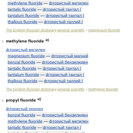
methylene fluoride
—
фтористый метилен
tantalic fluoride
—
фтористый тантал (
tantalum fluoride
—
фтористый тантал (
thallous fluoride
—
фтористый таллий (
The English-Russian dictionary general scientific
magnesium fluoride
>
methylene fluoride
5
фтористый метилен
magnesium fluoride
—
фтористый магний
benzal fluoride
—
фтористый бензилиден
tantalic fluoride
—
фтористый тантал (
tantalum fluoride
—
фтористый тантал (
thallous fluoride
—
фтористый таллий (
The English-Russian dictionary general scientific
methylene fluoride
>
propyl fluoride
6
фтористый пропил
benzal fluoride
—
фтористый бензилиден
methylene fluoride
—
фтористый метилен
tantalic fluoride
—
фтористый тантал (