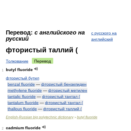
Перевод:
с английского на
с русского на
русский
английский
фтористый таллий (
Толкование
Перевод
butyl fluoride
1
фтористый бутил
benzal fluoride
—
фтористый бензилиден
methylene fluoride
—
фтористый метилен
tantalic fluoride
—
фтористый тантал (
tantalum fluoride
—
фтористый тантал (
thallous fluoride
—
фтористый таллий (
English-Russian big polytechnic dictionary
butyl fluoride
>
cadmium fluoride
2