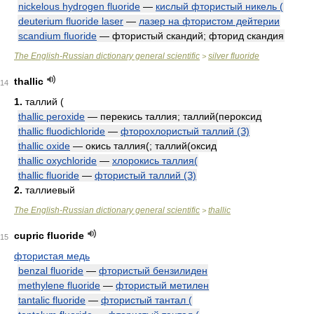
nickelous hydrogen fluoride
—
кислый фтористый никель (
deuterium fluoride laser
—
лазер на фтористом дейтерии
scandium fluoride
— фтористый скандий; фторид скандия
The English-Russian dictionary general scientific
silver fluoride
>
thallic
14
1.
таллий (
thallic peroxide
— перекись таллия; таллий(пероксид
thallic fluodichloride
—
фторохлористый таллий (З)
thallic oxide
— окись таллия(; таллий(оксид
thallic oxychloride
—
хлорокись таллия(
thallic fluoride
—
фтористый таллий (З)
2.
таллиевый
The English-Russian dictionary general scientific
thallic
>
cupric fluoride
15
фтористая медь
benzal fluoride
—
фтористый бензилиден
methylene fluoride
—
фтористый метилен
tantalic fluoride
—
фтористый тантал (