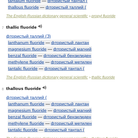
tantalum fluoride
—
фтористый тантал (
thallous fluoride
—
фтористый таллий (
The English-Russian dictionary general scientific
propyl fluoride
>
thallic fluoride
7
фтористый таллий (З)
lanthanum fluoride
—
фтористый лантан
magnesium fluoride
—
фтористый магний
benzal fluoride
—
фтористый бензилиден
methylene fluoride
—
фтористый метилен
tantalic fluoride
—
фтористый тантал (
The English-Russian dictionary general scientific
thallic fluoride
>
thallous fluoride
8
фтористый таллий (
lanthanum fluoride
—
фтористый лантан
magnesium fluoride
—
фтористый магний
benzal fluoride
—
фтористый бензилиден
methylene fluoride
—
фтористый метилен
tantalic fluoride
—
фтористый тантал (