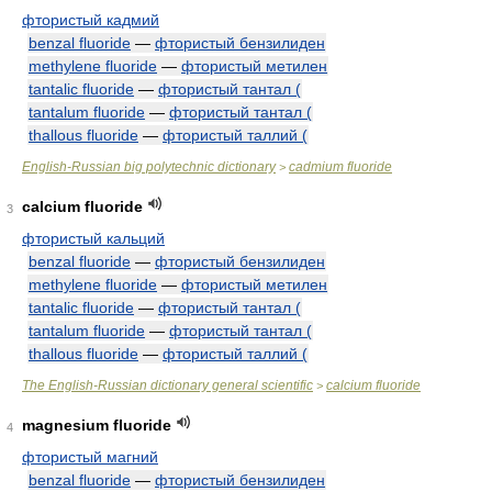
фтористый кадмий
benzal fluoride
—
фтористый бензилиден
methylene fluoride
—
фтористый метилен
tantalic fluoride
—
фтористый тантал (
tantalum fluoride
—
фтористый тантал (
thallous fluoride
—
фтористый таллий (
English-Russian big polytechnic dictionary
cadmium fluoride
>
calcium fluoride
3
фтористый кальций
benzal fluoride
—
фтористый бензилиден
methylene fluoride
—
фтористый метилен
tantalic fluoride
—
фтористый тантал (
tantalum fluoride
—
фтористый тантал (
thallous fluoride
—
фтористый таллий (
The English-Russian dictionary general scientific
calcium fluoride
>
magnesium fluoride
4
фтористый магний
benzal fluoride
—
фтористый бензилиден