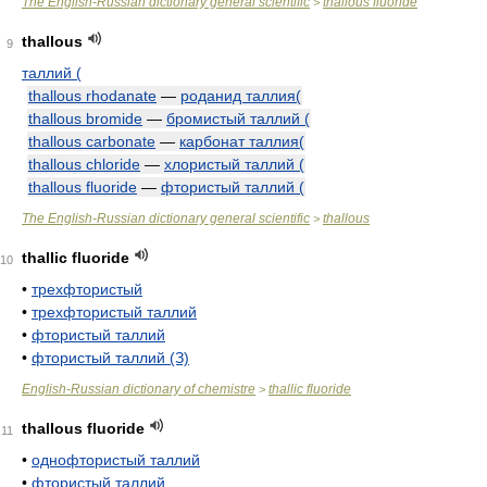
The English-Russian dictionary general scientific
thallous fluoride
>
thallous
9
таллий (
thallous rhodanate
—
роданид таллия(
thallous bromide
—
бромистый таллий (
thallous carbonate
—
карбонат таллия(
thallous chloride
—
хлористый таллий (
thallous fluoride
—
фтористый таллий (
The English-Russian dictionary general scientific
thallous
>
thallic fluoride
10
•
трехфтористый
•
трехфтористый таллий
•
фтористый таллий
•
фтористый таллий (З)
English-Russian dictionary of chemistre
thallic fluoride
>
thallous fluoride
11
•
однофтористый таллий
•
фтористый таллий