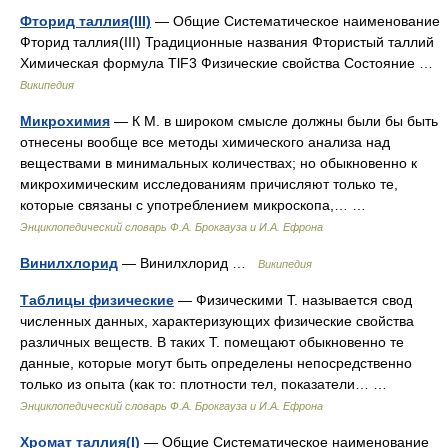
Фторид таллия(III)
— Общие Систематическое наименование
Фторид таллия(III) Традиционные названия Фтористый таллий
Химическая формула TlF3 Физические свойства Состояние …
Википедия
Микрохимия
— К М. в широком смысле должны были бы быть
отнесены вообще все методы химического анализа над
веществами в минимальных количествах; но обыкновенно к
микрохимическим исследованиям причисляют только те,
которые связаны с употреблением микроскопа,… …
Энциклопедический словарь Ф.А. Брокгауза и И.А. Ефрона
Винилхлорид
— Винилхлорид …
Википедия
Таблицы физические
— Физическими Т. называется свод
численных данных, характеризующих физические свойства
различных веществ. В таких Т. помещают обыкновенно те
данные, которые могут быть определены непосредственно
только из опыта (как то: плотности тел, показатели… …
Энциклопедический словарь Ф.А. Брокгауза и И.А. Ефрона
Хромат таллия(I)
— Общие Систематическое наименование