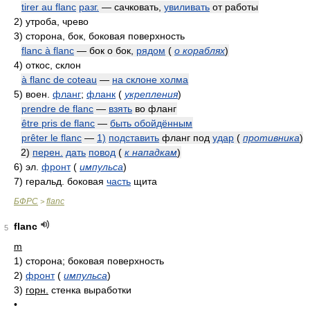
tirer au flanc
разг.
— сачковать,
увиливать
от работы
2)
утроба, чрево
3)
сторона, бок, боковая поверхность
flanc à flanc
— бок о бок,
рядом
(
о кораблях
)
4)
откос, склон
à flanc de coteau
—
на склоне холма
5)
воен.
фланг
;
фланк
(
укрепления
)
prendre de flanc
—
взять
во фланг
être pris de flanc
—
быть обойдённым
prêter le flanc
—
1)
подставить
фланг под
удар
(
противника
)
2)
перен.
дать
повод
(
к нападкам
)
6)
эл.
фронт
(
импульса
)
7)
геральд. боковая
часть
щита
БФРС
flanc
>
flanc
5
m
1)
сторона; боковая поверхность
2)
фронт
(
импульса
)
3)
горн.
стенка выработки
•