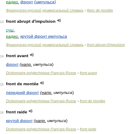
радио.
фронт
(импульса)
Французско-русский универсальный словарь
flanc de montée
>
front abrupt d'impulsion
13
сущ.
радио.
крутой фронт импульса
Французско-русский универсальный словарь
front abrupt d'impulsion
>
front avant
14
фронт
(
напр.
импульса
)
Dictionnaire polytechnique Français-Russe
front avant
>
front de montée
15
передний фронт
(
напр.
импульса
)
Dictionnaire polytechnique Français-Russe
front de montée
>
front raide
16
крутой фронт
(
напр.
импульса
)
Dictionnaire polytechnique Français-Russe
front raide
>