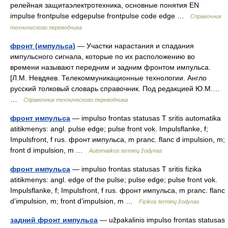
релейная защитаэлектротехника, основные понятия EN
impulse frontpulse edgepulse frontpulse code edge …
Справочник
технического переводчика
фронт (импульса)
— Участки нарастания и спадания
импульсного сигнала, которые по их расположению во
времени называют передним и задним фронтом импульса.
[Л.М. Невдяев. Телекоммуникационные технологии. Англо
русский толковый словарь справочник. Под редакцией Ю.М.…
…
Справочник технического переводчика
фронт импульса
— impulso frontas statusas T sritis automatika
atitikmenys: angl. pulse edge; pulse front vok. Impulsflanke, f;
Impulsfront, f rus. фронт импульса, m pranc. flanc d impulsion, m;
front d impulsion, m …
Automatikos terminų žodynas
фронт импульса
— impulso frontas statusas T sritis fizika
atitikmenys: angl. edge of the pulse; pulse edge; pulse front vok.
Impulsflanke, f; Impulsfront, f rus. фронт импульса, m pranc. flanc
d’impulsion, m; front d’impulsion, m …
Fizikos terminų žodynas
задний фронт импульса
— užpakalinis impulso frontas statusas