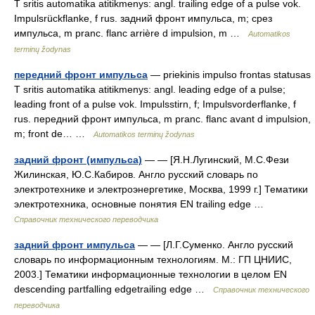
T sritis automatika atitikmenys: angl. trailing edge of a pulse vok.
Impulsrückflanke, f rus. задний фронт импульса, m; срез
импульса, m pranc. flanc arrière d impulsion, m …
Automatikos
terminų žodynas
передний фронт импульса
— priekinis impulso frontas statusas
T sritis automatika atitikmenys: angl. leading edge of a pulse;
leading front of a pulse vok. Impulsstirn, f; Impulsvorderflanke, f
rus. передний фронт импульса, m pranc. flanc avant d impulsion,
m; front de… …
Automatikos terminų žodynas
задний фронт (импульса)
— — [Я.Н.Лугинский, М.С.Фези
Жилинская, Ю.С.Кабиров. Англо русский словарь по
электротехнике и электроэнергетике, Москва, 1999 г.] Тематики
электротехника, основные понятия EN trailing edge …
Справочник технического переводчика
задний фронт импульса
— — [Л.Г.Суменко. Англо русский
словарь по информационным технологиям. М.: ГП ЦНИИС,
2003.] Тематики информационные технологии в целом EN
descending partfalling edgetrailing edge …
Справочник технического
переводчика