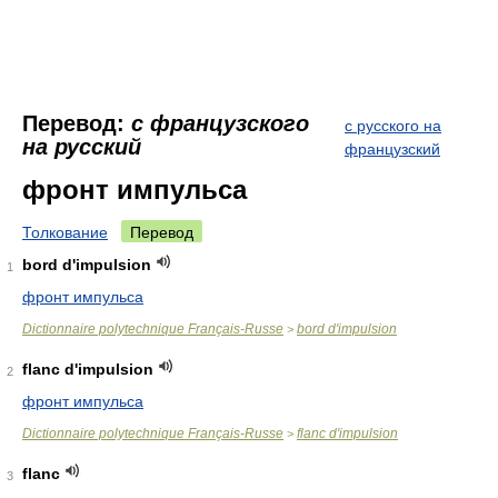
Перевод:
с французского
с русского на
на русский
французский
фронт импульса
Толкование
Перевод
bord d'impulsion
1
фронт импульса
Dictionnaire polytechnique Français-Russe
bord d'impulsion
>
flanc d'impulsion
2
фронт импульса
Dictionnaire polytechnique Français-Russe
flanc d'impulsion
>
flanc
3