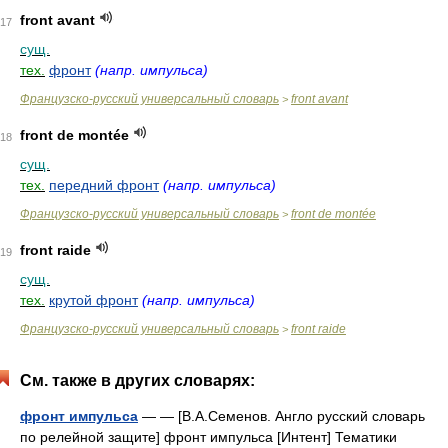
front avant
17
сущ.
тех.
фронт
(напр. импульса)
Французско-русский универсальный словарь
front avant
>
front de montée
18
сущ.
тех.
передний фронт
(напр. импульса)
Французско-русский универсальный словарь
front de montée
>
front raide
19
сущ.
тех.
крутой фронт
(напр. импульса)
Французско-русский универсальный словарь
front raide
>
См. также в других словарях:
фронт импульса
— — [В.А.Семенов. Англо русский словарь
по релейной защите] фронт импульса [Интент] Тематики