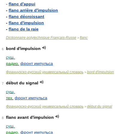
-
flanc d'appui
-
flanc arrière d'impulsion
-
flanc décroissant
-
flanc d'impulsion
-
flanc de la raie
Dictionnaire polytechnique Français-Russe
flanc
>
bord d'impulsion
6
сущ.
радио.
фронт импульса
Французско-русский универсальный словарь
bord d'impulsion
>
début du signal
7
сущ.
тех.
фронт импульса
Французско-русский универсальный словарь
début du signal
>
flanc avant d'impulsion
8
сущ.
радио.
фронт импульса