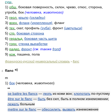
сущ.
1)
общ.
боковая поверхность, склон, чрево, откос, сторона,
утроба, бок
(человека, животного)
2)
геол.
крыло
(складки)
3)
воен.
фланк
(укрепления)
, фланг
4)
тех.
скат, профиль
(зуба)
, фронт
(импульса)
5)
стр.
боковая сторона
6)
геральд.
боковая часть щита
7)
горн.
стенка выработки
8)
радио.
фронт
(см. также
front
)
9)
кож.
пашина, пола
Французско-русский универсальный словарь
flanc
>
flanc
4
m
1)
бок
(
человека, животного
)
••
se battre les flancs
—
лезть
из кожи вон;
хлопотать
по-пустому
être sur le flanc
—
быть
без сил, быть в полном изнеможении;
лежать
больным
mettre sur le flanc
—
обессилить
,
вызвать
изнеможение