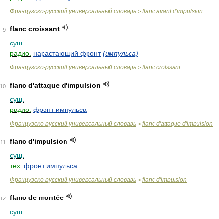
Французско-русский универсальный словарь
flanc avant d'impulsion
>
flanc croissant
9
сущ.
радио.
нарастающий фронт
(импульса)
Французско-русский универсальный словарь
flanc croissant
>
flanc d'attaque d'impulsion
10
сущ.
радио.
фронт импульса
Французско-русский универсальный словарь
flanc d'attaque d'impulsion
>
flanc d'impulsion
11
сущ.
тех.
фронт импульса
Французско-русский универсальный словарь
flanc d'impulsion
>
flanc de montée
12
сущ.