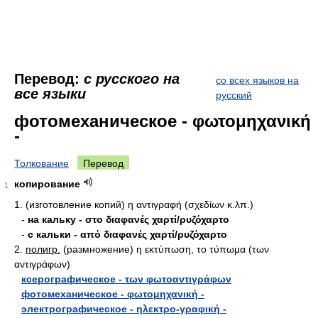
Перевод:
с русского на
со всех языков на
все языки
русский
фотомеханическое - φωτομηχανική
-
Толкование
Перевод
копирование
1
1. (изготовление копий) η αντιγραφή (σχεδίων κ.λπ.)
-
на кальку - στο διαφανές χαρτί/ρυζόχαρτο
-
с кальки - από διαφανές χαρτί/ρυζόχαρτο
2.
полигр.
(размножение) η εκτύπωση, το τύπωμα (των
αντιγράφων)
ксерографическое - των φωτοαντιγράφων
фотомеханическое - φωτομηχανική -
электрографическое - ηλεκτρο-γραφική -