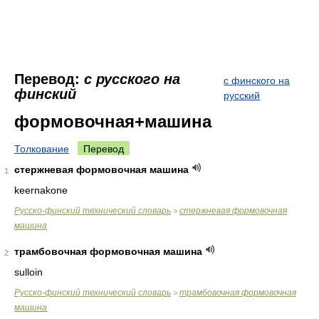
Перевод:
с русского на
с финского на
финский
русский
формовочная+машина
Толкование
Перевод
стержневая формовочная машина
1
keernakone
Русско-финский технический словарь
стержневая формовочная
>
машина
трамбовочная формовочная машина
2
sulloin
Русско-финский технический словарь
трамбовочная формовочная
>
машина