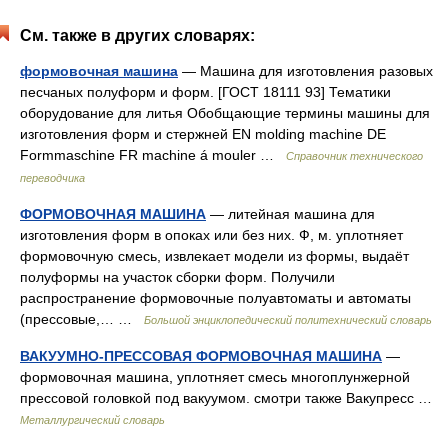
См. также в других словарях:
формовочная машина
— Машина для изготовления разовых
песчаных полуформ и форм. [ГОСТ 18111 93] Тематики
оборудование для литья Обобщающие термины машины для
изготовления форм и стержней EN molding machine DE
Formmaschine FR machine á mouler …
Справочник технического
переводчика
ФОРМОВОЧНАЯ МАШИНА
— литейная машина для
изготовления форм в опоках или без них. Ф, м. уплотняет
формовочную смесь, извлекает модели из формы, выдаёт
полуформы на участок сборки форм. Получили
распространение формовочные полуавтоматы и автоматы
(прессовые,… …
Большой энциклопедический политехнический словарь
ВАКУУМНО-ПРЕССОВАЯ ФОРМОВОЧНАЯ МАШИНА
—
формовочная машина, уплотняет смесь многоплунжерной
прессовой головкой под вакуумом. смотри также Вакупресс …
Металлургический словарь