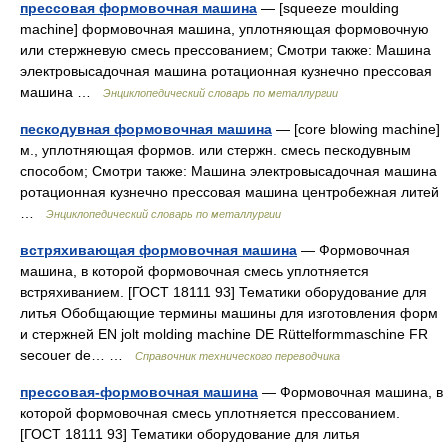
прессовая формовочная машина
— [squeeze moulding
machine] формовочная машина, уплотняющая формовочную
или стержневую смесь прессованием; Смотри также: Машина
электровысадочная машина ротационная кузнечно прессовая
машина …
Энциклопедический словарь по металлургии
пескодувная формовочная машина
— [core blowing machine]
м., уплотняющая формов. или стержн. смесь пескодувным
способом; Смотри также: Машина электровысадочная машина
ротационная кузнечно прессовая машина центробежная литей
…
Энциклопедический словарь по металлургии
встряхивающая формовочная машина
— Формовочная
машина, в которой формовочная смесь уплотняется
встряхиванием. [ГОСТ 18111 93] Тематики оборудование для
литья Обобщающие термины машины для изготовления форм
и стержней EN jolt molding machine DE Rüttelformmaschine FR
secouer de… …
Справочник технического переводчика
прессовая-формовочная машина
— Формовочная машина, в
которой формовочная смесь уплотняется прессованием.
[ГОСТ 18111 93] Тематики оборудование для литья