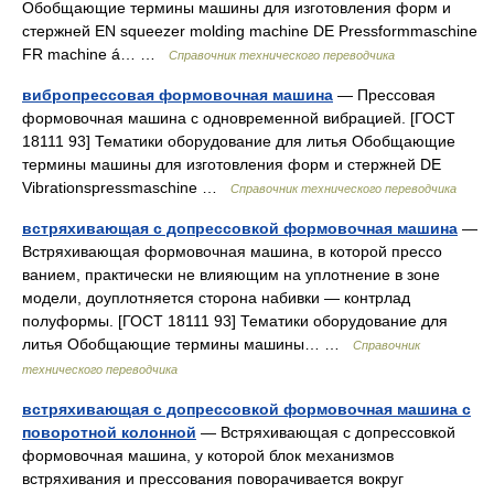
Обобщающие термины машины для изготовления форм и
стержней EN squeezer molding machine DE Pressformmaschine
FR machine á… …
Справочник технического переводчика
вибропрессовая формовочная машина
— Прессовая
формовочная машина с одновременной вибрацией. [ГОСТ
18111 93] Тематики оборудование для литья Обобщающие
термины машины для изготовления форм и стержней DE
Vibrationspressmaschine …
Справочник технического переводчика
встряхивающая с допрессовкой формовочная машина
—
Встряхивающая формовочная машина, в которой прессо
ванием, практически не влияющим на уплотнение в зоне
модели, доуплотняется сторона набивки — контрлад
полуформы. [ГОСТ 18111 93] Тематики оборудование для
литья Обобщающие термины машины… …
Справочник
технического переводчика
встряхивающая с допрессовкой формовочная машина с
поворотной колонной
— Встряхивающая с допрессовкой
формовочная машина, у которой блок механизмов
встряхивания и прессования поворачивается вокруг