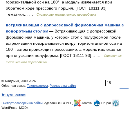
горизонтальной оси на 180°, а модель извлекается при
обратном ходе прессового поршня. [ГОСТ 18111 93]
Тематики… …
Справочник технического переводчика
встряхивающая с допрессовкой формовочная машина с
поворотным столом
— Встряхивающая с допрессовкой
формовочная машина, у которой стол с полуформой после
встряхивания поворачивается вокруг горизонтальной оси на
180°, затем происходит прессование, а модель извлекается
при опускании полуформы. [ГОСТ 18111 93]… …
Справочник
технического переводчика
© Академик, 2000-2026
18+
Обратная связь:
Техподдержка
,
Реклама на сайте
👣 Путешествия
Экспорт словарей на сайты
, сделанные на PHP,
Joomla,
Drupal,
WordPress, MODx.