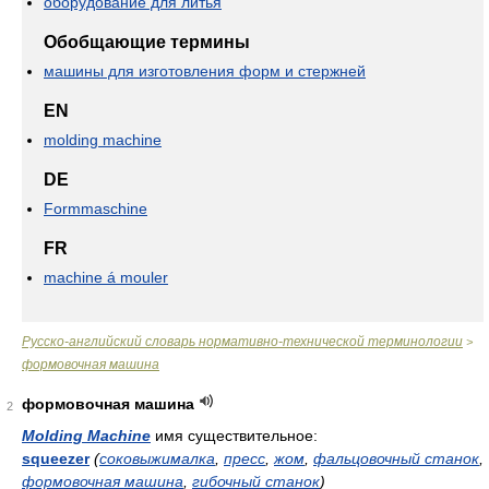
оборудование для литья
Обобщающие термины
машины для изготовления форм и стержней
EN
molding machine
DE
Formmaschine
FR
machine á mouler
Русско-английский словарь нормативно-технической терминологии
>
формовочная машина
формовочная машина
2
Molding Machine
имя существительное:
squeezer
(
соковыжималка
,
пресс
,
жом
,
фальцовочный станок
,
формовочная машина
,
гибочный станок
)