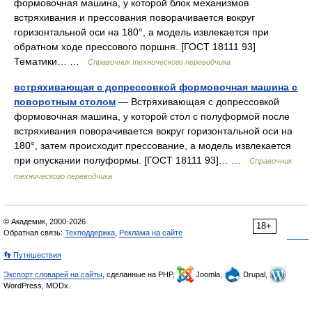
формовочная машина, у которой блок механизмов
встряхивания и прессования поворачивается вокруг
горизонтальной оси на 180°, а модель извлекается при
обратном ходе прессового поршня. [ГОСТ 18111 93]
Тематики… …
Справочник технического переводчика
встряхивающая с допрессовкой формовочная машина с
поворотным столом
— Встряхивающая с допрессовкой
формовочная машина, у которой стол с полуформой после
встряхивания поворачивается вокруг горизонтальной оси на
180°, затем происходит прессование, а модель извлекается
при опускании полуформы. [ГОСТ 18111 93]… …
Справочник
технического переводчика
© Академик, 2000-2026
18+
Обратная связь:
Техподдержка
,
Реклама на сайте
👣 Путешествия
Экспорт словарей на сайты
, сделанные на PHP,
Joomla,
Drupal,
WordPress, MODx.