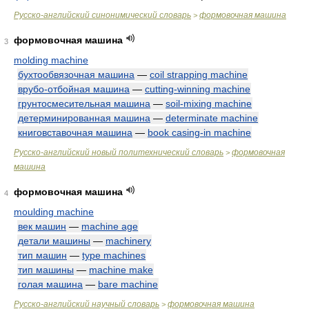
Русско-английский синонимический словарь
формовочная машина
>
формовочная машина
3
molding machine
бухтообвязочная машина
—
coil strapping machine
врубо-отбойная машина
—
cutting-winning machine
грунтосмесительная машина
—
soil-mixing machine
детерминированная машина
—
determinate machine
книговставочная машина
—
book casing-in machine
Русско-английский новый политехнический словарь
формовочная
>
машина
формовочная машина
4
moulding machine
век машин
—
machine age
детали машины
—
machinery
тип машин
—
type machines
тип машины
—
machine make
голая машина
—
bare machine
Русско-английский научный словарь
формовочная машина
>