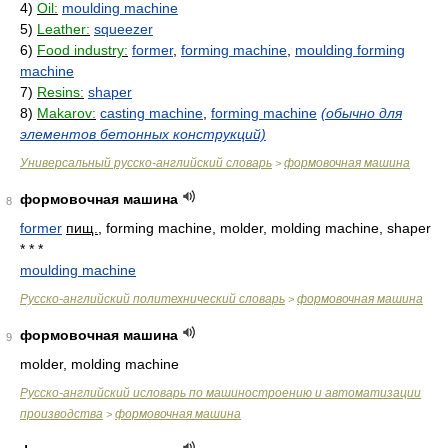
4)
Oil:
moulding machine
5)
Leather:
squeezer
6)
Food industry:
former
,
forming machine
,
moulding forming
machine
7)
Resins:
shaper
8)
Makarov:
casting machine
,
forming machine
(обычно для
элементов бетонных конструкций)
Универсальный русско-английский словарь
формовочная машина
>
формовочная машина
8
former
пищ.
, forming machine, molder, molding machine, shaper
* * *
moulding machine
Русско-английский политехнический словарь
формовочная машина
>
формовочная машина
9
molder, molding machine
Русско-английский исловарь по машиностроению и автоматизации
производства
формовочная машина
>