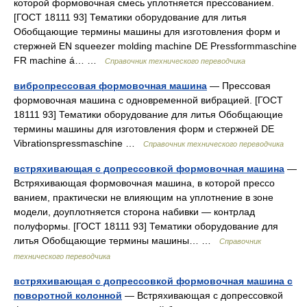
которой формовочная смесь уплотняется прессованием.
[ГОСТ 18111 93] Тематики оборудование для литья
Обобщающие термины машины для изготовления форм и
стержней EN squeezer molding machine DE Pressformmaschine
FR machine á… …
Справочник технического переводчика
вибропрессовая формовочная машина
— Прессовая
формовочная машина с одновременной вибрацией. [ГОСТ
18111 93] Тематики оборудование для литья Обобщающие
термины машины для изготовления форм и стержней DE
Vibrationspressmaschine …
Справочник технического переводчика
встряхивающая с допрессовкой формовочная машина
—
Встряхивающая формовочная машина, в которой прессо
ванием, практически не влияющим на уплотнение в зоне
модели, доуплотняется сторона набивки — контрлад
полуформы. [ГОСТ 18111 93] Тематики оборудование для
литья Обобщающие термины машины… …
Справочник
технического переводчика
встряхивающая с допрессовкой формовочная машина с
поворотной колонной
— Встряхивающая с допрессовкой