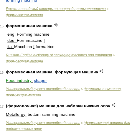
forming machine
Русско-английский словарь по пищевой промышленности
>
формовочная машина
формовочная машина
15
eng:
Forming machine
deu:
Formmascine
f
ita:
Macchina
f
formatrice
Russian-English dictionary of packaging machines and equipment
>
формовочная машина
формовочная машина, формующая машина
16
Food industry:
shaper
Универсальный русско-английский словарь
формовочная машина,
>
формующая машина
(формовочная) машина для набивки нижних опок
17
Metallurgy:
bottom ramming machine
Универсальный русско-английский словарь
(формовочная) машина для
>
набивки нижних опок