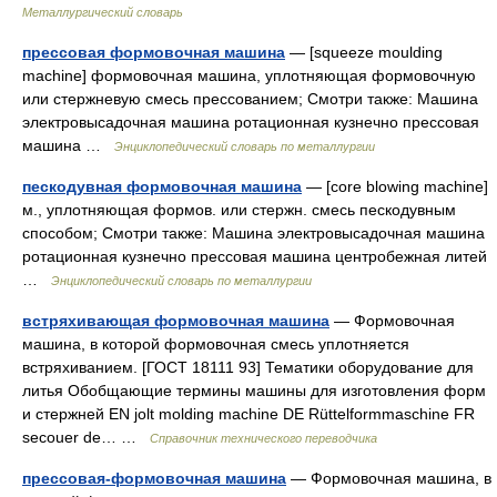
Металлургический словарь
прессовая формовочная машина
— [squeeze moulding
machine] формовочная машина, уплотняющая формовочную
или стержневую смесь прессованием; Смотри также: Машина
электровысадочная машина ротационная кузнечно прессовая
машина …
Энциклопедический словарь по металлургии
пескодувная формовочная машина
— [core blowing machine]
м., уплотняющая формов. или стержн. смесь пескодувным
способом; Смотри также: Машина электровысадочная машина
ротационная кузнечно прессовая машина центробежная литей
…
Энциклопедический словарь по металлургии
встряхивающая формовочная машина
— Формовочная
машина, в которой формовочная смесь уплотняется
встряхиванием. [ГОСТ 18111 93] Тематики оборудование для
литья Обобщающие термины машины для изготовления форм
и стержней EN jolt molding machine DE Rüttelformmaschine FR
secouer de… …
Справочник технического переводчика
прессовая-формовочная машина
— Формовочная машина, в