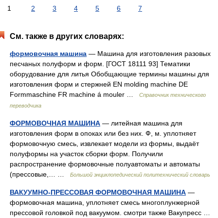
1
2
3
4
5
6
7
См. также в других словарях:
формовочная машина
— Машина для изготовления разовых
песчаных полуформ и форм. [ГОСТ 18111 93] Тематики
оборудование для литья Обобщающие термины машины для
изготовления форм и стержней EN molding machine DE
Formmaschine FR machine á mouler …
Справочник технического
переводчика
ФОРМОВОЧНАЯ МАШИНА
— литейная машина для
изготовления форм в опоках или без них. Ф, м. уплотняет
формовочную смесь, извлекает модели из формы, выдаёт
полуформы на участок сборки форм. Получили
распространение формовочные полуавтоматы и автоматы
(прессовые,… …
Большой энциклопедический политехнический словарь
ВАКУУМНО-ПРЕССОВАЯ ФОРМОВОЧНАЯ МАШИНА
—
формовочная машина, уплотняет смесь многоплунжерной
прессовой головкой под вакуумом. смотри также Вакупресс …