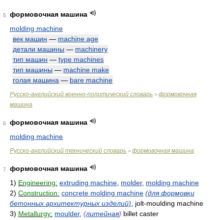
формовочная машина
5
molding machine
век машин
—
machine age
детали машины
—
machinery
тип машин
—
type machines
тип машины
—
machine make
голая машина
—
bare machine
Русско-английский военно-политический словарь
формовочная
>
машина
формовочная машина
6
molding machine
Русско-английский технический словарь
формовочная машина
>
формовочная машина
7
1)
Engineering:
extruding machine
,
molder
,
molding machine
2)
Construction:
concrete molding machine
(для формовки
бетонных архитектурных изделий)
, jolt-moulding machine
3)
Metallurgy:
moulder
,
(
литейная
)
billet caster