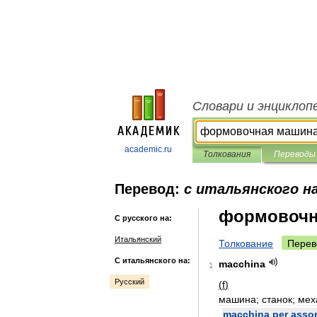
Словари и энциклоп
academic.ru
Толкования
Переводы
Перевод:
с итальянского на
формовочн
С русского на:
Итальянский
Толкование
Перев
С итальянского на:
macchina
1
Русский
(
f
)
машина
;
станок
;
мех
macchina
per
assor