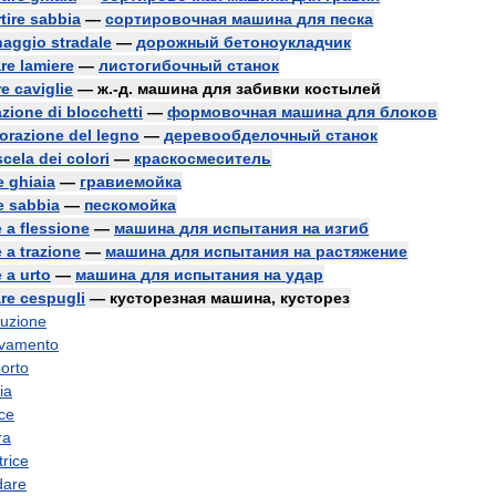
tire
sabbia
—
сортировочная
машина
для
песка
naggio
stradale
—
дорожный
бетоноукладчик
re
lamiere
—
листогибочный
станок
re
caviglie
—
ж
.-
д
.
машина
для
забивки
костылей
azione
di
blocchetti
—
формовочная
машина
для
блоков
vorazione
del
legno
—
деревообделочный
станок
scela
dei
colori
—
краскосмеситель
e
ghiaia
—
гравиемойка
e
sabbia
—
пескомойка
e
a
flessione
—
машина
для
испытания
на
изгиб
e
a
trazione
—
машина
для
испытания
на
растяжение
e
a
urto
—
машина
для
испытания
на
удар
are
cespugli
—
кусторезная
машина
,
кусторез
ruzione
evamento
porto
ia
ice
ra
trice
dare