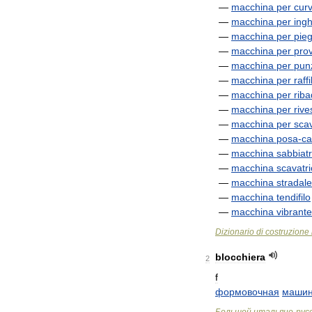
—
macchina
per
cur
—
macchina
per
ingh
—
macchina
per
pie
—
macchina
per
pro
—
macchina
per
pun
—
macchina
per
raff
—
macchina
per
riba
—
macchina
per
rive
—
macchina
per
scav
—
macchina
posa
-
ca
—
macchina
sabbiatr
—
macchina
scavatr
—
macchina
stradale
—
macchina
tendifilo
—
macchina
vibrante
Dizionario
di
costruzione
blocchiera
2
f
формовочная
маши