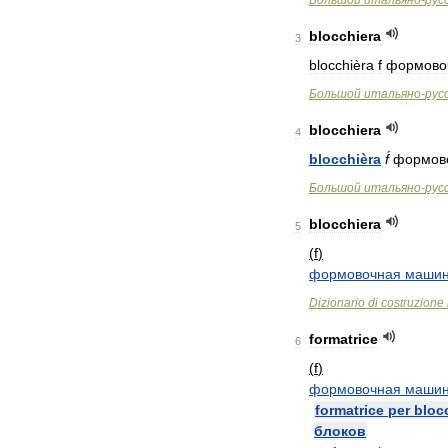
Большой
итальяно
-
рус
blocchiera
3
blocchièra
f
формово
Большой
итальяно
-
рус
blocchiera
4
blocchièra
f́
формов
Большой
итальяно
-
рус
blocchiera
5
(
f
)
формовочная
маши
Dizionario
di
costruzione
formatrice
6
(
f
)
формовочная
маши
formatrice
per
bloc
блоков