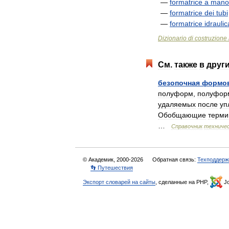
—
formatrice
a
mano
—
formatrice
dei
tubi
—
formatrice
idraulic
Dizionario
di
costruzione
См
.
также
в
друг
безопочная
формо
полуформ
,
полуфор
удаляемых
после
уп
Обобщающие
терм
…
Справочник
техничес
© Академик, 2000-2026
Обратная связь:
Техподдерж
👣 Путешествия
Экспорт словарей на сайты
, сделанные на PHP,
Jo