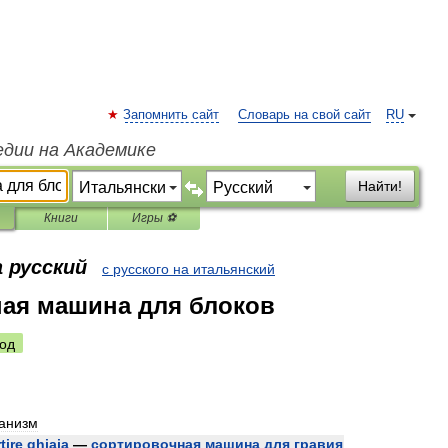
Запомнить сайт
Словарь на свой сайт
RU
едии на Академике
Найти!
Книги
Игры ⚽
 русский
с русского на итальянский
ая машина для блоков
од
анизм
tire
ghiaia
—
сортировочная
машина
для
гравия