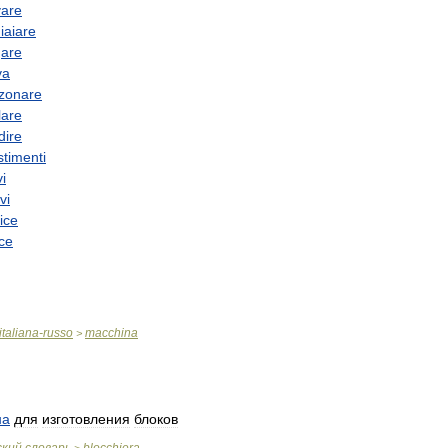
vare
iaiare
gare
va
zonare
ilare
dire
stimenti
i
vi
ice
ice
italiana
-
russo
macchina
>
на
для
изготовления
блоков