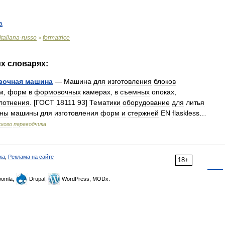
a
italiana
-
russo
formatrice
>
их
словарях:
вочная
машина
—
Машина
для
изготовления
блоков
м
,
форм
в
формовочных
камерах
,
в
съемных
опоках
,
лотнения
. [
ГОСТ
18111
93
]
Тематики
оборудование
для
литья
ины
машины
для
изготовления
форм
и
стержней
EN
flaskless
…
кого
переводчика
ка
,
Реклама на сайте
18+
omla,
Drupal,
WordPress, MODx.