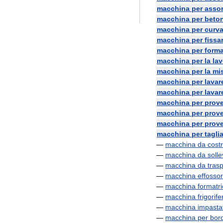
macchina
per
assor
macchina
per
beto
macchina
per
curva
macchina
per
fissa
macchina
per
form
macchina
per
la
la
macchina
per
la
mi
macchina
per
lavar
macchina
per
lavar
macchina
per
prov
macchina
per
prov
macchina
per
prov
macchina
per
tagli
—
macchina
da
cost
—
macchina
da
soll
—
macchina
da
tras
—
macchina
effossor
—
macchina
formatr
—
macchina
frigorife
—
macchina
impasta
—
macchina
per
bor