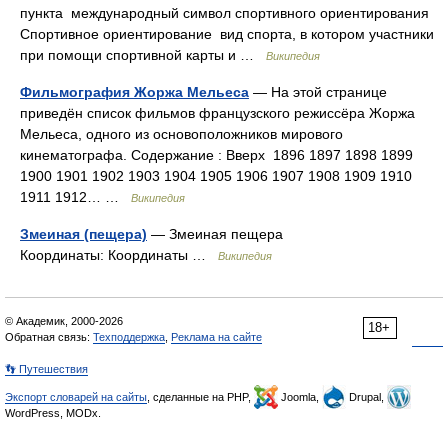
пункта международный символ спортивного ориентирования
Спортивное ориентирование вид спорта, в котором участники
при помощи спортивной карты и …
Википедия
Фильмография Жоржа Мельеса
— На этой странице
приведён список фильмов французского режиссёра Жоржа
Мельеса, одного из основоположников мирового
кинематографа. Содержание : Вверх 1896 1897 1898 1899
1900 1901 1902 1903 1904 1905 1906 1907 1908 1909 1910
1911 1912… …
Википедия
Змеиная (пещера)
— Змеиная пещера
Координаты: Координаты …
Википедия
© Академик, 2000-2026
18+
Обратная связь:
Техподдержка
,
Реклама на сайте
👣 Путешествия
Экспорт словарей на сайты
, сделанные на PHP,
Joomla,
Drupal,
WordPress, MODx.