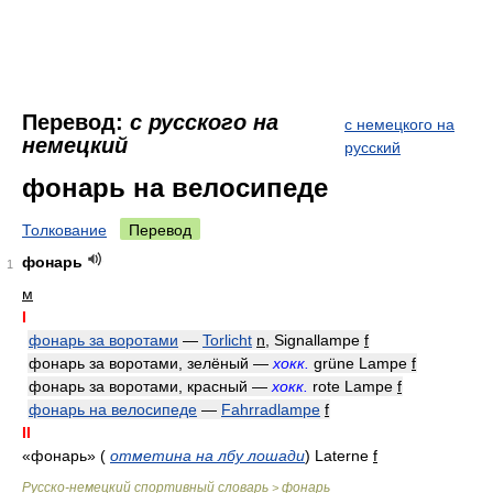
Перевод:
с русского на
с немецкого на
немецкий
русский
фонарь на велосипеде
Толкование
Перевод
фонарь
1
м
I
фонарь за воротами
—
Torlicht
n
, Signallampe
f
фонарь за воротами, зелёный —
хокк.
grüne Lampe
f
фонарь за воротами, красный —
хокк.
rote Lampe
f
фонарь на велосипеде
—
Fahrradlampe
f
II
«фонарь»
(
отметина на лбу лошади
)
Laterne
f
Русско-немецкий спортивный словарь
фонарь
>