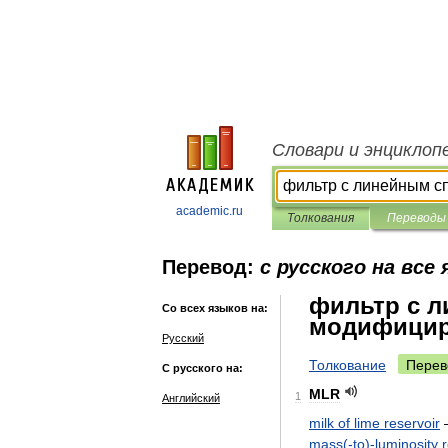
Словари и энциклоп
academic.ru
Толкования
Переводы
Перевод:
с русского на все
фильтр с 
Со всех языков на:
модифици
Русский
Толкование
Перев
С русского на:
MLR
1
Английский
milk
of
lime
reservoir
mass
(-
to
)-
luminosity