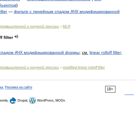
бъектов
)
filter
—
фильтр
с
линейным
спадом
АЧХ
модифицированной
промышленной
и
научной
лексики
MLR
>
ff
filter
спадом
АЧХ
модифицированной
формы
;
см
.
linear
rolloff
filter
;
промышленной
и
научной
лексики
modified
linear
rolloff
filter
>
ка
,
Реклама на сайте
18+
omla,
Drupal,
WordPress, MODx.