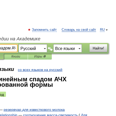
Запомнить сайт
Словарь на свой сайт
RU
едии на Академике
Найти!
Книги
Игры ⚽
 языки
со всех языков на русский
линейным спадом АЧХ
рованной формы
од
—
резервуар
для
известкового
молока
relationship
—
соотношение
масса
-
светимость
(
для