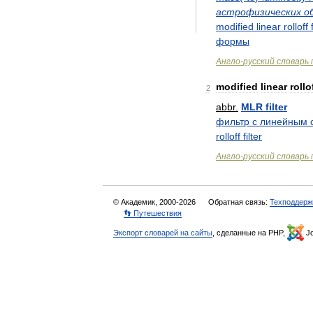
астрофизических
о
modified
linear
rolloff
формы
Англо
-
русский
словарь
modified
linear
rollo
2
abbr
.
MLR
filter
фильтр
с
линейным
rolloff
filter
Англо
-
русский
словарь
© Академик, 2000-2026
Обратная связь:
Техподдерж
👣 Путешествия
Экспорт словарей на сайты
, сделанные на PHP,
Jo