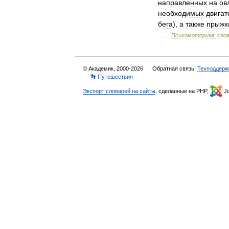
направленных
на
ов
необходимых
двигат
бега
),
а
также
прыжк
…
Психомоторика:
cло
© Академик, 2000-2026
Обратная связь:
Техподдерж
👣 Путешествия
Экспорт словарей на сайты
, сделанные на PHP,
Jo