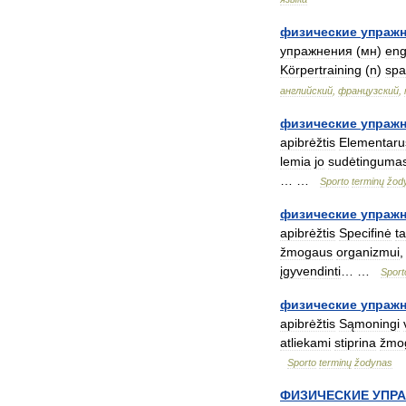
физические
упраж
упражнения
(
мн
)
en
Körpertraining
(
n
)
spa
английский
,
французский
,
физические
упраж
apibrėžtis
Elementaru
lemia
jo
sudėtinguma
… …
Sporto
terminų
žod
физические
упраж
apibrėžtis
Specifinė
t
žmogaus
organizmui
įgyvendinti
… …
Sport
физические
упраж
apibrėžtis
Sąmoningi
atliekami
stiprina
žmo
Sporto
terminų
žodynas
ФИЗИЧЕСКИЕ
УПР