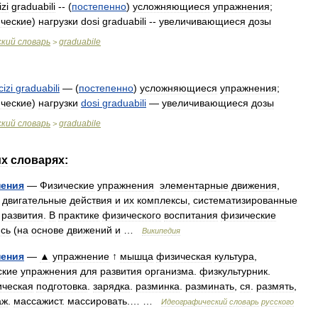
zi
graduabili
-- (
постепенно
)
усложняющиеся
упражнения
;
ческие
)
нагрузки
dosi
graduabili
--
увеличивающиеся
дозы
ский
словарь
graduabile
>
izi
graduabili
— (
постепенно
)
усложняющиеся
упражнения
;
ческие
)
нагрузки
dosi
graduabili
—
увеличивающиеся
дозы
ский
словарь
graduabile
>
их
словарях:
нения
—
Физические
упражнения
элементарные
движения
,
двигательные
действия
и
их
комплексы
,
систематизированные
развития
.
В
практике
физического
воспитания
физические
сь
(
на
основе
движений
и
…
Википедия
нения
—
▲
упражнение
↑
мышца
физическая
культура
,
ские
упражнения
для
развития
организма
.
физкультурник
.
ическая
подготовка
.
зарядка
.
разминка
.
разминать
,
ся
.
размять
,
аж
.
массажист
.
массировать
.… …
Идеографический
словарь
русского