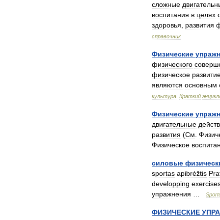
сложные
двигательн
воспитания
в
целях
здоровья
,
развития
ф
справочник
Физические
упраж
физического
соверш
физическое
развити
являются
основным
культура
.
Краткий
энцикл
Физические
упраж
двигательные
дейст
развития
(
См
.
Физич
Физическое
воспита
силовые
физическ
sportas
apibrėžtis
Pra
developping
exercise
упражнения
…
Sport
ФИЗИЧЕСКИЕ
УПР