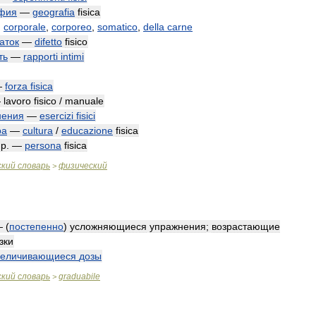
афия
—
geografia
fisica
;
corporale
,
corporeo
,
somatico
,
della
carne
аток
—
difetto
fisico
ть
—
rapporti
intimi
—
forza
fisica
—
lavoro
fisico
/
manuale
нения
—
esercizi
fisici
ра
—
cultura
/
educazione
fisica
р
. —
persona
fisica
ский
словарь
физический
>
 (
постепенно
)
усложняющиеся
упражнения
;
возрастающие
зки
величивающиеся
дозы
ский
словарь
graduabile
>