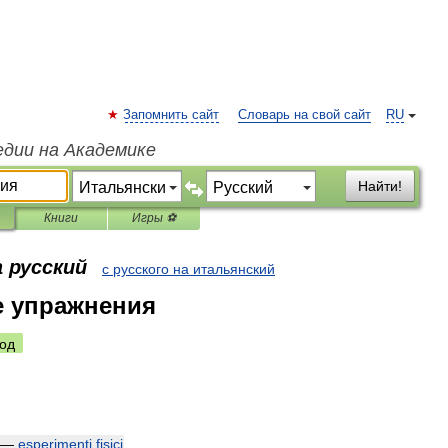
Запомнить сайт
Словарь на свой сайт
RU
едии на Академике
Найти!
Книги
Игры ⚽
 русский
с русского на итальянский
е упражнения
од
—
esperimenti
fisici