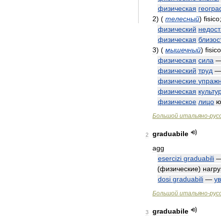
физическая
геогр
2
)
(
телесный
)
fisico
физический
недост
физическая
близос
3
)
(
мышечный
)
fisico
физическая
сила
физический
труд
физические
упраж
физическая
культу
физическое
лицо
ю
Большой
итальяно
-
рус
graduabile
2
agg
esercizi
graduabili
—
(
физические
)
нагру
dosi
graduabili
—
у
Большой
итальяно
-
рус
graduabile
3