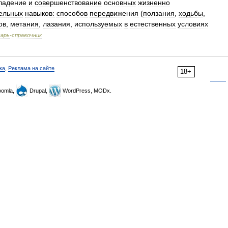
ладение
и
совершенствование
основных
жизненно
ельных
навыков:
способов
передвижения
(
ползания
,
ходьбы
,
ов
,
метания
,
лазания
,
используемых
в
естественных
условиях
варь
-
справочник
ка
,
Реклама на сайте
18+
omla,
Drupal,
WordPress, MODx.