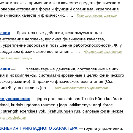
ые
комплексы
,
применяемые
в
качестве
средств
физического
совершенствования
форм
и
функций
организма
,
укрепления
изических
качеств
и
физических
… …
Психомоторика:
cловарь
-
нения
—
Двигательные
действия
,
используемые
для
енствования
человека
,
включая
физические
качества
,
е
,
укрепление
здоровья
и
повышение
работоспособности
.
Ф
.
у
.
средством
физического
воспитания
,… …
Адаптивная
физическая
опедический
словарь
нения
—
элементарные
движения
,
составленные
из
них
вия
и
их
комплексы
,
систематизированные
в
целях
физического
еское
развитие
).
В
практике
физического
воспитания
(
См
.
ние
)
Ф
.
у
.
сложились
(
на
…
Большая
советская
энциклопедия
ие
упражнения
—
jėgos
pratimai
statusas
T
sritis
Kūno
kultūra
ir
timai
,
kuriais
ugdoma
raumenų
jėga
.
atitikmenys:
angl
.
force
s
;
strength
exercises
vok
.
Kraftübungen
rus
.
силовые
физические
o
terminų
žodynas
АЖНЕНИЯ
ПРИКЛАДНОГО
ХАРАКТЕРА
—
группа
упражнений
,