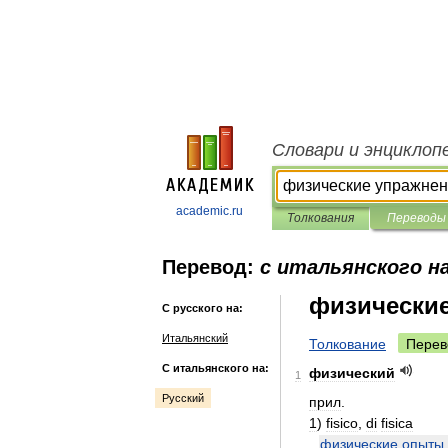
Словари и энциклоп
academic.ru
Толкования
Переводы
Перевод:
с итальянского на
физически
С русского на:
Итальянский
Толкование
Перев
С итальянского на:
физический
1
Русский
прил
.
1
)
fisico
,
di
fisica
физические
опыты