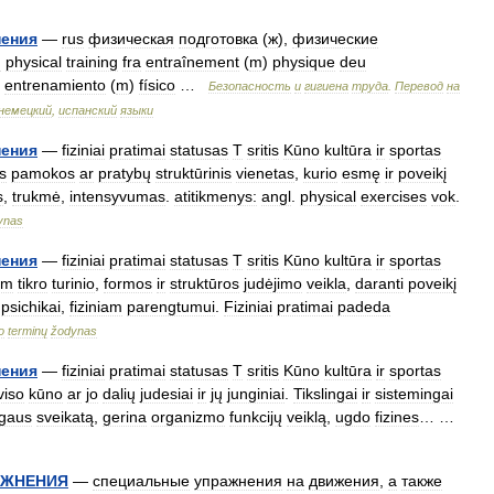
нения
—
rus
физическая
подготовка
(
ж
),
физические
g
physical
training
fra
entraînement
(
m
)
physique
deu
entrenamiento
(
m
)
físico
…
Безопасность
и
гигиена
труда
.
Перевод
на
немецкий
,
испанский
языки
нения
—
fiziniai
pratimai
statusas
T
sritis
Kūno
kultūra
ir
sportas
s
pamokos
ar
pratybų
struktūrinis
vienetas
,
kurio
esmę
ir
poveikį
s
,
trukmė
,
intensyvumas
.
atitikmenys:
angl
.
physical
exercises
vok
.
ynas
нения
—
fiziniai
pratimai
statusas
T
sritis
Kūno
kultūra
ir
sportas
am
tikro
turinio
,
formos
ir
struktūros
judėjimo
veikla
,
daranti
poveikį
,
psichikai
,
fiziniam
parengtumui
.
Fiziniai
pratimai
padeda
o
terminų
žodynas
нения
—
fiziniai
pratimai
statusas
T
sritis
Kūno
kultūra
ir
sportas
viso
kūno
ar
jo
dalių
judesiai
ir
jų
junginiai
.
Tikslingai
ir
sistemingai
gaus
sveikatą
,
gerina
organizmo
funkcijų
veiklą
,
ugdo
fizines
… …
АЖНЕНИЯ
—
специальные
упражнения
на
движения
,
а
также