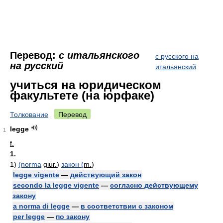
Перевод:
с итальянского
с русского на
на русский
итальянский
учиться на юридическом
факультете (на юрфаке)
Толкование
Перевод
legge
1
f.
1.
1)
(norma
giur.
)
закон (
m.
)
legge vigente
—
действующий закон
secondo la legge vigente
—
согласно действующему
закону
a norma di legge
—
в соответствии с законом
per legge
—
по закону