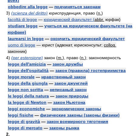
всех)
obbedire alla legge
—
подчиняться законам
3)
(scienza del diritto)
юриспруденция, право (
n.
)
facoltà di legge
—
юридический факультет (
abbr.
юрфак)
studiare legge
—
учиться на юридическом факультете (на
юрфаке)
laurearsi in legge
—
окончить юридический факультет
uomo di legge
— юрист (адвокат, юрисконсульт;
colloq.
законник)
4)
(per estensione)
закон (
m.
), право (
n.
); закономерность
legge dell'amicizia
—
закон дружбы
legge dell'ospitalità
—
закон (правила) гостеприимства
legge morale
—
нравственный закон
legge della giungla
—
закон джунглей
legge non scritta
—
неписаный закон
le leggi della natura
—
закон природы
la legge di Newton
—
закон Ньютона
leggi economiche
—
экономические законы
leggi fisiche
—
физические законы (законы физики)
legge di gravità
—
закон всемирного тяготения
legge di mercato
—
законы рынка
2.