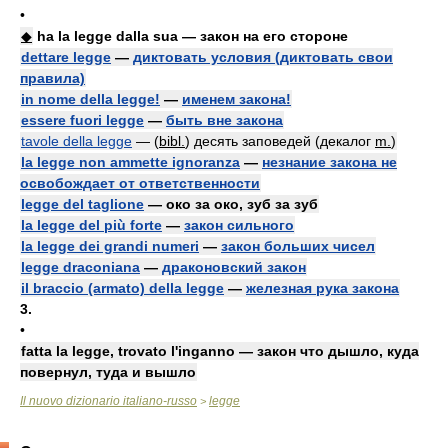
•
◆
ha la legge dalla sua — закон на его стороне
dettare legge
—
диктовать условия (диктовать свои
правила)
in nome della legge!
—
именем закона!
essere fuori legge
—
быть вне закона
tavole della legge
— (
bibl.
) десять заповедей (декалог
m.
)
la legge non ammette ignoranza
—
незнание закона не
освобождает от ответственности
legge del taglione
— око за око, зуб за зуб
la legge del più forte
—
закон сильного
la legge dei grandi numeri
—
закон больших чисел
legge draconiana
—
драконовский закон
il braccio (armato) della legge
—
железная рука закона
3.
•
fatta la legge, trovato l'inganno — закон что дышло, куда
повернул, туда и вышло
Il nuovo dizionario italiano-russo
legge
>