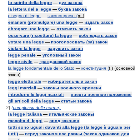
lo spirito della legge
—
дух закона
la lettera della legge
—
буква закона
disegno di legge
—
законопроект (
m.
)
emanare (promulgare) una legge
—
издать закон
abrogare una legge
—
отменить закон
osservare (rispettare) la legge
—
соблюдать закон
votare una legge
—
проголосовать (за) закон
violare la legge
—
нарушить закон
legge penale
—
уголовный закон
legge civile
—
гражданский закон
la legge fondamentale dello Stato
—
конституция (
f.
) (основной
закон)
legge elettorale
—
избирательный закон
leggi marziali
—
законы военного времени
introdurre le leggi marziali
—
ввести военное положение
gli articoli della legge
—
статьи закона
2)
(complesso delle norme)
la legge italiana
—
итальянские законы
raccolta di leggi
—
свод законов
tutti sono uguali davanti alla legge (la legge è uguale per
tutti)
—
перед законом все равны (закон одинаков для