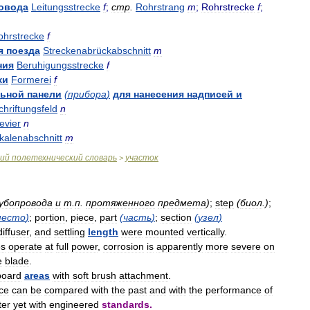
овода
Leitungsstrecke
f
;
стр
.
Rohrstrang
m
;
Rohrstrecke
f
;
ohrstrecke
f
я
поезда
Streckenabrückabschnitt
m
ния
Beruhigungsstrecke
f
ки
Formerei
f
ьной
панели
(
прибора
)
для
нанесения
надписей
и
hriftungsfeld
n
evier
n
kalenabschnitt
m
ий
полетехнический
словарь
участок
>
убопровода
и
т
.
п
.
протяженного
предмета
)
;
step
(
биол
.)
;
место
)
;
portion
,
piece
,
part
(
часть
)
;
section
(
узел
)
diffuser
,
and
settling
length
were
mounted
vertically
.
es
operate
at
full
power
,
corrosion
is
apparently
more
severe
on
e
blade
.
board
areas
with
soft
brush
attachment
.
ce
can
be
compared
with
the
past
and
with
the
performance
of
ter
yet
with
engineered
standards
.