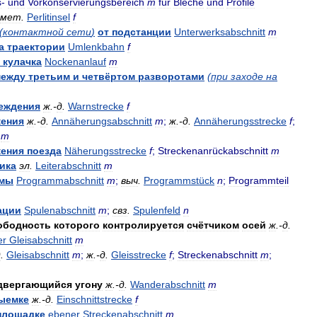
s
-
und
Vorkonservierungsbereich
m
für
Bleche
und
Profile
мет
.
Perlitinsel
f
(
контактной
сети
)
от
подстанции
Unterwerksabschnitt
m
а
траектории
Umlenkbahn
f
кулачка
Nockenanlauf
m
ежду
третьим
и
четвёртом
разворотами
(
при
заходе
на
еждения
ж
.-
д
.
Warnstrecke
f
ения
ж
.-
д
.
Annäherungsabschnitt
m
;
ж
.-
д
.
Annäherungsstrecke
f
;
m
ения
поезда
Näherungsstrecke
f
;
Streckenanrückabschnitt
m
ика
эл
.
Leiterabschnitt
m
ммы
Programmabschnitt
m
;
выч
.
Programmstück
n
;
Programmteil
ации
Spulenabschnitt
m
;
свз
.
Spulenfeld
n
ободность
которого
контролируется
счётчиком
осей
ж
.-
д
.
er
Gleisabschnitt
m
д
.
Gleisabschnitt
m
;
ж
.-
д
.
Gleisstrecke
f
;
Streckenabschnitt
m
;
двергающийся
угону
ж
.-
д
.
Wanderabschnitt
m
ыемке
ж
.-
д
.
Einschnittstrecke
f
площадке
ebener
Streckenabschnitt
m