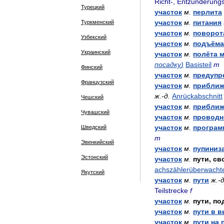
Richt
-,
Entzunderung
Турецкий
участок
м
.
перлита
участок
м
.
питания
Туркменский
участок
м
.
поворот
Узбекский
участок
м
.
подъёма
Украинский
участок
м
.
полёта
м
посадку
)
Basisteil
m
Финский
участок
м
.
предупр
Французский
участок
м
.
приближ
ж
.-
д
.
Anrückabschnitt
Чешский
участок
м
.
приближ
Чувашский
участок
м
.
проводн
участок
м
.
програ
Шведский
m
Эвенкийский
участок
м
.
пупиниз
Эстонский
участок
м
.
пути
,
св
achszählerüberwacht
Якутский
участок
м
.
пути
ж
.-
Teilstrecke
f
участок
м
.
пути
,
по
участок
м
.
пути
в
в
участок
м
.
пути
на