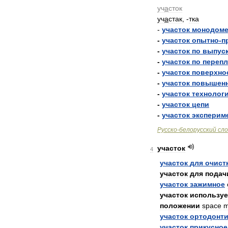
уч
а
сток
уч
а
стак
, -
тка
-
участок
монодом
-
участок
опытно
-
п
-
участок
по
выпус
-
участок
по
перепл
-
участок
поверхно
-
участок
повышен
-
участок
технолог
-
участок
цепи
-
участок
эксперим
Русско
-
белорусский
сло
участок
4
участок
для
очист
участок
для
подач
участок
зажимное
участок
использу
положении
space
m
участок
ортодонти
участок
прикусное