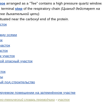
ece
arranged
as
a
"
Tee
"
contains
a
high
pressure
quartz
window
.
e
terminal
step
of
the
respiratory
chain
(
Цианид
действует
на
тке
дыхательной
цепи
).
ituated
near
the
carboxyl
end
of
the
protein
.
сток
жду
осями
ок
часток
асток
м
участок
бой
опасный
участок
сток
мы
ый
под
строительство
ируемом
помещении
на
затемнённом
участке
чно
-
технический
словарь
переводчика
участок
>