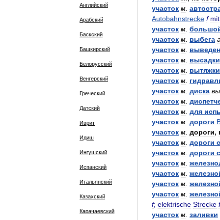
Английский
участок
м
.
автостр
Autobahnstrecke
f
mit
Арабский
участок
м
.
большо
Баскский
участок
м
.
выбега
участок
м
.
выведе
Башкирский
участок
м
.
высадки
Белорусский
участок
м
.
вытяжки
Венгерский
участок
м
.
гидравл
участок
м
.
диска
вы
Греческий
участок
м
.
диспетч
Датский
участок
м
.
для
исп
участок
м
.
дороги
Иврит
участок
м
.
дороги
,
Идиш
участок
м
.
дороги
участок
м
.
дороги
Ингушский
участок
м
.
железно
Испанский
участок
м
.
железно
Итальянский
участок
м
.
железно
участок
м
.
железно
Казахский
f
;
elektrische
Strecke
Карачаевский
участок
м
.
заливки