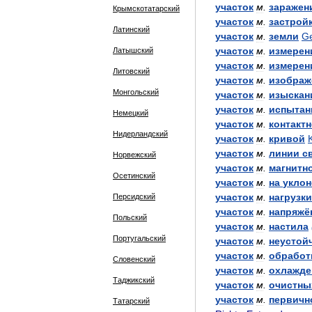
участок
м
.
заражен
Крымскотатарский
участок
м
.
застрой
Латинский
участок
м
.
земли
G
участок
м
.
измерен
Латышский
участок
м
.
измерен
Литовский
участок
м
.
изображ
Монгольский
участок
м
.
изыскан
участок
м
.
испытан
Немецкий
участок
м
.
контактн
Нидерландский
участок
м
.
кривой
участок
м
.
линии
с
Норвежский
участок
м
.
магнитн
Осетинский
участок
м
.
на
уклон
участок
м
.
нагрузки
Персидский
участок
м
.
напряжё
Польский
участок
м
.
настила
Португальский
участок
м
.
неустой
участок
м
.
обработ
Словенский
участок
м
.
охлажде
Таджикский
участок
м
.
очистны
участок
м
.
первичн
Татарский