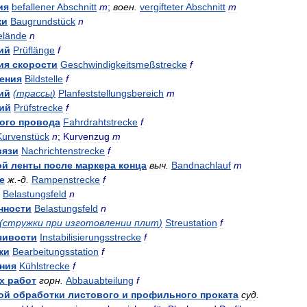
ия
befallener
Abschnitt
m
;
воен
.
vergifteter
Abschnitt
m
ки
Baugrundstück
n
elände
n
ий
Prüflänge
f
ия
скорости
Geschwindigkeitsmeßstrecke
f
ения
Bildstelle
f
ий
(
трассы
)
Planfeststellungsbereich
m
ий
Prüfstrecke
f
ого
провода
Fahrdrahtstrecke
f
Kurvenstück
n
;
Kurvenzug
m
вязи
Nachrichtenstrecke
f
ой
ленты
после
маркера
конца
выч
.
Bandnachlauf
m
е
ж
.-
д
.
Rampenstrecke
f
Belastungsfeld
n
нности
Belastungsfeld
n
(
стружки
при
изготовлении
плит
)
Streustation
f
чивости
Instabilisierungsstrecke
f
ки
Bearbeitungsstation
f
ния
Kühlstrecke
f
х
работ
горн
.
Abbauabteilung
f
ой
обработки
листового
и
профильного
проката
суд
.