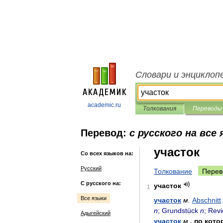
Словари и энциклоп
academic.ru
Толкования
Переводы
Перевод:
с русского на все
участок
Со всех языков на:
Русский
Толкование
Перев
С русского на:
участок
1
Все языки
участок
м
.
Abschnitt
n
;
Grundstück
n
;
Revi
Адыгейский
участок
м
.
,
по
кото