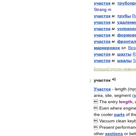
участок
м
.
трубопр
Strang
m
участок
м
.
трубы
R
участок
м
.
удалени
участок
м
.
успокое
участок
м
.
формов
участок
м
.
фронтал
маркировок
эл
.
Besc
участок
м
.
шахты
R
участок
м
.
шкалы
S
Большой
русско
-
немецк
участок
2
Участок
-
length
(
тр
area
,
site
,
segment
(

The
entry
length
,

Even
where
engin
the
cooler
parts
of
th

Vacuum
clean
key

Present
performan
other
sections
or
bet