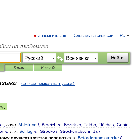
Запомнить сайт
Словарь на свой сайт
RU
едии на Академике
Найти!
Книги
Игры ⚽
 языки
со всех языков на русский
од
m
;
горн
.
Abteilung
f
;
Bereich
m
;
Bezirk
m
;
Feld
n
;
Fläche
f
;
Gebiet
er
n
;
с
.-
х
.
Schlag
m
;
Strecke
f
;
Streckenabschnitt
m
рому
осуществляется
перевозка
ж
.
Beförderungsstrecke
f