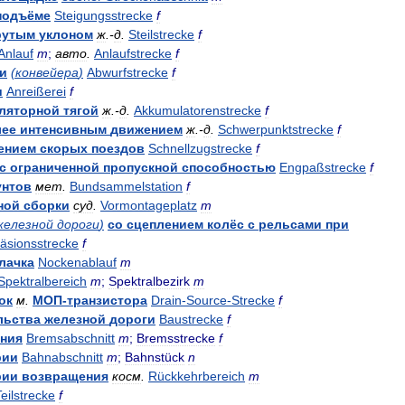
подъёме
Steigungsstrecke
f
рутым
уклоном
ж
.-
д
.
Steilstrecke
f
Anlauf
m
;
авто
.
Anlaufstrecke
f
ки
(
конвейера
)
Abwurfstrecke
f
и
Anreißerei
f
ляторной
тягой
ж
.-
д
.
Akkumulatorenstrecke
f
лее
интенсивным
движением
ж
.-
д
.
Schwerpunktstrecke
f
ением
скорых
поездов
Schnellzugstrecke
f
с
ограниченной
пропускной
способностью
Engpaßstrecke
f
унтов
мет
.
Bundsammelstation
f
ной
сборки
суд
.
Vormontageplatz
m
железной
дороги
)
со
сцеплением
колёс
с
рельсами
при
äsionsstrecke
f
лачка
Nockenablauf
m
Spektralbereich
m
;
Spektralbezirk
m
ок
м
.
МОП
-
транзистора
Drain
-
Source
-
Strecke
f
льства
железной
дороги
Baustrecke
f
ния
Bremsabschnitt
m
;
Bremsstrecke
f
рии
Bahnabschnitt
m
;
Bahnstück
n
рии
возвращения
косм
.
Rückkehrbereich
m
Teilstrecke
f