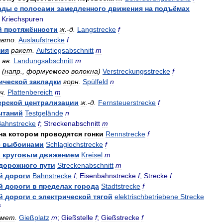
ады
с
полосами
замедленного
движения
на
подъёмах
Kriechspuren
й
протяжённости
ж
.-
д
.
Langstrecke
f
авто
.
Auslaufstrecke
f
ния
ракет
.
Aufstiegsabschnitt
m
ав
.
Landungsabschnitt
m
(
напр
.,
формуемого
волокна
)
Verstreckungsstrecke
f
ической
закладки
горн
.
Spülfeld
n
ч
.
Plattenbereich
m
ерской
централизации
ж
.-
д
.
Fernsteuerstrecke
f
ытаний
Testgelände
n
Bahnstrecke
f
;
Streckenabschnitt
m
на
котором
проводятся
гонки
Rennstrecke
f
с
выбоинами
Schlaglochstrecke
f
с
круговым
движением
Kreisel
m
дорожного
пути
Streckenabschnitt
m
й
дороги
Bahnstrecke
f
;
Eisenbahnstrecke
f
;
Strecke
f
й
дороги
в
пределах
города
Stadtstrecke
f
й
дороги
с
электрической
тягой
elektrischbetriebene
Strecke
f
мет
.
Gießplatz
m
;
Gießstelle
f
;
Gießstrecke
f