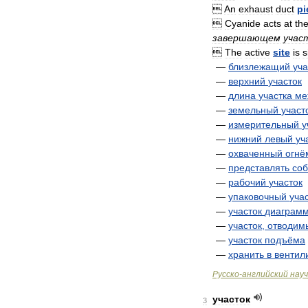

An
exhaust
duct
pi

Cyanide
acts
at
th
завершающем
учас

The
active
site
is
s
—
близлежащий
уча
—
верхний
участок
—
длина
участка
ме
—
земельный
участ
—
измерительный
у
—
нижний
левый
уч
—
охваченный
огнё
—
представлять
со
—
рабочий
участок
—
упаковочный
уча
—
участок
диаграм
—
участок
,
отводим
—
участок
подъёма
—
хранить
в
вентил
Русско
-
английский
нау
участок
3