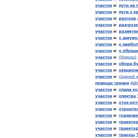
участок
м
.
пути
на
участок
м
.
пути
с
к
участок
м
.
разгона
участок
м
.
разгруз
участок
м
.
разметк
участок
м
.
с
аккуму
участок
м
.
с
наибо
участок
м
.
с
обращ
участок
м
.
(
дороги
)
участок
м
.
сбора
б
участок
м
.
секцион
участок
м
.
(
горной
помощи
трения
Adh
участок
м
.
спада
ку
участок
м
.
спектра
участок
м
.
сток
-
ист
участок
м
.
строите
участок
м
.
торможе
участок
м
.
траекто
участок
м
.
траекто
участок
м
.
трассы