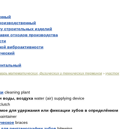
енный
роизводственный
ку
строительных
изделий
авке
отходов
производства
сти
ной
виброактивности
ический
ентальный
варь
математических
,
физических
и
технических
терминов
участок
>
ки
cleaning
plant
и
воды
,
воздуха
water
(
air
)
supplying
device
clutch
емое
для
удержания
или
фиксации
зубов
в
определённом
aintainer
ческое
braces
для
рентгенографии
зубов
bitewing