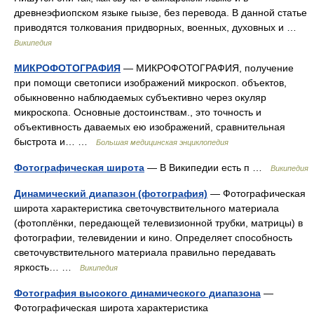
древнеэфиопском языке гыызе, без перевода. В данной статье
приводятся толкования придворных, военных, духовных и …
Википедия
МИКРОФОТОГРАФИЯ
— МИКРОФОТОГРАФИЯ, получение
при помощи светописи изображений микроскоп. объектов,
обыкновенно наблюдаемых субъективно через окуляр
микроскопа. Основные достоинствам., это точность и
объективность даваемых ею изображений, сравнительная
быстрота и… …
Большая медицинская энциклопедия
Фотографическая широта
— В Википедии есть п …
Википедия
Динамический диапазон (фотография)
— Фотографическая
широта характеристика светочувствительного материала
(фотоплёнки, передающей телевизионной трубки, матрицы) в
фотографии, телевидении и кино. Определяет способность
светочувствительного материала правильно передавать
яркость… …
Википедия
Фотография высокого динамического диапазона
—
Фотографическая широта характеристика