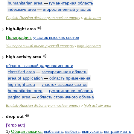
humanitarian area
—
гуманитарная область
indecisive area
—
второстепенный участок
English-Russian dictionary on nuclear energy
wake area
>
high-light area
5
Полиграфия:
участок высоких светов
Универсальный англо-русский словарь
high-light area
>
high activity area
6
область высокой радиоактивности
classified area
—
засекреченная область
area of application
—
область применения
high-light area
—
участок высоких светов
humanitarian area
—
гуманитарная область
paging area
—
область страничного обмена
English-Russian dictionary on nuclear energy
high activity area
>
drop out
7
['drɒp'aʊt]
1)
Общая лексика:
выбывать
,
выбыть
,
выпускать
,
вытравливать