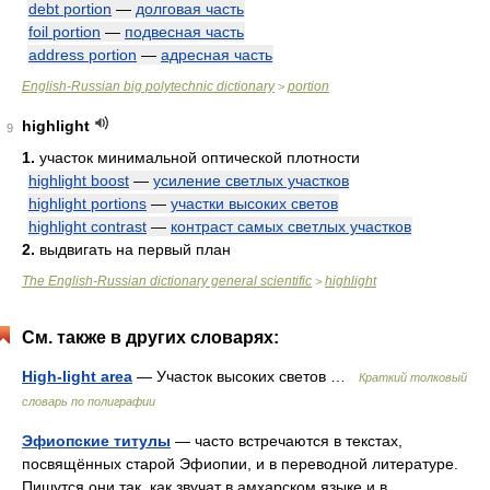
debt portion
—
долговая часть
foil portion
—
подвесная часть
address portion
—
адресная часть
English-Russian big polytechnic dictionary
portion
>
highlight
9
1.
участок минимальной оптической плотности
highlight boost
—
усиление светлых участков
highlight portions
—
участки высоких светов
highlight contrast
—
контраст самых светлых участков
2.
выдвигать на первый план
The English-Russian dictionary general scientific
highlight
>
См. также в других словарях:
High-light area
— Участок высоких светов …
Краткий толковый
словарь по полиграфии
Эфиопские титулы
— часто встречаются в текстах,
посвящённых старой Эфиопии, и в переводной литературе.
Пишутся они так, как звучат в амхарском языке и в