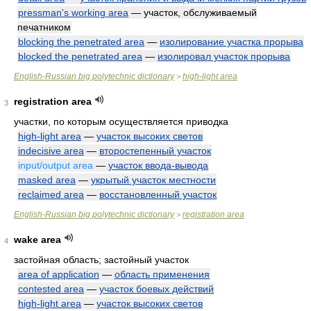
pressman's working area
— участок, обслуживаемый
печатником
blocking the penetrated area
—
изолирование участка прорыва
blocked the penetrated area
—
изолировал участок прорыва
English-Russian big polytechnic dictionary
high-light area
>
registration area
3
участки, по которым осуществляется приводка
high-light area
—
участок высоких светов
indecisive area
—
второстепенный участок
input/output area
—
участок ввода-вывода
masked area
—
укрытый участок местности
reclaimed area
—
восстановленный участок
English-Russian big polytechnic dictionary
registration area
>
wake area
4
застойная область; застойный участок
area of application
—
область применения
contested area
—
участок боевых действий
high-light area
—
участок высоких светов