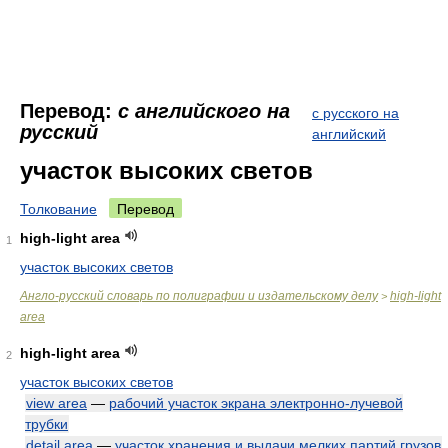
Перевод:
с английского на
с русского на
русский
английский
участок высоких светов
Толкование
Перевод
high-light area
1
участок высоких светов
Англо-русский словарь по полиграфии и издательскому делу
high-light
>
area
high-light area
2
участок высоких светов
view area
—
рабочий участок экрана электронно-лучевой
трубки
detail area
—
участок хранения и выдачи мелких партий грузов