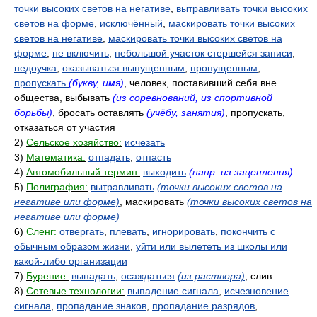
точки высоких светов на негативе
,
вытравливать точки высоких
светов на форме
,
исключённый
,
маскировать точки высоких
светов на негативе
,
маскировать точки высоких светов на
форме
,
не включить
,
небольшой участок стершейся записи
,
недоучка
,
оказываться выпущенным
,
пропущенным
,
пропускать
(букву, имя)
, человек, поставивший себя вне
общества, выбывать
(из соревнований, из спортивной
борьбы)
, бросать оставлять
(учёбу, занятия)
, пропускать,
отказаться от участия
2)
Сельское хозяйство:
исчезать
3)
Математика:
отпадать
,
отпасть
4)
Автомобильный термин:
выходить
(напр. из зацепления)
5)
Полиграфия:
вытравливать
(точки высоких светов на
негативе или форме)
, маскировать
(точки высоких светов на
негативе или форме)
6)
Сленг:
отвергать
,
плевать
,
игнорировать
,
покончить с
обычным образом жизни
,
уйти или вылететь из школы или
какой-либо организации
7)
Бурение:
выпадать
,
осаждаться
(из раствора)
, слив
8)
Сетевые технологии:
выпадение сигнала
,
исчезновение
сигнала
,
пропадание знаков
,
пропадание разрядов
,