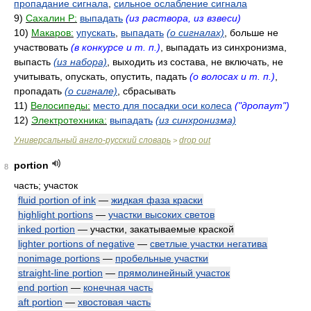
пропадание сигнала
,
сильное ослабление сигнала
9)
Сахалин Р:
выпадать
(из раствора, из взвеси)
10)
Макаров:
упускать
,
выпадать
(о сигналах)
, больше не
участвовать
(в конкурсе и т. п.)
, выпадать из синхронизма,
выпасть
(из набора)
, выходить из состава, не включать, не
учитывать, опускать, опустить, падать
(о волосах и т. п.)
,
пропадать
(о сигнале)
, сбрасывать
11)
Велосипеды:
место для посадки оси колеса
("дропаут")
12)
Электротехника:
выпадать
(из синхронизма)
Универсальный англо-русский словарь
drop out
>
portion
8
часть; участок
fluid portion of ink
—
жидкая фаза краски
highlight portions
—
участки высоких светов
inked portion
— участки, закатываемые краской
lighter portions of negative
—
светлые участки негатива
nonimage portions
—
пробельные участки
straight-line portion
—
прямолинейный участок
end portion
—
конечная часть
aft portion
—
хвостовая часть