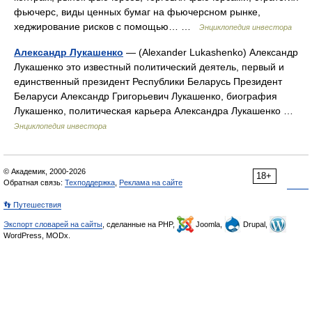
фьючерс, виды ценных бумаг на фьючерсном рынке,
хеджирование рисков с помощью… …
Энциклопедия инвестора
Александр Лукашенко
— (Alexander Lukashenko) Александр
Лукашенко это известный политический деятель, первый и
единственный президент Республики Беларусь Президент
Беларуси Александр Григорьевич Лукашенко, биография
Лукашенко, политическая карьера Александра Лукашенко …
Энциклопедия инвестора
© Академик, 2000-2026
18+
Обратная связь:
Техподдержка
,
Реклама на сайте
👣 Путешествия
Экспорт словарей на сайты
, сделанные на PHP,
Joomla,
Drupal,
WordPress, MODx.