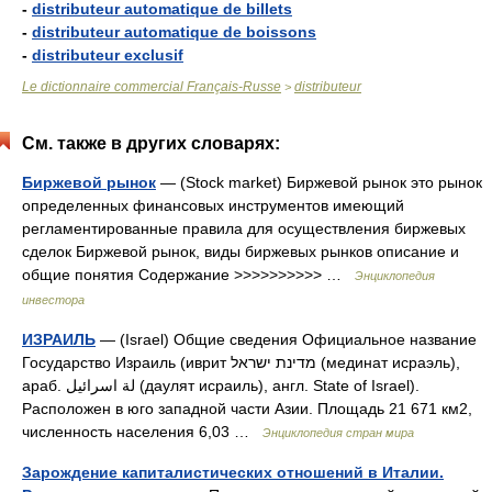
-
distributeur automatique de billets
-
distributeur automatique de boissons
-
distributeur exclusif
Le dictionnaire commercial Français-Russe
distributeur
>
См. также в других словарях:
Биржевой рынок
— (Stock market) Биржевой рынок это рынок
определенных финансовых инструментов имеющий
регламентированные правила для осуществления биржевых
сделок Биржевой рынок, виды биржевых рынков описание и
общие понятия Содержание >>>>>>>>>> …
Энциклопедия
инвестора
ИЗРАИЛЬ
— (Israel) Общие сведения Официальное название
Государство Израиль (иврит מדינת ישראל (мединат исраэль),
араб. لة اسرائيل (даулят исраиль), англ. State of Israel).
Расположен в юго западной части Азии. Площадь 21 671 км2,
численность населения 6,03 …
Энциклопедия стран мира
Зарождение капиталистических отношений в Италии.