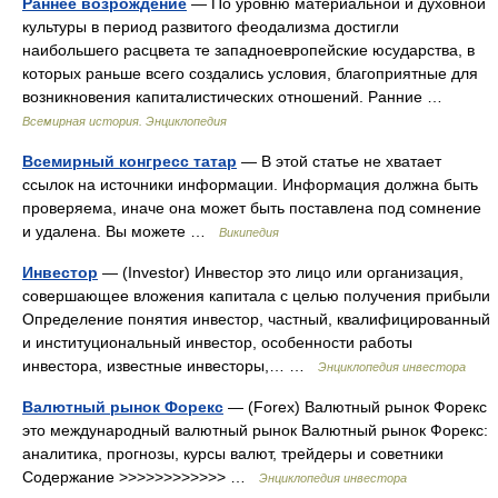
Раннее возрождение
— По уровню материальной и духовной
культуры в период развитого феодализма достигли
наибольшего расцвета те западноевропейские юсударства, в
которых раньше всего создались условия, благоприятные для
возникновения капиталистических отношений. Ранние …
Всемирная история. Энциклопедия
Всемирный конгресс татар
— В этой статье не хватает
ссылок на источники информации. Информация должна быть
проверяема, иначе она может быть поставлена под сомнение
и удалена. Вы можете …
Википедия
Инвестор
— (Investor) Инвестор это лицо или организация,
совершающее вложения капитала с целью получения прибыли
Определение понятия инвестор, частный, квалифицированный
и институциональный инвестор, особенности работы
инвестора, известные инвесторы,… …
Энциклопедия инвестора
Валютный рынок Форекс
— (Forex) Валютный рынок Форекс
это международный валютный рынок Валютный рынок Форекс:
аналитика, прогнозы, курсы валют, трейдеры и советники
Содержание >>>>>>>>>>>> …
Энциклопедия инвестора