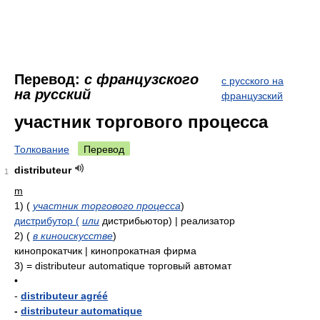
Перевод:
с французского
с русского на
на русский
французский
участник торгового процесса
Толкование
Перевод
distributeur
1
m
1)
(
участник торгового процесса
)
дистрибутор (
или
дистрибьютор) | реализатор
2)
(
в киноискусстве
)
кинопрокатчик | кинопрокатная фирма
3)
= distributeur automatique
торговый автомат
•
-
distributeur agréé
-
distributeur automatique