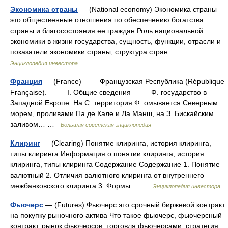
Экономика страны
— (National economy) Экономика страны
это общественные отношения по обеспечению богатства
страны и благосостояния ее граждан Роль национальной
экономики в жизни государства, сущность, функции, отрасли и
показатели экономики страны, структура стран… …
Энциклопедия инвестора
Франция
— (France) Французская Республика (République
Française). I. Общие сведения Ф. государство в
Западной Европе. На С. территория Ф. омывается Северным
морем, проливами Па де Кале и Ла Манш, на З. Бискайским
заливом… …
Большая советская энциклопедия
Клиринг
— (Clearing) Понятие клиринга, история клиринга,
типы клиринга Информация о понятии клиринга, история
клиринга, типы клиринга Содержание Содержание 1. Понятие
валютный 2. Отличия валютного клиринга от внутреннего
межбанковского клиринга 3. Формы… …
Энциклопедия инвестора
Фьючерс
— (Futures) Фьючерс это срочный биржевой контракт
на покупку рыночного актива Что такое фьючерс, фьючерсный
контракт, рынок фьючерсов, торговля фьючерсами, стратегия