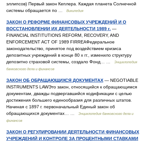
эллипсов) Первый закон Кеплера. Каждая планета Солнечной
системы обращается по …
Википедия
ЗАКОН О РЕФОРМЕ ФИНАНСОВЫХ УЧРЕЖДЕНИЙ И О
ВОССТАНОВЛЕНИИ ИХ ДЕЯТЕЛЬНОСТИ 1989 г.
—
FINANCIAL INSTITUTIONS REFORM, RECOVERY, AND
ENFORCEMENT ACT OF 1989 FIRREAФедеральное
законодательство, принятое под воздействием кризиса
депозитных учреждений в конце 80 х гг., изменило структуру
депозитно страховой системы, создало Фонд… …
Энциклопедия
банковского дела и финансов
ЗАКОН ОБ ОБРАЩАЮЩИХСЯ ДОКУМЕНТАХ
— NEGOTIABLE
INSTRUMENTS LAWЭто закон, относящийся к обращающимся
документам, дважды подвергавшийся кодификации с целью
достижения большего единообразия для различных штатов.
Начиная с 1897 г. первоначальный Единый закон об
обращающихся документах… …
Энциклопедия банковского дела и
финансов
ЗАКОН О РЕГУЛИРОВАНИИ ДЕЯТЕЛЬНОСТИ ФИНАНСОВЫХ
УЧРЕЖДЕНИЙ И КОНТРОЛЕ ЗА ПРОЦЕНТНЫМИ СТАВКАМИ