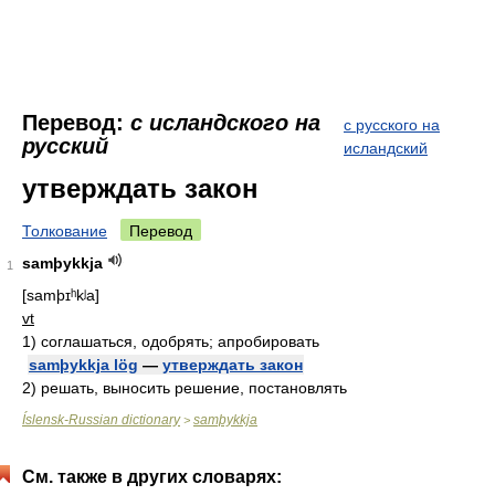
Перевод:
с исландского на
с русского на
русский
исландский
утверждать закон
Толкование
Перевод
samþykkja
1
[samþɪʰkʲa]
vt
1)
соглашаться, одобрять; апробировать
samþykkja lög
—
утверждать закон
2)
решать, выносить решение, постановлять
Íslensk-Russian dictionary
samþykkja
>
См. также в других словарях: