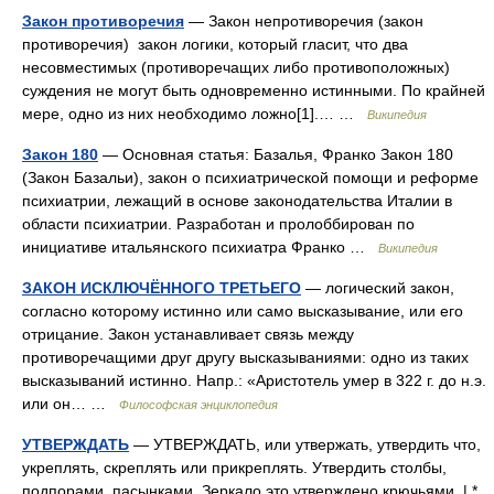
Закон противоречия
— Закон непротиворечия (закон
противоречия) закон логики, который гласит, что два
несовместимых (противоречащих либо противоположных)
суждения не могут быть одновременно истинными. По крайней
мере, одно из них необходимо ложно[1].… …
Википедия
Закон 180
— Основная статья: Базалья, Франко Закон 180
(Закон Базальи), закон о психиатрической помощи и реформе
психиатрии, лежащий в основе законодательства Италии в
области психиатрии. Разработан и пролоббирован по
инициативе итальянского психиатра Франко …
Википедия
ЗАКОН ИСКЛЮЧЁННОГО ТРЕТЬЕГО
— логический закон,
согласно которому истинно или само высказывание, или его
отрицание. Закон устанавливает связь между
противоречащими друг другу высказываниями: одно из таких
высказываний истинно. Напр.: «Аристотель умер в 322 г. до н.э.
или он… …
Философская энциклопедия
УТВЕРЖДАТЬ
— УТВЕРЖДАТЬ, или утвержать, утвердить что,
укреплять, скреплять или прикреплять. Утвердить столбы,
подпорами, пасынками. Зеркало это утверждено крючьями. | *