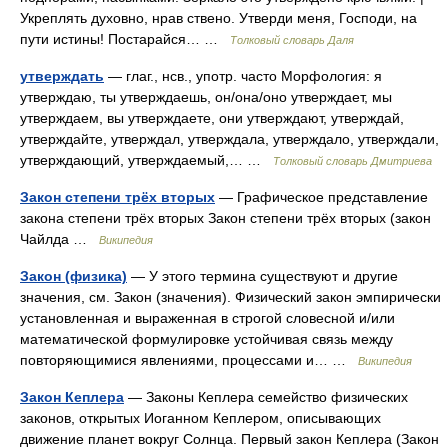
Укреплять духовно, нрав ствено. Утверди меня, Господи, на
пути истины! Постарайся… …
Толковый словарь Даля
утверждать
— глаг., нсв., употр. часто Морфология: я
утверждаю, ты утверждаешь, он/она/оно утверждает, мы
утверждаем, вы утверждаете, они утверждают, утверждай,
утверждайте, утверждал, утверждала, утверждало, утверждали,
утверждающий, утверждаемый,… …
Толковый словарь Дмитриева
Закон степени трёх вторых
— Графическое представление
закона степени трёх вторых Закон степени трёх вторых (закон
Чайлда …
Википедия
Закон (физика)
— У этого термина существуют и другие
значения, см. Закон (значения). Физический закон эмпирически
установленная и выраженная в строгой словесной и/или
математической формулировке устойчивая связь между
повторяющимися явлениями, процессами и… …
Википедия
Закон Кеплера
— Законы Кеплера семейство физических
законов, открытых Иоганном Кеплером, описывающих
движение планет вокруг Солнца. Первый закон Кеплера (Закон