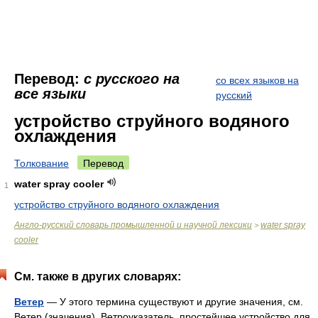
Перевод:
с русского на
со всех языков на
все языки
русский
устройство струйного водяного
охлаждения
Толкование
Перевод
water spray cooler
1
устройство струйного водяного охлаждения
Англо-русский словарь промышленной и научной лексики
water spray
>
cooler
См. также в других словарях:
Ветер
— У этого термина существуют и другие значения, см.
Ветер (значения). Ветроуказатель простейшее устройство для