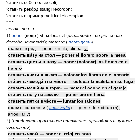
\ставить себе́ це́лью celi;
\ставить реко́рд starigi rekordon;
\ставить в приме́р meti kiel ekzemplon.
* * *
несов.
,
вин. п.
1)
poner
(
непр.
)
vt
, colocar
vt
(
usualmente - de pie, en pie,
derecho, levantado
)
; meter
vt
(
помещать
)
ста́вить в ряд — poner en fila, alinear
vt
ста́вить ва́зу на стол — poner el florero sobre la mesa
ста́вить цветы́ в ва́зу — poner (colocar) las flores en el
florero
ста́вить кни́ги в шкаф — colocar los libros en el armario
ста́вить чемода́н на ме́сто — colocar la maleta en su lugar
ста́вить маши́ну в гара́ж — meter el coche en el garaje
ста́вить но́гу на зе́млю — poner pie en tierra
ста́вить пя́тки вме́сте — juntar los talones
ста́вить на коле́ни (
кого-либо
) — poner de rodillas (a),
arrodillar
vt
2)
(
придавать правильное положение; приводить в нужное
состояние
)
ста́вить часы́ — poner el reloj en hora