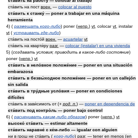
ста́вить на рабо́ту — colocar al trabajo
ста́вить на пост
воен.
—
colocar al puesto
ста́вить к станку́ — poner a trabajar en una máquina
herramienta
4)
(
размещать кого-либо
)
poner
(
непр.
)
vt
, colocar
vt
, instalar
vt
(
устраивать где-либо
)
ста́вить на посто́й
воен.
—
acuartelar
vt
ста́вить на кварти́ру
разг.
—
colocar (instalar) en una vivienda
5)
(
создавать условия; приводить в какое-либо состояние
)
poner
(
непр.
)
vt
ста́вить в нело́вкое положе́ние — poner en una situación
embarazosa
ста́вить в безвы́ходное положе́ние — poner en un callejón
sin salida
ста́вить в тру́дные усло́вия — poner en condiciones
difíciles
ста́вить в зави́симоть от
(
+
род. п.
)
—
poner en dependencia de
ста́вить под контро́ль — poner bajo control
6)
(
расценивать каким-либо образом
)
poner
(
непр.
)
vt
высоко́ ста́вить — estimar altamente
ста́вить наравне́ с ке́м-либо — igualar con alguien
ни в грош не ста́вить (
кого-либо
)
разг.
— tener en menos (en