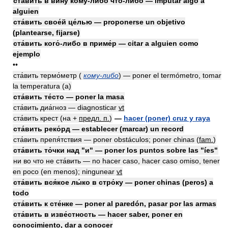
ста́вить в вину́ кому́-либо что́-либо — imputar algo a
alguien
ста́вить свое́й це́лью — proponerse un objetivo
(plantearse, fijarse)
ста́вить кого́-либо в приме́р — citar a alguien como
ejemplo
••
ста́вить термо́метр (
кому-либо
) — poner el termómetro, tomar
la temperatura (a)
ста́вить те́сто — poner la masa
ста́вить диа́гноз — diagnosticar
vt
ста́вить крест (на +
предл. п.
)
—
hacer (poner) cruz y raya
ста́вить реко́рд — establecer (marcar) un record
ста́вить препя́тствия — poner obstáculos; poner chinas
(
fam.
)
ста́вить то́чки над "и" — poner los puntos sobre las "íes"
ни во что не ста́вить — no hacer caso, hacer caso omiso, tener
en poco (en menos); ningunear
vt
ста́вить вся́кое лы́ко в стро́ку — poner chinas (peros) a
todo
ста́вить к сте́нке — poner al paredón, pasar por las armas
ста́вить в изве́стность — hacer saber, poner en
conocimiento, dar a conocer