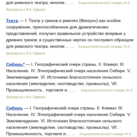
для римского театра; многие… …
Энциклопедический словарь Ф.А.
Брокгауза и И.А. Ефрона
Театр
— I. Театр у греков и римлян (θέατρον) как особое
сооружение, приспособленное для драматических
представлений, получил правильное устройство впервые у
древних греков; в существенных чертах он послужил образцом
для римского театра; многие… …
Энциклопедический словарь Ф.А.
Брокгауза и И.А. Ефрона
Сибирь*
— I. Географический очерк страны. II. Климат. III.
Население. IV. Этнографический очерк населения Сибири. V.
Землевладение. VI. Источники благосостояния сельского
населения (земледелие, скотоводство, промыслы). VII.
Промышленность , торговля и… …
Энциклопедический словарь Ф.А.
Брокгауза и И.А. Ефрона
Сибирь
— I. Географический очерк страны. II. Климат. III.
Население. IV. Этнографический очерк населения Сибири. V.
Землевладение. VI. Источники благосостояния сельского
населения (земледелие, скотоводство, промыслы). VII.
Промышленность, торговля и… …
Энциклопедический словарь Ф.А.