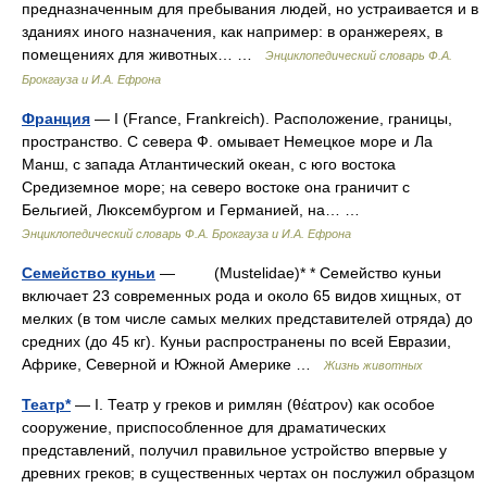
предназначенным для пребывания людей, но устраивается и в
зданиях иного назначения, как например: в оранжереях, в
помещениях для животных… …
Энциклопедический словарь Ф.А.
Брокгауза и И.А. Ефрона
Франция
— I (France, Frankreich). Расположение, границы,
пространство. С севера Ф. омывает Немецкое море и Ла
Манш, с запада Атлантический океан, с юго востока
Средиземное море; на северо востоке она граничит с
Бельгией, Люксембургом и Германией, на… …
Энциклопедический словарь Ф.А. Брокгауза и И.А. Ефрона
Семейство куньи
— (Mustelidae)* * Семейство куньи
включает 23 современных рода и около 65 видов хищных, от
мелких (в том числе самых мелких представителей отряда) до
средних (до 45 кг). Куньи распространены по всей Евразии,
Африке, Северной и Южной Америке …
Жизнь животных
Театр*
— I. Театр у греков и римлян (θέατρον) как особое
сооружение, приспособленное для драматических
представлений, получил правильное устройство впервые у
древних греков; в существенных чертах он послужил образцом