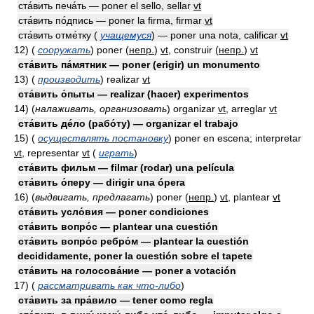
ста́вить печа́ть — poner el sello, sellar
vt
ста́вить по́дпись — poner la firma, firmar
vt
ста́вить отме́тку (
учащемуся
) — poner una nota, calificar
vt
12)
(
сооружать
)
poner
(
непр.
)
vt
, construir
(
непр.
)
vt
ста́вить па́мятник — poner (erigir) un monumento
13)
(
производить
)
realizar
vt
ста́вить о́пыты — realizar (hacer) experimentos
14)
(
налаживать, организовать
)
organizar
vt
, arreglar
vt
ста́вить де́ло (рабо́ту) — organizar el trabajo
15)
(
осуществлять постановку
)
poner en escena; interpretar
vt
, representar
vt
(
играть
)
ста́вить фильм — filmar (rodar) una película
ста́вить о́перу — dirigir una ópera
16)
(
выдвигать, предлагать
)
poner
(
непр.
)
vt
, plantear
vt
ста́вить усло́вия — poner condiciones
ста́вить вопро́с — plantear una cuestión
ста́вить вопро́с ребро́м — plantear la cuestión
decididamente, poner la cuestión sobre el tapete
ста́вить на голосова́ние — poner a votación
17)
(
рассматривать как что-либо
)
ста́вить за пра́вило — tener como regla