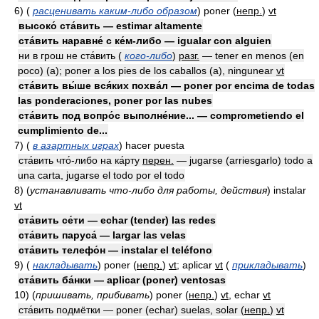
6)
(
расценивать каким-либо образом
)
poner
(
непр.
)
vt
высоко́ ста́вить — estimar altamente
ста́вить наравне́ с ке́м-либо — igualar con alguien
ни в грош не ста́вить (
кого-либо
)
разг.
— tener en menos (en
poco) (a); poner a los pies de los caballos (a), ningunear
vt
ста́вить вы́ше вся́ких похва́л — poner por encima de todas
las ponderaciones, poner por las nubes
ста́вить под вопро́с выполне́ние... — comprometiendo el
cumplimiento de...
7)
(
в азартных играх
)
hacer puesta
ста́вить что́-либо на ка́рту
перен.
— jugarse (arriesgarlo) todo a
una carta, jugarse el todo por el todo
8)
(
устанавливать что-либо для работы, действия
)
instalar
vt
ста́вить се́ти — echar (tender) las redes
ста́вить паруса́ — largar las velas
ста́вить телефо́н — instalar el teléfono
9)
(
накладывать
)
poner
(
непр.
)
vt
; aplicar
vt
(
прикладывать
)
ста́вить ба́нки — aplicar (poner) ventosas
10)
(
пришивать, прибивать
)
poner
(
непр.
)
vt
, echar
vt
ста́вить подмётки — poner (echar) suelas, solar
(
непр.
)
vt