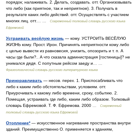
порядок; налаживать. 2. Делать, создавать. отт. Организовывать
что либо (как приятное, так и неприятное). 3. Получать в
результате каких либо действий. отт. Осуществлять с участием
многих лиц. отт.… …
Современный толковый словарь русского языка
Ефремовой
Устраивать весёлую жизнь
— кому. УСТРОИТЬ ВЕСЁЛУЮ
ЖИЗНЬ кому. Прост. Ирон. Причинять неприятности кому либо
с целью вывести из равновесия, унизить, опозорить и т. п. А
часы где были?.. А что сказала администрация [гостиницы]? не
унимался дядя. С попутным рейсом заеду и… …
Фразеологический словарь русского литературного языка
Приноравливать
— несов. перех. 1. Приспосабливать что
либо к каким либо обстоятельствам, условиям. отт.
Приурочивать к какому либо времени, сроку, событию. 2.
Помещая, устраивать где либо, каким либо образом. Толковый
словарь Ефремовой. Т. Ф. Ефремова. 2000 …
Современный
толковый словарь русского языка Ефремовой
Отопление*
— искусственное нагревание пространства внутри
зданий. Преимущественно О. применяется к зданиям,