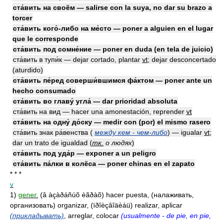
ста́вить на своём — salirse con la suya, no dar su brazo a
torcer
ста́вить кого́-либо на ме́сто — poner a alguien en el lugar
que le corresponde
ста́вить под сомне́ние — poner en duda (en tela de juicio)
ста́вить в тупи́к — dejar cortado, plantar
vt
; dejar desconcertado
(aturdido)
ста́вить пе́ред соверши́вшимся фа́ктом — poner ante un
hecho consumado
ста́вить во главу́ угла́ — dar prioridad absoluta
ста́вить на вид — hacer una amonestación, reprender
vt
ста́вить на одну́ до́ску — medir con (por) el mismo rasero
ста́вить знак ра́венства (
между кем - чем-либо
) — igualar
vt
;
dar un trato de igualdad
(
тк.
о людях
)
ста́вить под уда́р — exponer a un peligro
ста́вить па́лки в колёса — poner chinas en el zapato
* * *
v
1)
gener.
(â àçàðáñúõ èãðàõ) hacer puesta, (налаживать,
организовать) organizar, (ïðîèçâîäèáü) realizar, aplicar
(прикладывать)
, arreglar, colocar
(usualmente - de pie, en pie,