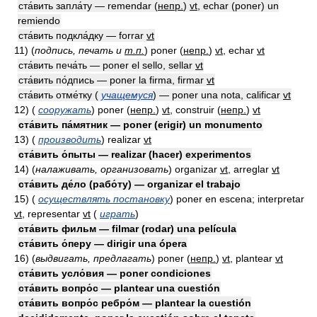
ста́вить запла́ту — remendar
(
непр.
)
vt
, echar (poner) un
remiendo
ста́вить подкла́дку — forrar
vt
11)
(
подпись, печать и
т.п.
)
poner
(
непр.
)
vt
, echar
vt
ста́вить печа́ть — poner el sello, sellar
vt
ста́вить по́дпись — poner la firma, firmar
vt
ста́вить отме́тку (
учащемуся
) — poner una nota, calificar
vt
12)
(
сооружать
)
poner
(
непр.
)
vt
, construir
(
непр.
)
vt
ста́вить па́мятник — poner (erigir) un monumento
13)
(
производить
)
realizar
vt
ста́вить о́пыты — realizar (hacer) experimentos
14)
(
налаживать, организовать
)
organizar
vt
, arreglar
vt
ста́вить де́ло (рабо́ту) — organizar el trabajo
15)
(
осуществлять постановку
)
poner en escena; interpretar
vt
, representar
vt
(
играть
)
ста́вить фильм — filmar (rodar) una película
ста́вить о́перу — dirigir una ópera
16)
(
выдвигать, предлагать
)
poner
(
непр.
)
vt
, plantear
vt
ста́вить усло́вия — poner condiciones
ста́вить вопро́с — plantear una cuestión
ста́вить вопро́с ребро́м — plantear la cuestión