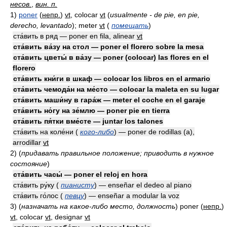
несов.
,
вин. п.
1)
poner
(
непр.
)
vt
, colocar
vt
(
usualmente - de pie, en pie,
derecho, levantado
)
; meter
vt
(
помещать
)
ста́вить в ряд — poner en fila, alinear
vt
ста́вить ва́зу на стол — poner el florero sobre la mesa
ста́вить цветы́ в ва́зу — poner (colocar) las flores en el
florero
ста́вить кни́ги в шкаф — colocar los libros en el armario
ста́вить чемода́н на ме́сто — colocar la maleta en su lugar
ста́вить маши́ну в гара́ж — meter el coche en el garaje
ста́вить но́гу на зе́млю — poner pie en tierra
ста́вить пя́тки вме́сте — juntar los talones
ста́вить на коле́ни (
кого-либо
) — poner de rodillas (a),
arrodillar
vt
2)
(
придавать правильное положение; приводить в нужное
состояние
)
ста́вить часы́ — poner el reloj en hora
ста́вить ру́ку (
пианисту
) — enseñar el dedeo al piano
ста́вить го́лос (
певцу
) — enseñar a modular la voz
3)
(
назначать на какое-либо место, должность
)
poner
(
непр.
)
vt
, colocar
vt
, designar
vt