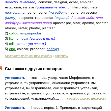
derecho, levantado)
, construir, designar, echar, empinar,
estacionar, instalar
(устраивать где-л.)
, interpretar, meter
(помещать)
, poner, poner
(на работу)
, poner en escena
(пьесу)
, posponer, representar
(играть)
,
(на кого-либо, что-
либо)(при заключении пари)
apostar por, alzar, apostar, asentar,
atrasar, llantar, plantar, plantear
2)
colloq.
empingorotar
3)
liter.
enfocar
(вопрос и т. п.)
4)
milit.
armar
(на что-л.)
5)
eng.
colocar, proponer
(задачу)
Diccionario universal ruso-español
ставить
>
См. также в других словарях:
устраивать
— глаг., нсв., употр. часто Морфология: я
устраиваю, ты устраиваешь, он/она/оно устраивает, мы
устраиваем, вы устраиваете, они устраивают, устраивай,
устраивайте, устраивал, устраивала, устраивало, устраивали,
устраивающий, устраиваемый,… …
Толковый словарь Дмитриева
Устраивать
— I несов. перех. 1. Приводить в надлежащий