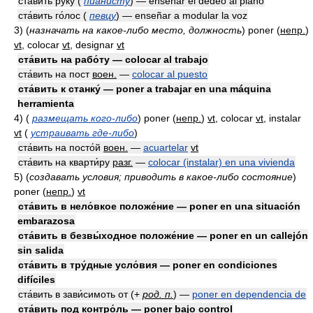
ста́вить ру́ку (
пианисту
) — enseñar el dedeo al piano
ста́вить го́лос (
певцу
) — enseñar a modular la voz
3)
(
назначать на какое-либо место, должность
)
poner
(
непр.
)
vt
, colocar
vt
, designar
vt
ста́вить на рабо́ту — colocar al trabajo
ста́вить на пост
воен.
—
colocar al puesto
ста́вить к станку́ — poner a trabajar en una máquina
herramienta
4)
(
размещать кого-либо
)
poner
(
непр.
)
vt
, colocar
vt
, instalar
vt
(
устраивать где-либо
)
ста́вить на посто́й
воен.
—
acuartelar
vt
ста́вить на кварти́ру
разг.
—
colocar (instalar) en una vivienda
5)
(
создавать условия; приводить в какое-либо состояние
)
poner
(
непр.
)
vt
ста́вить в нело́вкое положе́ние — poner en una situación
embarazosa
ста́вить в безвы́ходное положе́ние — poner en un callejón
sin salida
ста́вить в тру́дные усло́вия — poner en condiciones
difíciles
ста́вить в зави́симоть от
(
+
род. п.
)
—
poner en dependencia de
ста́вить под контро́ль — poner bajo control