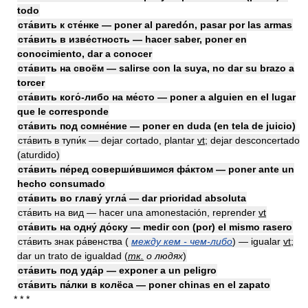
todo
ста́вить к сте́нке — poner al paredón, pasar por las armas
ста́вить в изве́стность — hacer saber, poner en
conocimiento, dar a conocer
ста́вить на своём — salirse con la suya, no dar su brazo a
torcer
ста́вить кого́-либо на ме́сто — poner a alguien en el lugar
que le corresponde
ста́вить под сомне́ние — poner en duda (en tela de juicio)
ста́вить в тупи́к — dejar cortado, plantar
vt
; dejar desconcertado
(aturdido)
ста́вить пе́ред соверши́вшимся фа́ктом — poner ante un
hecho consumado
ста́вить во главу́ угла́ — dar prioridad absoluta
ста́вить на вид — hacer una amonestación, reprender
vt
ста́вить на одну́ до́ску — medir con (por) el mismo rasero
ста́вить знак ра́венства (
между кем - чем-либо
) — igualar
vt
;
dar un trato de igualdad
(
тк.
о людях
)
ста́вить под уда́р — exponer a un peligro
ста́вить па́лки в колёса — poner chinas en el zapato
* * *