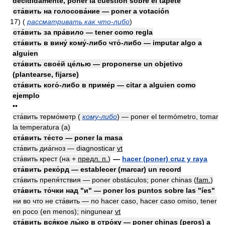
decididamente, poner la cuestión sobre el tapete
ста́вить на голосова́ние — poner a votación
17)
(
рассматривать как что-либо
)
ста́вить за пра́вило — tener como regla
ста́вить в вину́ кому́-либо что́-либо — imputar algo a
alguien
ста́вить свое́й це́лью — proponerse un objetivo
(plantearse, fijarse)
ста́вить кого́-либо в приме́р — citar a alguien como
ejemplo
••
ста́вить термо́метр (
кому-либо
) — poner el termómetro, tomar
la temperatura (a)
ста́вить те́сто — poner la masa
ста́вить диа́гноз — diagnosticar
vt
ста́вить крест (на +
предл. п.
)
—
hacer (poner) cruz y raya
ста́вить реко́рд — establecer (marcar) un record
ста́вить препя́тствия — poner obstáculos; poner chinas
(
fam.
)
ста́вить то́чки над "и" — poner los puntos sobre las "íes"
ни во что не ста́вить — no hacer caso, hacer caso omiso, tener
en poco (en menos); ningunear
vt
ста́вить вся́кое лы́ко в стро́ку — poner chinas (peros) a