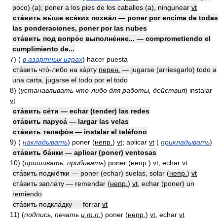
poco) (a); poner a los pies de los caballos (a), ningunear
vt
ста́вить вы́ше вся́ких похва́л — poner por encima de todas
las ponderaciones, poner por las nubes
ста́вить под вопро́с выполне́ние... — comprometiendo el
cumplimiento de...
7)
(
в азартных играх
)
hacer puesta
ста́вить что́-либо на ка́рту
перен.
— jugarse (arriesgarlo) todo a
una carta, jugarse el todo por el todo
8)
(
устанавливать что-либо для работы, действия
)
instalar
vt
ста́вить се́ти — echar (tender) las redes
ста́вить паруса́ — largar las velas
ста́вить телефо́н — instalar el teléfono
9)
(
накладывать
)
poner
(
непр.
)
vt
; aplicar
vt
(
прикладывать
)
ста́вить ба́нки — aplicar (poner) ventosas
10)
(
пришивать, прибивать
)
poner
(
непр.
)
vt
, echar
vt
ста́вить подмётки — poner (echar) suelas, solar
(
непр.
)
vt
ста́вить запла́ту — remendar
(
непр.
)
vt
, echar (poner) un
remiendo
ста́вить подкла́дку — forrar
vt
11)
(
подпись, печать
и т.п.
)
poner
(
непр.
)
vt
, echar
vt