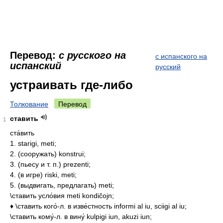
Перевод:
с русского на
с испанского на
испанский
русский
устраивать где-либо
Толкование
Перевод
ставить
1
ста́вить
1. starigi, meti;
2. (сооружать) konstrui;
3. (пьесу и т. п.) prezenti;
4. (в игре) riski, meti;
5. (выдвигать, предлагать) meti;
\ставить усло́вия meti kondiĉojn;
♦ \ставить кого́-л. в изве́стность informi al iu, sciigi al iu;
\ставить кому́-л. в вину́ kulpigi iun, akuzi iun;