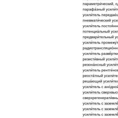
параметри́ческий
,
о
парафа́зный
усили́
усили́тель
передаю
пневмати́ческий
уси
усили́тель
постоя́нн
потенциа́льный
усил
предвари́тельный
у
усили́тель
промежу́
радиотрансляцио́н
усили́тель
развё́ртк
резисти́вный
усили́
резона́нсный
усили́
усили́тель
рентге́но
реоста́тный
усили́т
реша́ющий
усили́те
усили́тель
с
ано́дно
усили́тель
сверхвысо
сверхрегенерати́вн
усили́тель
с
заземлё
усили́тель
с
заземл
усили́тель
с
заземл