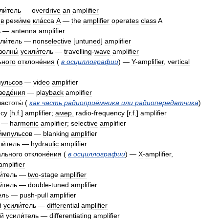
ли́тель
—
overdrive
an
amplifier
в
режи́ме
кла́сса
А
—
the
amplifier
operates
class
A
ь
—
antenna
amplifier
ли́тель
—
nonselective
[
untuned
]
amplifier
волны́
усили́тель
—
travelling
-
wave
amplifier
ьного
отклоне́ния
(
в
осциллографии
) —
Y
-
amplifier
,
vertical
пульсов
—
video
amplifier
веде́ния
—
playback
amplifier
частоты́
(
как
часть
радиоприёмника
или
радиопередатчика
)
ncy
[
h
.
f
.]
amplifier
;
амер
.
radio
-
frequency
[
r
.
f
.]
amplifier
—
harmonic
amplifier
;
selective
amplifier
и́мпульсов
—
blanking
amplifier
ли́тель
—
hydraulic
amplifier
́льного
отклоне́ния
(
в
осциллографии
) —
X
-
amplifier
,
amplifier
и́тель
—
two
-
stage
amplifier
и́тель
—
double
-
tuned
amplifier
ель
—
push
-
pull
amplifier
й
усили́тель
—
differential
amplifier
й
усили́тель
—
differentiating
amplifier