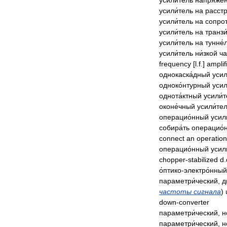
усили́тель
напряже́
усили́тель
на
расстр
усили́тель
на
сопрот
усили́тель
на
транзи
усили́тель
на
тунне́
усили́тель
ни́зкой
ча
frequency
[
l
.
f
.]
amplif
однокаска́дный
усил
одноко́нтурный
усил
однота́ктный
усили́
оконе́чный
усили́те
операцио́нный
усил
собира́ть
операцио́
connect
an
operation
операцио́нный
усил
chopper
-
stabilized
d
.
о́птико
-
электро́нный
параметри́ческий
,
д
частоты
сигнала
)
down
-
converter
параметри́ческий
,
н
параметри́ческий
,
н