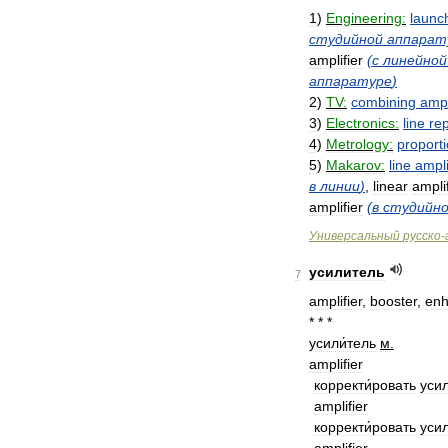
1
)
Engineering:
launc
студийной
аппарат
amplifier
(
с
линейной
аппаратуре
)
2
)
TV:
combining
ampl
3
)
Electronics:
line
re
4
)
Metrology:
proporti
5
)
Makarov:
line
ampli
в
линии
)
,
linear
amplif
amplifier
(
в
студийн
Универсальный
русско
-
усилитель
7
amplifier
,
booster
,
enh
* * *
усили́тель
м
.
amplifier
корректи́ровать
усил
amplifier
корректи́ровать
усил