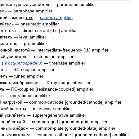
дноко́нтурный
усили́тель
—
parametric
amplifier
тель
—
paraphase
amplifier
́щей
ка́меры
тлв
.
—
camera
amplifier
ли́тель
—
pneumatic
amplifier
ого
то́ка
—
direct
-
current
[
d
.
c
.]
amplifier
и́тель
—
level
amplifier
сили́тель
—
preamplifier
точной
частоты́
—
intermediate
-
frequency
[
i
.
f
.]
amplifier
ный
усили́тель
—
distribution
amplifier
и
(
в
осциллографии
) —
timebase
amplifier
тель
—
RC
-
coupled
amplifier
тель
—
tuned
amplifier
вского
изображе́ния
—
X
-
ray
image
intensifier
ель
—
RC
-
coupled
[
resistance
-
coupled
]
amplifier
ль
—
operational
amplifier
й
нагру́зкой
—
common
-
cathode
[
grounded
-
cathode
]
amplifier
́кой
частоты́
—
microwave
amplifier
ый
усили́тель
—
superregenerative
amplifier
́нной
се́ткой
—
common
-
grid
[
grounded
-
grid
]
amplifier
ё́нным
ано́дом
—
common
-
plate
[
grounded
-
plate
]
amplifier
ё́нным
като́дом
—
common
-
cathode
[
grounded
-
cathode
]
amplifier