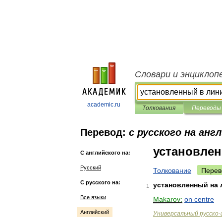
Словари и энциклоп
academic.ru
Толкования
Переводы
Перевод:
с русского на анг
установле
С английского на:
Русский
Толкование
Перев
С русского на:
установленный
на
1
Все языки
Makarov:
on
centre
Английский
Универсальный
русско
-