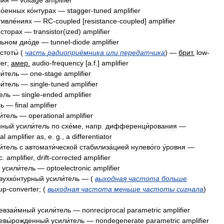
ния
—
voltage
amplifier
о́енных
ко́нтурах
—
stagger
-
tuned
amplifier
ивле́ниях
—
RC
-
coupled
[
resistance
-
coupled
]
amplifier
́сторах
—
transistor
(
ized
)
amplifier
льном
дио́де
—
tunnel
-
diode
amplifier
стоты́
(
часть
радиоприёмника
или
передатчика
) —
брит
.
low
-
ier
;
амер
.
audio
-
frequency
[
a
.
f
.]
amplifier
и́тель
—
one
-
stage
amplifier
и́тель
—
single
-
tuned
amplifier
тель
—
single
-
ended
amplifier
ль
—
final
amplifier
и́тель
—
operational
amplifier
нный
усили́тель
по
схе́ме
,
напр
.
дифференци́рования
—
al
amplifier
as
,
e
.
g
.,
a
differentiator
и́тель
с
автомати́ческой
стабилиза́цией
нулево́го
у́ровня
—
c
.
amplifier
,
drift
-
corrected
amplifier
усили́тель
—
optoelectronic
amplifier
вухко́нтурный
усили́тель
— (
выходная
частота
больше
up
-
converter
; (
выходная
частота
меньше
частоты
сигнала
)
евзаи́мный
усили́тель
—
nonreciprocal
parametric
amplifier
евы́рожденный
усили́тель
—
nondegenerate
parametric
amplifier