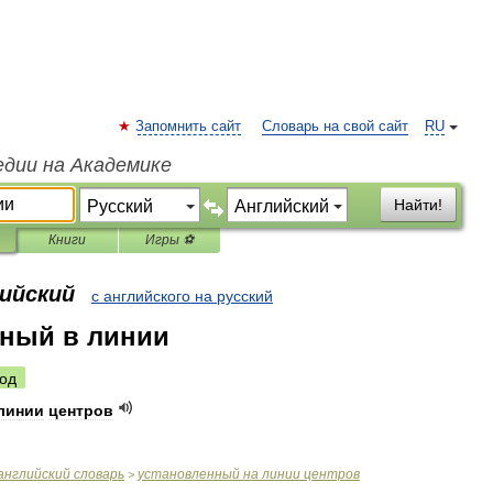
Запомнить сайт
Словарь на свой сайт
RU
едии на Академике
Найти!
Книги
Игры ⚽
лийский
с английского на русский
нный в линии
од
линии
центров
английский
словарь
установленный
на
линии
центров
>