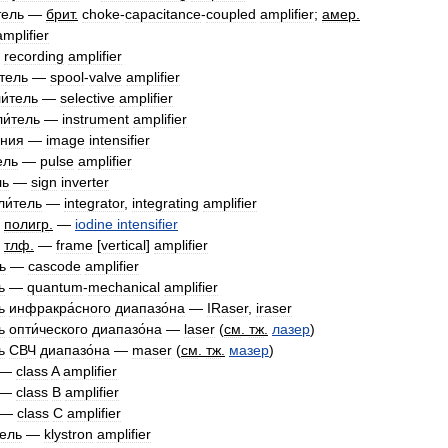
тель
—
брит
.
choke
-
capacitance
-
coupled
amplifier
;
амер
.
amplifier
—
recording
amplifier
́тель
—
spool
-
valve
amplifier
и́тель
—
selective
amplifier
и́тель
—
instrument
amplifier
́ния
—
image
intensifier
ель
—
pulse
amplifier
ль
—
sign
inverter
ли́тель
—
integrator
,
integrating
amplifier
полигр
.
—
iodine
intensifier
тлф
.
—
frame
[
vertical
]
amplifier
ь
—
cascode
amplifier
ь
—
quantum
-
mechanical
amplifier
ь
инфракра́сного
диапазо́на
—
IRaser
,
iraser
ь
опти́ческого
диапазо́на
—
laser
(
см
.
тж
.
лазер
)
ь
СВЧ
диапазо́на
—
maser
(
см
.
тж
.
мазер
)
—
class
A
amplifier
—
class
B
amplifier
—
class
C
amplifier
тель
—
klystron
amplifier