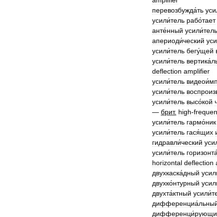
amplifier
перевозбужда́ть
уси
усили́тель
рабо́тает
анте́нный
усили́тел
апериоди́ческий
уси
усили́тель
бегу́щей
усили́тель
вертика́л
deflection
amplifier
усили́тель
видеои́м
усили́тель
воспроиз
усили́тель
высо́кой
—
брит
.
high
-
freque
усили́тель
гармо́ник
усили́тель
гася́щих
гидравли́ческий
уси
усили́тель
горизонта
horizontal
deflection
двухкаска́дный
усил
двухко́нтурный
усил
двухта́ктный
усили́т
дифференциа́льны
дифференци́рующи