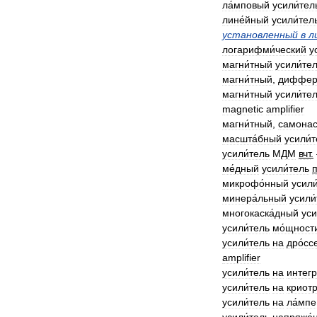
ла́мповый
усили́тел
лине́йный
усили́тел
установленный
в
л
логарифми́ческий
у
магни́тный
усили́те
магни́тный
,
диффер
магни́тный
усили́те
magnetic
amplifier
магни́тный
,
самона
масшта́бный
усили́
усили́тель
МДМ
вчт
.
ме́дный
усили́тель
микрофо́нный
усили
минера́льный
усили
многокаска́дный
уси
усили́тель
мо́щност
усили́тель
на
дро́сс
amplifier
усили́тель
на
интегр
усили́тель
на
криотр
усили́тель
на
ла́мпе