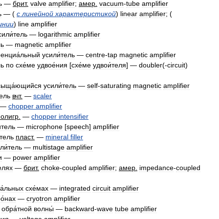
ь
—
брит
.
valve
amplifier
;
амер
.
vacuum
-
tube
amplifier
ь
— (
с
линейной
характеристикой
)
linear
amplifier
; (
инии
)
line
amplifier
сили́тель
—
logarithmic
amplifier
ль
—
magnetic
amplifier
енциа́льный
усили́тель
—
centre
-
tap
magnetic
amplifier
ль
по
схе́ме
удвое́ния
[
схе́ме
удвои́теля
] —
doubler
(-
circuit
)
сыща́ющийся
усили́тель
—
self
-
saturating
magnetic
amplifier
тель
вчт
.
—
scaler
—
chopper
amplifier
полигр
.
—
chopper
intensifier
́тель
—
microphone
[
speech
]
amplifier
́тель
пласт
.
—
mineral
filler
ли́тель
—
multistage
amplifier
и
—
power
amplifier
елях
—
брит
.
choke
-
coupled
amplifier
;
амер
.
impedance
-
coupled
а́льных
схе́мах
—
integrated
circuit
amplifier
о́нах
—
cryotron
amplifier
обра́тной
волны́
—
backward
-
wave
tube
amplifier