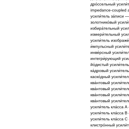
дро́ссельный
усили́
impedance
-
coupled
усили́тель
за́писи
золотнико́вый
усили
избира́тельный
усил
измери́тельный
усил
усили́тель
изображе
и́мпульсный
усили́т
инве́рсный
усили́те
интегри́рующий
уси
йо́дистый
усили́тель
ка́дровый
усили́тель
каско́дный
усили́тел
ква́нтовый
усили́тел
ква́нтовый
усили́тел
ква́нтовый
усили́тел
ква́нтовый
усили́тел
усили́тель
кла́сса
А
усили́тель
кла́сса
В
усили́тель
кла́сса
С
клистро́нный
усили́