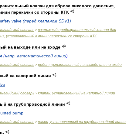
ранительный
клапан
для
сброса
пикового
давления
,
инии
перекачки
со
стороны
КТК
safety
valve
(
перед
клапаном
SDV1
)
английский
словарь
возможный
предохранительный
клапан
для
>
ния
,
установленный
в
линии
перекачки
со
стороны
КТК
ный
на
выходе
или
на
входе
ot
(
напр
.
автоматической
линии
)
английский
словарь
робот
,
установленный
на
выходе
или
на
входе
>
нный
на
напорной
линии
lve
английский
словарь
клапан
,
установленный
на
напорной
линии
>
ный
на
трубопроводной
линии
unted
pump
английский
словарь
насос
,
установленный
на
трубопроводной
линии
>
ль