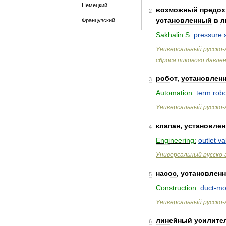
Немецкий
возможный
предох
2
установленный
в
л
Французский
Sakhalin
S:
pressure
Универсальный
русско
-
сброса
пикового
давле
робот
,
установлен
3
Automation:
term
rob
Универсальный
русско
-
клапан
,
установле
4
Engineering:
outlet
va
Универсальный
русско
-
насос
,
установлен
5
Construction:
duct
-
mo
Универсальный
русско
-
линейный
усилите
6