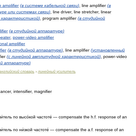
h
amplifier
(
в
системе
кабельной
связи
)
,
line
amplifier
(
в
уре
или
системах
связи
)
,
line
driver
,
line
stretcher
,
linear
характеристикой
)
,
program
amplifier
(
в
студийной
ifier
(
в
студийной
аппаратуре
)
peater
,
power
-
video
amplifier
onal
amplifier
fier
(
в
студийной
аппаратуре
)
,
line
amplifier
(
установленный
ier
(
с
линейной
амплитудной
характеристикой
)
,
power
-
video
ой
аппаратуре
)
английский
словарь
линейный
усилитель
>
ancer
,
intensifier
,
magnifier
и́тель
по
высо́кой
частоте́
—
compensate
the
h
.
f
.
response
of
an
и́тель
по
ни́зкой
частоте́
—
compensate
the
a
.
f
.
response
of
an