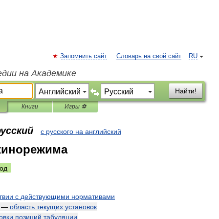
Запомнить сайт
Словарь на свой сайт
RU
едии на Академике
Найти!
Книги
Игры ⚽
русский
с русского на английский
кинорежима
од
твии
с
действующими
нормативами
—
область
текущих
установок
овки
позиций
табуляции