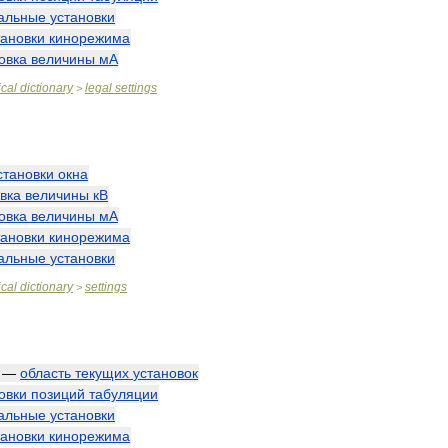
альные
установки
тановки
кинорежима
овка
величины
мА
cal
dictionary
legal
settings
>
становки
окна
вка
величины
кВ
овка
величины
мА
тановки
кинорежима
альные
установки
cal
dictionary
settings
>
—
область
текущих
установок
овки
позиций
табуляции
альные
установки
тановки
кинорежима