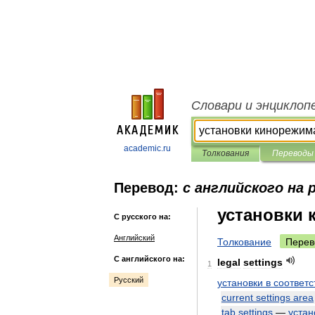
Словари и энциклоп
academic.ru
Толкования
Переводы
Перевод:
с английского на 
установки 
С русского на:
Английский
Толкование
Перев
С английского на:
legal
settings
1
Русский
установки
в
соответс
current
settings
area
tab
settings
—
устан