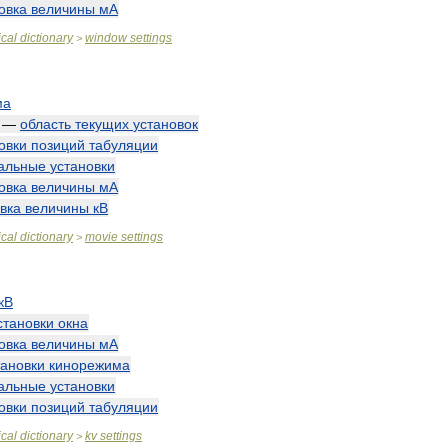
овка
величины
мА
cal
dictionary
window
settings
>
ма
—
область
текущих
установок
овки
позиций
табуляции
альные
установки
овка
величины
мА
вка
величины
кВ
cal
dictionary
movie
settings
>
кВ
становки
окна
овка
величины
мА
тановки
кинорежима
альные
установки
овки
позиций
табуляции
cal
dictionary
kv
settings
>