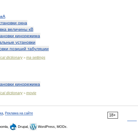
мА
становки
окна
вка
величины
кВ
тановки
кинорежима
альные
установки
овки
позиций
табуляции
cal
dictionary
ma
settings
>
тановки
кинорежима
cal
dictionary
movie
>
ка
,
Реклама на сайте
18+
omla,
Drupal,
WordPress, MODx.