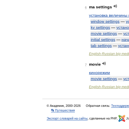
ma
settings
6
установка
величины
window
settings
—
у
kv
settings
—
устано
movie
settings
—
ус
initial
settings
—
нач
tab
settings
—
устан
English
-
Russian
big
medi
movie
7
кинорежим
movie
settings
—
ус
English
-
Russian
big
medi
© Академик, 2000-2026
Обратная связь:
Техподдерж
👣 Путешествия
Экспорт словарей на сайты
, сделанные на PHP,
Jo