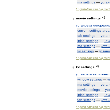
ma
settings
—
устан
English
-
Russian
big
medi
movie
settings
4
установки
кинорежи
current
settings
area
tab
settings
—
устан
initial
settings
—
нач
ma
settings
—
устан
kv
settings
—
устано
English
-
Russian
big
medi
kv
settings
5
установка
величины
window
settings
—
у
ma
settings
—
устан
movie
settings
—
ус
initial
settings
—
нач
tab
settings
—
устан
English
-
Russian
big
medi