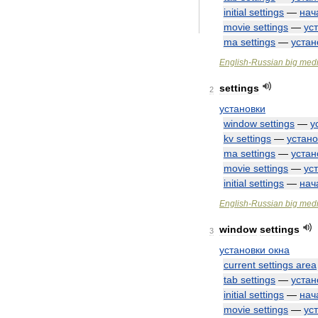
initial
settings
—
нач
movie
settings
—
ус
ma
settings
—
устан
English
-
Russian
big
medi
settings
2
установки
window
settings
—
у
kv
settings
—
устано
ma
settings
—
устан
movie
settings
—
ус
initial
settings
—
нач
English
-
Russian
big
medi
window
settings
3
установки
окна
current
settings
area
tab
settings
—
устан
initial
settings
—
нач
movie
settings
—
ус