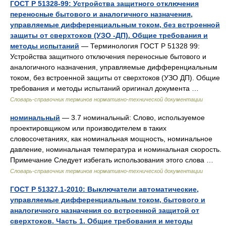
ГОСТ Р 51328-99: Устройства защитного отключения
переносные бытового и аналогичного назначения,
управляемые дифференциальным током, без встроенной
защиты от сверхтоков (УЗО -ДП). Общие требования и
методы испытаний
— Терминология ГОСТ Р 51328 99:
Устройства защитного отключения переносные бытового и
аналогичного назначения, управляемые дифференциальным
током, без встроенной защиты от сверхтоков (УЗО ДП). Общие
требования и методы испытаний оригинал документа …
Словарь-справочник терминов нормативно-технической документации
номинальный
— 3.7 номинальный: Слово, используемое
проектировщиком или производителем в таких
словосочетаниях, как номинальная мощность, номинальное
давление, номинальная температура и номинальная скорость.
Примечание Следует избегать использования этого слова …
Словарь-справочник терминов нормативно-технической документации
ГОСТ Р 51327.1-2010: Выключатели автоматические,
управляемые дифференциальным током, бытового и
аналогичного назначения со встроенной защитой от
сверхтоков. Часть 1. Общие требования и методы