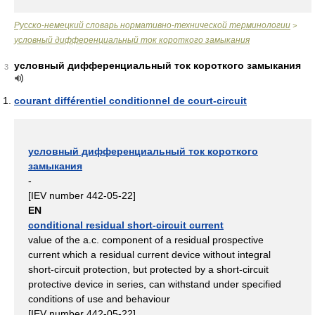
Русско-немецкий словарь нормативно-технической терминологии
>
условный дифференциальный ток короткого замыкания
условный дифференциальный ток короткого замыкания
3
courant différentiel conditionnel de court-circuit
условный дифференциальный ток короткого
замыкания
-
[IEV number 442-05-22]
EN
conditional residual short-circuit current
value of the a.c. component of a residual prospective
current which a residual current device without integral
short-circuit protection, but protected by a short-circuit
protective device in series, can withstand under specified
conditions of use and behaviour
[IEV number 442-05-22]