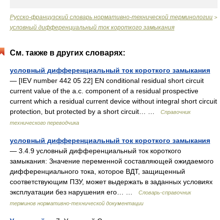
Русско-французский словарь нормативно-технической терминологии
>
условный дифференциальный ток короткого замыкания
См. также в других словарях:
условный дифференциальный ток короткого замыкания
— [IEV number 442 05 22] EN conditional residual short circuit
current value of the a.c. component of a residual prospective
current which a residual current device without integral short circuit
protection, but protected by a short circuit… …
Справочник
технического переводчика
условный дифференциальный ток короткого замыкания
— 3.4.9 условный дифференциальный ток короткого
замыкания: Значение переменной составляющей ожидаемого
дифференциального тока, которое ВДТ, защищенный
соответствующим ПЗУ, может выдержать в заданных условиях
эксплуатации без нарушения его… …
Словарь-справочник
терминов нормативно-технической документации