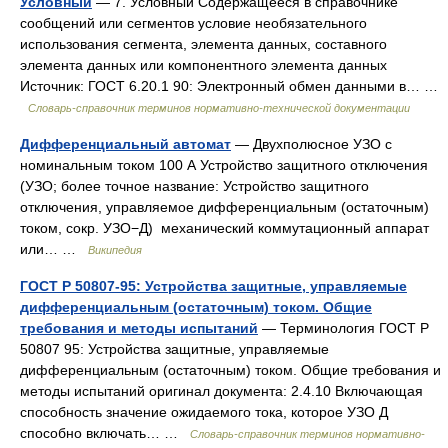
Условный
— 7. Условный Содержащееся в справочнике
сообщений или сегментов условие необязательного
использования сегмента, элемента данных, составного
элемента данных или компонентного элемента данных
Источник: ГОСТ 6.20.1 90: Электронный обмен данными в… …
Словарь-справочник терминов нормативно-технической документации
Дифференциальный автомат
— Двухполюсное УЗО с
номинальным током 100 А Устройство защитного отключения
(УЗО; более точное название: Устройство защитного
отключения, управляемое дифференциальным (остаточным)
током, сокр. УЗО−Д) механический коммутационный аппарат
или… …
Википедия
ГОСТ Р 50807-95: Устройства защитные, управляемые
дифференциальным (остаточным) током. Общие
требования и методы испытаний
— Терминология ГОСТ Р
50807 95: Устройства защитные, управляемые
дифференциальным (остаточным) током. Общие требования и
методы испытаний оригинал документа: 2.4.10 Включающая
способность значение ожидаемого тока, которое УЗО Д
способно включать… …
Словарь-справочник терминов нормативно-