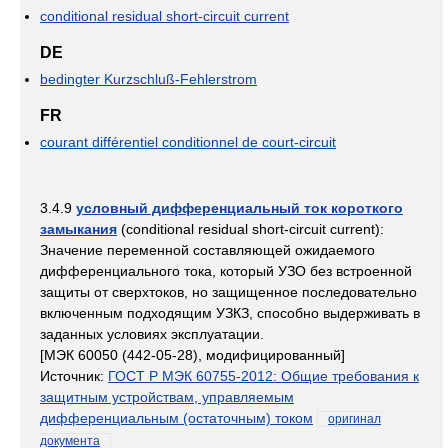
conditional residual short-circuit current
DE
bedingter Kurzschluß-Fehlerstrom
FR
courant différentiel conditionnel de court-circuit
3.4.9
условный дифференциальный ток короткого
замыкания
(conditional residual short-circuit current):
Значение переменной составляющей ожидаемого
дифференциального тока, который УЗО без встроенной
защиты от сверхтоков, но защищенное последовательно
включенным подходящим УЗКЗ, способно выдерживать в
заданных условиях эксплуатации.
[МЭК 60050 (442-05-28), модифицированный]
Источник:
ГОСТ Р МЭК 60755-2012: Общие требования к
защитным устройствам, управляемым
дифференциальным (остаточным) током
оригинал
документа