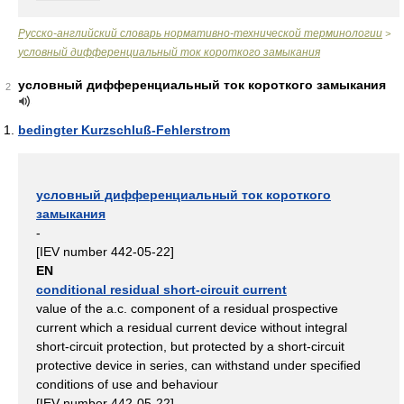
Русско-английский словарь нормативно-технической терминологии
>
условный дифференциальный ток короткого замыкания
условный дифференциальный ток короткого замыкания
2
bedingter Kurzschluß-Fehlerstrom
условный дифференциальный ток короткого
замыкания
-
[IEV number 442-05-22]
EN
conditional residual short-circuit current
value of the a.c. component of a residual prospective
current which a residual current device without integral
short-circuit protection, but protected by a short-circuit
protective device in series, can withstand under specified
conditions of use and behaviour
[IEV number 442-05-22]