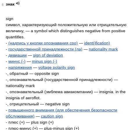
знак
8
sign
символ, характеризующий положительную или отрицательную
величину, — а symbol which distinguishes negative from positive
quantitles.
-
(надпись у кнопки опознавания сро)
—
ident(ification)
-
государственной принадлежности (ла)
—
nationality mark
-
девиации
—
sign of deviation
-
минус (-)
—
minus sign (-)
-
напряжения
—
voltage polarity sign
-, обратный — opposite sign
-, опознавательный (государственной принадлежности) —
nationality mark
-, опознавательный (эмблема авиакомпании) — insignia. in the
insignia of aeroflot.
-, отрицательный — negative sign
-
повышенного внимания (для обеспечения безопасности
обслуживания)
—
caution sign
- плюс (+) — plus sign (+)
- плюс-минус (+) — plus-minus sign (+)