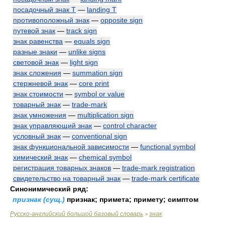
посадочный знак Т
—
landing T
противоположный знак
—
opposite sign
путевой знак
—
track sign
знак равенства
—
equals sign
разные знаки
—
unlike signs
световой знак
—
light sign
знак сложения
—
summation sign
стержневой знак
—
core print
знак стоимости
—
symbol or value
товарный знак
—
trade-mark
знак умножения
—
multiplication sign
знак управляющий знак
—
control character
условный знак
—
conventional sign
знак функциональной зависимости
—
functional symbol
химический знак
—
chemical symbol
регистрация товарных знаков
—
trade-mark registration
свидетельство на товарный знак
—
trade-mark certificate
Синонимический ряд:
признак (сущ.)
признак; примета; примету; симптом
Русско-английский большой базовый словарь
знак
>