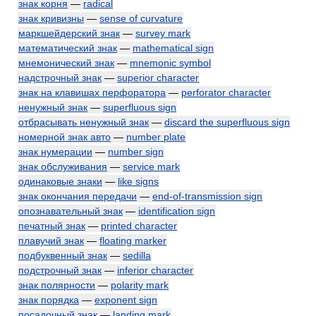
знак корня
—
radical
знак кривизны
—
sense of curvature
маркшейдерский знак
—
survey mark
математический знак
—
mathematical sign
мнемонический знак
—
mnemonic symbol
надстрочный знак
—
superior character
знак на клавишах перфоратора
—
perforator character
ненужный знак
—
superfluous sign
отбрасывать ненужный знак
—
discard the superfluous sign
номерной знак авто
—
number plate
знак нумерации
—
number sign
знак обслуживания
—
service mark
одинаковые знаки
—
like signs
знак окончания передачи
—
end-of-transmission sign
опознавательный знак
—
identification sign
печатный знак
—
printed character
плавучий знак
—
floating marker
подбуквенный знак
—
sedilla
подстрочный знак
—
inferior character
знак полярности
—
polarity mark
знак порядка
—
exponent sign
посадочный знак
—
landing mark