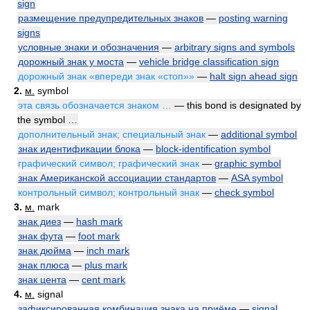
sign
размещение предупредительных знаков
—
posting warning
signs
условные знаки и обозначения
—
arbitrary signs and symbols
дорожный знак у моста
—
vehicle bridge classification sign
дорожный знак «впереди знак «стоп»»
—
halt sign ahead sign
2.
м.
symbol
эта связь обозначается знаком …
— this bond is designated by
the symbol …
дополнительный знак; специальный знак
—
additional symbol
знак идентификации блока
—
block-identification symbol
графический символ; графический знак
—
graphic symbol
знак Американской ассоциации стандартов
—
ASA symbol
контрольный символ; контрольный знак
—
check symbol
3.
м.
mark
знак диез
—
hash mark
знак фута
—
foot mark
знак дюйма
—
inch mark
знак плюса
—
plus mark
знак цента
—
cent mark
4.
м.
signal
зафиксированная комбинация знака на приёме
—
signal