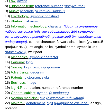
7)
Law:
device
8)
Diplomatic term:
reference number
(документа)
9)
Music:
accolade
(в нотной записи)
10)
Psychology:
symbolic construct
11)
Rhetoric:
labarum
12)
Information technology:
character
(Один из элементов
набора символов (обычно содержащего 256 символов),
используемого прикладной программой для отображения
информации)
, control character, forward slash, icon (условный
графический), left angle, spike, symbol name, symbolic unit
(блок-схемы)
, whirlpool
13)
Mechanics:
symbolic character
14)
Perfume:
logo
15)
Sowing:
logogram
,
logogramme
16)
Advertising:
ideogram
17)
Patents:
pictogram
,
sigla
18)
Business:
image
19)
leg.N.P.
denotation, number, reference number
20)
General subject:
symbol
(в таблице)
21)
Aviation medicine:
cue
(в системе индикации)
22)
Makarov:
denotement
,
digit
(цифрового сигнала)
, ensign,
notation