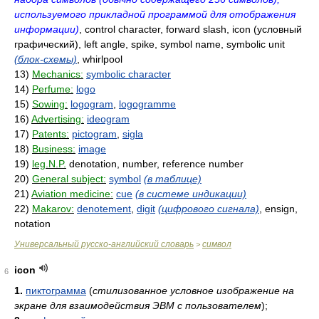
используемого прикладной программой для отображения
информации)
, control character, forward slash, icon (условный
графический), left angle, spike, symbol name, symbolic unit
(блок-схемы)
, whirlpool
13)
Mechanics:
symbolic character
14)
Perfume:
logo
15)
Sowing:
logogram
,
logogramme
16)
Advertising:
ideogram
17)
Patents:
pictogram
,
sigla
18)
Business:
image
19)
leg.N.P.
denotation, number, reference number
20)
General subject:
symbol
(в таблице)
21)
Aviation medicine:
cue
(в системе индикации)
22)
Makarov:
denotement
,
digit
(цифрового сигнала)
, ensign,
notation
Универсальный русско-английский словарь
символ
>
icon
6
1.
пиктограмма
(
стилизованное условное изображение на
экране для взаимодействия ЭВМ с пользователем
)
;