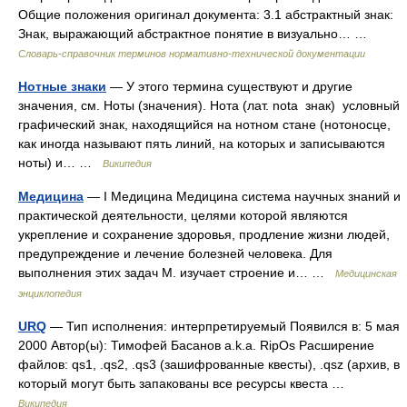
Общие положения оригинал документа: 3.1 абстрактный знак:
Знак, выражающий абстрактное понятие в визуально… …
Словарь-справочник терминов нормативно-технической документации
Нотные знаки
— У этого термина существуют и другие
значения, см. Ноты (значения). Нота (лат. nota знак) условный
графический знак, находящийся на нотном стане (нотоносце,
как иногда называют пять линий, на которых и записываются
ноты) и… …
Википедия
Медицина
— I Медицина Медицина система научных знаний и
практической деятельности, целями которой являются
укрепление и сохранение здоровья, продление жизни людей,
предупреждение и лечение болезней человека. Для
выполнения этих задач М. изучает строение и… …
Медицинская
энциклопедия
URQ
— Тип исполнения: интерпретируемый Появился в: 5 мая
2000 Автор(ы): Тимофей Басанов a.k.a. RipOs Расширение
файлов: qs1, .qs2, .qs3 (зашифрованные квесты), .qsz (архив, в
который могут быть запакованы все ресурсы квеста …
Википедия