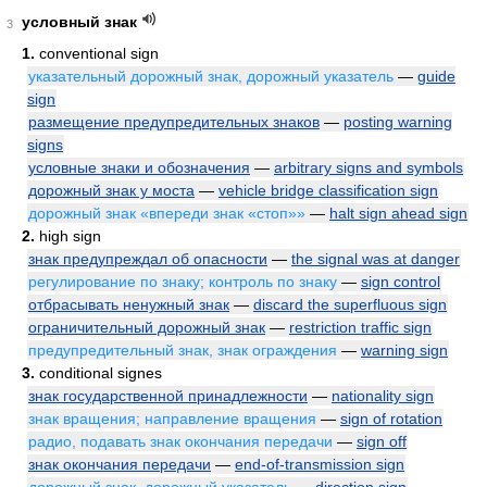
условный знак
3
1.
conventional sign
указательный дорожный знак, дорожный указатель
—
guide
sign
размещение предупредительных знаков
—
posting warning
signs
условные знаки и обозначения
—
arbitrary signs and symbols
дорожный знак у моста
—
vehicle bridge classification sign
дорожный знак «впереди знак «стоп»»
—
halt sign ahead sign
2.
high sign
знак предупреждал об опасности
—
the signal was at danger
регулирование по знаку; контроль по знаку
—
sign control
отбрасывать ненужный знак
—
discard the superfluous sign
ограничительный дорожный знак
—
restriction traffic sign
предупредительный знак, знак ограждения
—
warning sign
3.
conditional signes
знак государственной принадлежности
—
nationality sign
знак вращения; направление вращения
—
sign of rotation
радио, подавать знак окончания передачи
—
sign off
знак окончания передачи
—
end-of-transmission sign