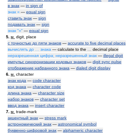
в знак
—
in sign of
знак =
—
equal sign
ставить знак
—
sign
подавать знак
—
sign
знак "="
—
equal sign
5.
м.
digit, place
с точностью до пяти знаков
—
accurate to five decimal places
вычислять до … знака
— calculate to the … decimal place
неразрешенная цифра; неразрешенный знак
—
illegal digit
импульс синхронизации кодовых знаков
—
digit sync pulse
отображение набранного знака
—
dialed digit display
6.
м.
character
знак кода
—
code character
код знака
—
character code
длина знака
—
character size
набор знаков
—
character set
ввод знака
—
insert character
7.
м.
trade-mark
акцентный знак
—
stress mark
астрономический знак
—
astronomical symbol
буквенно-цифровой знак
—
alphameric character