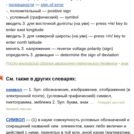
-
погрешности
—
sign of error
-, положительный — positive sign
-, условный (графический) — symbol
вводить 3. для восточной долготы (на уви) — press +/e/ key to
enter east longitude
вводить 3. для северной шиpоты (на уви) — press +/n/ key to
enter north latitude
менять 3. напряжения — reverse voltage polarity (sign)
определять 3. девиации — determine the sign of deviation
Русско-английский сборник авиационно-технических терминов
знак
>
См. также в других словарях:
символ
— 1. Syn: обозначение, изображение, отображение (в
электронной почте), (условный графический) символ,
пиктограмма, эмблема 2. Syn: буква, знак …
Тезаурус русской
деловой лексики
СИМВОЛ
— (1) в науке совокупность условных обозначений и
сокращений названий хим. элементов, каких либо величин и
действий с ними, принятых в той млн. иной науке (математике,