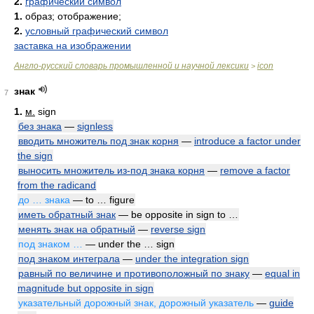
2.
графический символ
1.
образ; отображение;
2.
условный графический символ
заставка на изображении
Англо-русский словарь промышленной и научной лексики
icon
>
знак
7
1.
м.
sign
без знака
—
signless
вводить множитель под знак корня
—
introduce a factor under
the sign
выносить множитель из-под знака корня
—
remove a factor
from the radicand
до … знака
— to … figure
иметь обратный знак
— be opposite in sign to …
менять знак на обратный
—
reverse sign
под знаком …
— under the … sign
под знаком интеграла
—
under the integration sign
равный по величине и противоположный по знаку
—
equal in
magnitude but opposite in sign
указательный дорожный знак, дорожный указатель
—
guide