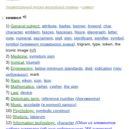
Универсальный русско-английский словарь
символ
>
символ
5
1)
General subject:
attribute
,
badge
,
banner
,
byword
,
char
,
character
,
emblem
,
fasces
,
fasceses
,
figure
,
ideograph
,
letter
,
note
,
numeral
,
sacrament
,
sigil
,
sign
,
significant
,
signifier
,
symbol
,
symbol
(
элемент товарного знака
)
, trigram, type, token, the
iconic image (
of
)
2)
Medicine:
symptom sign
3)
Ironical:
triumph
4)
Engineering:
below minimum standards
,
digit
,
indication
(при
индикации)
, mark
5)
Rare:
eikon
,
icon
,
ikon
6)
Mathematics:
cipher
,
cypher
,
the sign
7)
Law:
device
8)
Diplomatic term:
reference number
(документа)
9)
Music:
accolade
(в нотной записи)
10)
Psychology:
symbolic construct
11)
Rhetoric:
labarum
12)
Information technology:
character
(Один из элементов
набора символов (обычно содержащего 256 символов),