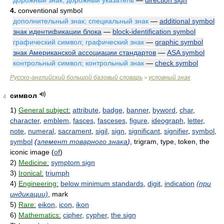
дорожный знак, дорожный указатель
—
direction sign
4.
conventional symbol
дополнительный знак; специальный знак
—
additional symbol
знак идентификации блока
—
block-identification symbol
графический символ; графический знак
—
graphic symbol
знак Американской ассоциации стандартов
—
ASA symbol
контрольный символ; контрольный знак
—
check symbol
Русско-английский большой базовый словарь
условный знак
>
символ
4
1)
General subject:
attribute
,
badge
,
banner
,
byword
,
char
,
character
,
emblem
,
fasces
,
fasceses
,
figure
,
ideograph
,
letter
,
note
,
numeral
,
sacrament
,
sigil
,
sign
,
significant
,
signifier
,
symbol
,
symbol
(
элемент товарного знака
)
, trigram, type, token, the
iconic image (
of
)
2)
Medicine:
symptom sign
3)
Ironical:
triumph
4)
Engineering:
below minimum standards
,
digit
,
indication
(при
индикации)
, mark
5)
Rare:
eikon
,
icon
,
ikon
6)
Mathematics:
cipher
,
cypher
,
the sign