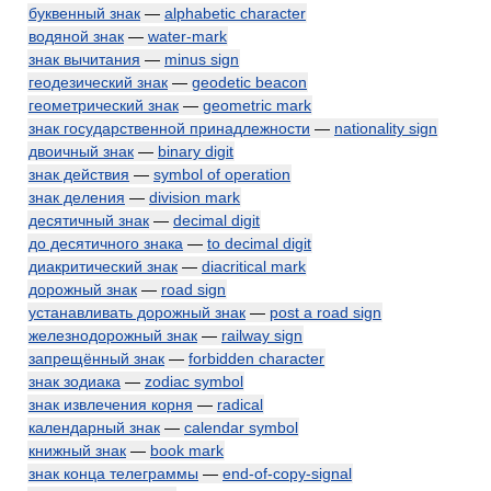
буквенный знак
—
alphabetic character
водяной знак
—
water-mark
знак вычитания
—
minus sign
геодезический знак
—
geodetic beacon
геометрический знак
—
geometric mark
знак государственной принадлежности
—
nationality sign
двоичный знак
—
binary digit
знак действия
—
symbol of operation
знак деления
—
division mark
десятичный знак
—
decimal digit
до десятичного знака
—
to decimal digit
диакритический знак
—
diacritical mark
дорожный знак
—
road sign
устанавливать дорожный знак
—
post a road sign
железнодорожный знак
—
railway sign
запрещённый знак
—
forbidden character
знак зодиака
—
zodiac symbol
знак извлечения корня
—
radical
календарный знак
—
calendar symbol
книжный знак
—
book mark
знак конца телеграммы
—
end-of-copy-signal