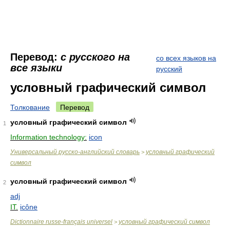
Перевод:
с русского на
со всех языков на
все языки
русский
условный графический символ
Толкование
Перевод
условный графический символ
1
Information technology:
icon
Универсальный русско-английский словарь
условный графический
>
символ
условный графический символ
2
adj
IT.
icône
Dictionnaire russe-français universel
условный графический символ
>